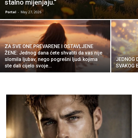
stalno mijenjaju.“
Portal
-
May 27, 2026
ZA SVE ONE PREVARENE I OSTAVLJENE
ŽENE: Jednog dana ćete shvatiti da vas nije
slomila ljubav, nego pogrešni ljudi kojima
JEDNOG D
ste dali cijelo svoje...
SVAKOG 