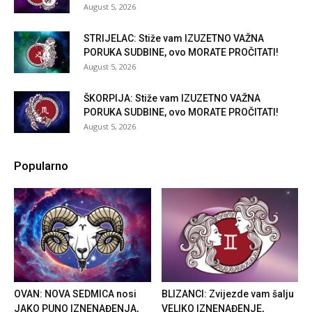
August 5, 2026
STRIJELAC: Stiže vam IZUZETNO VAŽNA
PORUKA SUDBINE, ovo MORATE PROČITATI!
August 5, 2026
ŠKORPIJA: Stiže vam IZUZETNO VAŽNA
PORUKA SUDBINE, ovo MORATE PROČITATI!
August 5, 2026
Popularno
OVAN: NOVA SEDMICA nosi
BLIZANCI: Zvijezde vam šalju
JAKO PUNO IZNENAĐENJA,
VELIKO IZNENAĐENJE,