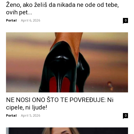
Ženo, ako želiš da nikada ne ode od tebe,
ovih pet...
Portal
-
April 6, 2026
0
NE NOSI ONO ŠTO TE POVREĐUJE: Ni
cipele, ni ljude!
Portal
-
April 5, 2026
0