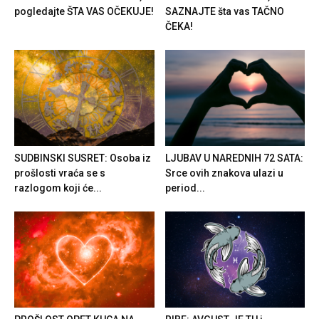
pogledajte ŠTA VAS OČEKUJE!
SAZNAJTE šta vas TAČNO
ČEKA!
SUDBINSKI SUSRET: Osoba iz
LJUBAV U NAREDNIH 72 SATA:
prošlosti vraća se s
Srce ovih znakova ulazi u
razlogom koji će...
period...