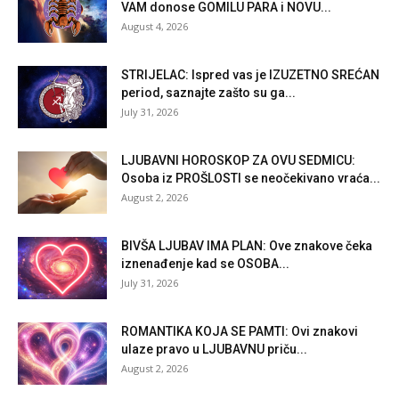
VAM donose GOMILU PARA i NOVU...
August 4, 2026
STRIJELAC: Ispred vas je IZUZETNO SREĆAN
period, saznajte zašto su ga...
July 31, 2026
LJUBAVNI HOROSKOP ZA OVU SEDMICU:
Osoba iz PROŠLOSTI se neočekivano vraća...
August 2, 2026
BIVŠA LJUBAV IMA PLAN: Ove znakove čeka
iznenađenje kad se OSOBA...
July 31, 2026
ROMANTIKA KOJA SE PAMTI: Ovi znakovi
ulaze pravo u LJUBAVNU priču...
August 2, 2026