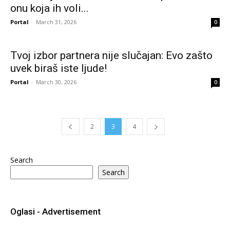
onu koja ih voli...
Portal
-
March 31, 2026
0
Tvoj izbor partnera nije slučajan: Evo zašto
uvek biraš iste ljude!
Portal
-
March 30, 2026
0
2
3
4
Search
Search
Oglasi - Advertisement