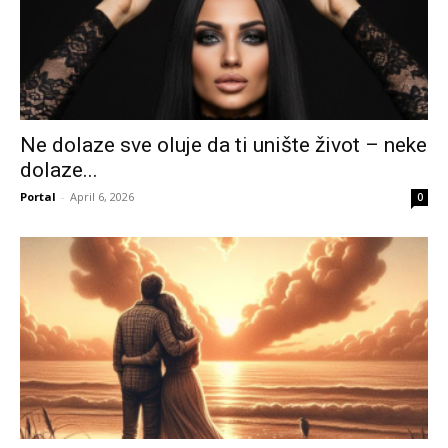
Ne dolaze sve oluje da ti unište život – neke
dolaze...
Portal
-
April 6, 2026
0