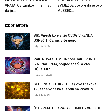
PROŠLOST OPET KUCA NA
RIBE: AVGUST JE TU i
VRATA: Ovi znakovi mislili su
ZVIJEZDE govore da je ovo
da je...
MJESEC...
Izbor autora
BIK: Vijesti koje stižu OVOG VIKENDA
USREĆITI ĆE vas više nego...
July 30, 2026
RAK: NOVA SEDMICA nosi JAKO PUNO
IZNENAĐENJA, pogledajte ŠTA VAS
OČEKUJE!
August 1, 2026
SUDBINSKI ZAOKRET: Baš ove znakove
zvijezde vode ka susretu sa PRAVOM...
July 31, 2026
ŠKORPIJA: DO KRAJA SEDMICE ZVIJEZDE