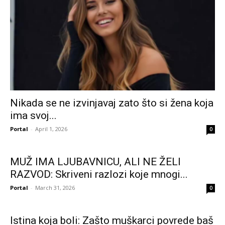
Nikada se ne izvinjavaj zato što si žena koja
ima svoj...
Portal
-
April 1, 2026
0
MUŽ IMA LJUBAVNICU, ALI NE ŽELI
RAZVOD: Skriveni razlozi koje mnogi...
Portal
-
March 31, 2026
0
Istina koja boli: Zašto muškarci povrede baš