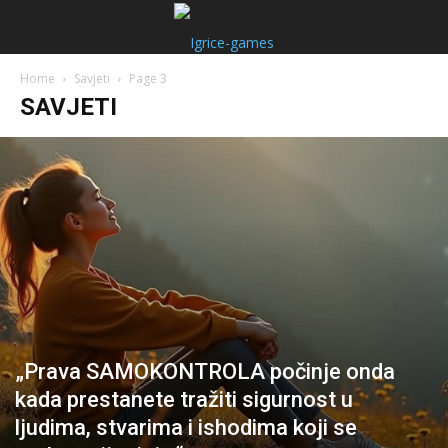
Home
Savjeti
Page 3
SAVJETI
„Prava SAMOKONTROLA počinje onda
kada prestanete tražiti sigurnost u
ljudima, stvarima i ishodima koji se