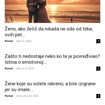
Ženo, ako želiš da nikada ne ode od tebe,
ovih pet...
Portal
-
April 6, 2026
0
Zašto ti nedostaje neko ko te je povređivao?
Istina o emotivnoj...
Portal
-
March 3, 2026
0
Žene koje su volele iskreno, a bile izigrane
jer su imale...
Portal
-
February 24, 2026
0