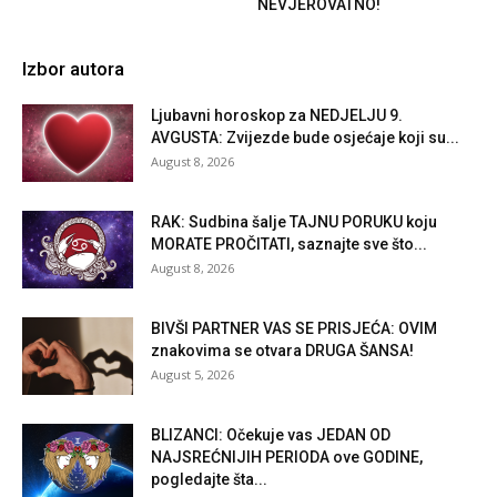
NEVJEROVATNO!
Izbor autora
Ljubavni horoskop za NEDJELJU 9.
AVGUSTA: Zvijezde bude osjećaje koji su...
August 8, 2026
RAK: Sudbina šalje TAJNU PORUKU koju
MORATE PROČITATI, saznajte sve što...
August 8, 2026
BIVŠI PARTNER VAS SE PRISJEĆA: OVIM
znakovima se otvara DRUGA ŠANSA!
August 5, 2026
BLIZANCI: Očekuje vas JEDAN OD
NAJSREĆNIJIH PERIODA ove GODINE,
pogledajte šta...