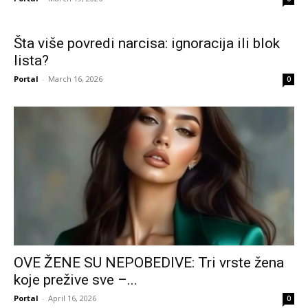
Šta više povredi narcisa: ignoracija ili blok
lista?
Portal
-
March 16, 2026
0
OVE ŽENE SU NEPOBEDIVE: Tri vrste žena
koje prežive sve –...
Portal
-
April 16, 2026
0