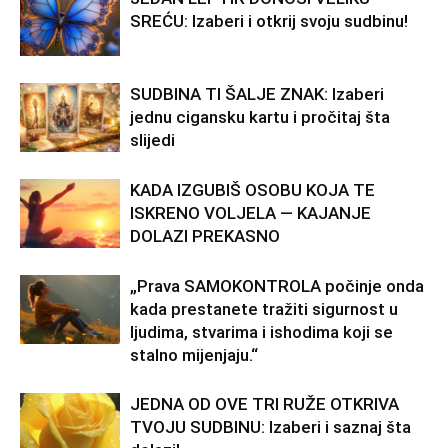
SREĆU: Izaberi i otkrij svoju sudbinu!
SUDBINA TI ŠALJE ZNAK: Izaberi
jednu cigansku kartu i pročitaj šta
slijedi
KADA IZGUBIŠ OSOBU KOJA TE
ISKRENO VOLJELA — KAJANJE
DOLAZI PREKASNO
„Prava SAMOKONTROLA počinje onda
kada prestanete tražiti sigurnost u
ljudima, stvarima i ishodima koji se
stalno mijenjaju.“
JEDNA OD OVE TRI RUŽE OTKRIVA
TVOJU SUDBINU: Izaberi i saznaj šta