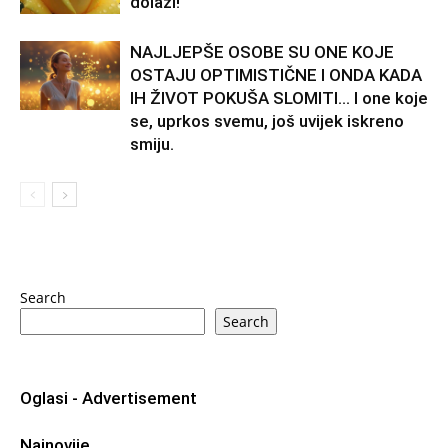
dolazi!
NAJLJEPŠE OSOBE SU ONE KOJE
OSTAJU OPTIMISTIČNE I ONDA KADA
IH ŽIVOT POKUŠA SLOMITI… I one koje
se, uprkos svemu, još uvijek iskreno
smiju.
Search
Search
Oglasi - Advertisement
Najnovije