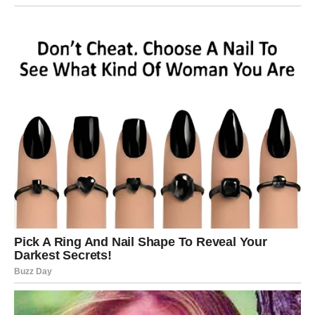
Žene koje su volele iskreno često izlaze iz takvih odnosa
slomljene. Preispituju sebe. Sram ih je što nisu ranije
videle znake. Pitaju se kako su dozvolile da budu
izigrane. Ali istina je jednostavna – nisu bile naivne. Bile
su dobre.
Dobrota nikada nije mana. Poverenje nije slabost. Ljubav
nije greška.
Greška je bila u izboru osobe koja te vrednosti nije delila.
I upravo tu počinje njihova prava snaga.
Kada se žena probudi iz manipulacije, ona postaje
drugačija. Ne hladna. Ne ogorčena. Već svesna. Naučila je
da sluša intuiciju. Naučila je da reči bez dela ne znače