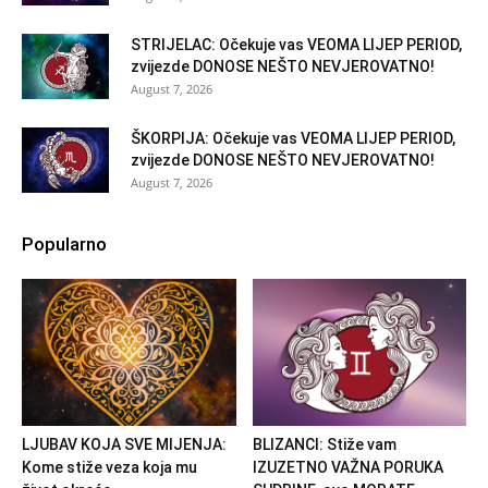
STRIJELAC: Očekuje vas VEOMA LIJEP PERIOD,
zvijezde DONOSE NEŠTO NEVJEROVATNO!
August 7, 2026
ŠKORPIJA: Očekuje vas VEOMA LIJEP PERIOD,
zvijezde DONOSE NEŠTO NEVJEROVATNO!
August 7, 2026
Popularno
LJUBAV KOJA SVE MIJENJA:
BLIZANCI: Stiže vam
Kome stiže veza koja mu
IZUZETNO VAŽNA PORUKA