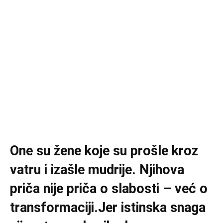
One su žene koje su prošle kroz
vatru i izašle mudrije. Njihova
priča nije priča o slabosti – već o
transformaciji.Jer istinska snaga