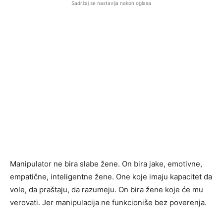
Sadržaj se nastavlja nakon oglasa
Manipulator ne bira slabe žene. On bira jake, emotivne,
empatične, inteligentne žene. One koje imaju kapacitet da
vole, da praštaju, da razumeju. On bira žene koje će mu
verovati. Jer manipulacija ne funkcioniše bez poverenja.