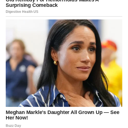
njegovoj potrebi za kontrolom.
Manipulator ne podnosi gubitak moći. Kada oseti da se
ona udaljava, pojačaće taktike. Biće nežniji nego ikada.
Obećavaće promenu. Govoriće da bez nje ne može.
Možda će zaplakati. Možda će je podsetiti na sve “lepe
trenutke”.
Ali sada ona vidi razliku između reči i dela.
Odlazak od manipulatora nije lak. To nije samo prekid
veze. To je prekid iluzije. Prekid sna. Prekid nade da će
se vratiti onaj čovek sa početka. Jer istina je bolna – taj
čovek nikada nije postojao. Postojao je samo kao
projekcija.