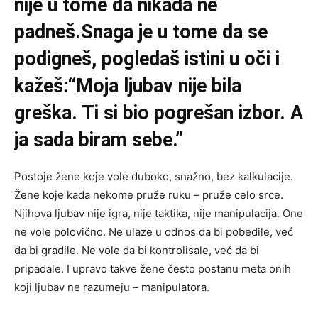
nije u tome da nikada ne
padneš.
Snaga je u tome da se
podigneš, pogledaš istini u oči i
kažeš:“Moja ljubav nije bila
greška. Ti si bio pogrešan izbor. A
ja sada biram sebe.”
Postoje žene koje vole duboko, snažno, bez kalkulacije.
Žene koje kada nekome pruže ruku – pruže celo srce.
Njihova ljubav nije igra, nije taktika, nije manipulacija. One
ne vole polovično. Ne ulaze u odnos da bi pobedile, već
da bi gradile. Ne vole da bi kontrolisale, već da bi
pripadale. I upravo takve žene često postanu meta onih
koji ljubav ne razumeju – manipulatora.