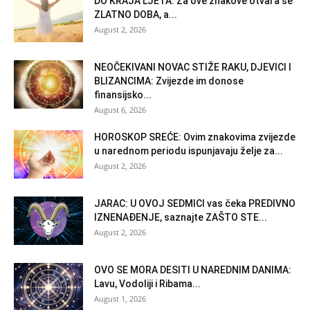
DO KRAJA LJETA: Za ove znakove otvara se
ZLATNO DOBA, a...
August 2, 2026
NEOČEKIVANI NOVAC STIŽE RAKU, DJEVICI I
BLIZANCIMA: Zvijezde im donose
finansijsko...
August 6, 2026
HOROSKOP SREĆE: Ovim znakovima zvijezde
u narednom periodu ispunjavaju želje za...
August 2, 2026
JARAC: U OVOJ SEDMICI vas čeka PREDIVNO
IZNENAĐENJE, saznajte ZAŠTO STE...
August 2, 2026
OVO SE MORA DESITI U NAREDNIM DANIMA:
Lavu, Vodoliji i Ribama...
August 1, 2026