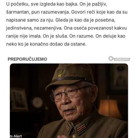
U početku, sve izgleda kao bajka. On je pažljiv,
šarmantan, pun razumevanja. Govori reči koje kao da su
napisane samo za nju. Gleda je kao da je posebna,
jedinstvena, nezamenjiva. Ona oseća povezanost kakvu
ranije nije imala. On je sluša. On razume. On deluje kao
neko ko je konačno došao da ostane.