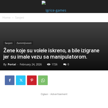
Home
Savjeti
Savjeti
Zanimljivosti
Žene koje su volele iskreno, a bile izigrane
jer su imale vezu sa manipulatorom.
By
Portal
-
February 24, 2026
1726
0
Oglasi - Advertisement