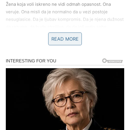
Žena koja voli iskreno ne vidi odmah opasnost. Ona
veruje. Ona misli da je normalno da u vezi postoje
nesuglasice. Da je ljubav kompromis. Da je njena dužnost
da razume, da bude strpljiva, da da još malo sebe.
READ MORE
Manipulator polako menja pravila igre. Danas je topao,
sutra hladan. Danas pun pažnje, sutra distanciran. Ona
počinje da se pita šta je pogrešila. Trudi se više. Daje
više. Popravlja stvari koje nisu bile pokvarene. Preuzima
krivicu za probleme koje nije stvorila.
I tu leži njegova moć – u njenoj potrebi da sačuva odnos.
On nikada nije potpuno loš. To je ono što zbunjuje. Posle
svake hladnoće dolazi toplina. Posle svake uvrede –
izvinjenje. Posle svakog ignorisanja – intenzivna pažnja.
Emotivni tobogan koji stvara zavisnost. Ona počinje da