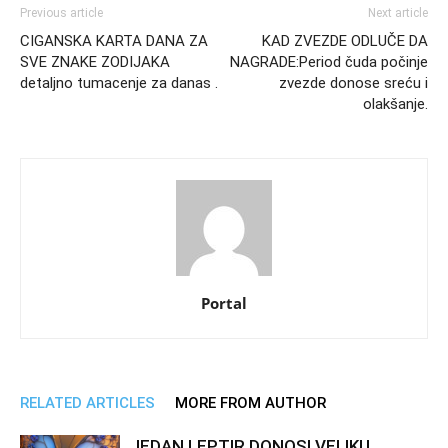
Previous article
Next article
CIGANSKA KARTA DANA ZA
KAD ZVEZDE ODLUČE DA
SVE ZNAKE ZODIJAKA
NAGRADE:Period čuda počinje
detaljno tumacenje za danas .
zvezde donose sreću i
olakšanje.
Portal
RELATED ARTICLES
MORE FROM AUTHOR
JEDAN LEPTIR DONOSI VELIKU