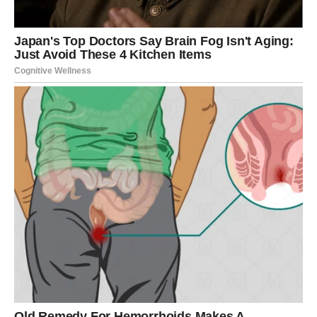
da su drugi protiv njihove veze. Da je niko ne razume kao
on. I polako, ona ostaje sama – sa njim.
Najopasniji trenutak nije prvi put kada je povredi.
Najopasniji je trenutak kada počne da veruje da je
zaslužila to ponašanje.
Tada manipulator pobedi.
Ali iskrena žena nije slaba. Ona je samo verovala u dobro.
Njena najveća snaga – empatija – postala je njena rana.
Nije volela pogrešno. Samo je volela nekoga ko nije znao
šta znači voleti.
Dolazi trenutak buđenja. Ponekad kroz jednu rečenicu.
Ponekad kroz pogled. Ponekad kroz izdaju koja više ne
može da se opravda. Ona počinje da primećuje obrazac.
Shvata da problem nije u njenom nedostatku, već u