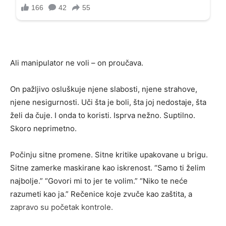
Ali manipulator ne voli – on proučava.
On pažljivo osluškuje njene slabosti, njene strahove,
njene nesigurnosti. Uči šta je boli, šta joj nedostaje, šta
želi da čuje. I onda to koristi. Isprva nežno. Suptilno.
Skoro neprimetno.
Počinju sitne promene. Sitne kritike upakovane u brigu.
Sitne zamerke maskirane kao iskrenost. “Samo ti želim
najbolje.” “Govori mi to jer te volim.” “Niko te neće
razumeti kao ja.” Rečenice koje zvuče kao zaštita, a
zapravo su početak kontrole.