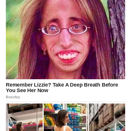
ništa. Naučila je da ljubav bez poštovanja nije ljubav.
Njene granice postaju jasnije. Njena tišina postaje
snažnija. Više ne objašnjava previše. Ne moli za
minimum. Ne pristaje na polovičnost.
Manipulator joj je možda oduzeo vreme. Možda joj je
poljuljao samopouzdanje. Ali joj je dao lekciju koju nikada
neće zaboraviti.
Žene koje su volele iskreno, a bile izigrane, ne postaju
zatvorene. One postaju pažljivije. Njihova ljubav i dalje
postoji – ali sada je usmerena i prema sebi.
I to je ono što manipulator nikada nije očekivao.
Jer kada žena koja je volela bez zadrške nauči da voli