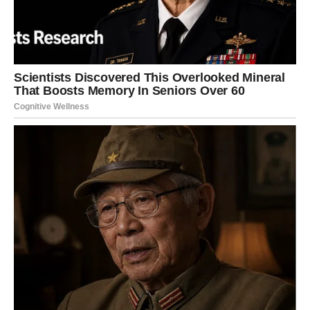
živi za dobre dane, zaboravljajući koliko loših je morala da
proguta.
Manipulator zna da povremena nagrada stvara najjaču
vezanost. On zna kada da se povuče, a kada da se vrati.
Zna kada da ćuti, a kada da obeća. I svaki put kada se ona
spremi da ode, on je podseti na početak. Na ono što je
bilo. Na iluziju ljubavi.
Žena koja voli iskreno počinje da sumnja u sebe. Njeno
samopouzdanje slabi. Njene odluke postaju nesigurne.
Prijatelji primećuju promenu. Ona se povlači. Opravdava
ga. Brani ga. “Nije on takav.” “Samo prolazi kroz težak
period.” “Razumeću ga.”
Manipulator je naučio da je izolacija moć. Što manje
podrške ima, to je lakše zadržati kontrolu. On je ubeđuje