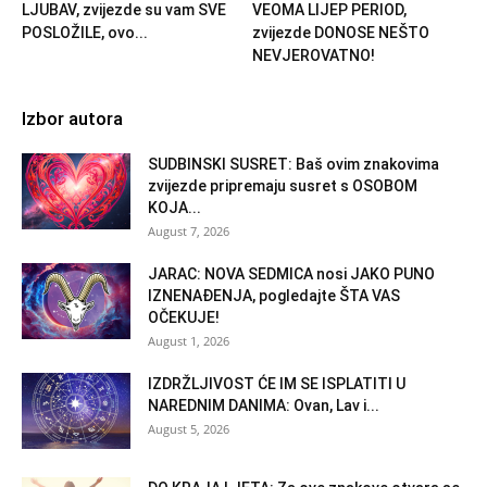
LJUBAV, zvijezde su vam SVE
VEOMA LIJEP PERIOD,
POSLOŽILE, ovo...
zvijezde DONOSE NEŠTO
NEVJEROVATNO!
Izbor autora
SUDBINSKI SUSRET: Baš ovim znakovima
zvijezde pripremaju susret s OSOBOM
KOJA...
August 7, 2026
JARAC: NOVA SEDMICA nosi JAKO PUNO
IZNENAĐENJA, pogledajte ŠTA VAS
OČEKUJE!
August 1, 2026
IZDRŽLJIVOST ĆE IM SE ISPLATITI U
NAREDNIM DANIMA: Ovan, Lav i...
August 5, 2026