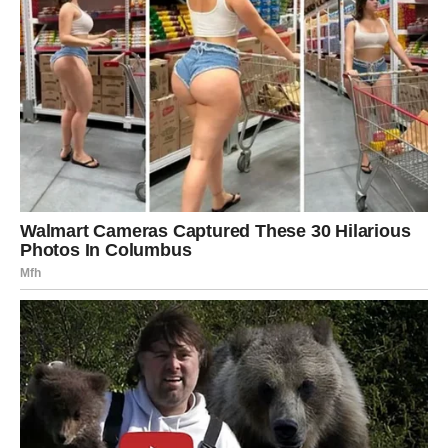
sebe istom snagom – ona postaje nepobediva.
Možda će joj trebati vreme da ponovo veruje. Možda će
se plašiti da se otvori. Ali sledeći put, njena intuicija će
govoriti glasnije. Sledeći put, neće ignorisati crvene
zastavice. Sledeći put, neće menjati sebe da bi zadržala
nekoga ko ne zna da je ceni.
Njena iskrenost nije nestala. Samo je dobila filter.