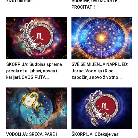
život okreće...
SUDBINE, ovo MORATE
PROČITATI!
ŠKORPIJA: Sudbina sprema
SVE SE MIJENJA NAPRIJED:
preokret u ljubavi, novcu i
Jarac, Vodolija i Ribe
karijeri, OVOG PUTA...
započinju novo životno...
VODOLIJA: SREĆA, PARE i
ŠKORPIJA: Očekuje vas