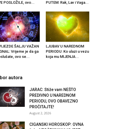
E POSLOŽILE, ovo...
PUTEM: Rak, Lav i Vaga...
VIJEZDE ŠALJU VAŽAN
LJUBAV U NAREDNOM
GNAL: Vrijeme je da ga
PERIODU: Ko ulazi u vezu
slušate, ovo se...
koja mu MIJENJA...
zbor autora
JARAC: Stiže vam NEŠTO
PREDIVNO U NAREDNOM
PERIODU, OVO OBAVEZNO
PROČITAJTE!
August 2, 2026
CIGANSKI HOROSKOP: OVNA