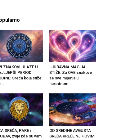
opularno
VI ZNAKOVI ULAZE U
LJUBAVNA MAGIJA
AJLJEPŠI PERIOD
STIŽE: Za OVE znakove
DINE: Sreća koja stiže
se sve mijenja u
...
narednom...
V: SREĆA, PARE i
OD SREDINE AVGUSTA
UBAV, zvijezde su vam
SREĆA KREĆE NJIHOVIM