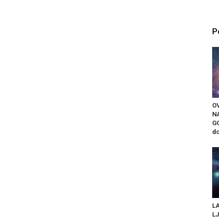
P
O
N
GO
do
LA
LJ