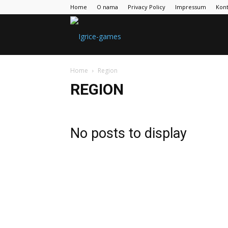
Home
O nama
Privacy Policy
Impressum
Kont
Games
Home
Region
Portal
REGION
No posts to display