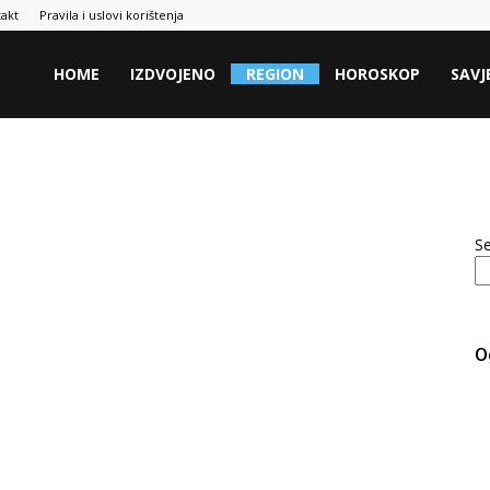
akt
Pravila i uslovi korištenja
HOME
IZDVOJENO
REGION
HOROSKOP
SAVJ
S
O