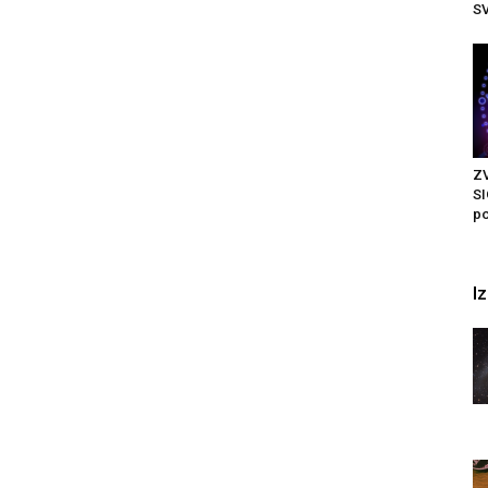
SV
Z
SI
po
I