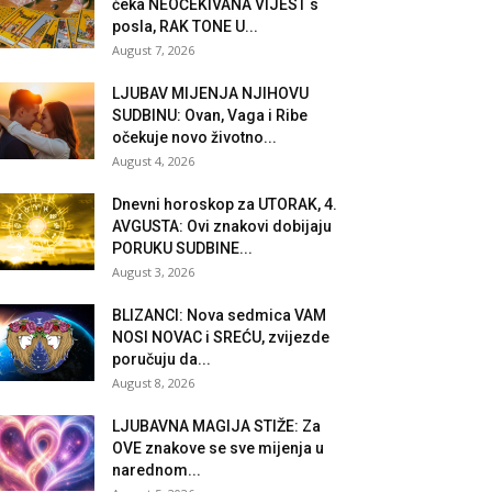
čeka NEOČEKIVANA VIJEST s
posla, RAK TONE U...
August 7, 2026
LJUBAV MIJENJA NJIHOVU
SUDBINU: Ovan, Vaga i Ribe
očekuje novo životno...
August 4, 2026
Dnevni horoskop za UTORAK, 4.
AVGUSTA: Ovi znakovi dobijaju
PORUKU SUDBINE...
August 3, 2026
BLIZANCI: Nova sedmica VAM
NOSI NOVAC i SREĆU, zvijezde
poručuju da...
August 8, 2026
LJUBAVNA MAGIJA STIŽE: Za
OVE znakove se sve mijenja u
narednom...