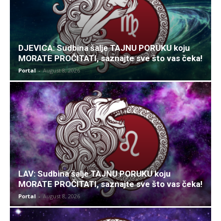
DJEVICA: Sudbina šalje TAJNU PORUKU koju
MORATE PROČITATI, saznajte sve što vas čeka!
Portal
-
August 8, 2026
LAV: Sudbina šalje TAJNU PORUKU koju
MORATE PROČITATI, saznajte sve što vas čeka!
Portal
-
August 8, 2026