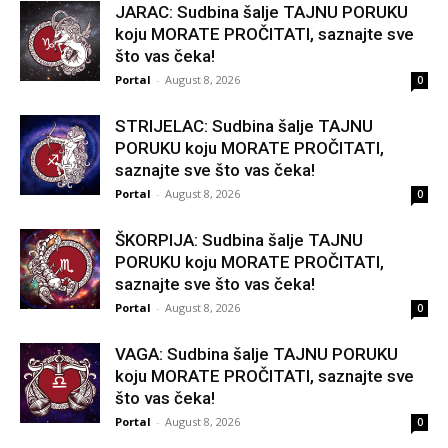
JARAC: Sudbina šalje TAJNU PORUKU
koju MORATE PROČITATI, saznajte sve
što vas čeka!
Portal
-
August 8, 2026
0
STRIJELAC: Sudbina šalje TAJNU
PORUKU koju MORATE PROČITATI,
saznajte sve što vas čeka!
Portal
-
August 8, 2026
0
ŠKORPIJA: Sudbina šalje TAJNU
PORUKU koju MORATE PROČITATI,
saznajte sve što vas čeka!
Portal
-
August 8, 2026
0
VAGA: Sudbina šalje TAJNU PORUKU
koju MORATE PROČITATI, saznajte sve
što vas čeka!
Portal
-
August 8, 2026
0