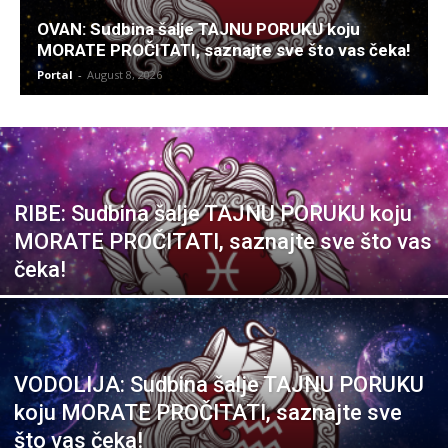
OVAN: Sudbina šalje TAJNU PORUKU koju
MORATE PROČITATI, saznajte sve što vas čeka!
Portal
-
August 8, 2026
RIBE: Sudbina šalje TAJNU PORUKU koju
MORATE PROČITATI, saznajte sve što vas
čeka!
VODOLIJA: Sudbina šalje TAJNU PORUKU
koju MORATE PROČITATI, saznajte sve
što vas čeka!