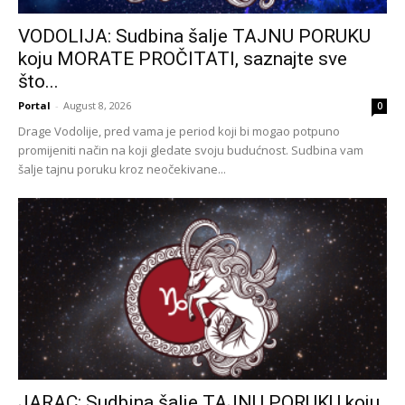
VODOLIJA: Sudbina šalje TAJNU PORUKU
koju MORATE PROČITATI, saznajte sve
što...
Portal
-
August 8, 2026
0
Drage Vodolije, pred vama je period koji bi mogao potpuno
promijeniti način na koji gledate svoju budućnost. Sudbina vam
šalje tajnu poruku kroz neočekivane...
JARAC: Sudbina šalje TAJNU PORUKU koju