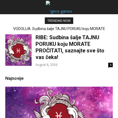
TRENDING NOW
JARAC: Sudbina šalje TAJNU PORUKU koju MORATE PROČITATI,
saznajte sve što vas čeka!
RIBE: Sudbina šalje TAJNU
PORUKU koju MORATE
PROČITATI, saznajte sve što
vas čeka!
August 8, 2026
0
Najnovije