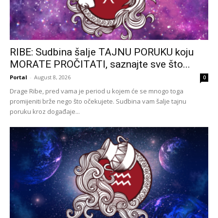
RIBE: Sudbina šalje TAJNU PORUKU koju
MORATE PROČITATI, saznajte sve što...
Portal
-
August 8, 2026
0
Drage Ribe, pred vama je period u kojem će se mnogo toga
promijeniti brže nego što očekujete. Sudbina vam šalje tajnu
poruku kroz događaje...