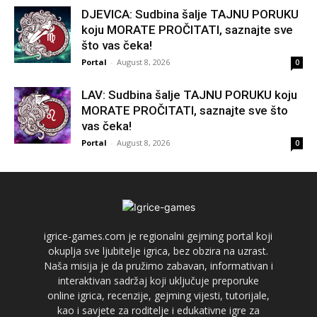
DJEVICA: Sudbina šalje TAJNU PORUKU
koju MORATE PROČITATI, saznajte sve
što vas čeka!
Portal
-
August 8, 2026
0
LAV: Sudbina šalje TAJNU PORUKU koju
MORATE PROČITATI, saznajte sve što
vas čeka!
Portal
-
August 8, 2026
0
igrice-games.com je regionalni gejming portal koji
okuplja sve ljubitelje igrica, bez obzira na uzrast.
Naša misija je da pružimo zabavan, informativan i
interaktivan sadržaj koji uključuje preporuke
online igrica, recenzije, gejming vijesti, tutorijale,
kao i savjete za roditelje i edukativne igre za