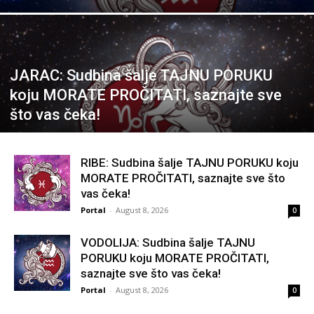
JARAC: Sudbina šalje TAJNU PORUKU
koju MORATE PROČITATI, saznajte sve
što vas čeka!
RIBE: Sudbina šalje TAJNU PORUKU koju
MORATE PROČITATI, saznajte sve što
vas čeka!
Portal
-
August 8, 2026
0
VODOLIJA: Sudbina šalje TAJNU
PORUKU koju MORATE PROČITATI,
saznajte sve što vas čeka!
Portal
-
August 8, 2026
0