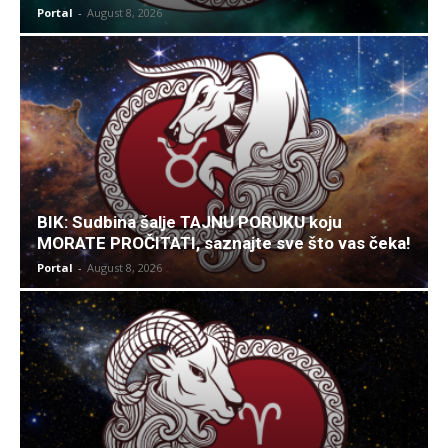
Portal
-
August 8, 2026
BIK: Sudbina šalje TAJNU PORUKU koju
MORATE PROČITATI, saznajte sve što vas čeka!
Portal
-
August 8, 2026