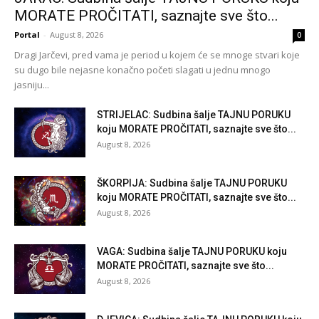
MORATE PROČITATI, saznajte sve što...
Portal
-
August 8, 2026
0
Dragi Jarčevi, pred vama je period u kojem će se mnoge stvari koje
su dugo bile nejasne konačno početi slagati u jednu mnogo
jasniju...
STRIJELAC: Sudbina šalje TAJNU PORUKU
koju MORATE PROČITATI, saznajte sve što...
August 8, 2026
ŠKORPIJA: Sudbina šalje TAJNU PORUKU
koju MORATE PROČITATI, saznajte sve što...
August 8, 2026
VAGA: Sudbina šalje TAJNU PORUKU koju
MORATE PROČITATI, saznajte sve što...
August 8, 2026