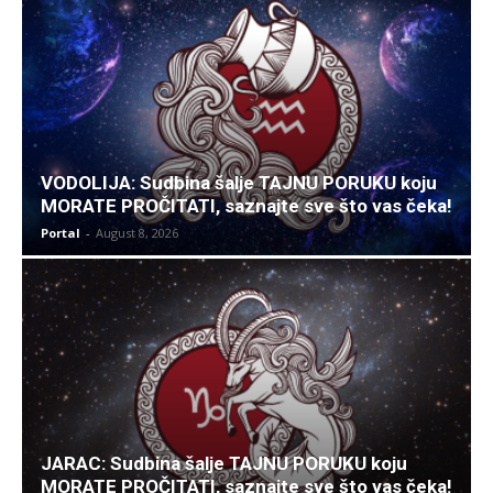
VODOLIJA: Sudbina šalje TAJNU PORUKU koju
MORATE PROČITATI, saznajte sve što vas čeka!
Portal
-
August 8, 2026
JARAC: Sudbina šalje TAJNU PORUKU koju
MORATE PROČITATI, saznajte sve što vas čeka!