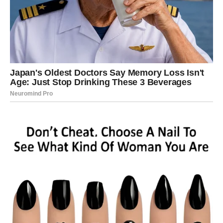
pokazati pažnju. Naprotiv, on to radi prirodno jer mu srce
samo ide prema njoj.
Takav muškarac želi da žena zna koliko mu znači. I možda
neće uvijek govoriti velike ljubavne rečenice, ali će
njegovi postupci govoriti umjesto njega.
On će primijetiti kada ste promijenili frizuru. Sjetiće se
stvari koje volite. Pokušavaće vas nasmijati kada ste
tužne. I upravo u tim sitnicama krije se ljubav koju mnogi
ne znaju prepoznati.
4. Boji se da vas izgubi
Muškarac koji ne voli ponaša se kao da mu je svejedno.
Može otići bez objašnjenja, ignorisati vas i vratiti se kada