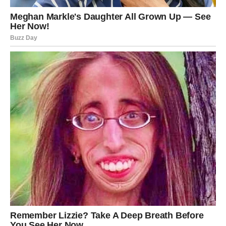
5. Planira budućnost sa vama
Najveći znak ljubavi kod muškarca jeste kada vas vidi u
svojoj budućnosti. Kada u njegove planove prirodno
ulazite vi. Kada razmišlja gdje ćete zajedno putovati, kako
će vas usrećiti i kako da izgradi nešto stabilno sa vama.
Muškarac koji ne voli izbjegava ozbiljne razgovore. Drži