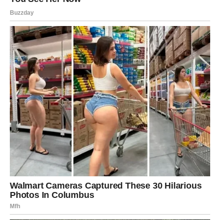
vas na distanci i nikada ne znate na čemu ste. Ali
muškarac koji voli ne boji se pokazati da vas želi u svom
životu dugoročno.
On ne traži stalno izgovore. Ne ostavlja vas u
nesigurnosti. Njegova djela jasno pokazuju da ste mu
važni.
Možda neće biti savršen romantik iz filmova, ali će biti
osoba na koju možete računati. A upravo je to najveći
dokaz ljubavi.
Na kraju, prava ljubav se ne dokazuje skupim poklonima
niti velikim riječima. Dokazuje se pažnjom, prisustvom i
načinom na koji se neko odnosi prema vašem srcu.
Žena koja ima muškarca koji radi ovih pet stvari zaista ima