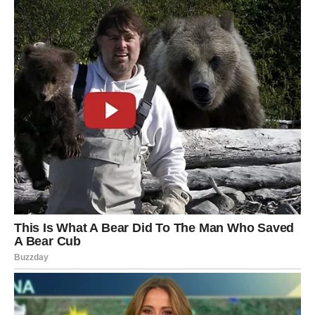
veliko bogatstvo. Jer danas nije teško pronaći nekoga ko
će reći „volim te“. Teško je pronaći nekoga ko će to
dokazivati svaki dan svojim postupcima.
Zato, ako ste se prepoznale u ovim znakovima, čuvajte
takvu ljubav. Jer muškarac koji iskreno voli ženu danas je
mnogo rjeđi nego što ljudi misle.