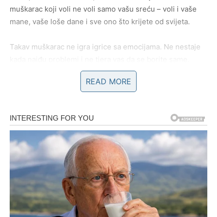
muškarac koji voli ne voli samo vašu sreću – voli i vaše
mane, vaše loše dane i sve ono što krijete od svijeta.
Takav muškarac ne igra igrice sa emocijama. Ne nestaje
kada naiđu problemi i ne tjera vas da se borite same.
Njegova ljubav se najviše vidi upravo onda kada vam je
READ MORE
najteže.
3. Ponosan je na vas i pokazuje to
Muškarac koji iskreno voli ženu ponosan je na nju. Ne
krije je, ne ponaša se kao da mu je svejedno i ne dopušta
da se osjeća nevažnom. On voli pričati o njoj, voli njenu
energiju i način na koji uljepšava njegov život.
Kada muškarac voli, njemu nije teško izdvojiti vrijeme za
ženu koju voli. Nije mu teško poslati poruku, nazvati je ili