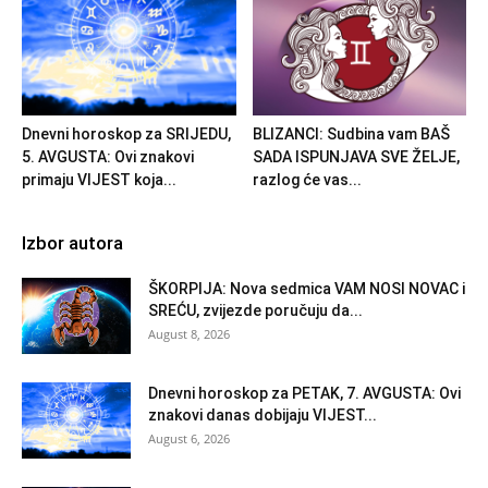
Dnevni horoskop za SRIJEDU,
BLIZANCI: Sudbina vam BAŠ
5. AVGUSTA: Ovi znakovi
SADA ISPUNJAVA SVE ŽELJE,
primaju VIJEST koja...
razlog će vas...
Izbor autora
ŠKORPIJA: Nova sedmica VAM NOSI NOVAC i
SREĆU, zvijezde poručuju da...
August 8, 2026
Dnevni horoskop za PETAK, 7. AVGUSTA: Ovi
znakovi danas dobijaju VIJEST...
August 6, 2026