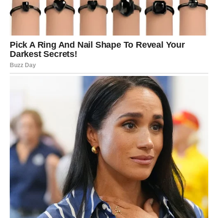
mu odgovara. Ali muškarac koji iskreno voli nikada nije
potpuno miran pri pomisli da bi mogao izgubiti ženu do
koje mu je stalo.
To ne znači da će biti posesivan ili kontrolisati svaki vaš
korak. Naprotiv. On će vas poštovati, ali će pokazivati da
mu je stalo do vašeg prisustva u njegovom životu.
Kada osjeti da se udaljavate, pokušavaće popraviti stvari.
Neće dopustiti da ponos uništi ono što osjeća. Jer
muškarac koji voli zna koliko je rijetko pronaći ženu
pored koje može biti svoj.
Takav muškarac ne traži savršenu ženu. On traži onu
pored koje osjeća mir. A kada je pronađe, ne želi je
izgubiti.