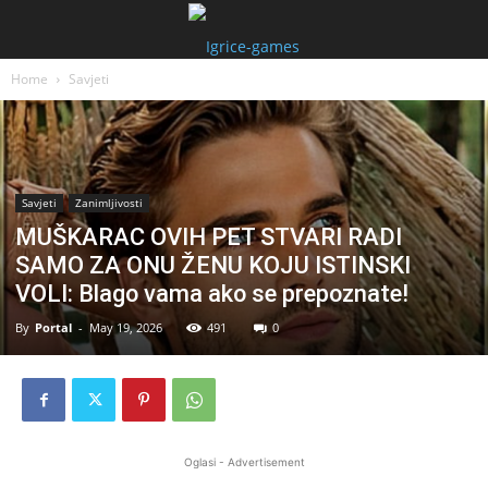
Home
Savjeti
Savjeti
Zanimljivosti
MUŠKARAC OVIH PET STVARI RADI
SAMO ZA ONU ŽENU KOJU ISTINSKI
VOLI: Blago vama ako se prepoznate!
By
Portal
-
May 19, 2026
491
0
Oglasi - Advertisement