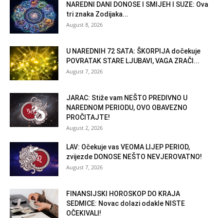
NAREDNI DANI DONOSE I SMIJEH I SUZE: Ova
tri znaka Zodijaka...
August 8, 2026
U NAREDNIH 72 SATA: ŠKORPIJA dočekuje
POVRATAK STARE LJUBAVI, VAGA ZRAČI...
August 7, 2026
JARAC: Stiže vam NEŠTO PREDIVNO U
NAREDNOM PERIODU, OVO OBAVEZNO
PROČITAJTE!
August 2, 2026
LAV: Očekuje vas VEOMA LIJEP PERIOD,
zvijezde DONOSE NEŠTO NEVJEROVATNO!
August 7, 2026
FINANSIJSKI HOROSKOP DO KRAJA
SEDMICE: Novac dolazi odakle NISTE
OČEKIVALI!