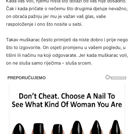
Kada vas voli, njemu ništa što dolazi od vas nije dosadno.
Čak i kada pričate o nečemu što drugima djeluje nevažno,
on obraća pažnju jer mu je važan vaš glas, vaše
raspoloženje i ono što nosite u sebi.
Takav muškarac često primijeti da niste dobro i prije nego
što to izgovorite. On osjeti promjenu u vašem pogledu, u
tišini ili načinu na koji odgovarate. Jer kada muškarac voli,
on ne sluša samo riječima – sluša srcem.