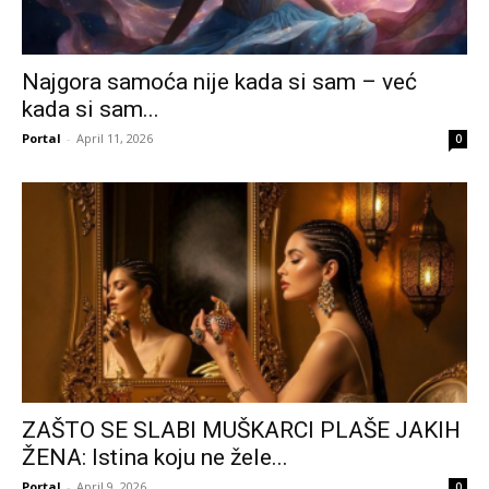
Najgora samoća nije kada si sam – već
kada si sam...
Portal
-
April 11, 2026
0
ZAŠTO SE SLABI MUŠKARCI PLAŠE JAKIH
ŽENA: Istina koju ne žele...
Portal
-
April 9, 2026
0