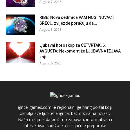
August 7, 2026
RIBE: Nova sedmica VAM NOSI NOVAC i
SREĆU, zvijezde poručuju da...
August 8, 2026
Ljubavni horoskop za ČETVRTAK, 6.
AVGUSTA: Nekome stiže LJUBAVNA IZJAVA
koju...
August 5, 2026
igrice-games.com je regionalni gejming portal koji
okuplja sve ljubitelje igrica, bez obzira na uzrast.
Naša misija je da pružimo zabavan, informativan i
interaktivan sadržaj koji uključuje preporuke