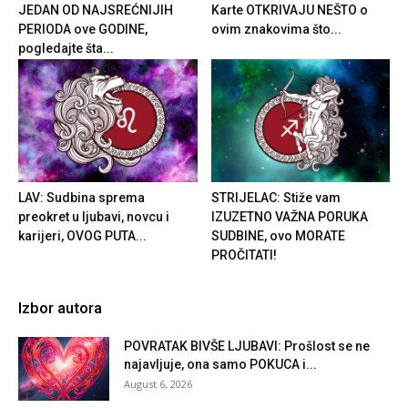
JEDAN OD NAJSREĆNIJIH
Karte OTKRIVAJU NEŠTO o
PERIODA ove GODINE,
ovim znakovima što...
pogledajte šta...
LAV: Sudbina sprema
STRIJELAC: Stiže vam
preokret u ljubavi, novcu i
IZUZETNO VAŽNA PORUKA
karijeri, OVOG PUTA...
SUDBINE, ovo MORATE
PROČITATI!
Izbor autora
POVRATAK BIVŠE LJUBAVI: Prošlost se ne
najavljuje, ona samo POKUCA i...
August 6, 2026