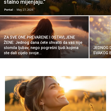
stalno mijenjaju.“
Portal
-
May 27, 2026
ZA SVE ONE PREVARENE I OSTAVLJENE
ŽENE: Jednog dana ćete shvatiti da vas nije
slomila ljubav, nego pogrešni ljudi kojima
JEDNOG D
ste dali cijelo svoje...
SVAKOG 