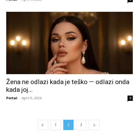
Žena ne odlazi kada je teško — odlazi onda
kada joj...
Portal
-
April 9, 2026
0
1
2
3