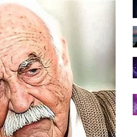
 čovjek razumio kako ga najviše uništava upravo
ilo pod njegovom kontrolom.
ući zadržati nekoga ko je već odavno odlučio otići?
samo zato što su se bojali samoće?
zilo svoje dostojanstvo i zanemarivalo vlastiti mir samo
io?
nečiji odlazak.
vili pokušavajući spasiti nekoga drugog.
a emocije.
ništa nije važno.
ećaju najdublje, ali koji su naučili da ne dozvole