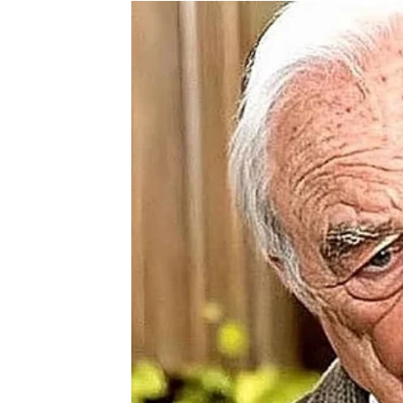
ljudima koji sami ne znaju šta žele.
Potrebno je mnogo neprospavanih noći da bi
pokušaj da kontroliše ono što nikada nije b
Koliko je samo ljudi izgubilo sebe pokušavaj
Koliko je ljudi pristajalo na mrvice pažnje 
Koliko je njih ćutalo o svojim emocijama, ga
kako bi sačuvali odnos koji ih je polako lom
I onda jednog dana shvate da ih nije uništio 
Uništilo ih je to što su sebe potpuno zabora
Prava samokontrola ne znači da čovjek nem
Ne znači da je hladan, ravnodušan ili da mu 
Naprotiv — najjači ljudi su često oni koji osj
emocijama da upravljaju njihovim životom.