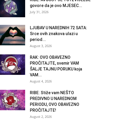
govore da je ovo MJESEC...
July 31, 2026
LJUBAV U NAREDNIH 72 SATA:
Srce ovih znakova ulazi u
period...
August 3, 2026
RAK: OVO OBAVEZNO
PROČITAJTE, svemir VAM
ŠALJE TAJNU PORUKU koja
VAM...
August 4, 2026
RIBE: Stiže vam NEŠTO
PREDIVNO U NAREDNOM
PERIODU, OVO OBAVEZNO
PROČITAJTE!
August 2, 2026