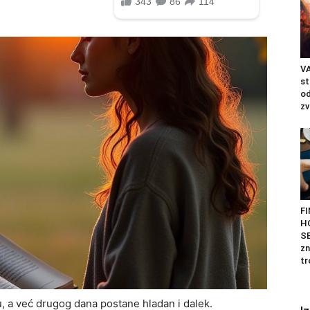
VA
st
od
zv
F
H
SE
zn
tr
u, a već drugog dana postane hladan i dalek.