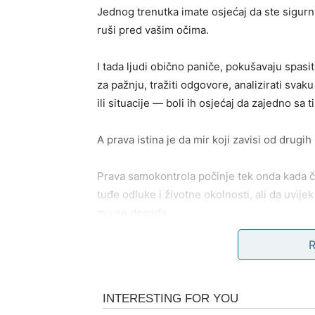
Jednog trenutka imate osjećaj da ste sigurni
ruši pred vašim očima.
I tada ljudi obično paniče, pokušavaju spasi
za pažnju, tražiti odgovore, analizirati svaku
ili situacije — boli ih osjećaj da zajedno sa 
A prava istina je da mir koji zavisi od drugih 
Prava samokontrola počinje tek onda kada čo
tuđe odluke i životne okolnosti, ali da uvije
mu se događa.
To je trenutak kada čovjek prestane juriti si
Nije lako doći do tog nivoa svijesti.
Potrebno je mnogo razočaranja da bi čovjek