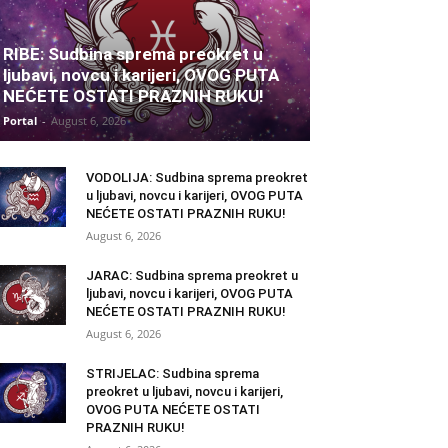
RIBE: Sudbina sprema preokret u
ljubavi, novcu i karijeri, OVOG PUTA
NEĆETE OSTATI PRAZNIH RUKU!
Portal
-
August 6, 2026
VODOLIJA: Sudbina sprema preokret
u ljubavi, novcu i karijeri, OVOG PUTA
NEĆETE OSTATI PRAZNIH RUKU!
August 6, 2026
JARAC: Sudbina sprema preokret u
ljubavi, novcu i karijeri, OVOG PUTA
NEĆETE OSTATI PRAZNIH RUKU!
August 6, 2026
STRIJELAC: Sudbina sprema
preokret u ljubavi, novcu i karijeri,
OVOG PUTA NEĆETE OSTATI
PRAZNIH RUKU!