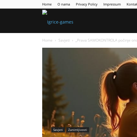
Home
O nama
Privacy Policy
Impressum
Konta
Games
Home
Savjeti
„Prava SAMOKONTROLA počinje onda ka
Portal
Savjeti
Zanimljivosti