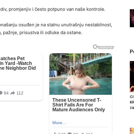
iv, promjenjiv i često potpuno van naše kontrole.
onašanju osuđen je na stalnu unutrašnju nestabilnost,
, pažnje, prisustva ili odluke da ostane.
P
C
K
za