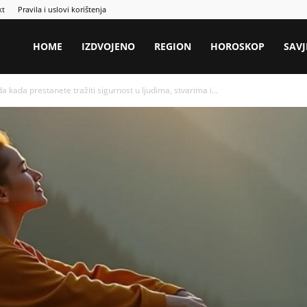
kt
Pravila i uslovi korištenja
HOME
IZDVOJENO
REGION
HOROSKOP
SAVJ
da prestanete tražiti sigurnost u ljudima, stvarima i...