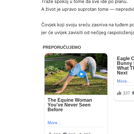
Traže spokoj u tome da sve ide po planu.
A život je upravo suprotan tome — nepredvid
Čovjek koji svoju sreću zasniva na tuđem p
jer će uvijek zavisiti od nečijeg raspoloženja