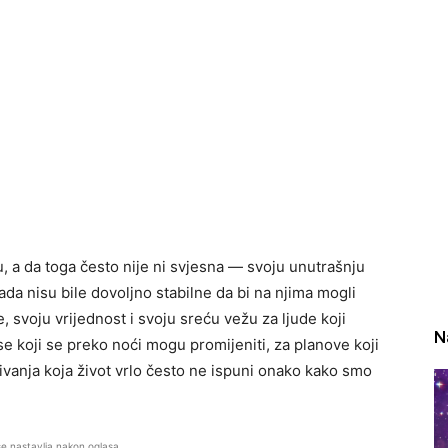
u, a da toga često nije ni svjesna — svoju unutrašnju
ada nisu bile dovoljno stabilne da bi na njima mogli
, svoju vrijednost i svoju sreću vežu za ljude koji
N
e koji se preko noći mogu promijeniti, za planove koji
ivanja koja život vrlo često ne ispuni onako kako smo
se nastavlja nakon oglasa