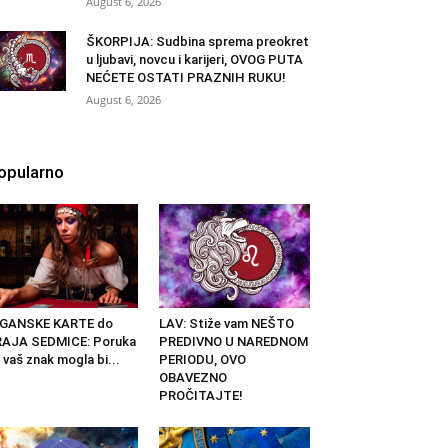
August 6, 2026
ŠKORPIJA: Sudbina sprema preokret
u ljubavi, novcu i karijeri, OVOG PUTA
NEĆETE OSTATI PRAZNIH RUKU!
August 6, 2026
opularno
IGANSKE KARTE do
LAV: Stiže vam NEŠTO
RAJA SEDMICE: Poruka
PREDIVNO U NAREDNOM
 vaš znak mogla bi...
PERIODU, OVO
OBAVEZNO
PROČITAJTE!