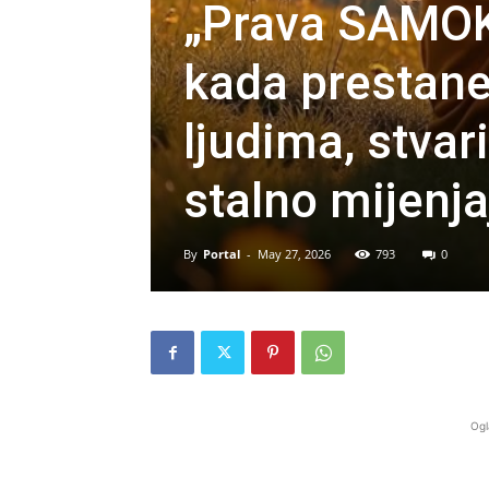
„Prava SAMO
kada prestanet
ljudima, stvar
stalno mijenja
By
Portal
-
May 27, 2026
793
0
Ogl