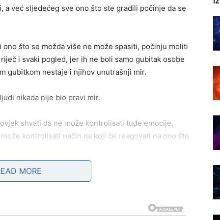
I
, a već sljedećeg sve ono što ste gradili počinje da se
ti ono što se možda više ne može spasiti, počinju moliti
 riječ i svaki pogled, jer ih ne boli samo gubitak osobe
tim gubitkom nestaje i njihov unutrašnji mir.
ljudi nikada nije bio pravi mir.
vjek shvati da ne može kontrolisati tuđe emocije,
k može kontrolisati način na koji će reagovati na ono što
READ MORE
gurnost spolja i počne je graditi unutar sebe.
 konačno shvatio da ne može pronaći stabilnost u