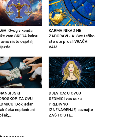
GA: Ovog vikenda
KARMA NIKAD NE
iže vam SREĆA kakvu
ZABORAVLJA: Sve teško
avno niste osjetili,
što ste prošli VRAĆA
ijezde...
VAM...
INANSIJSKI
DJEVICA: U OVOJ
OROSKOP ZA OVU
SEDMICI vas čeka
DMICU: Dok jedan
PREDIVNO
ak čeka neplanirani
IZNENAĐENJE, saznajte
ošak,...
ZAŠTO STE...