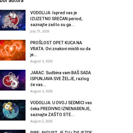
zbor autora
VODOLIJA: Ispred vas je
IZUZETNO SREĆAN period,
saznajte zašto su ga...
July 31, 2026
PROŠLOST OPET KUCA NA
VRATA: Ovi znakovi mislili su da
je...
August 3, 2026
JARAC: Sudbina vam BAŠ SADA
ISPUNJAVA SVE ŽELJE, razlog
će vas...
August 3, 2026
VODOLIJA: U OVOJ SEDMICI vas
čeka PREDIVNO IZNENAĐENJE,
saznajte ZAŠTO STE...
August 2, 2026
RIBE: AVGUST JE TU i ZVIJEZDE