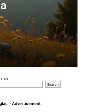
da
earch
Search
glasi - Advertisement