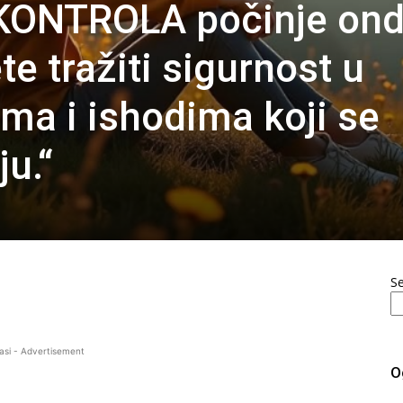
KONTROLA počinje on
e tražiti sigurnost u
ima i ishodima koji se
ju.“
S
asi - Advertisement
O