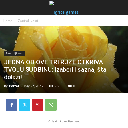
Home
Zanimljivosti
Zanimljivosti
JEDNA OD OVE TRI RUŽE OTKRIVA
TVOJU SUDBINU: Izaberi i saznaj šta
dolazi!
By
Portal
-
May 27, 2026
5775
0
Oglasi - Advertisement