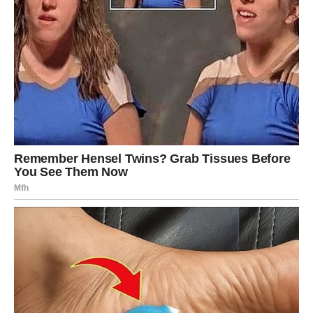
Ako si izabrao/la narandžastu ružu, tebe očekuje period
velikih promjena i veoma važnih odluka.
Ti si osoba koja dugo razmišlja prije nego što napravi
korak.
Ali sada dolazi trenutak kada više nećeš moći ostati na
istom mjestu.
Naredni dani donose energiju koja će te natjerati da
konačno uradiš ono što dugo odlažeš.
Možda ćeš prekinuti odnos koji te iscrpljuje.
Možda ćeš odlučiti da se udaljiš od ljudi koji ti donose
negativnu energiju.
A moguće je i da ćeš krenuti potpuno novim putem.
Narandžasta ruža simbol je hrabrosti i unutrašnje snage.