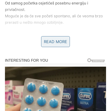
Od samog početka osjetićeš posebnu energiju i
privlačnost.
Moguće je da će sve početi spontano, ali će veoma brzo
prerasti u nešto mnogo ozbiljnije.
Ako si zauzet/a, odnos sa partnerom ulazi u novu fazu.
READ MORE
Mnogo toga što je bilo neizgovoreno konačno izlazi na
površinu.
Iako će neki razgovori biti teški, oni će donijeti olakšanje i
iskrenost koja je dugo nedostajala.
Crvena ruža je simbol ljubavi, ali i hrabrosti.
Ona pokazuje da dolazi vrijeme kada više nećeš pristajati
na polovične emocije.
Počinješ shvatati koliko vrijediš.
Osim ljubavi, očekuje te i važna životna odluka.