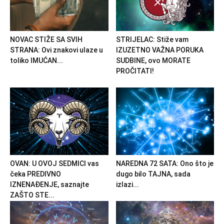
NOVAC STIŽE SA SVIH
STRIJELAC: Stiže vam
STRANA: Ovi znakovi ulaze u
IZUZETNO VAŽNA PORUKA
toliko IMUĆAN...
SUDBINE, ovo MORATE
PROČITATI!
OVAN: U OVOJ SEDMICI vas
NAREDNA 72 SATA: Ono što je
čeka PREDIVNO
dugo bilo TAJNA, sada
IZNENAĐENJE, saznajte
izlazi...
ZAŠTO STE...