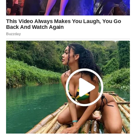
Na kraju ovog perioda shvatićeš koliko si zapravo jak/a.