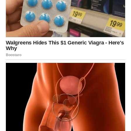
Moguće je da ćeš konačno odlučiti da prekineš nešto što
te dugo umaralo.
To može biti odnos, posao ili situacija koja ti oduzima mir.
Zvijezde pokazuju da ćeš u narednim danima imati više
snage nego ikada prije.
Ljudi će primijetiti promjenu na tebi.
Počinješ zračiti drugačijom energijom.
Jedna osoba će ti priznati nešto što dugo skriva.
To priznanje može potpuno promijeniti način na koji
gledaš na prošlost.
Pred kraj ovog perioda očekuje te i veoma lijepa vijest.
Nešto zbog čega ćeš konačno osjetiti da sudbina nije
zaboravila na tebe.