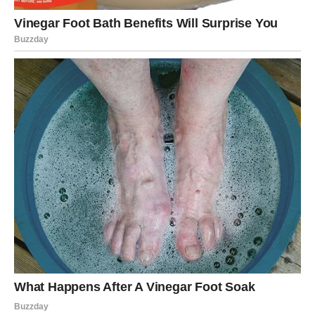
Neko će konačno primijetiti tvoj trud i pokazati ti koliko
vrijediš.
Pred tobom su i lijepi susreti.
Naredni dani donose više druženja, smijeha i pozitivnih
razgovora.
Bićeš okružen/a ljudima koji ti vraćaju energiju i
popravljaju raspoloženje.
Jedna osoba mogla bi odigrati veoma važnu ulogu u tvom
životu.
To može biti prijatelj, kolega ili neko koga tek upoznaješ.
Ta osoba donosi ti podršku i osjećaj sigurnosti.
Ako si u posljednje vrijeme bio/la zabrinut/a zbog novca,
dolazi olakšanje.
Moguće je iznenadno dobijanje novca, bolja poslovna
prilika ili pomoć onda kada ti bude najpotrebnija.