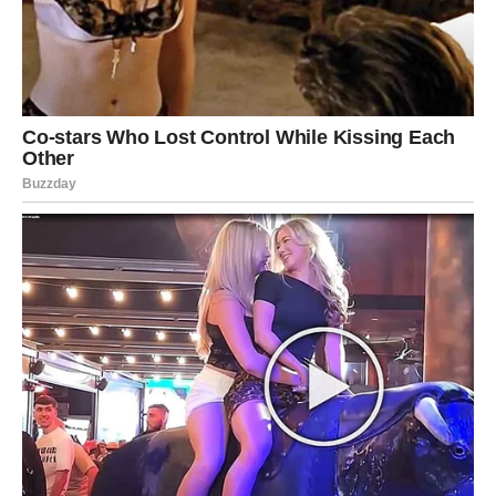
Ali ono što je najvažnije jeste da više nećeš pristajati na
ono što te čini nesretnim/om.
Narandžasta ruža pokazuje i dolazak novih prilika.
Pred tobom je mogućnost za napredak, novi posao ili
promjenu koja će ti donijeti mnogo više mira.
Naredni dani biće puni neočekivanih obrta.
U jednom trenutku možeš imati osjećaj da se ništa ne
dešava, a već u sljedećem sve se može promijeniti.
Sudbina ti sprema veliko iznenađenje.
Ova ruža nosi poruku da ne treba da se bojiš promjena.
Neke stvari moraju otići kako bi nešto mnogo bolje moglo
da dođe.