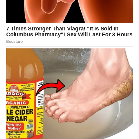
ŽUTA RUŽA
Ako si izabrao/la žutu ružu, tebi naredni dani donose
sreću, olakšanje i mnogo pozitivne energije.
Poslije perioda stresa, umora i razmišljanja o problemima,
dolazi vrijeme kada ćeš konačno moći malo da odahneš.
Počinju se otvarati putevi koji su dugo bili zatvoreni.
Moguće je da ćeš dobiti vijest koju dugo čekaš.
To može biti vezano za posao, novac ili neku želju koju
već dugo nosiš u sebi.
Žuta ruža pokazuje da sudbina sada radi u tvoju korist.
Ako si imao/la osjećaj da daješ mnogo, a dobijaš malo, to
se uskoro mijenja.