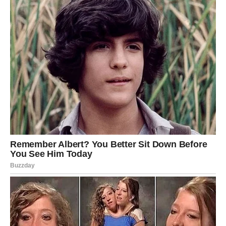
što očekuješ.
Pred tobom su dani puni svjetlosti, lijepih riječi i
pozitivnih iznenađenja.
NARANDŽASTA RUŽA