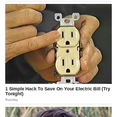
Žuta ruža nosi i simboliku novih početaka.
Mnogi koji su izabrali ovu ružu uskoro će donijeti odluku
koja će im promijeniti svakodnevicu.
Možda ćeš promijeniti planove.
Možda ćeš otići na put.
Možda ćeš upoznati nekoga ko će ti potpuno promijeniti
pogled na život.
Najvažnije od svega jeste to što se vraća tvoj osmijeh.
Dugo si nosio/la teret koji drugi nisu ni primjećivali.
Ali sada dolazi period kada ćeš konačno osjetiti da se
nešto lijepo dešava baš tebi.
Jedna mala želja mogla bi se ostvariti mnogo brže nego