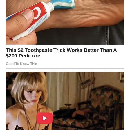
U tebi postoji mnogo više moći nego što misliš.
A sudbina sada želi da to konačno shvatiš.
Jedan razgovor mogao bi promijeniti sve.
Neko će ti otvoriti oči i pomoći ti da vidiš istinu koju si
dugo ignorisao/la.
Pred tobom su i nova poznanstva.
Moguće je da ćeš upoznati osobu koja će odmah privući
tvoju pažnju.
Ta osoba donosi potpuno drugačiju energiju od svega što
si do sada doživio/la.
Ako si već u vezi, moguće su velike promjene u odnosu.
Neki odnosi će postati jači nego ikada prije, dok će drugi
završiti jer više nemaju budućnost.