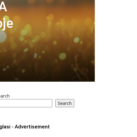
A
je
earch
Search
glasi - Advertisement