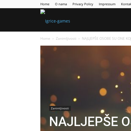
Home
O nama
Privacy Policy
Impressum
Konta
Games
Home
Zanimljivosti
NAJLJEPŠE OSOBE SU ONE KOJ
Portal
Zanimljivosti
NAJLJEPŠE O