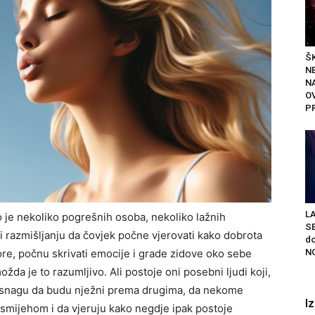
ŠK
N
N
O
P
L
no je nekoliko pogrešnih osoba, nekoliko lažnih
S
 i razmišljanju da čovjek počne vjerovati kako dobrota
do
NO
re, počnu skrivati emocije i grade zidove oko sebe
ožda je to razumljivo. Ali postoje oni posebni ljudi koji,
u snagu da budu nježni prema drugima, da nekome
I
smijehom i da vjeruju kako negdje ipak postoje