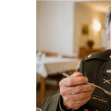
teško, a niko te ne razumije.
Najljepše osobe su one koje, uprkos svemu,
i dalje vjeruju u ljubav i onda kada su bile iz
ljudi razočarali. I dalje vjeruju da će jedno
pomislile da ga nikada neće pronaći.
Takvi ljudi često nose nevjerovatnu snagu u 
potrebu da budu iznad drugih. Njihova snaga 
dozvolili da ih bol pretvori u osobe koje po
Oni su naučili da čovjek ne postaje velik po
dobra sačuvao u sebi nakon svega što je pr
Ponekad baš oni ljudi koji djeluju najsmiren
drugima dok se sami raspadaju iznutra. Ohr
ljubav ljudima čak i onda kada je njima nedos
nastala iz savršenog života nego iz borbe k