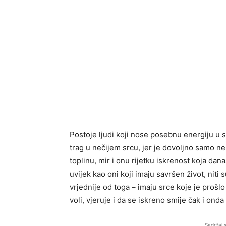
Postoje ljudi koji nose posebnu energiju u se
trag u nečijem srcu, jer je dovoljno samo n
toplinu, mir i onu rijetku iskrenost koja dan
uvijek kao oni koji imaju savršen život, niti 
vrjednije od toga – imaju srce koje je prošl
voli, vjeruje i da se iskreno smije čak i ond
Sadržaj 