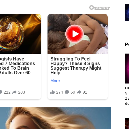
P
H
S
Zv
do