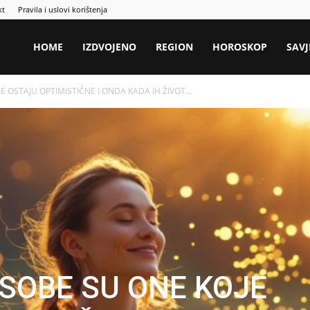
kt
Pravila i uslovi korištenja
HOME
IZDVOJENO
REGION
HOROSKOP
SAVJ
E OSTAJU OPTIMISTIČNE I ONDA KADA IH ŽIVOT...
SOBE SU ONE KOJE