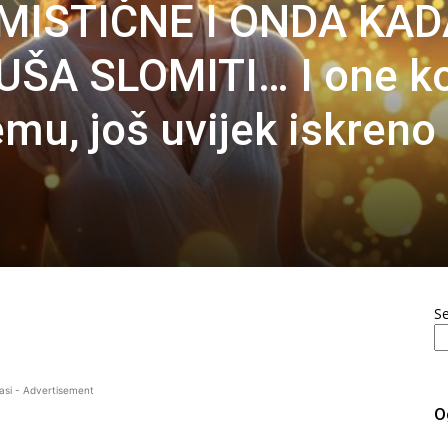
MISTIČNE I ONDA KAD
UŠA SLOMITI… I one ko
mu, još uvijek iskreno
S
asi - Advertisement
O