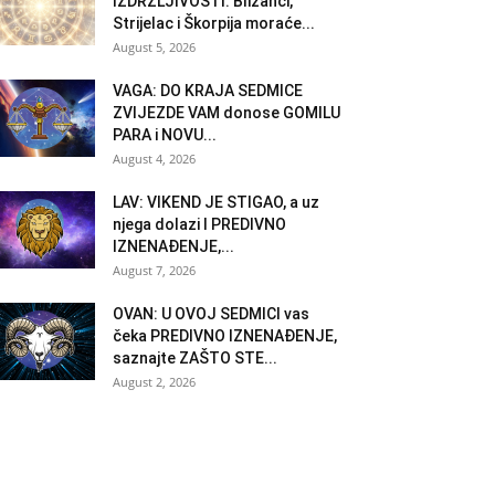
IZDRŽLJIVOSTI: Blizanci,
Strijelac i Škorpija moraće...
August 5, 2026
VAGA: DO KRAJA SEDMICE
ZVIJEZDE VAM donose GOMILU
PARA i NOVU...
August 4, 2026
LAV: VIKEND JE STIGAO, a uz
njega dolazi I PREDIVNO
IZNENAĐENJE,...
August 7, 2026
OVAN: U OVOJ SEDMICI vas
čeka PREDIVNO IZNENAĐENJE,
saznajte ZAŠTO STE...
August 2, 2026