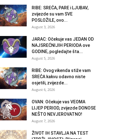
RIBE: SREĆA, PARE i LJUBAV,
zvijezde su vam SVE
POSLOŽILE, ovo...
August 3, 2026
JARAC: Očekuje vas JEDAN OD
NAJSREĆNIJIH PERIODA ove
GODINE, pogledajte šta...
August 5, 2026
RIBE: Ovog vikenda stiže vam
SREĆA kakvu odavno niste
osjetili, zvijezde...
August 6, 2026
OVAN: Očekuje vas VEOMA
LIJEP PERIOD, zvijezde DONOSE
NEŠTO NEVJEROVATNO!
August 7, 2026
ŽIVOT IH STAVLJA NA TEST