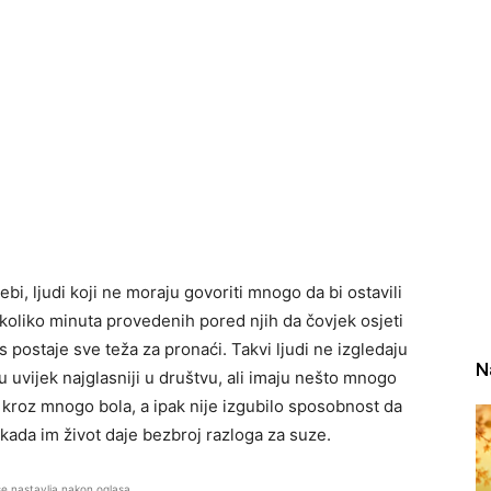
bi, ljudi koji ne moraju govoriti mnogo da bi ostavili
ekoliko minuta provedenih pored njih da čovjek osjeti
as postaje sve teža za pronaći. Takvi ljudi ne izgledaju
N
su uvijek najglasniji u društvu, ali imaju nešto mnogo
o kroz mnogo bola, a ipak nije izgubilo sposobnost da
a kada im život daje bezbroj razloga za suze.
se nastavlja nakon oglasa