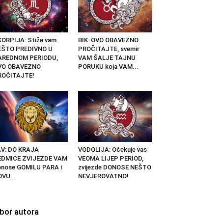
ORPIJA: Stiže vam
BIK: OVO OBAVEZNO
EŠTO PREDIVNO U
PROČITAJTE, svemir
AREDNOM PERIODU,
VAM ŠALJE TAJNU
VO OBAVEZNO
PORUKU koja VAM...
ROČITAJTE!
AV: DO KRAJA
VODOLIJA: Očekuje vas
EDMICE ZVIJEZDE VAM
VEOMA LIJEP PERIOD,
nose GOMILU PARA i
zvijezde DONOSE NEŠTO
VU...
NEVJEROVATNO!
zbor autora