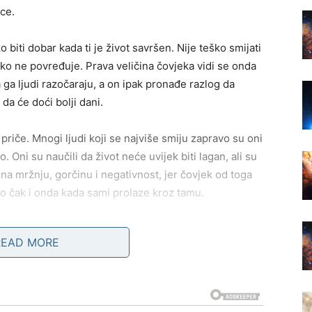
rce.
o biti dobar kada ti je život savršen. Nije teško smijati
iko ne povređuje. Prava veličina čovjeka vidi se onda
ga ljudi razočaraju, a on ipak pronađe razlog da
 da će doći bolji dani.
 priče. Mnogi ljudi koji se najviše smiju zapravo su oni
o. Oni su naučili da život neće uvijek biti lagan, ali su
 na mržnju, gorčinu i negativnost, jer čovjek od toga
lo čak i onda kada sami prolaze kroz tamu.
ni koji nikada nisu prošli kroz pravu bol. Jer samo
READ MORE
 jedna iskrena riječ, jedan zagrljaj i jedna osoba koja
i su mnogo patili često postanu mnogo pažljiviji prema
ome može značiti mnogo. Oni ne osuđuju lako, ne
padovima, jer su i sami osjetili kako izgleda kada ti je