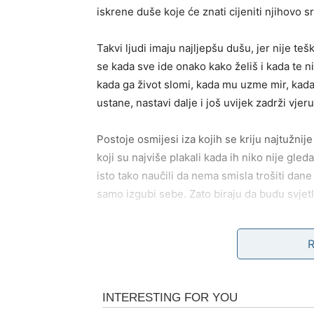
iskrene duše koje će znati cijeniti njihovo s
Takvi ljudi imaju najljepšu dušu, jer nije tešk
se kada sve ide onako kako želiš i kada te n
kada ga život slomi, kada mu uzme mir, kada 
ustane, nastavi dalje i još uvijek zadrži vjeru
Postoje osmijesi iza kojih se kriju najtužnije
koji su najviše plakali kada ih niko nije gleda
isto tako naučili da nema smisla trošiti dane
samo izgubi sebe. Zato biraju da budu svjet
Takve osobe nikada neće potpuno razumjeti o
čovjek koji je bio slomljen zna koliko vrijedi
ostane uz tebe kada ti je najteže. Ljudi koj
tuđim emocijama, jer znaju koliko malo nek
ismijavaju tuđe slabosti i ne raduju se tuđim 