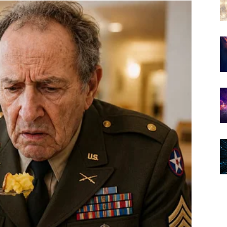
 nisu izgubile sposobnost da vide dobro u svijetu. One
dane. I dalje vjeruju u prijateljstvo i onda kada su ih
g dana doći mir koji zaslužuju, iako su mnogo puta
sebi, ali tu snagu ne pokazuju kroz hladnoću, ego ili
se vidi u tome što su ostali ljudi. U tome što nisu
vređuju druge samo zato što su i same bile povrijeđene.
 tome koliko je drugih slomio, nego po tome koliko je
ošao.
ije vode najveće unutrašnje bitke. Oni se nasmiju
abruju druge dok njima samima treba podrška. Daju
taje. I upravo zato su posebni, jer njihova dobrota nije
oju su vodili sami sa sobom.