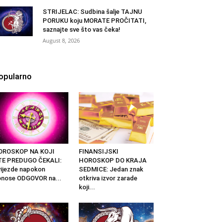
STRIJELAC: Sudbina šalje TAJNU
PORUKU koju MORATE PROČITATI,
saznajte sve što vas čeka!
August 8, 2026
opularno
OROSKOP NA KOJI
FINANSIJSKI
TE PREDUGO ČEKALI:
HOROSKOP DO KRAJA
ijezde napokon
SEDMICE: Jedan znak
nose ODGOVOR na...
otkriva izvor zarade
koji...