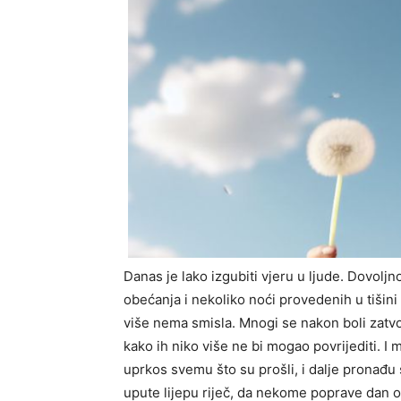
Danas je lako izgubiti vjeru u ljude. Dovolj
obećanja i nekoliko noći provedenih u tišini
više nema smisla. Mnogi se nakon boli zatvo
kako ih niko više ne bi mogao povrijediti. I m
uprkos svemu što su prošli, i dalje pronađ
upute lijepu riječ, da nekome poprave dan o