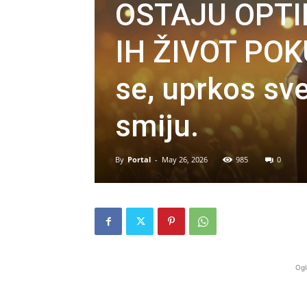
OSTAJU OPTI
IH ŽIVOT POK
se, uprkos sve
smiju.
By
Portal
-
May 26, 2026
985
0
Ogl