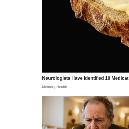
Blizanci u ovom periodu imaju osećaj da se
opasnost od
pogrešnih reči, loše procene i 
poruka ili razgovor može imati mnogo veće 
Posebno budite oprezni sa:
onim što obećavate
informacijama koje delite
igranjem na više strana istovremeno
Sada nije vreme za poluistine, nejasne odgov
sada –
biće zapamćeno
.
Mudrost Blizanaca u ovom periodu je u jasnoj