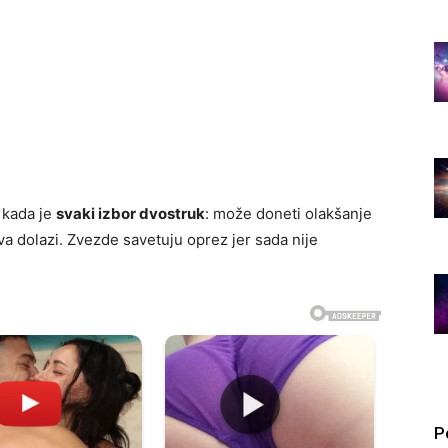
i kada je
svaki izbor dvostruk
: može doneti olakšanje
iva dolazi. Zvezde savetuju oprez jer sada nije
P