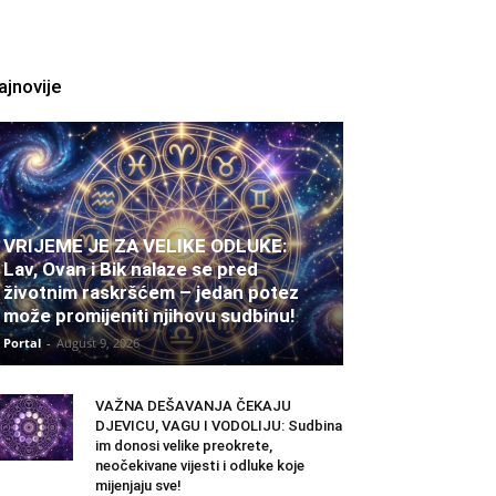
ajnovije
VRIJEME JE ZA VELIKE ODLUKE:
Lav, Ovan i Bik nalaze se pred
životnim raskršćem – jedan potez
može promijeniti njihovu sudbinu!
Portal
-
August 9, 2026
VAŽNA DEŠAVANJA ČEKAJU
DJEVICU, VAGU I VODOLIJU: Sudbina
im donosi velike preokrete,
neočekivane vijesti i odluke koje
mijenjaju sve!