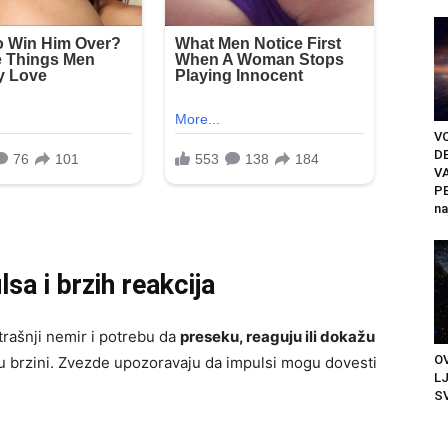
V
D
V
PE
na
a i brzih reakcija
rašnji nemir i potrebu da
preseku, reaguju ili dokažu
OV
 u brzini. Zvezde upozoravaju da impulsi mogu dovesti
LJ
SV