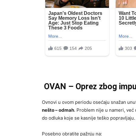
OVAN – Oprez zbog impuls
Ovnovi u ovom periodu osećaju snažan unut
nešto – odmah
. Problem nije u nameri, već
do odluka koje se kasnije teško popravljaju.
Posebno obratite pažnju na: