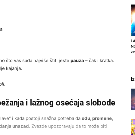
sa
LA
NO
zv
o što vas sada najviše štiti jeste
pauza
– čak i kratka.
e kajanja.
I
li.
žanja i lažnog osećaja slobode
glave“ i kada postoji snažna potreba da
odu, promene,
edanja unazad
. Zvezde upozoravaju da to može biti