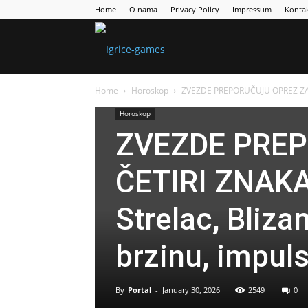
Home
O nama
Privacy Policy
Impressum
Konta
Games
Home
Horoskop
ZVEZDE PREPORUČUJU OPREZ ZA OV
Portal
Horoskop
ZVEZDE PREP
ČETIRI ZNAKA
Strelac, Bliza
brzinu, impuls
By
Portal
-
January 30, 2026
2549
0