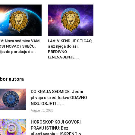
V: Nova sedmica VAM
LAV: VIKEND JE STIGAO,
SI NOVAC i SREĆU,
a uz njega dolazi I
ijezde poručuju da...
PREDIVNO
IZNENAĐENJE,...
zbor autora
DO KRAJA SEDMICE: Jedni
plivaju u sreći kakvu ODAVNO
NISU OSJETILI,...
August 3, 2026
HOROSKOP KOJI GOVORI
PRAVU ISTINU: Bez
uljepšavanja – ISKRENO o