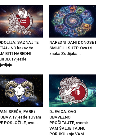
ODOLIJA: SAZNAJTE
NAREDNI DANI DONOSE I
ETALJNO kakav će
SMIJEH I SUZE: Ova tri
AM BITI NAREDNI
znaka Zodijaka...
RIOD, zvijezde
javljuju...
AN: SREĆA, PARE i
DJEVICA: OVO
UBAV, zvijezde su vam
OBAVEZNO
E POSLOŽILE, ovo...
PROČITAJTE, svemir
VAM ŠALJE TAJNU
PORUKU koja VAM...