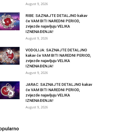
August 9, 2026
RIBE: SAZNAJTE DETALJNO kakav
će VAM BITI NAREDNI PERIOD,
zvijezde najavljuju VELIKA
IZNENAĐENJA!
August 9, 2026
VODOLIJA: SAZNAJTE DETALJNO
kakav će VAM BITI NAREDNI PERIOD,
zvijezde najavljuju VELIKA
IZNENAĐENJA!
August 9, 2026
JARAC: SAZNAJTE DETALJNO kakav
će VAM BITI NAREDNI PERIOD,
zvijezde najavljuju VELIKA
IZNENAĐENJA!
August 9, 2026
opularno