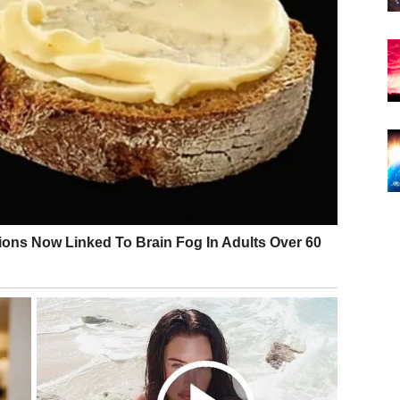
 mnogo toga dešava odjednom, ali baš zato postoji
previše paralelnih priča
. Zvezde upozoravaju da jedna
posledice nego što izgleda u tom trenutku.
ore i ostavljanje „otvorenih vrata“. Ono što kažete
, iskrenoj komunikaciji – ne u snalažljivosti.