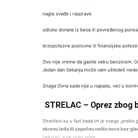
nagle svađe i rasprave
odluke donete iz besa ili povređenog pono
brzopotezne poslovne ili finansijske poteze
Ovo nije vreme da gasite vatru benzinom. On
Jedan dan čekanja može vam uštedeti nedelj
Snaga Ovna sada nije u napadu, već u kontro
STRELAC – Oprez zbog be
Strelčevi su u fazi kada im je svega „preko 
okrenu leđa ili započnu nešto novo bez gl
bekstvo, a ne pravi izbor.