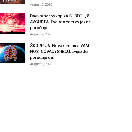
August 3, 2026
Dnevni horoskop za SUBOTU, 8.
AVGUSTA: Evo šta vam zvijezde
poručuju...
August 7, 2026
ŠKORPIJA: Nova sedmica VAM
NOSI NOVAC i SREĆU, zvijezde
poručuju da...
August 8, 2026