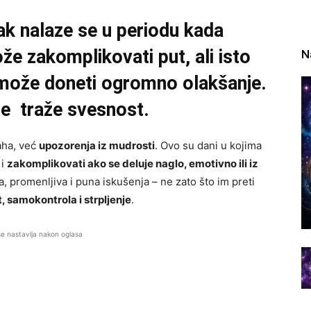
Rak nalaze se u periodu kada
e zakomplikovati put, ali isto
N
može doneti ogromno olakšanje.
je traže svesnost.
aha, već
upozorenja iz mudrosti
. Ovo su dani u kojima
 i
zakomplikovati ako se deluje naglo, emotivno ili iz
a, promenljiva i puna iskušenja – ne zato što im preti
t, samokontrola i strpljenje
.
se nastavlja nakon oglasa