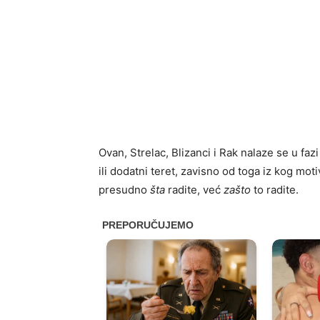
Ovan, Strelac, Blizanci i Rak nalaze se u faz
ili dodatni teret, zavisno od toga iz kog mot
presudno
šta
radite, već
zašto
to radite.