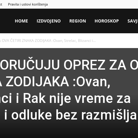
kt
Pravila i uslovi korištenja
HOME
IZDVOJENO
REGION
HOROSKOP
SAVJ
A ČETIRI ZNAKA ZODIJAKA :Ovan, Strelac, Blizanci i...
ORUČUJU OPREZ ZA 
 ZODIJAKA :Ovan,
nci i Rak nije vreme za
 i odluke bez razmišlja