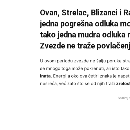
Ovan, Strelac, Blizanci i 
jedna pogrešna odluka mož
tako jedna mudra odluka 
Zvezde ne traže povlačen
U ovom periodu zvezde ne šalju poruke str
se mnogo toga može pokrenuti, ali isto tako
inata
. Energija oko ova četiri znaka je napet
nesreća, već zato što se od njih traži
zrelos
Sadržaj 