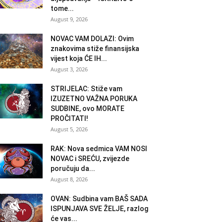
tome...
August 9, 2026
NOVAC VAM DOLAZI: Ovim
znakovima stiže finansijska
vijest koja ĆE IH...
August 3, 2026
STRIJELAC: Stiže vam
IZUZETNO VAŽNA PORUKA
SUDBINE, ovo MORATE
PROČITATI!
August 5, 2026
RAK: Nova sedmica VAM NOSI
NOVAC i SREĆU, zvijezde
poručuju da...
August 8, 2026
OVAN: Sudbina vam BAŠ SADA
ISPUNJAVA SVE ŽELJE, razlog
će vas...