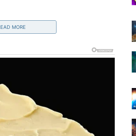
READ MORE
tuacija će vas sačekati kasnije – samo u težem obliku.
tek onda krene u novo
.
azjašnjene tragove iza sebe.
i, poruka i dvostrukih igara