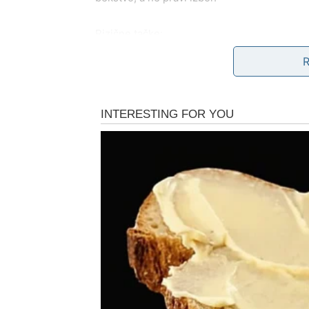
Rizične tačke:
nagli raskidi ili odlasci
obećanja data u naletu entuzijazma
odluke donete bez sagledavanja posledica
Ako sada pobegnete od odgovornosti, ista si
Oprez znači da se
najpre razreši staro, pa 
Prava sloboda dolazi kada ne ostavljate ner
BLIZANCI – Oprez zbog reč