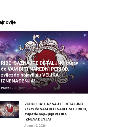
ajnovije
RIBE: SAZNAJTE DETALJNO kakav
će VAM BITI NAREDNI PERIOD,
zvijezde najavljuju VELIKA
IZNENAĐENJA!
Portal
-
August 9, 2026
VODOLIJA: SAZNAJTE DETALJNO
kakav će VAM BITI NAREDNI PERIOD,
zvijezde najavljuju VELIKA
IZNENAĐENJA!
August 9, 2026