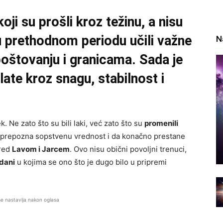
ji su prošli kroz težinu, a nisu
 u prethodnom periodu učili važne
N
poštovanju i granicama. Sada je
late kroz snagu, stabilnost i
. Ne zato što su bili laki, već zato što su
promenili
 da prepozna sopstvenu vrednost i da konačno prestane
pred
Lavom i Jarcem
. Ovo nisu obični povoljni trenuci,
dani
u kojima se ono što je dugo bilo u pripremi
se nastavlja nakon oglasa