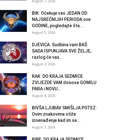
August 7, 2026
BIK: Očekuje vas JEDAN OD
NAJSREĆNIJIH PERIODA ove
GODINE, pogledajte šta...
August 5, 2026
DJEVICA: Sudbina vam BAŠ
SADA ISPUNJAVA SVE ŽELJE,
razlog će vas...
August 3, 2026
RAK: DO KRAJA SEDMICE
ZVIJEZDE VAM donose GOMILU
PARA i NOVU...
August 4, 2026
BIVŠA LJUBAV SMIŠLJA POTEZ:
Ovim znakovima stiže
iznenađenje kad im se...
August 7, 2026
RIBE: DO KRAJA SEDMICE