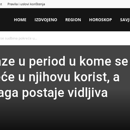
kt
Pravila i uslovi korištenja
HOME
IZDVOJENO
REGION
HOROSKOP
SAVJ
 se sudbina pokreće u...
laze u period u kome se
e u njihovu korist, a
ga postaje vidljiva