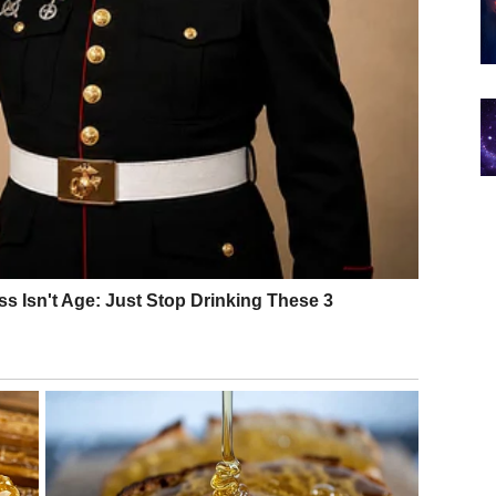
e je bio lojalan pogrešnima i gde je pokušavao da održi
ne, dolazi
mirna odlučnost
. Više nema potrebe da se
igli.
i donose
priliku za iskorak
. To može biti:
enutku
ga podiže i „ne“ onome što ga umanjuje. Ljudi počinju