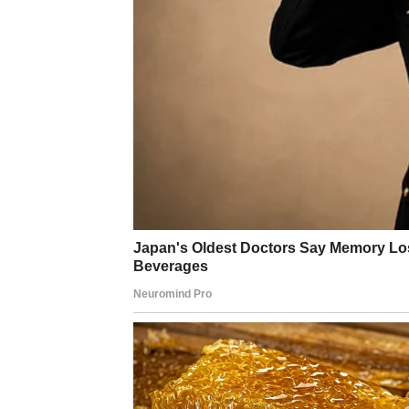
prestajete da objašnjavate svoje odluke
Lav sada jasno vidi gde je davao previše, gd
odnose koji su ga iscrpljivali. Umesto gorči
vraćate unazad, jer znate koliko ste daleko st
Posao, status i lični uspeh
Na poslovnom i društvenom planu, ovi dan
priznanje koje kasni, ali dolazi u pravom tr
nova uloga ili odgovornost
odluka koja vas postavlja u jaču poziciju
Lav sada ima snagu da kaže „da“ onome što 