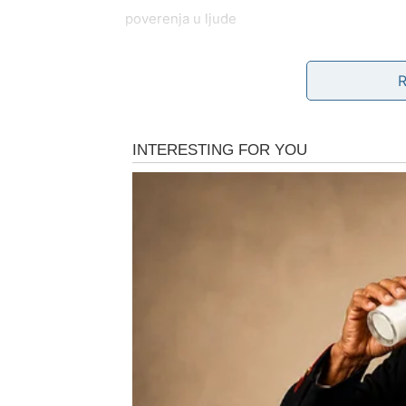
poverenja u ljude
strpljenja da sačeka pravi trenutak
Mnogo puta ste morali da ćutite kada biste n
zablistate, i da se pomirite sa tim da vas nek
nečemu ključnom:
vaša vrednost ne zavisi
Unutrašnja transformacija Lav
Ovi moćni dani počinju iznutra. Prvo se menj
da:
verujete svojoj proceni
ne tražite potvrdu