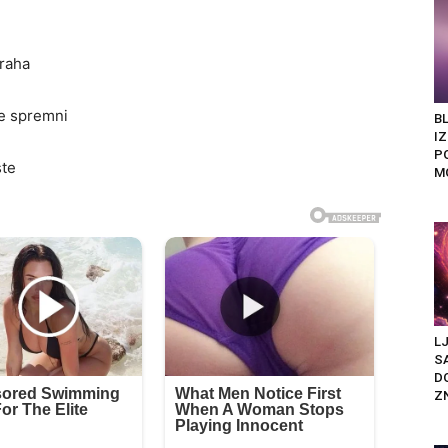
traha
te spremni
BL
I
P
ste
M
L
SA
D
Z