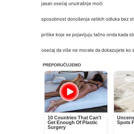
jasan osećaj unutrašnje moći
sposobnost donošenja velikih odluka bez s
prilike koje se pojavljuju tačno onda kada s
osećaj da više ne morate da dokazujete ko 