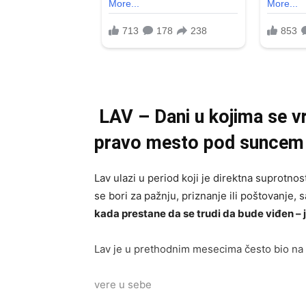
LAV – Dani u kojima se v
pravo mesto pod suncem
Lav ulazi u period koji je direktna suprotno
se bori za pažnju, priznanje ili poštovanje, 
kada prestane da se trudi da bude viđen – 
Lav je u prethodnim mesecima često bio na i
vere u sebe