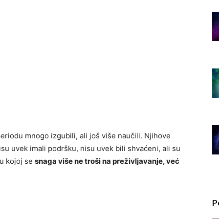
eriodu mnogo izgubili, ali još više naučili. Njihove
isu uvek imali podršku, nisu uvek bili shvaćeni, ali su
 u kojoj se
snaga više ne troši na preživljavanje, već
P