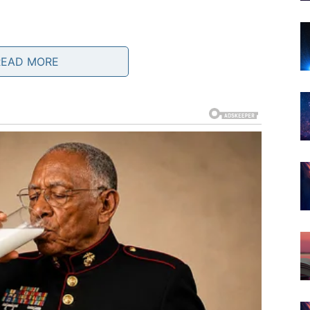
READ MORE
ajradije govorili, da se povučete kada ste želeli da
i ljudi ne razumeju. Ali upravo to vas je naučilo
 od tuđeg priznanja
.
a
a vaš stav, način na koji gledate sebe i svet. Počinjete