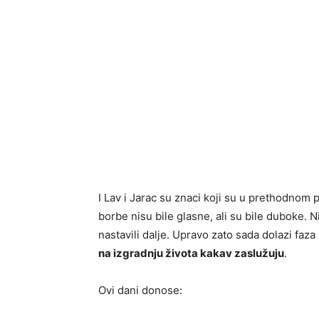
I Lav i Jarac su znaci koji su u prethodnom p
borbe nisu bile glasne, ali su bile duboke. N
nastavili dalje. Upravo zato sada dolazi faza
na izgradnju života kakav zaslužuju
.
Ovi dani donose: