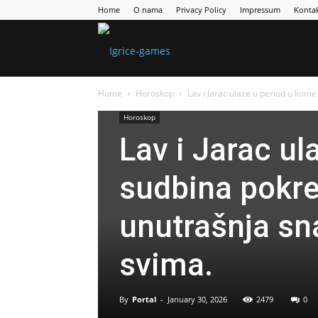
Home
O nama
Privacy Policy
Impressum
Konta
Games
Home
Horoskop
Lav i Jarac ulaze u period u kome
Portal
Horoskop
Lav i Jarac u
sudbina pokreć
unutrašnja sna
svima.
By
Portal
-
January 30, 2026
2479
0