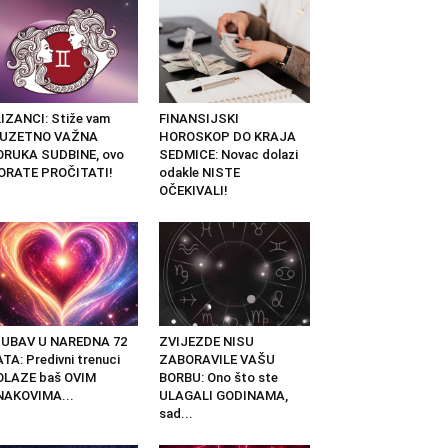
IZANCI: Stiže vam
FINANSIJSKI
ZUZETNO VAŽNA
HOROSKOP DO KRAJA
ORUKA SUDBINE, ovo
SEDMICE: Novac dolazi
ORATE PROČITATI!
odakle NISTE
OČEKIVALI!
JUBAV U NAREDNA 72
ZVIJEZDE NISU
TA: Predivni trenuci
ZABORAVILE VAŠU
OLAZE baš OVIM
BORBU: Ono što ste
NAKOVIMA...
ULAGALI GODINAMA,
sad...