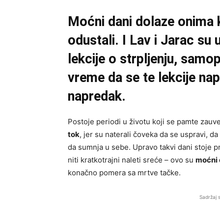
Moćni dani dolaze onima ko
odustali. I Lav i Jarac su
lekcije o strpljenju, samo
vreme da se te lekcije nap
napredak.
Postoje periodi u životu koji se pamte zauvek
tok
, jer su naterali čoveka da se uspravi,
da sumnja u sebe. Upravo takvi dani stoje 
niti kratkotrajni naleti sreće – ovo su
moćni 
konačno pomera sa mrtve tačke.
Sadržaj 