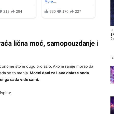
BI
S
ŽE
raća lična moć, samopouzdanje i
I
st onome što je dugo prolazio. Ako je ranije morao da
sada se to menja.
Moćni dani za Lava dolaze onda
jer ga sada vide sami.
spitu: