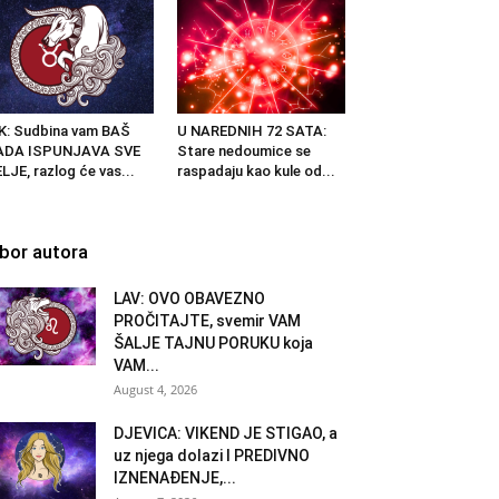
K: Sudbina vam BAŠ
U NAREDNIH 72 SATA:
ADA ISPUNJAVA SVE
Stare nedoumice se
LJE, razlog će vas...
raspadaju kao kule od...
zbor autora
LAV: OVO OBAVEZNO
PROČITAJTE, svemir VAM
ŠALJE TAJNU PORUKU koja
VAM...
August 4, 2026
DJEVICA: VIKEND JE STIGAO, a
uz njega dolazi I PREDIVNO
IZNENAĐENJE,...