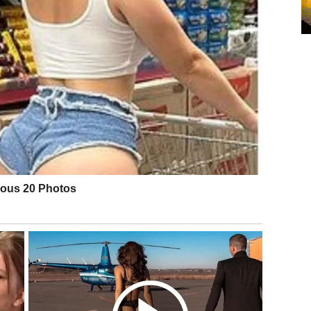
 ali ovog puta bez razočaranja
eriod
, jer se emotivna energija smiruje i postaje
bunjuje i ne traži žrtvu. Dolazi onda kada Ribe konačno
čnu da veruju svom osećaju.
li snažno
ili spašavate
oz bliskost i emotivnu povezanost, dok slobodne Ribe
i poklon – jer donosi mir, nežnost i sigurnost.