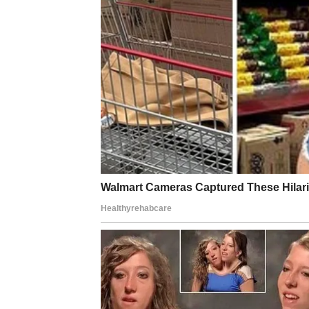
RIBE – Romansa iz snova,
Za Ribe dolazi
najnežniji i najromantičniji p
sigurnija. Ovo je romansa koja ne boli, ne z
prestanu da idealizuju pogrešne ljude i po
U narednom periodu:
susret ili produbljenje odnosa dolazi tiho, a
emocije su uzvraćene i stabilne
osećate da više ne morate da se dokazujete 
Za zauzete Ribe, romansa se produbljuje kr
mogu započeti priču koja deluje kao sudbinsk