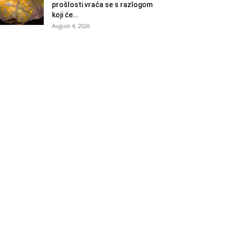
prošlosti vraća se s razlogom
koji će...
August 4, 2026