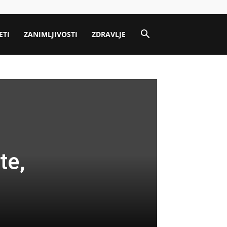
ETI
ZANIMLJIVOSTI
ZDRAVLJE
te,