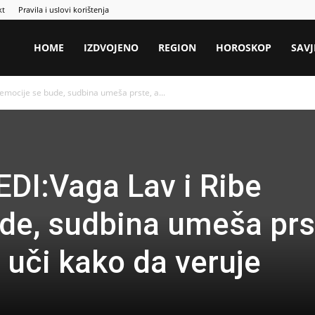
kt
Pravila i uslovi korištenja
HOME
IZDVOJENO
REGION
HOROSKOP
SAVJ
mocije se bude, sudbina umeša prste, a...
I:Vaga Lav i Ribe
de, sudbina umeša prs
 uči kako da veruje