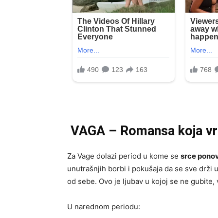
VAGA – Romansa koja vra
Za Vage dolazi period u kome se
srce ponov
unutrašnjih borbi i pokušaja da se sve drži 
od sebe. Ovo je ljubav u kojoj se ne gubite, 
U narednom periodu: