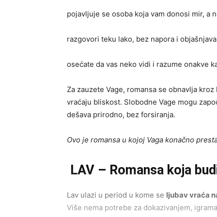
pojavljuje se osoba koja vam donosi mir, a 
razgovori teku lako, bez napora i objašnjava
osećate da vas neko vidi i razume onakve ka
Za zauzete Vage, romansa se obnavlja kroz l
vraćaju bliskost. Slobodne Vage mogu započe
dešava prirodno, bez forsiranja.
Ovo je romansa u kojoj Vaga konačno prestaje
LAV – Romansa koja budi 
Lav ulazi u period u kome se
ljubav vraća n
Više nema potrebe za dokazivanjem, igrama