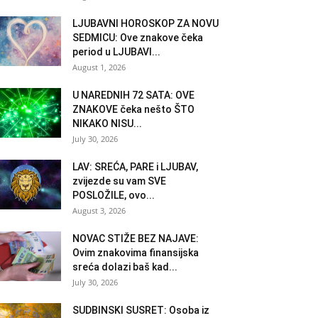
LJUBAVNI HOROSKOP ZA NOVU
SEDMICU: Ove znakove čeka
period u LJUBAVI...
August 1, 2026
U NAREDNIH 72 SATA: OVE
ZNAKOVE čeka nešto ŠTO
NIKAKO NISU...
July 30, 2026
LAV: SREĆA, PARE i LJUBAV,
zvijezde su vam SVE
POSLOŽILE, ovo...
August 3, 2026
NOVAC STIŽE BEZ NAJAVE:
Ovim znakovima finansijska
sreća dolazi baš kad...
July 30, 2026
SUDBINSKI SUSRET: Osoba iz