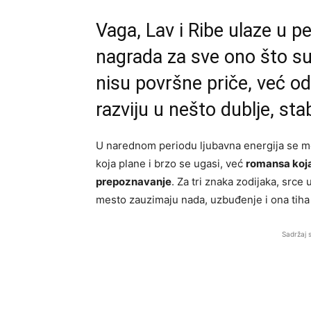
Vaga, Lav i Ribe ulaze u 
nagrada za sve ono što su i
nisu površne priče, već od
razviju u nešto dublje, stab
U narednom periodu ljubavna energija se men
koja plane i brzo se ugasi, već
romansa koja 
prepoznavanje
. Za tri znaka zodijaka, srce 
mesto zauzimaju nada, uzbuđenje i ona tiha
Sadržaj 