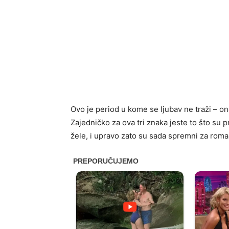
Ovo je period u kome se ljubav ne traži – o
Zajedničko za ova tri znaka jeste to što su p
žele, i upravo zato su sada spremni za roman