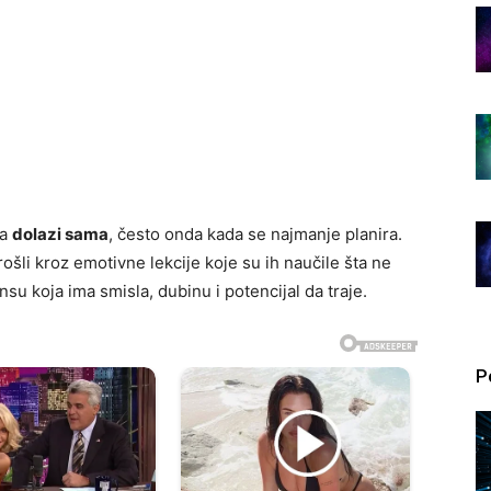
na
dolazi sama
, često onda kada se najmanje planira.
rošli kroz emotivne lekcije koje su ih naučile šta ne
su koja ima smisla, dubinu i potencijal da traje.
P