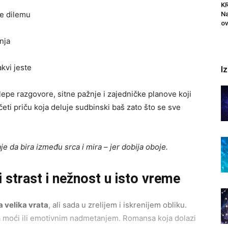
K
ne dilemu
Na
ov
nja
kvi jeste
I
epe razgovore, sitne pažnje i zajedničke planove koji
ti priču koja deluje sudbinski baš zato što se sve
 da bira između srca i mira – jer dobija oboje.
strast i nežnost u isto vreme
a velika vrata
, ali sada u zrelijem i iskrenijem obliku.
 moći ili emotivnim nadmetanjem. Romansa koja dolazi