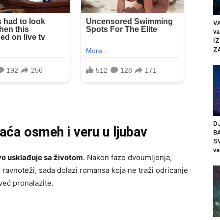
V
va
IZ
Z
DJ
ća osmeh i veru u ljubav
B
SV
va
o usklađuje sa životom
. Nakon faze dvoumljenja,
u ravnoteži, sada dolazi romansa koja ne traži odricanje
već pronalazite.