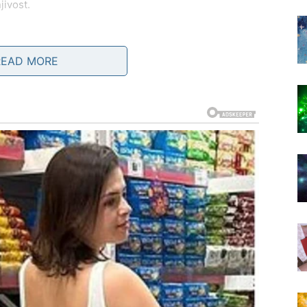
jivost.
READ MORE
m, ali i razumevanjem
no
roz iskrene razgovore i zajedničke trenutke, dok
ja im vraća veru u ljubav bez borbe.
sam – već sija zajedno sa nekim.