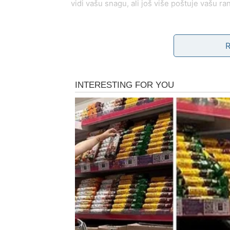
vidi vašu snagu, ali još više poštuje vašu ran
U ovom periodu:
privlačite osobu koja vas gleda sa divljenje
strast se budi spontano, bez pritiska
osećate se ponovo poželjno, viđeno i cenje
Zauzeti Lavovi mogu ponovo zapaliti iskru k
slobodni Lavovi ulaze u romantičnu priču ko
Ovo je romansa u kojoj Lav ne mora da sija 