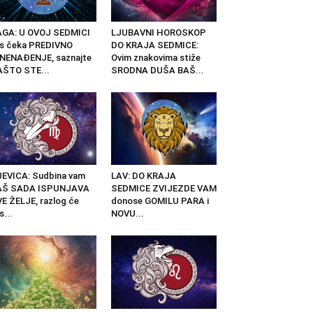
AGA: U OVOJ SEDMICI
LJUBAVNI HOROSKOP
s čeka PREDIVNO
DO KRAJA SEDMICE:
NENAĐENJE, saznajte
Ovim znakovima stiže
AŠTO STE...
SRODNA DUŠA BAŠ...
EVICA: Sudbina vam
LAV: DO KRAJA
AŠ SADA ISPUNJAVA
SEDMICE ZVIJEZDE VAM
E ŽELJE, razlog će
donose GOMILU PARA i
s...
NOVU...