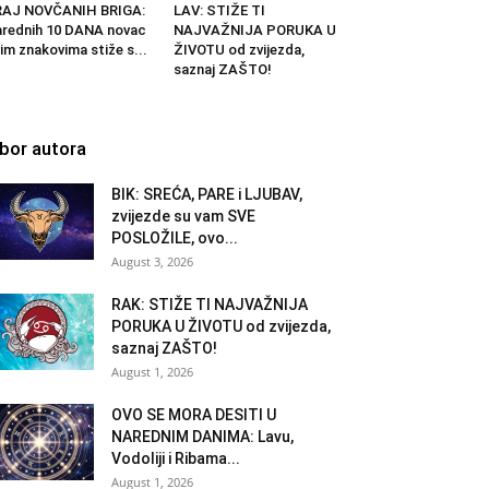
RAJ NOVČANIH BRIGA:
LAV: STIŽE TI
rednih 10 DANA novac
NAJVAŽNIJA PORUKA U
im znakovima stiže s...
ŽIVOTU od zvijezda,
saznaj ZAŠTO!
zbor autora
BIK: SREĆA, PARE i LJUBAV,
zvijezde su vam SVE
POSLOŽILE, ovo...
August 3, 2026
RAK: STIŽE TI NAJVAŽNIJA
PORUKA U ŽIVOTU od zvijezda,
saznaj ZAŠTO!
August 1, 2026
OVO SE MORA DESITI U
NAREDNIM DANIMA: Lavu,
Vodoliji i Ribama...
August 1, 2026