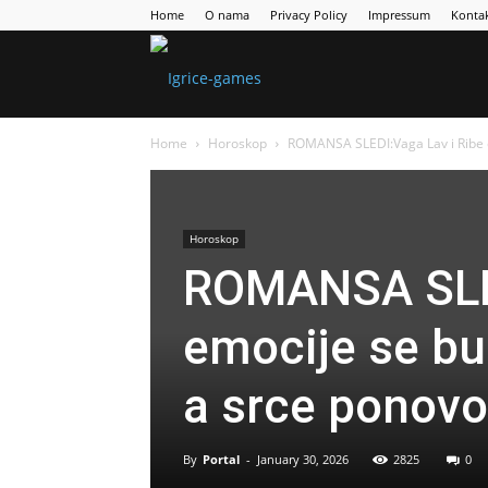
Home
O nama
Privacy Policy
Impressum
Konta
Games
Home
Horoskop
ROMANSA SLEDI:Vaga Lav i Ribe e
Portal
Horoskop
ROMANSA SLED
emocije se bu
a srce ponovo
By
Portal
-
January 30, 2026
2825
0