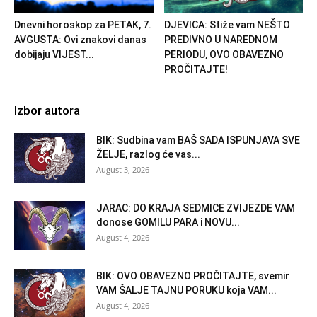
Dnevni horoskop za PETAK, 7.
DJEVICA: Stiže vam NEŠTO
AVGUSTA: Ovi znakovi danas
PREDIVNO U NAREDNOM
dobijaju VIJEST...
PERIODU, OVO OBAVEZNO
PROČITAJTE!
Izbor autora
BIK: Sudbina vam BAŠ SADA ISPUNJAVA SVE
ŽELJE, razlog će vas...
August 3, 2026
JARAC: DO KRAJA SEDMICE ZVIJEZDE VAM
donose GOMILU PARA i NOVU...
August 4, 2026
BIK: OVO OBAVEZNO PROČITAJTE, svemir
VAM ŠALJE TAJNU PORUKU koja VAM...
August 4, 2026