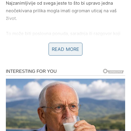
Najzanimljivije od svega jeste to što bi upravo jedna
neočekivana prilika mogla imati ogroman uticaj na vaš
život.
To može biti poslovna ponuda, saradnja ili razgovor koji
će vam otvoriti vrata mnogo boljeg života. Mnoge Vodolije
će ostati iznenađene koliko brzo bi se stvari mogle
READ MORE
promijeniti nabolje.
Zvijezde vam savjetuju da tokom narednog perioda ne
ignorišete nove mogućnosti i da ne dozvolite strahu da
vas zaustavi.