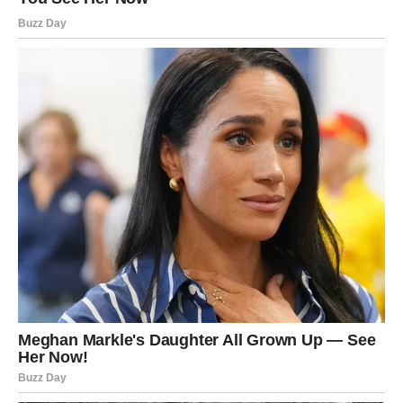
može zaustaviti.
Zvijezde vam donose novu energiju, motivaciju i osjećaj
da ulazite u mnogo ljepšu životnu fazu.
Sreća vam dolazi onda kada ste
skoro izgubile nadu
Mnoge Vodolije će tokom narednog perioda ostati
iznenađene koliko brzo bi se stvari mogle promijeniti
nabolje. Ono što vam dolazi moglo bi vam vratiti vjeru u
sreću i pokazati da ništa kroz šta ste prolazile nije bilo
uzalud.
Sudbina vam sada vraća osmijeh, mir i prilike koje ste
dugo čekale.