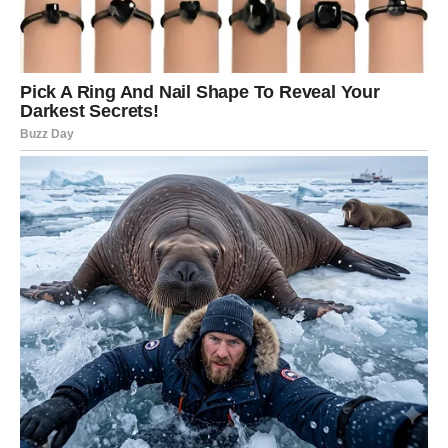
osjećanja kakva dugo niste osjetile. Vodolije koje su u
vezi konačno će osjetiti više pažnje, razumijevanja i
podrške od partnera.
Problemi koji su vas ranije opterećivali polako ostaju iza
vas.
Sudbina vam šalje osobu koja će
vam pomoći
Veoma je moguće da će tokom narednog perioda jedna
osoba igrati veliku ulogu u vašem životu. To može biti
prijatelj, kolega ili neko koga ste skoro upoznale.
Ova osoba mogla bi vam pomoći važnim savjetom,
informacijom ili poslovnom prilikom zahvaljujući kojoj
ćete mnogo lakše ostvariti ono što želite.