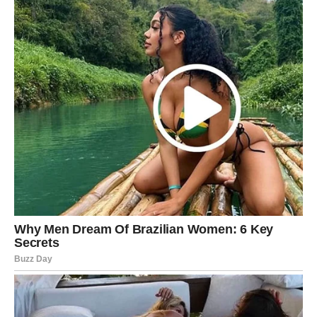
Ovo je početak mnogo bogatijeg i
srećnijeg života
Zvijezde vam poručuju da ne sumnjate u sebe i da ne
dozvolite prošlosti da vas zaustavi. Pred vama su dani
puni važnih odluka, velikih prilika i trenutaka koji bi mogli
potpuno promijeniti vaš život.
Naredni period za vas neće biti običan. Ovo je vrijeme
tokom kojeg biste mogle ostvariti ono o čemu ste dugo
maštale i konačno osjetiti koliko život može biti lijep kada
sreća odluči stati na vašu stranu.