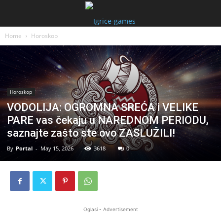
Home
Horoskop
Horoskop
VODOLIJA: OGROMNA SREĆA i VELIKE
PARE vas čekaju u NAREDNOM PERIODU,
saznajte zašto ste ovo ZASLUŽILI!
By
Portal
-
May 15, 2026
3618
0
Oglasi - Advertisement