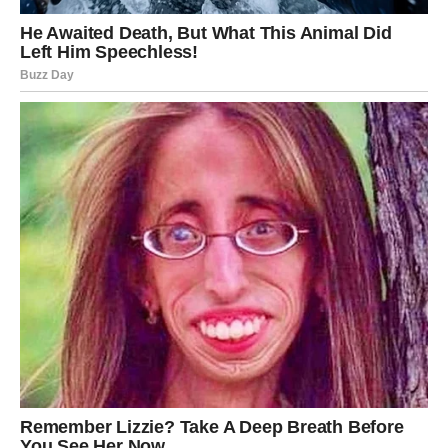
Zvijezde vam poručuju da ne ignorišete razgovore i nova
poznanstva jer upravo preko jedne neočekivane situacije
može doći velika sreća.
Počinjete vjerovati sebi više nego
ikada prije
Najveća promjena koja vam dolazi nije samo u novcu ili
ljubavi, već i u vama samima. Tokom narednog perioda
počećete mnogo više vjerovati sebi i svojim
sposobnostima.
Strahovi, nesigurnosti i razočaranja koja su vas pratila
polako ostaju iza vas. Konačno ćete osjetiti da imate
snagu da ostvarite ono što želite i da vas ništa više ne