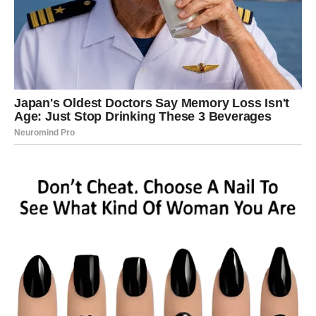
Ljubav vam donosi emocije kakve
dugo niste osjetile
Pored finansijskog uspjeha, naredni period donosi vam i
mnogo ljepšu energiju kada su emocije u pitanju.
Ako ste dugo bile usamljene ili razočarane, sada dolazi
period tokom kojeg biste mogle upoznati osobu koja će
potpuno promijeniti vaš pogled na ljubav.
Jedan susret ili neočekivana poruka mogli bi probuditi