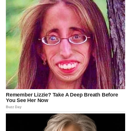
Ovo je početak mnogo bogatijeg i
srećnijeg života
Zvijezde vam poručuju da ne sumnjate u sebe i da ne
dozvolite prošlosti da vas zaustavi. Pred vama su dani
puni važnih odluka, velikih prilika i trenutaka koji bi mogli
potpuno promijeniti vaš život.
Naredni period za vas neće biti običan. Ovo je vrijeme
tokom kojeg biste mogle ostvariti ono o čemu ste dugo
maštale i konačno osjetiti koliko život može biti lijep kada
sreća odluči stati na vašu stranu.