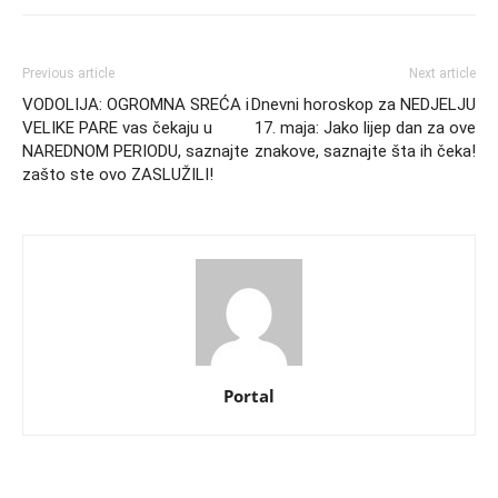
Previous article
Next article
VODOLIJA: OGROMNA SREĆA i
Dnevni horoskop za NEDJELJU
VELIKE PARE vas čekaju u
17. maja: Jako lijep dan za ove
NAREDNOM PERIODU, saznajte
znakove, saznajte šta ih čeka!
zašto ste ovo ZASLUŽILI!
Portal