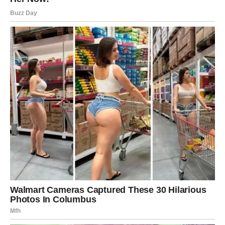
Zvijezde vam donose novu energiju, motivaciju i osjećaj
da ulazite u mnogo ljepšu životnu fazu.
Sreća vam dolazi onda kada ste
skoro izgubile nadu
Mnoge Ribe će tokom narednog perioda ostati
iznenađene koliko brzo bi se stvari mogle promijeniti
nabolje. Ono što vam dolazi moglo bi vam vratiti vjeru u
sreću i pokazati da ništa kroz šta ste prolazile nije bilo
uzalud.
Sudbina vam sada vraća osmijeh, mir i prilike koje ste
dugo čekale.