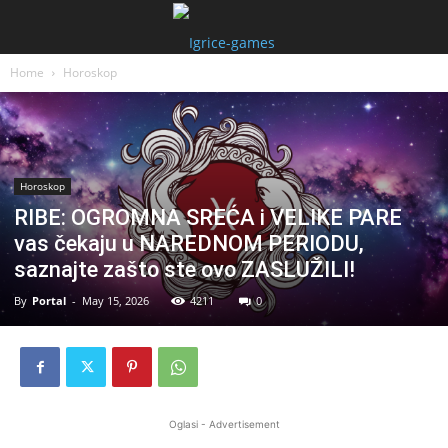
Home
Horoskop
Horoskop
RIBE: OGROMNA SREĆA i VELIKE PARE
vas čekaju u NAREDNOM PERIODU,
saznajte zašto ste ovo ZASLUŽILI!
By
Portal
-
May 15, 2026
4211
0
Oglasi - Advertisement