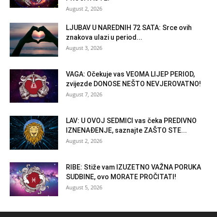
August 2, 2026
LJUBAV U NAREDNIH 72 SATA: Srce ovih
znakova ulazi u period...
August 3, 2026
VAGA: Očekuje vas VEOMA LIJEP PERIOD,
zvijezde DONOSE NEŠTO NEVJEROVATNO!
August 7, 2026
LAV: U OVOJ SEDMICI vas čeka PREDIVNO
IZNENAĐENJE, saznajte ZAŠTO STE...
August 2, 2026
RIBE: Stiže vam IZUZETNO VAŽNA PORUKA
SUDBINE, ovo MORATE PROČITATI!
August 5, 2026