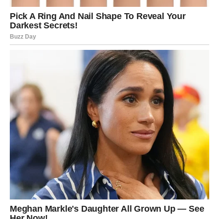
Zvijezde vam poručuju da ne ignorišete razgovore i nova
poznanstva jer upravo preko jedne neočekivane situacije
može doći velika sreća.
Počinjete vjerovati sebi više nego
ikada prije
Najveća promjena koja vam dolazi nije samo u novcu ili
ljubavi, već i u vama samima. Tokom narednog perioda
počećete mnogo više vjerovati sebi i svojim
sposobnostima.
Strahovi, nesigurnosti i razočaranja koja su vas pratila
polako ostaju iza vas. Konačno ćete osjetiti da imate
snagu da ostvarite ono što želite i da vas ništa više ne
može zaustaviti.