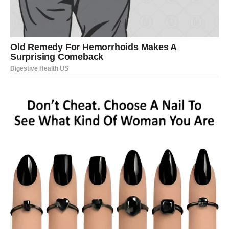
konačno će osjetiti više pažnje, razumijevanja i podrške
od partnera.
Problemi koji su vas ranije opterećivali polako ostaju iza
vas.
Sudbina vam šalje osobu koja će
vam pomoći
Veoma je moguće da će tokom narednog perioda jedna
osoba igrati veliku ulogu u vašem životu. To može biti
prijatelj, kolega ili neko koga ste skoro upoznale.
Ova osoba mogla bi vam pomoći važnim savjetom,
informacijom ili poslovnom prilikom zahvaljujući kojoj
ćete mnogo lakše ostvariti ono što želite.