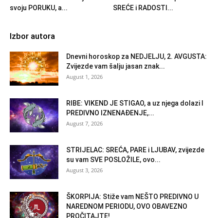
svoju PORUKU, a...
SREĆE i RADOSTI...
Izbor autora
Dnevni horoskop za NEDJELJU, 2. AVGUSTA:
Zvijezde vam šalju jasan znak...
August 1, 2026
RIBE: VIKEND JE STIGAO, a uz njega dolazi I
PREDIVNO IZNENAĐENJE,...
August 7, 2026
STRIJELAC: SREĆA, PARE i LJUBAV, zvijezde
su vam SVE POSLOŽILE, ovo...
August 3, 2026
ŠKORPIJA: Stiže vam NEŠTO PREDIVNO U
NAREDNOM PERIODU, OVO OBAVEZNO
PROČITAJTE!