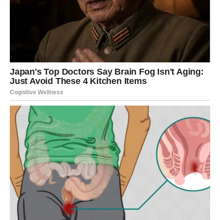
Ljubav vam donosi emocije kakve
dugo niste osjetile
Pored finansijskog uspjeha, naredni period donosi vam i
mnogo ljepšu energiju kada su emocije u pitanju.
Ako ste dugo bile usamljene ili razočarane, sada dolazi
period tokom kojeg biste mogle upoznati osobu koja će
potpuno promijeniti vaš pogled na ljubav.
Jedan susret ili neočekivana poruka mogli bi probuditi
osjećanja kakva dugo niste osjetile. Ribe koje su u vezi