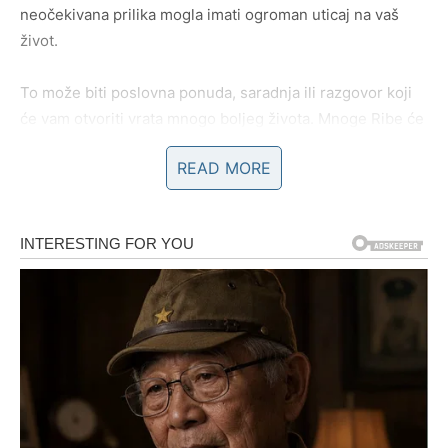
neočekivana prilika mogla imati ogroman uticaj na vaš
život.
To može biti poslovna ponuda, saradnja ili razgovor koji
će vam otvoriti vrata mnogo boljeg života. Mnoge Ribe će
ostati iznenađene koliko brzo bi se stvari mogle
READ MORE
promijeniti nabolje.
Zvijezde vam savjetuju da tokom narednog perioda ne
ignorišete nove mogućnosti i da ne dozvolite strahu da
vas zaustavi.