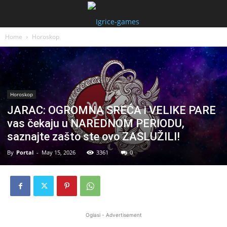
Home
Horoskop
Horoskop
JARAC: OGROMNA SREĆA i VELIKE PARE
vas čekaju u NAREDNOM PERIODU,
saznajte zašto ste ovo ZASLUŽILI!
By
Portal
-
May 15, 2026
3361
0
Oglasi - Advertisement