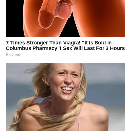
Ako ste dugo bili usamljeni ili razočarani, sada dolazi
period tokom kojeg biste mogli upoznati osobu koja će
potpuno promijeniti vaš pogled na ljubav.
Jedan susret ili neočekivana poruka mogli bi probuditi
osjećanja kakva dugo niste imali. Jarčevi koji su u vezi
konačno će osjetiti više pažnje, razumijevanja i podrške
od partnera.
Problemi koji su vas ranije opterećivali polako ostaju iza
vas.
Sudbina vam šalje osobu koja će
vam pomoći
Veoma je moguće da će tokom narednog perioda jedna