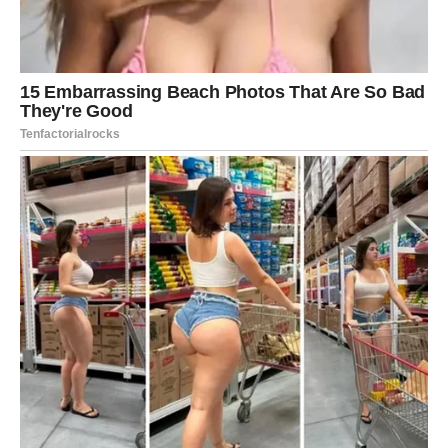
osoba igrati veliku ulogu u vašem životu. To može biti
prijatelj, kolega ili neko koga ste skoro upoznali.
Ova osoba mogla bi vam pomoći važnim savjetom,
informacijom ili poslovnom prilikom zahvaljujući kojoj
ćete mnogo lakše ostvariti ono što želite.
Zvijezde vam poručuju da ne ignorišete razgovore i nova
poznanstva jer upravo preko jedne neočekivane situacije
može doći velika sreća.
Počinjete vjerovati sebi više nego
ikada prije
Najveća promjena koja vam dolazi nije samo u novcu ili
ljubavi, već i u vama samima. Tokom narednog perioda