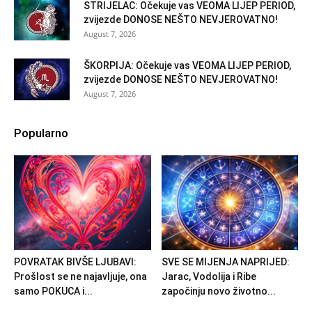
STRIJELAC: Očekuje vas VEOMA LIJEP PERIOD,
zvijezde DONOSE NEŠTO NEVJEROVATNO!
August 7, 2026
ŠKORPIJA: Očekuje vas VEOMA LIJEP PERIOD,
zvijezde DONOSE NEŠTO NEVJEROVATNO!
August 7, 2026
Popularno
POVRATAK BIVŠE LJUBAVI:
SVE SE MIJENJA NAPRIJED:
Prošlost se ne najavljuje, ona
Jarac, Vodolija i Ribe
samo POKUCA i...
započinju novo životno...