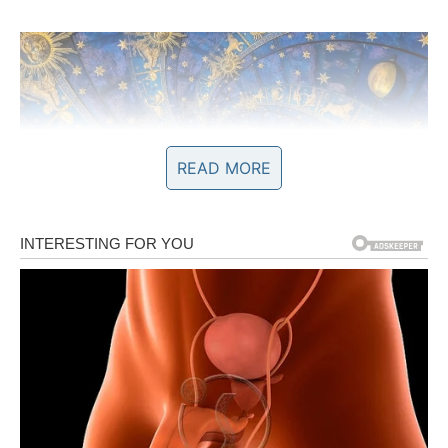
READ MORE
Ljubav vam donosi mir i osjećaj
sigurnosti
Pored finansijskog uspjeha, naredni period donosi vam i
mnogo ljepšu energiju kada su emocije u pitanju.