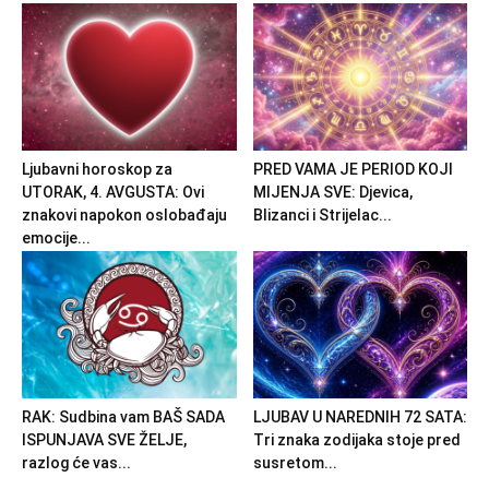
Ljubavni horoskop za
PRED VAMA JE PERIOD KOJI
UTORAK, 4. AVGUSTA: Ovi
MIJENJA SVE: Djevica,
znakovi napokon oslobađaju
Blizanci i Strijelac...
emocije...
RAK: Sudbina vam BAŠ SADA
LJUBAV U NAREDNIH 72 SATA:
ISPUNJAVA SVE ŽELJE,
Tri znaka zodijaka stoje pred
razlog će vas...
susretom...