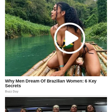
maštali i konačno osjetiti koliko život može biti lijep kada
sreća odluči stati na vašu stranu.