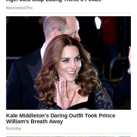
sreću i pokazati da ništa kroz šta ste prolazili nije bilo
uzalud.
Sudbina vam sada vraća osmijeh, mir i prilike koje ste
dugo čekali.
Ovo je početak mnogo bogatijeg i
srećnijeg života
Zvijezde vam poručuju da ne sumnjate u sebe i da ne
dozvolite prošlosti da vas zaustavi. Pred vama su dani
puni važnih odluka, velikih prilika i trenutaka koji bi mogli
potpuno promijeniti vaš život.
Naredni period za vas neće biti običan. Ovo je vrijeme
tokom kojeg biste mogli ostvariti ono o čemu ste dugo