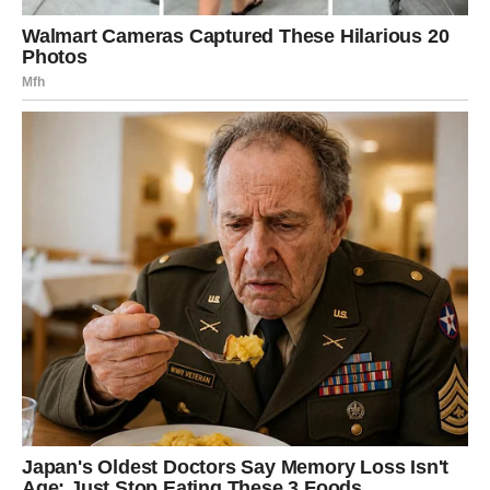
počećete mnogo više vjerovati sebi i svojim
sposobnostima.
Strahovi, nesigurnosti i razočaranja koja su vas pratila
polako ostaju iza vas. Konačno ćete osjetiti da imate
snagu da ostvarite ono što želite i da vas ništa više ne
može zaustaviti.
Zvijezde vam donose novu energiju, motivaciju i osjećaj
da ulazite u mnogo ljepšu životnu fazu.
Sreća vam dolazi onda kada ste
skoro izgubili nadu
Mnogi Jarčevi će tokom narednog perioda ostati
iznenađeni koliko brzo bi se stvari mogle promijeniti
nabolje. Ono što vam dolazi moglo bi vam vratiti vjeru u