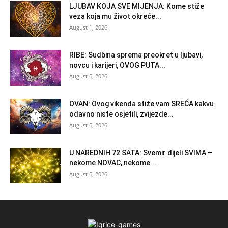
LJUBAV KOJA SVE MIJENJA: Kome stiže
veza koja mu život okreće...
August 1, 2026
RIBE: Sudbina sprema preokret u ljubavi,
novcu i karijeri, OVOG PUTA...
August 6, 2026
OVAN: Ovog vikenda stiže vam SREĆA kakvu
odavno niste osjetili, zvijezde...
August 6, 2026
U NAREDNIH 72 SATA: Svemir dijeli SVIMA –
nekome NOVAC, nekome...
August 6, 2026