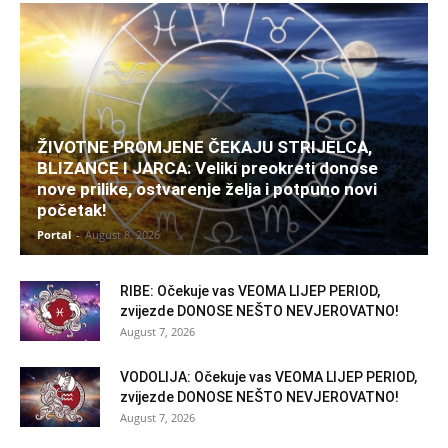
ŽIVOTNE PROMJENE ČEKAJU STRIJELCA,
BLIZANCE I JARCA: Veliki preokreti donose
nove prilike, ostvarenje želja i potpuno novi
početak!
Portal
-
August 8, 2026
RIBE: Očekuje vas VEOMA LIJEP PERIOD,
zvijezde DONOSE NEŠTO NEVJEROVATNO!
August 7, 2026
VODOLIJA: Očekuje vas VEOMA LIJEP PERIOD,
zvijezde DONOSE NEŠTO NEVJEROVATNO!
August 7, 2026