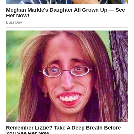
ali veoma brzo postaje nešto mnogo ozbiljnije.
Privući će vas nečija energija, iskrenost i osjećaj slobode
koji vam pruža.
Ako ste zauzeti, odnos sa partnerom postaje snažniji
nego ranije.
Biće više zajedničkih planova, više podrške i mnogo
razloga da vjerujete u zajedničku budućnost.
DOLAZI VIJEST KOJA MIJENJA
RASPOLOŽENJE
Nešto što dugo čekate moglo bi konačno dobiti pozitivan
odgovor.