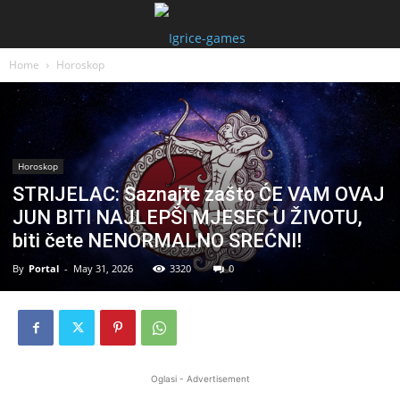
Home
Horoskop
Horoskop
STRIJELAC: Saznajte zašto ĆE VAM OVAJ
JUN BITI NAJLEPŠI MJESEC U ŽIVOTU,
biti čete NENORMALNO SREĆNI!
By
Portal
-
May 31, 2026
3320
0
Oglasi - Advertisement