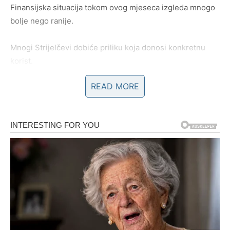
Finansijska situacija tokom ovog mjeseca izgleda mnogo
bolje nego ranije.
Mnogi Strijelčevi dobiće priliku koja donosi konkretnu
korist.
READ MORE
Neki će ostvariti zaradu koju nisu planirali.
Neki će dobiti poslovnu ponudu koja mijenja njihove
planove.
Neki će jednostavno osjetiti da konačno imaju više
slobode nego prije.
Ovo je mjesec tokom kojeg ćete mnogo lakše ostvarivati
ono što želite.