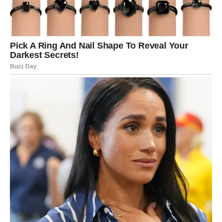
Možda vas inspirisati.
Možda vam pomoći da donesete odluku koju dugo
odgađate.
Kako god bilo, susret sa tom osobom neće biti slučajan.
I mogao bi obilježiti ostatak godine.
LJUBAV DONOSI TRENUTKE
KOJI OSTAJU U SRCU
Ako ste slobodni, pred vama je period pun uzbuđenja.
Zvijezde pokazuju poznanstvo koje se događa spontano,