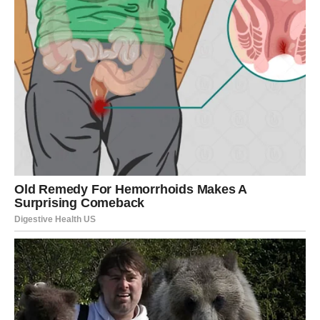
Više novca.
Više ljubavi.
Više slobode.
I osjećaj da se život konačno kreće tempom koji vam
odgovara.
Strijelčevi, pred vama su sedmice tokom kojih ćete imati
mnogo razloga da slavite male i velike pobjede.
A kada se jun bude približavao kraju, mogli biste shvatiti
da je upravo ovaj mjesec bio početak jednog od
najsretnijih i najuzbudljivijih poglavlja vašeg života.