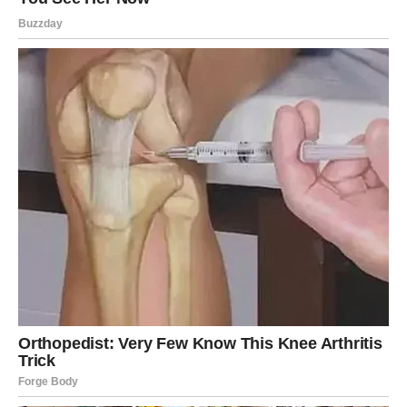
Možda poziv.
Možda potvrda.
Možda prilika.
Kada to stigne, osjetićete kako vam se vraća ogromna
količina energije i motivacije.
I tada ćete znati da je najbolji dio godine tek počeo.
VRAĆA VAM SE ONA STARA
RADOST ŽIVOTA
Strijelčevi su poznati po svom optimizmu, ali čak ste i vi
imali periode kada vam nije bilo do smijeha.