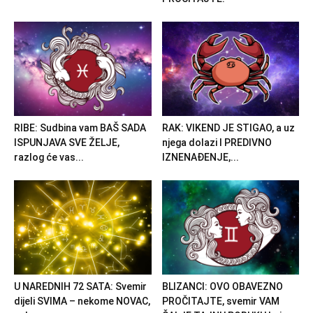
RIBE: Sudbina vam BAŠ SADA
RAK: VIKEND JE STIGAO, a uz
ISPUNJAVA SVE ŽELJE,
njega dolazi I PREDIVNO
razlog će vas...
IZNENAĐENJE,...
U NAREDNIH 72 SATA: Svemir
BLIZANCI: OVO OBAVEZNO
dijeli SVIMA – nekome NOVAC,
PROČITAJTE, svemir VAM