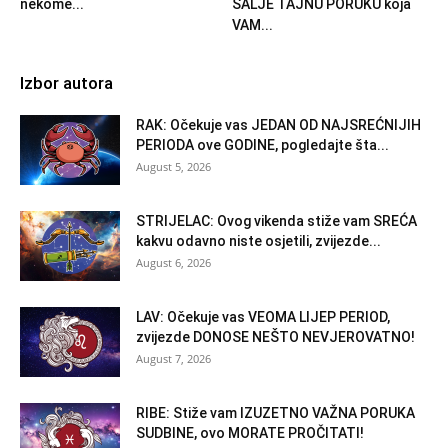
nekome...
ŠALJE TAJNU PORUKU koja
VAM...
Izbor autora
RAK: Očekuje vas JEDAN OD NAJSREĆNIJIH
PERIODA ove GODINE, pogledajte šta...
August 5, 2026
STRIJELAC: Ovog vikenda stiže vam SREĆA
kakvu odavno niste osjetili, zvijezde...
August 6, 2026
LAV: Očekuje vas VEOMA LIJEP PERIOD,
zvijezde DONOSE NEŠTO NEVJEROVATNO!
August 7, 2026
RIBE: Stiže vam IZUZETNO VAŽNA PORUKA
SUDBINE, ovo MORATE PROČITATI!