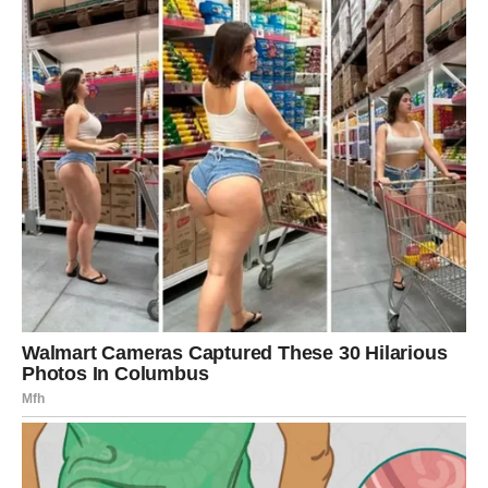
Jun donosi kraj takvim danima.
Ponovo ćete osjećati uzbuđenje zbog budućnosti.
Ponovo ćete imati želju da planirate, sanjate i osvajate
nove ciljeve.
ZAŠTO ĆE OVAJ JUN BITI
NAJLJEPŠI MJESEC?
Zato što vam donosi sve ono što vam je nedostajalo.
Lijepe vijesti.
Nove prilike.