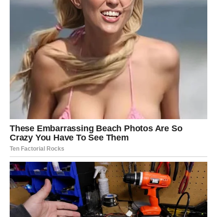
Škorpije, pred vama su sedmice tokom kojih ćete mnogo
češće osjećati uzbuđenje, radost i zadovoljstvo nego
brigu.
A kada se jun završi, mogli biste shvatiti da je upravo ovaj
mjesec bio početak jednog od najsretnijih perioda u
vašem životu.