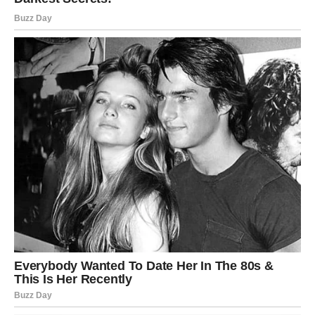
I tada ćete moći mnogo slobodnije gledati prema
budućnosti.
VRAĆA VAM SE VJERA U SREĆU
Bilo je trenutaka kada ste se pitale da li će se stvari ikada
promijeniti.
Da li će trud biti nagrađen.
Da li će doći vaši dani.
Jun vam donosi odgovor na sva ta pitanja.
I taj odgovor glasi – da.
Vrijeme sreće je stiglo.