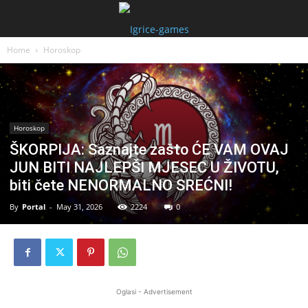
Home
Horoskop
Horoskop
ŠKORPIJA: Saznajte zašto ĆE VAM OVAJ
JUN BITI NAJLEPŠI MJESEC U ŽIVOTU,
biti čete NENORMALNO SREĆNI!
By
Portal
-
May 31, 2026
2224
0
Oglasi - Advertisement