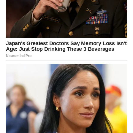
JEDAN SUSRET MIJENJA SVE
Tokom juna posebnu ulogu ima osoba koja ulazi u vaš
život sa razlogom.
Možda ćete je upoznati sasvim slučajno.
Možda ćete obnoviti kontakt koji je bio prekinut.
Ali ono što ta osoba donosi moglo bi pokrenuti lavinu
lijepih događaja.
Ponekad jedna osoba promijeni cijeli tok sudbine.