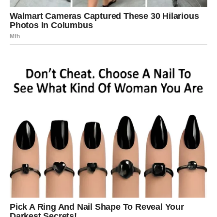
DOLAZI VIJEST KOJA VAM
VRAĆA MIR
Nešto što dugo čekate moglo bi konačno dobiti pozitivan
rasplet.
Možda odgovor.
Možda potvrda.
Možda rješenje problema.
Kada se to dogodi, osjetićete kako nestaje veliki teret koji
ste nosile na svojim leđima.