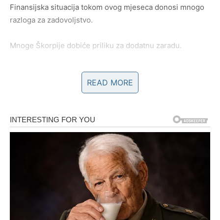
Finansijska situacija tokom ovog mjeseca donosi mnogo
razloga za zadovoljstvo.
Mnoge Škorpije dobiće priliku za dodatnu zaradu.
Neke će dobiti poslovnu ponudu koju nisu očekivale.
READ MORE
Neke će riješiti pitanje koje ih dugo opterećuje.
Posebno zanimljiv period dolazi sredinom mjeseca kada
se otvaraju vrata jedne veoma važne mogućnosti.