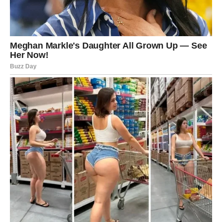
LJUBAV DONOSI EMOCIJE
KAKVE STE PRIŽELJKIVALE
Ako ste slobodne, jun donosi poznanstvo koje će vam
vrlo brzo privući pažnju.
Neće vas osvojiti praznim riječima.
Privući će vas osjećaj sigurnosti, iskrenosti i poštovanja.
Ako ste zauzete, odnos sa partnerom ulazi u jednu od
najljepših faza ove godine.
Biće više bliskosti, više razumijevanja i mnogo
zajedničkih trenutaka koje ćete dugo pamtiti.