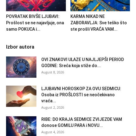
POVRATAK BIVŠE LJUBAVI:
KARMA NIKAD NE
Prošlost se ne najavljuje, ona
ZABORAVLJA: Sve teško što
samo POKUCA i...
ste prošli VRAĆA VAM...
Izbor autora
OVI ZNAKOVI ULAZE U NAJLJEPŠI PERIOD
GODINE: Sreća koja stiže do...
August 8, 2026
LJUBAVNI HOROSKOP ZA OVU SEDMICU:
Osoba iz PROŠLOSTI se neočekivano
vraća...
August 2, 2026
RIBE: DO KRAJA SEDMICE ZVIJEZDE VAM
donose GOMILU PARA i NOVU...
August 4, 2026