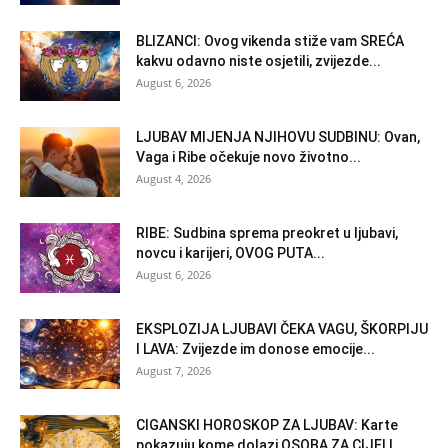
BLIZANCI: Ovog vikenda stiže vam SREĆA
kakvu odavno niste osjetili, zvijezde...
August 6, 2026
LJUBAV MIJENJA NJIHOVU SUDBINU: Ovan,
Vaga i Ribe očekuje novo životno...
August 4, 2026
RIBE: Sudbina sprema preokret u ljubavi,
novcu i karijeri, OVOG PUTA...
August 6, 2026
EKSPLOZIJA LJUBAVI ČEKA VAGU, ŠKORPIJU
I LAVA: Zvijezde im donose emocije...
August 7, 2026
CIGANSKI HOROSKOP ZA LJUBAV: Karte
pokazuju kome dolazi OSOBA ZA CIJELI...