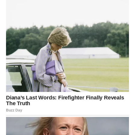
ZAŠTO ĆE OVAJ JUN BITI
NAJLJEPŠI MJESEC?
Zato što vam donosi ono što vam je dugo nedostajalo.
Lijepe vijesti.
Finansijsko olakšanje.
Nove prilike.
Snažne emocije.
I osjećaj da se konačno nalazite na mjestu na kojem želite
biti.