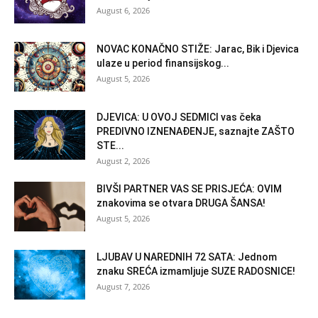
August 6, 2026
NOVAC KONAČNO STIŽE: Jarac, Bik i Djevica
ulaze u period finansijskog...
August 5, 2026
DJEVICA: U OVOJ SEDMICI vas čeka
PREDIVNO IZNENAĐENJE, saznajte ZAŠTO
STE...
August 2, 2026
BIVŠI PARTNER VAS SE PRISJEĆA: OVIM
znakovima se otvara DRUGA ŠANSA!
August 5, 2026
LJUBAV U NAREDNIH 72 SATA: Jednom
znaku SREĆA izmamljuje SUZE RADOSNICE!
August 7, 2026