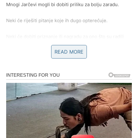
Mnogi Jarčevi mogli bi dobiti priliku za bolju zaradu.
Neki će riješiti pitanje koje ih dugo opterećuje.
Neki će dobiti priznanje ili nagradu za ono što su radili
prethodnih mjeseci.
READ MORE
Najvažnije je da ćete osjetiti mnogo veću stabilnost i
sigurnost.
A upravo to vam je bilo potrebno.