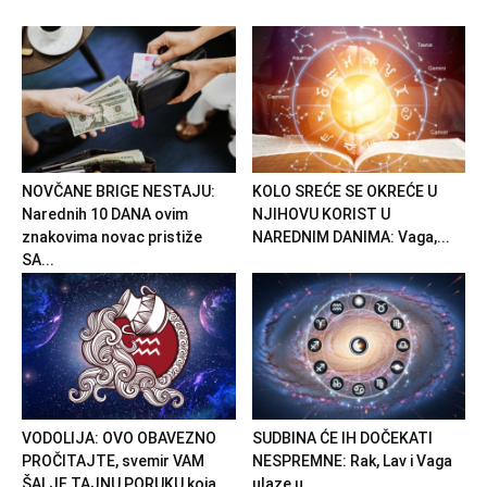
NOVČANE BRIGE NESTAJU:
KOLO SREĆE SE OKREĆE U
Narednih 10 DANA ovim
NJIHOVU KORIST U
znakovima novac pristiže
NAREDNIM DANIMA: Vaga,...
SA...
VODOLIJA: OVO OBAVEZNO
SUDBINA ĆE IH DOČEKATI
PROČITAJTE, svemir VAM
NESPREMNE: Rak, Lav i Vaga
ŠALJE TAJNU PORUKU koja
ulaze u...