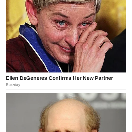
Nove mogućnosti.
Više ljubavi.
Više razloga za zadovoljstvo.
I osjećaj da se trud konačno isplatio.
Jarčevi, pred vama su sedmice tokom kojih ćete mnogo
češće osjećati sreću nego sumnju, mnogo češće mir
nego stres.
A kada se jun završi, mogli biste shvatiti da je upravo ovaj
mjesec označio početak perioda u kojem vam život
donosi mnogo više lijepih stvari nego što ste ikada
očekivali.