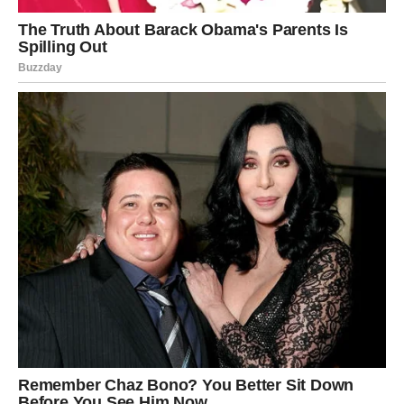
topliji.
Biće više razumijevanja, više zajedničkih planova i mnogo
više osjećaja da zajedno možete ostvariti sve što
poželite.
DOLAZI VIJEST KOJA VAM
SKIDA TERET SA LEĐA
Nešto što vas je dugo držalo u neizvjesnosti konačno
dobija rasplet.
Možda poslovna odluka.
Možda finansijsko pitanje.
Možda privatna situacija.