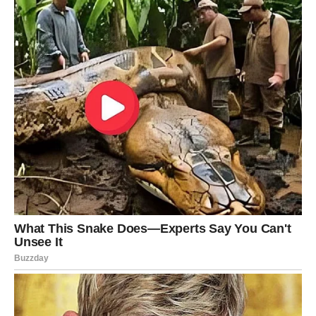
Koliko ste naučili.
Koliko ste izgradili.
I koliko razloga imate da budete ponosni na sebe.
ZAŠTO ĆE OVAJ JUN BITI
NAJLJEPŠI MJESEC?
Zato što vam donosi ono što ste dugo čekali.
Priznanje.
Sigurnost.
Lijepe vijesti.