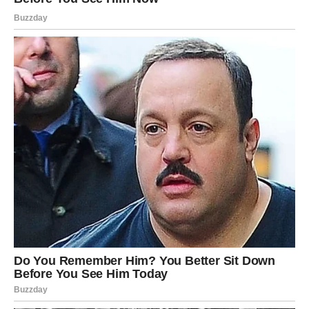
Kada odgovor stigne, osjetićete veliko olakšanje.
I tada ćete shvatiti koliko ste energije trošili na brige koje
uskoro ostaju iza vas.
KONAČNO SHVATATE KOLIKO
STE DALEKO STIGLI
Jarčevi često gledaju samo ono što još nisu ostvarili.
Rijetko zastanu da vide koliko su već postigli.
Jun vam donosi trenutke tokom kojih ćete jasno vidjeti
koliko ste napredovali.