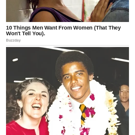
Kako god bilo, taj susret neće biti slučajan.
I mogao bi donijeti mnogo više koristi nego što sada
možete zamisliti.
LJUBAV DONOSI MIR KOJI STE
DUGO TRAŽILI
Ako ste slobodni, jun bi mogao donijeti osobu koja vas
osvaja iskrenošću, ozbiljnošću i osjećajem sigurnosti.
Neće biti potrebe za igrama.
Sve će djelovati prirodno.
Ako ste zauzeti, odnos sa partnerom postaje stabilniji i