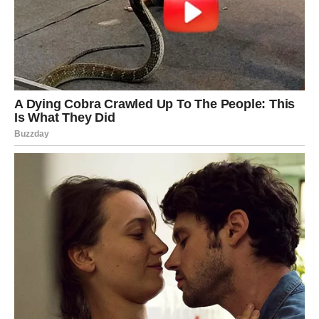
JEDNA OSOBA DONOSI VAM
VELIKU SREĆU
Tokom juna poseban značaj ima osoba koja će imati
važnu ulogu u vašem životu.
Možda će vam ponuditi priliku.
Možda dati savjet.
Možda otvoriti vrata koja sami ne biste mogli otvoriti.