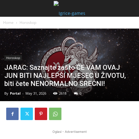
Home
Horoskop
Horoskop
JARAC: Saznajte zašto ĆE VAM OVAJ
JUN BITI NAJLEPŠI MJESEC U ŽIVOTU,
biti čete NENORMALNO SREĆNI!
By
Portal
-
May 31, 2026
2618
0
Oglasi - Advertisement