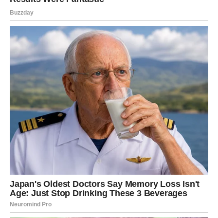
i veću emotivnu stabilnost.
Slobodne Škorpije mogle bi upoznati osobu koja ih
inspiriše da vjeruju u ljepšu budućnost.
Zauzete će osjetiti kako se odnos sa voljenom osobom
popravlja jer nestaje dio stresa koji ih je dugo
opterećivao.
VRIJEME JE DA POČNETE
VJEROVATI U VELIKE STVARI
Najveća greška koju sada možete napraviti jeste da
sumnjate u sebe.
Zvijezde vam ne šalju prilike bez razloga.