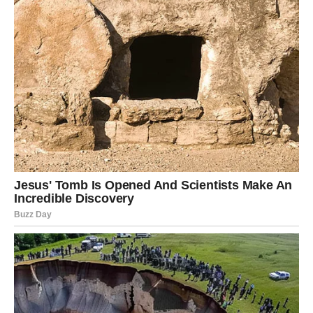
istrajnošću i hrabrošću konačno zaslužile da vam život
vrati više nego što ste ikada očekivale.