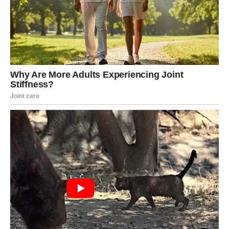
POSAO – DOLAZI VRIJEME DA
ZABLISTATE
Na poslovnom planu pred vama su dani tokom kojih ćete
imati priliku pokazati koliko vrijedite.
Ljudi koji su ranije sumnjali u vas mogli bi promijeniti