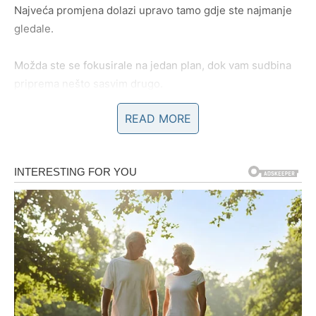
Najveća promjena dolazi upravo tamo gdje ste najmanje
gledale.
Možda ste se fokusirale na jedan plan, dok vam sudbina
priprema nešto sasvim drugo.
READ MORE
Jedan razgovor, jedan susret ili jedna odluka mogli bi
pokrenuti lanac događaja koji će značajno popraviti vašu
finansijsku situaciju.
Zvijezde poručuju da budete otvorene za nove ideje i
prilike.
Nemojte odbijati ono što na prvi pogled djeluje neobično.
Upravo se tamo krije vaša velika šansa.