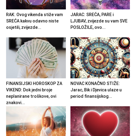
RAK: Ovog vikenda stiže vam
JARAC: SREĆA, PARE i
SREĆA kakvu odavno niste
LJUBAV, zvijezde su vam SVE
osjetili, zvijezde...
POSLOŽILE, ovo...
FINANSIJSKI HOROSKOP ZA
NOVAC KONAČNO STIŽE:
VIKEND: Dok jedni broje
Jarac, Bik i Djevica ulaze u
neplanirane troškove, ovi
period finansijskog...
znakovi...