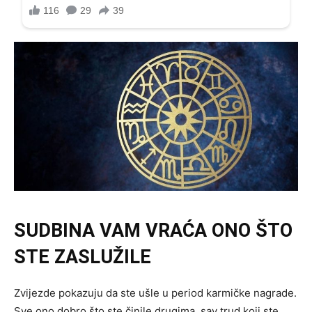
SUDBINA VAM VRAĆA ONO ŠTO
STE ZASLUŽILE
Zvijezde pokazuju da ste ušle u period karmičke nagrade.
Sve ono dobro što ste činile drugima, sav trud koji ste