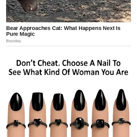
mišljenje.
Vaš trud konačno postaje vidljiv.
Mnoge Škorpije mogle bi dobiti priznanje, napredovanje
ili priliku koja će ih dovesti korak bliže finansijskoj
sigurnosti.
Ako razmišljate o pokretanju vlastitog posla ili novom
projektu, zvijezde pokazuju da je pred vama period u
kojem hrabri potezi mogu donijeti velike rezultate.
JEDNA OSOBA IGRA VAŽNU
ULOGU U VAŠOJ SREĆI
U narednom periodu u vaš život ulazi osoba koja bi mogla