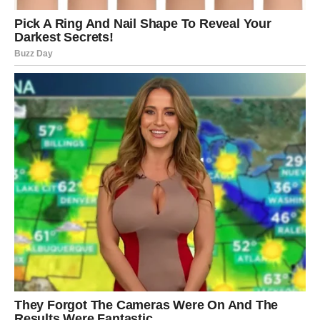
imati veoma značajan uticaj na vašu budućnost.
To može biti poslovni saradnik, prijatelj ili neko koga ćete
upoznati sasvim slučajno.
Nemojte podcjenjivati nove kontakte.
Ponekad upravo jedna osoba otvara vrata uspjeha koja su
godinama bila zatvorena.
LJUBAV I NOVAC KONAČNO IDU
ZAJEDNO
Kada se čovjek osjeća sigurnije finansijski, lakše
pronalazi mir i u drugim dijelovima života.
Zbog toga će mnoge Škorpije u narednom periodu osjetiti