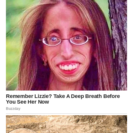
One vam pokazuju da ste spremne za više.
Spremne za uspjeh.
Spremne za obilje.
Spremne za život o kojem ste dugo maštale.
Zato ne dozvolite da vas strah zaustavi kada se pred
vama pojavi prilika koja djeluje prevelika.
Jer upravo ta prilika mogla bi biti početak bogatstva kakvo
niste ni zamišljale.
A zvijezde jasno poručuju – razlog zašto se sve ovo
događa baš vama jeste činjenica da ste svojom snagom,