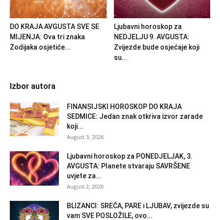
DO KRAJA AVGUSTA SVE SE
Ljubavni horoskop za
MIJENJA: Ova tri znaka
NEDJELJU 9. AVGUSTA:
Zodijaka osjetiće...
Zvijezde bude osjećaje koji
su...
Izbor autora
FINANSIJSKI HOROSKOP DO KRAJA
SEDMICE: Jedan znak otkriva izvor zarade
koji...
August 3, 2026
Ljubavni horoskop za PONEDJELJAK, 3.
AVGUSTA: Planete stvaraju SAVRŠENE
uvjete za...
August 2, 2026
BLIZANCI: SREĆA, PARE i LJUBAV, zvijezde su
vam SVE POSLOŽILE, ovo...