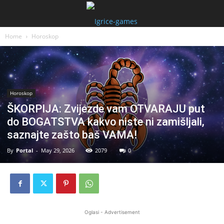
Home
Horoskop
Horoskop
ŠKORPIJA: Zvijezde vam OTVARAJU put
do BOGATSTVA kakvo niste ni zamišljali,
saznajte zašto baš VAMA!
By
Portal
-
May 29, 2026
2079
0
Oglasi - Advertisement