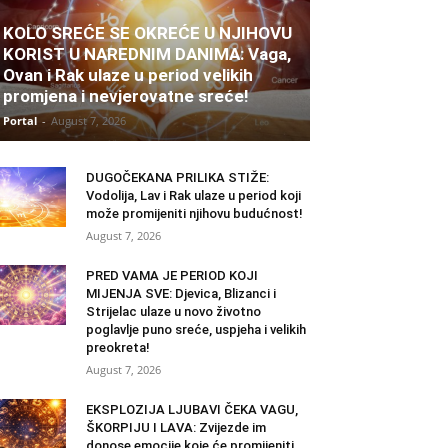
KOLO SREĆE SE OKREĆE U NJIHOVU
KORIST U NAREDNIM DANIMA: Vaga,
Ovan i Rak ulaze u period velikih
promjena i nevjerovatne sreće!
Portal
-
August 7, 2026
DUGOČEKANA PRILIKA STIŽE:
Vodolija, Lav i Rak ulaze u period koji
može promijeniti njihovu budućnost!
August 7, 2026
PRED VAMA JE PERIOD KOJI
MIJENJA SVE: Djevica, Blizanci i
Strijelac ulaze u novo životno
poglavlje puno sreće, uspjeha i velikih
preokreta!
August 7, 2026
EKSPLOZIJA LJUBAVI ČEKA VAGU,
ŠKORPIJU I LAVA: Zvijezde im
donose emocije koje će promijeniti