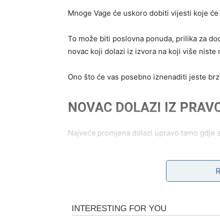
Mnoge Vage će uskoro dobiti vijesti koje će 
To može biti poslovna ponuda, prilika za dod
novac koji dolazi iz izvora na koji više niste 
Ono što će vas posebno iznenaditi jeste brzi
NOVAC DOLAZI IZ PRAVC
Najveća promjena dolazi upravo tamo gdje s
Možda ste se fokusirale na jedan plan, dok
Jedan razgovor, jedan susret ili jedna odluk
popraviti vašu finansijsku situaciju.