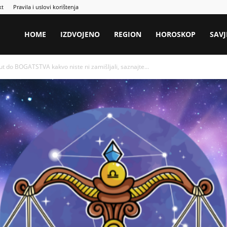
kt
Pravila i uslovi korištenja
HOME
IZDVOJENO
REGION
HOROSKOP
SAVJ
 do BOGATSTVA kakvo niste ni zamišljali, saznajte...