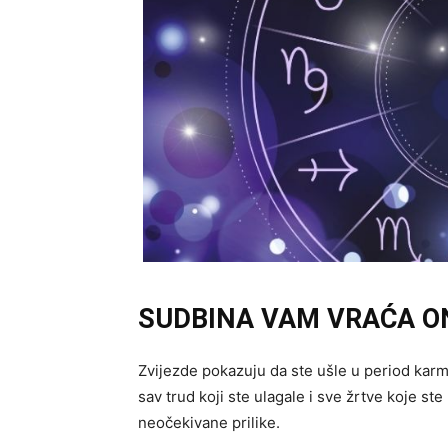
SUDBINA VAM VRAĆA ON
Zvijezde pokazuju da ste ušle u period karm
sav trud koji ste ulagale i sve žrtve koje st
neočekivane prilike.