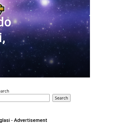
do
,
earch
Search
glasi - Advertisement