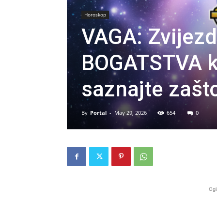
Horoskop
VAGA: Zvijez
BOGATSTVA kak
saznajte zaš
By
Portal
-
May 29, 2026
654
0
Ogl