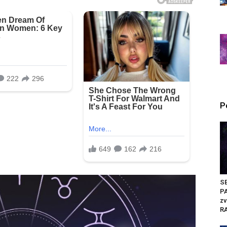
P
S
PA
zv
RA