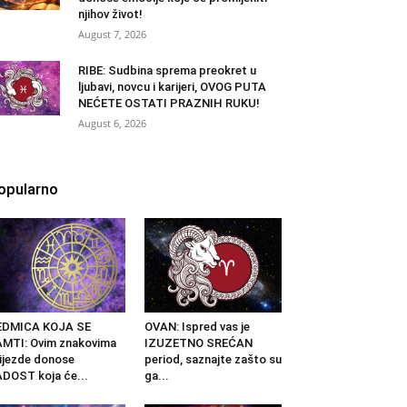
njihov život!
August 7, 2026
RIBE: Sudbina sprema preokret u
ljubavi, novcu i karijeri, OVOG PUTA
NEĆETE OSTATI PRAZNIH RUKU!
August 6, 2026
opularno
EDMICA KOJA SE
OVAN: Ispred vas je
MTI: Ovim znakovima
IZUZETNO SREĆAN
ijezde donose
period, saznajte zašto su
DOST koja će...
ga...