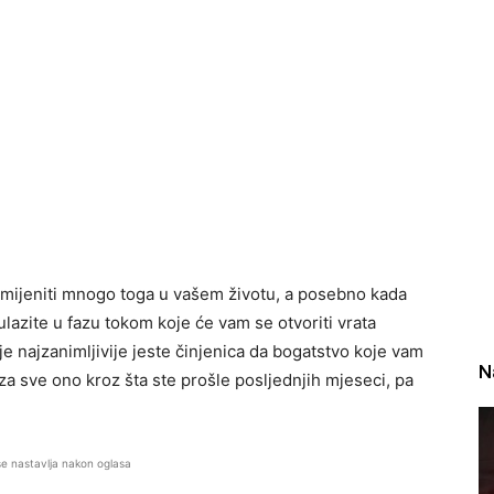
omijeniti mnogo toga u vašem životu, a posebno kada
ulazite u fazu tokom koje će vam se otvoriti vrata
je najzanimljivije jeste činjenica da bogatstvo koje vam
N
 za sve ono kroz šta ste prošle posljednjih mjeseci, pa
se nastavlja nakon oglasa