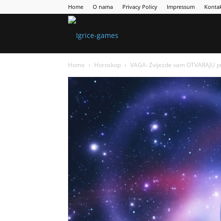
Home
O nama
Privacy Policy
Impressum
Konta
Games
Home
Horoskop
VAGA: Zvijezde vam OTVARAJU put
Portal