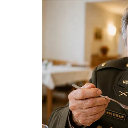
Zvijezde poručuju da budete otvorene za nove
Nemojte odbijati ono što na prvi pogled dje
Upravo se tamo krije vaša velika šansa.