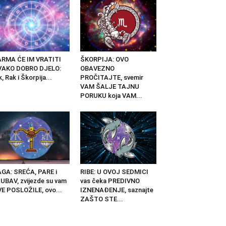
ARMA ĆE IM VRATITI
ŠKORPIJA: OVO
VAKO DOBRO DJELO:
OBAVEZNO
k, Rak i Škorpija...
PROČITAJTE, svemir
VAM ŠALJE TAJNU
PORUKU koja VAM...
GA: SREĆA, PARE i
RIBE: U OVOJ SEDMICI
UBAV, zvijezde su vam
vas čeka PREDIVNO
E POSLOŽILE, ovo...
IZNENAĐENJE, saznajte
ZAŠTO STE...