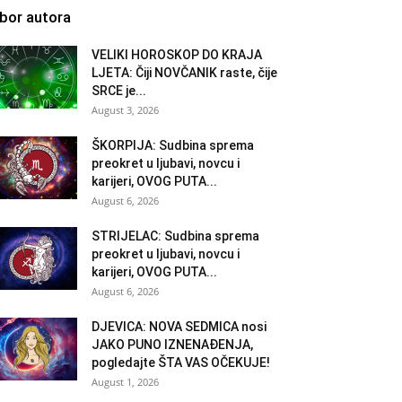
zbor autora
VELIKI HOROSKOP DO KRAJA
LJETA: Čiji NOVČANIK raste, čije
SRCE je...
August 3, 2026
ŠKORPIJA: Sudbina sprema
preokret u ljubavi, novcu i
karijeri, OVOG PUTA...
August 6, 2026
STRIJELAC: Sudbina sprema
preokret u ljubavi, novcu i
karijeri, OVOG PUTA...
August 6, 2026
DJEVICA: NOVA SEDMICA nosi
JAKO PUNO IZNENAĐENJA,
pogledajte ŠTA VAS OČEKUJE!
August 1, 2026