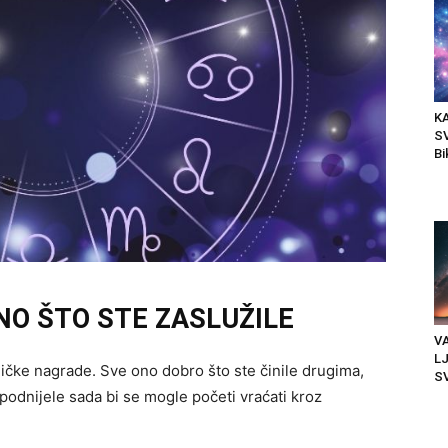
K
S
Bi
O ŠTO STE ZASLUŽILE
VA
LJ
ičke nagrade. Sve ono dobro što ste činile drugima,
SV
e podnijele sada bi se mogle početi vraćati kroz