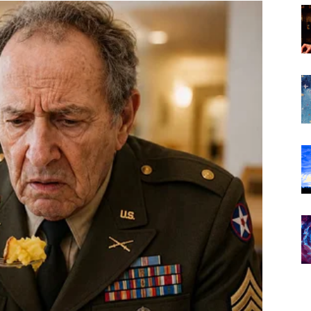
 ideje i prilike.
luje neobično.