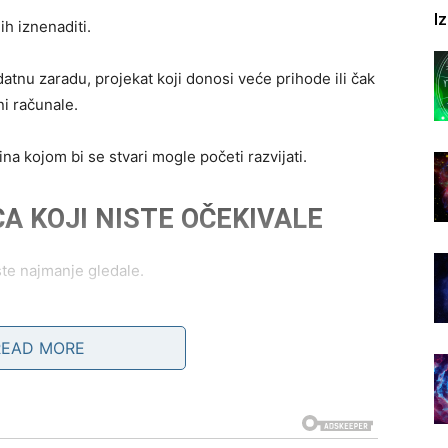
I
ih iznenaditi.
atnu zaradu, projekat koji donosi veće prihode ili čak
ni računale.
na kojom bi se stvari mogle početi razvijati.
A KOJI NISTE OČEKIVALE
te najmanje gledale.
 vam sudbina priprema nešto sasvim drugo.
READ MORE
a mogli bi pokrenuti lanac događaja koji će značajno