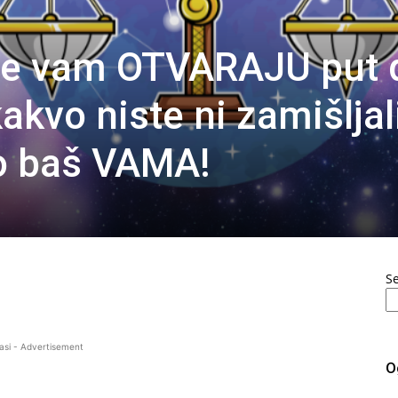
de vam OTVARAJU put 
vo niste ni zamišljali
to baš VAMA!
S
asi - Advertisement
O