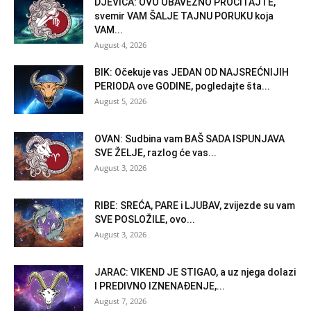
DJEVICA: OVO OBAVEZNO PROČITAJTE,
svemir VAM ŠALJE TAJNU PORUKU koja
VAM...
August 4, 2026
BIK: Očekuje vas JEDAN OD NAJSREĆNIJIH
PERIODA ove GODINE, pogledajte šta...
August 5, 2026
OVAN: Sudbina vam BAŠ SADA ISPUNJAVA
SVE ŽELJE, razlog će vas...
August 3, 2026
RIBE: SREĆA, PARE i LJUBAV, zvijezde su vam
SVE POSLOŽILE, ovo...
August 3, 2026
JARAC: VIKEND JE STIGAO, a uz njega dolazi
I PREDIVNO IZNENAĐENJE,...
August 7, 2026