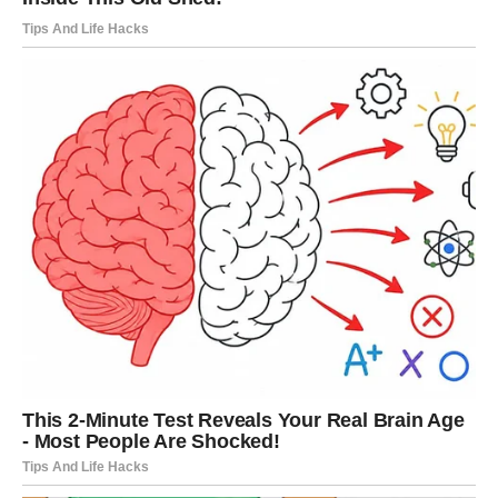
VJEROVATI U VELIKE STVARI
Najveća greška koju sada možete napraviti jeste da
sumnjate u sebe.
Zvijezde vam ne šalju prilike bez razloga.
One vam pokazuju da ste spremni za više.
Spremni za uspjeh.
Spremni za obilje.
Spremni za život o kojem ste dugo maštali.
Zato ne dozvolite da vas strah zaustavi kada se pred
vama pojavi prilika koja djeluje prevelika.