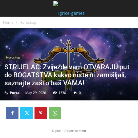
Home
Horoskop
Horoskop
STRIJELAC: Zvijezde vam OTVARAJU put
do BOGATSTVA kakvo niste ni zamišljali,
saznajte zašto baš VAMA!
By
Portal
-
May 29, 2026
1530
0
Oglasi - Advertisement