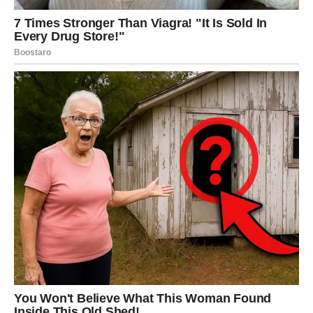
ZAJEDNO
Kada se čovjek osjeća sigurnije finansijski, lakše
pronalazi mir i u drugim dijelovima života.
Zbog toga će mnogi Strijelčevi u narednom periodu
osjetiti i veću emotivnu stabilnost.
Slobodni Strijelčevi mogli bi upoznati osobu koja ih
inspiriše da vjeruju u ljepšu budućnost.
Zauzeti će osjetiti kako se odnos sa voljenom osobom
popravlja jer nestaje dio stresa koji ih je dugo
opterećivao.
VRIJEME JE DA POČNETE