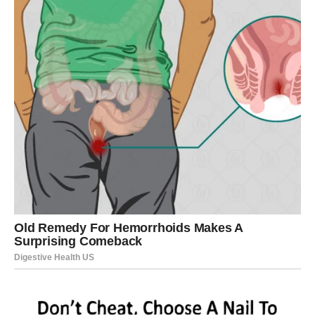
Jer upravo ta prilika mogla bi biti početak bogatstva kakvo
niste ni zamišljali.
A zvijezde jasno poručuju – razlog zašto se sve ovo
događa baš vama jeste činjenica da ste svojom
hrabrošću, optimizmom konačno zaslužili da vam život
vrati više nego što ste ikada očekivali.