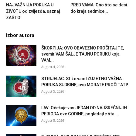
NAJVAŽNIJA PORUKA U
PRED VAMA: Ono što se desi
ŽIVOTU od zvijezda, saznaj
do kraja sedmice...
ZAŠTO!
Izbor autora
ŠKORPIJA: OVO OBAVEZNO PROČITAJTE,
svemir VAM ŠALJE TAJNU PORUKU koja
VAM...
August 4, 2026
STRIJELAC: Stiže vam IZUZETNO VAŽNA
PORUKA SUDBINE, ovo MORATE PROČITATI!
August 5, 2026
LAV: Očekuje vas JEDAN OD NAJSREĆNIJIH
PERIODA ove GODINE, pogledajte šta...
August 5, 2026