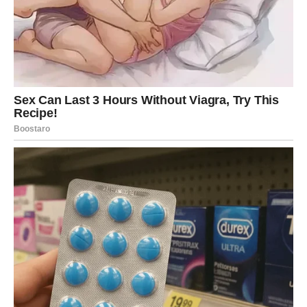
ZABLISTATE
Na poslovnom planu pred vama su dani tokom kojih ćete
imati priliku pokazati koliko vrijedite.
Ljudi koji su ranije sumnjali u vas mogli bi promijeniti
mišljenje.
Vaš trud konačno postaje vidljiv.
Mnogi Strijelčevi mogli bi dobiti priznanje, napredovanje
ili priliku koja će ih dovesti korak bliže finansijskoj
sigurnosti.
Ako razmišljate o pokretanju vlastitog posla ili novom
projektu, zvijezde pokazuju da je pred vama period u
kojem hrabri potezi mogu donijeti velike rezultate.