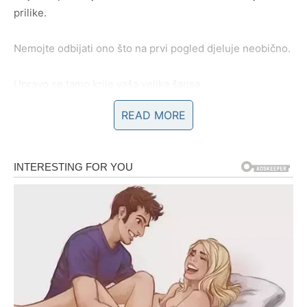
prilike.
Nemojte odbijati ono što na prvi pogled djeluje neobično.
Upravo se tamo krije vaša velika šansa.
READ MORE
POSAO – DOLAZI VRIJEME DA