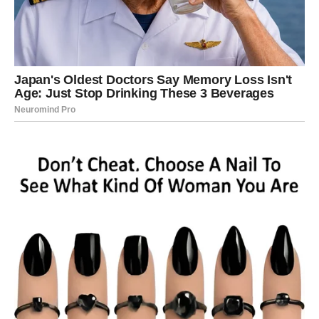
taktiku
. Nije vreme za otvorene sukobe, već za pametno
povlačenje poteza u pozadini. Vi najbolje znate kako da
čekate pravi trenutak – i upravo to vam zvezde savetuju.
Moguće je da ćete otkriti nečiju neiskrenost ili skrivene
namere. Nemojte reagovati impulsivno. Sačuvajte
informacije za sebe – uskoro će vam biti korisne. Ako
planirate promenu posla ili pravca u karijeri, ovo je period
unutrašnje pripreme, a ne konkretne akcije.
Zvezde vam poručuju:
ne otkrivajte svoje planove svima
.
Neko iz okruženja možda ne želi vaš uspeh koliko mislite.
NOVAC – OPREZ I KONTROLA
Finansije zahtevaju pažnju. Mogući su neplanirani
troškovi ili potreba da se rešava nešto iz prošlosti.