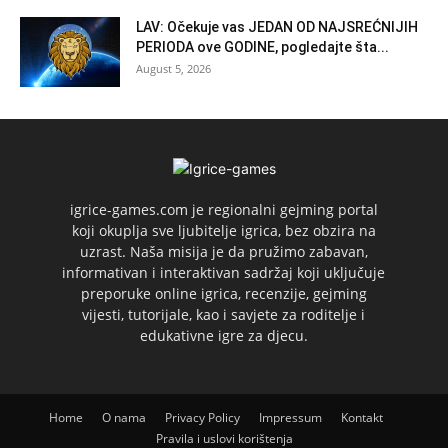
LAV: Očekuje vas JEDAN OD NAJSREĆNIJIH
PERIODA ove GODINE, pogledajte šta...
August 5, 2026
igrice-games.com je regionalni gejming portal
koji okuplja sve ljubitelje igrica, bez obzira na
uzrast. Naša misija je da pružimo zabavan,
informativan i interaktivan sadržaj koji uključuje
preporuke online igrica, recenzije, gejming
vijesti, tutorijale, kao i savjete za roditelje i
edukativne igre za djecu.
Home
O nama
Privacy Policy
Impressum
Kontakt
Pravila i uslovi korištenja