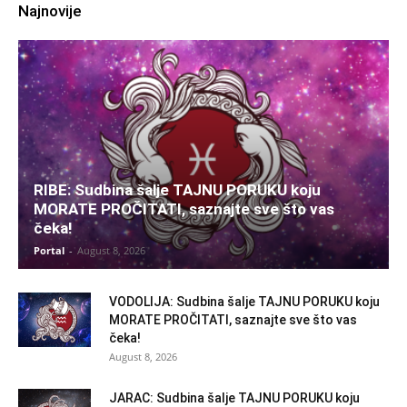
Najnovije
RIBE: Sudbina šalje TAJNU PORUKU koju
MORATE PROČITATI, saznajte sve što vas
čeka!
Portal
-
August 8, 2026
VODOLIJA: Sudbina šalje TAJNU PORUKU koju
MORATE PROČITATI, saznajte sve što vas
čeka!
August 8, 2026
JARAC: Sudbina šalje TAJNU PORUKU koju