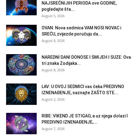
NAJSREĆNIJIH PERIODA ove GODINE,
pogledajte šta...
August 5, 2026
OVAN: Nova sedmica VAM NOSI NOVAC i
SREĆU, zvijezde poručuju da...
August 8, 2026
NAREDNI DANI DONOSE I SMIJEH I SUZE: Ova
tri znaka Zodijaka...
August 8, 2026
LAV: U OVOJ SEDMICI vas čeka PREDIVNO
IZNENAĐENJE, saznajte ZAŠTO STE...
August 2, 2026
RIBE: VIKEND JE STIGAO, a uz njega dolazi I
PREDIVNO IZNENAĐENJE,...
August 7, 2026