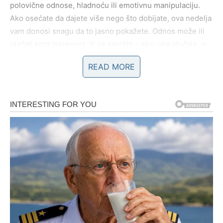
polovične odnose, hladnoću ili emotivnu manipulaciju.
Ako osećate da dajete više nego što dobijate, ova nedelja
vam donosi snagu da to jasno pokažete. Odnos može ili
ojačati kroz iskrenost, ili se završiti – ali u oba slučaja, vi
izlazite jači.
READ MORE
Slobodne Škorpije mogu doživeti
fatalnu privlačnost
–
susret koji budi jake emocije i podseća vas koliko duboko
možete da osećate. Ipak, zvezde savetuju oprez: ne
brzajte i ne otkrivajte sve karte odmah. Posmatrajte,
slušajte i verujte intuiciji – ona vas retko vara.
POSAO I KARIJERA – TIHA MOĆ
I STRATEŠKI POTEZI
Na poslovnom planu, iduća nedelja traži
strpljenje i