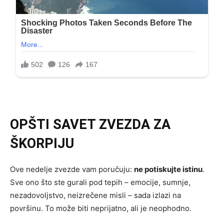
OPŠTI SAVET ZVEZDA ZA
ŠKORPIJU
Ove nedelje zvezde vam poručuju:
ne potiskujte istinu
.
Sve ono što ste gurali pod tepih – emocije, sumnje,
nezadovoljstvo, neizrečene misli – sada izlazi na
površinu. To može biti neprijatno, ali je neophodno.