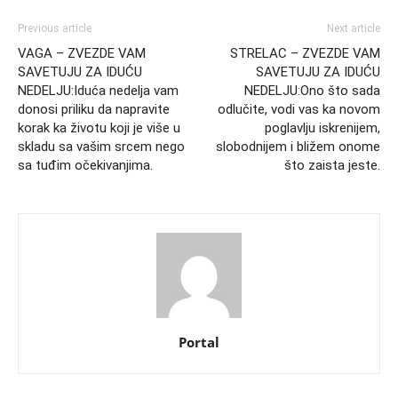
Previous article
Next article
VAGA – ZVEZDE VAM
STRELAC – ZVEZDE VAM
SAVETUJU ZA IDUĆU
SAVETUJU ZA IDUĆU
NEDELJU:Iduća nedelja vam
NEDELJU:Ono što sada
donosi priliku da napravite
odlučite, vodi vas ka novom
korak ka životu koji je više u
poglavlju iskrenijem,
skladu sa vašim srcem nego
slobodnijem i bližem onome
sa tuđim očekivanjima.
što zaista jeste.
Portal