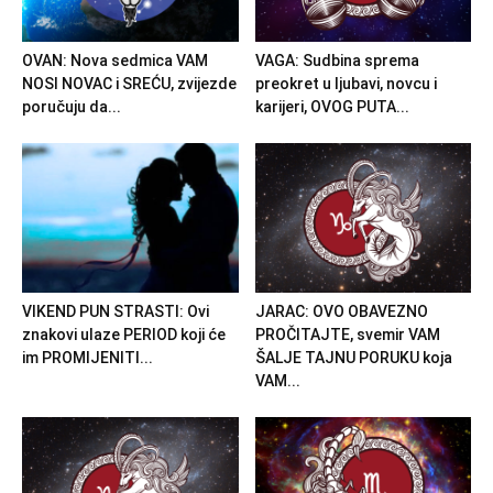
OVAN: Nova sedmica VAM
VAGA: Sudbina sprema
NOSI NOVAC i SREĆU, zvijezde
preokret u ljubavi, novcu i
poručuju da...
karijeri, OVOG PUTA...
VIKEND PUN STRASTI: Ovi
JARAC: OVO OBAVEZNO
znakovi ulaze PERIOD koji će
PROČITAJTE, svemir VAM
im PROMIJENITI...
ŠALJE TAJNU PORUKU koja
VAM...