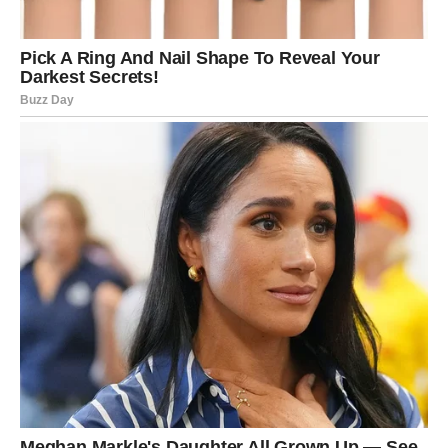
Zvezde vam savetuju da ne pozajmljujete novac i da ne
ulazite u rizične dogovore.
Ovo je dobar trenutak za reorganizaciju budžeta i
dugoročno planiranje. Iako možda ne vidite odmah
rezultate, ono što sada postavite donosi stabilnost u
narednom periodu.
EMOCIJE I PSIHA – DUBOKO
ČIŠĆENJE
Emotivno, ovo je
intenzivna nedelja
. Moguće su
promene raspoloženja, povlačenje u sebe i potreba za
samoćom. Zvezde vam savetuju da to sebi dozvolite.
Niste dužni uvek da budete jaki za druge.
Mnogi pripadnici znaka će shvatiti da su se previše borili