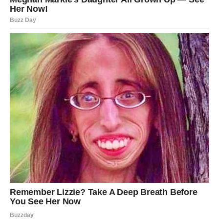
za ljude koji nisu znali da uzvrate. Ovo saznanje boli, ali
donosi oslobađanje. Kada pustite ono što vas vezuje,
otvarate prostor za ono što vas istinski ispunjava.
Snovi mogu biti pojačani, a intuicija izuzetno snažna.
Obratite pažnju na znakove – univerzum vam govori.
ZDRAVLJE – SIGNALI KOJE NE
TREBA IGNORISATI
Zdravlje je povezano sa vašim emocionalnim stanjem.
Napetost, umor ili pad energije mogu biti posledica
unutrašnjih borbi. Zvezde savetuju više odmora,
detoksikaciju organizma i izbegavanje stresa.