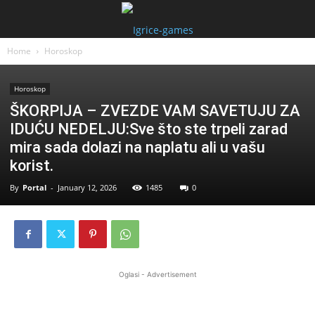
Home
Horoskop
Horoskop
ŠKORPIJA – ZVEZDE VAM SAVETUJU ZA
IDUĆU NEDELJU:Sve što ste trpeli zarad
mira sada dolazi na naplatu ali u vašu
korist.
By
Portal
-
January 12, 2026
1485
0
Oglasi - Advertisement