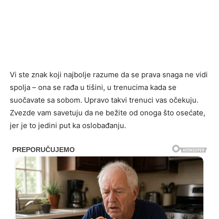
Vi ste znak koji najbolje razume da se prava snaga ne vidi
spolja – ona se rađa u tišini, u trenucima kada se
suočavate sa sobom. Upravo takvi trenuci vas očekuju.
Zvezde vam savetuju da ne bežite od onoga što osećate,
jer je to jedini put ka oslobađanju.