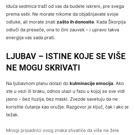
Iduća sedmica traži od vas da budete iskreni, pre svega
prema sebi. Ne morate nikome da objašnjavate svoje
odluke, ali morate znati
zašto ih donosite
. Kada Škorpija
odluči da preseče, ona to čini zauvek – i upravo takva
energija vas sada prati.
LJUBAV – ISTINE KOJE SE VIŠE
NE MOGU SKRIVATI
Na ljubavnom planu dolazi do
kulminacije emocija
. Ako
ste u vezi ili braku, odnos ulazi u fazu u kojoj se sve vidi
jasno – bez iluzija, bez maski. Zvezde savetuju da ne
koristite ćutanje kao oružje. Razgovor je ključ, čak i ako je
težak.
Mnogi pripadnici ovog znaka shvatiće da više ne žele