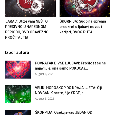
JARAC: Stiže vam NEŠTO
ŠKORPIJA: Sudbina sprema
PREDIVNO U NAREDNOM
preokret u ljubavi, novcu i
PERIODU, OVO OBAVEZNO
karijeri, OVOG PUTA...
PROČITAJTE!
Izbor autora
POVRATAK BIVŠE LJUBAVI: Prošlost se ne
najavljuje, ona samo POKUCA i...
August 6, 2026
VELIKI HOROSKOP DO KRAJA LJETA: Čiji
NOVČANIK raste, čije SRCE je...
August 3, 2026
ŠKORPIJA: Očekuje vas JEDAN OD