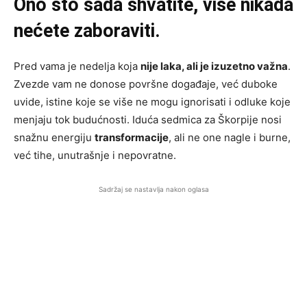
Ono što sada shvatite, više nikada
nećete zaboraviti.
Pred vama je nedelja koja
nije laka, ali je izuzetno važna
.
Zvezde vam ne donose površne događaje, već duboke
uvide, istine koje se više ne mogu ignorisati i odluke koje
menjaju tok budućnosti. Iduća sedmica za Škorpije nosi
snažnu energiju
transformacije
, ali ne one nagle i burne,
već tihe, unutrašnje i nepovratne.
Sadržaj se nastavlja nakon oglasa