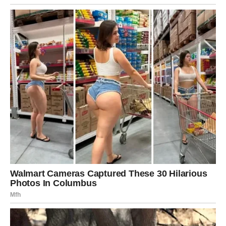
Voda, šetnja, tišina i kvalitetan san biće vaši saveznici ove
sedmice.