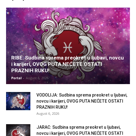
RIBE: Sudbina sprema preokret u ljubavi, novcu
i karijeri, OVOG PUTA NEĆETE OSTATI
PRAZNIH RUKU!
Portal
-
August 6, 2026
VODOLIJA: Sudbina sprema preokret u ljubavi,
novcu i karijeri, OVOG PUTA NEĆETE OSTATI
PRAZNIH RUKU!
August 6, 2026
JARAC: Sudbina sprema preokret u ljubavi,
novcu i karijeri, OVOG PUTA NEĆETE OSTATI