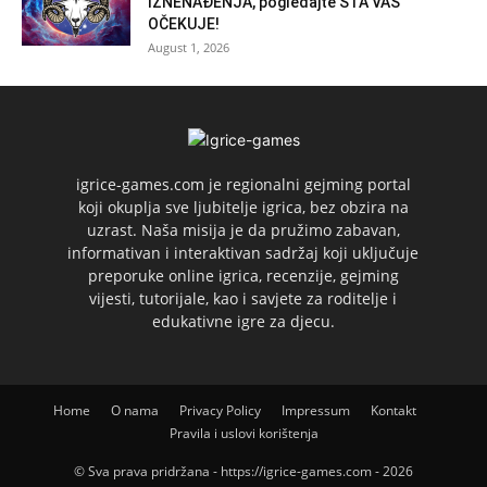
IZNENAĐENJA, pogledajte ŠTA VAS
OČEKUJE!
August 1, 2026
igrice-games.com je regionalni gejming portal
koji okuplja sve ljubitelje igrica, bez obzira na
uzrast. Naša misija je da pružimo zabavan,
informativan i interaktivan sadržaj koji uključuje
preporuke online igrica, recenzije, gejming
vijesti, tutorijale, kao i savjete za roditelje i
edukativne igre za djecu.
Home
O nama
Privacy Policy
Impressum
Kontakt
Pravila i uslovi korištenja
© Sva prava pridržana - https://igrice-games.com - 2026