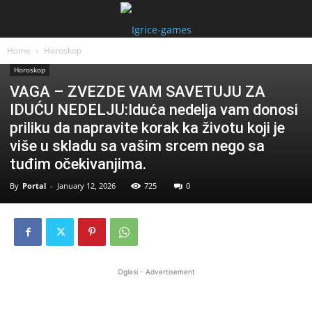
Home
Horoskop
Horoskop
VAGA – ZVEZDE VAM SAVETUJU ZA
IDUĆU NEDELJU:Iduća nedelja vam donosi
priliku da napravite korak ka životu koji je
više u skladu sa vašim srcem nego sa
tuđim očekivanjima.
By
Portal
-
January 12, 2026
725
0
Oglasi - Advertisement