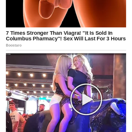
Na poslovnom planu, zvezde vam savetuju da
konačno
jasno pokažete koliko vredite
. Predugo ste bili korektni,
popustljivi i spremni da preuzmete više nego što vam
pripada. Iduća nedelja donosi situaciju u kojoj ćete morati
da kažete „ne“ – i to će vam doneti poštovanje, čak i ako
se u prvi mah ne čini tako.
Mogući su razgovori sa nadređenima, dogovori ili odluke
koje se tiču budućnosti. Zvezde savetuju da ne
potpisujete ništa na brzinu i da pažljivo slušate šta vam
se nudi. Ako ste u potrazi za poslom ili promenom, stiže
znak da ste
na dobrom putu
, ali je potrebno još malo
strpljenja.
Kolege vas mogu testirati – neko može pokušati da
prebaci odgovornost na vas. Ne prihvatajte tuđe obaveze
iz osećaja krivice.