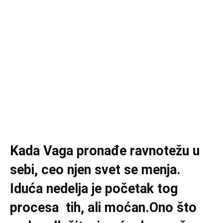
Kada Vaga pronađe ravnotežu u
sebi, ceo njen svet se menja.
Iduća nedelja je početak tog
procesa tih, ali moćan.Ono što