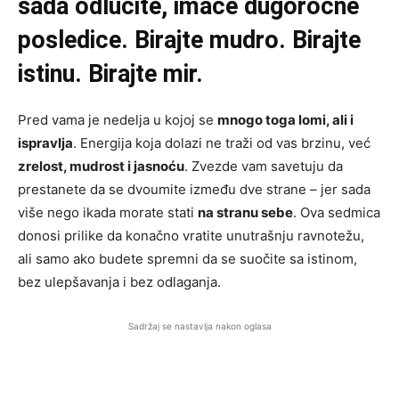
sada odlučite, imaće dugoročne
posledice. Birajte mudro. Birajte
istinu. Birajte mir.
Pred vama je nedelja u kojoj se
mnogo toga lomi, ali i
ispravlja
. Energija koja dolazi ne traži od vas brzinu, već
zrelost, mudrost i jasnoću
. Zvezde vam savetuju da
prestanete da se dvoumite između dve strane – jer sada
više nego ikada morate stati
na stranu sebe
. Ova sedmica
donosi prilike da konačno vratite unutrašnju ravnotežu,
ali samo ako budete spremni da se suočite sa istinom,
bez ulepšavanja i bez odlaganja.
Sadržaj se nastavlja nakon oglasa