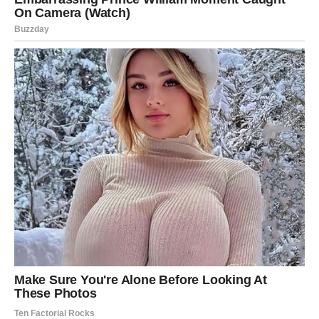
Emotivno, ovo je
izuzetno važna nedelja
. Shvatićete da
ste se previše prilagođavali drugima i zaboravili na sebe.
Osetićete potrebu za povlačenjem, mirom i tišinom – i to
vam je neophodno.
Zvezde vam savetuju da se oslobodite osećaja krivice.
Niste sebični ako birate sebe. Niste loši ako postavite
granice. Upravo suprotno – tada postajete jači, smireniji i
autentičniji.
Mnoge Vage će tokom ove sedmice imati
unutrašnje
uvide
, snove ili osećaj da „nešto shvataju“. To je znak da
ste na pravom putu ličnog rasta.