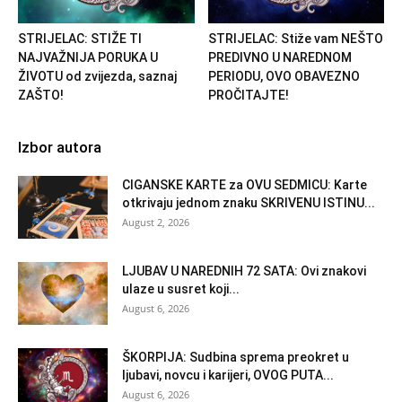
STRIJELAC: STIŽE TI
STRIJELAC: Stiže vam NEŠTO
NAJVAŽNIJA PORUKA U
PREDIVNO U NAREDNOM
ŽIVOTU od zvijezda, saznaj
PERIODU, OVO OBAVEZNO
ZAŠTO!
PROČITAJTE!
Izbor autora
CIGANSKE KARTE za OVU SEDMICU: Karte
otkrivaju jednom znaku SKRIVENU ISTINU...
August 2, 2026
LJUBAV U NAREDNIH 72 SATA: Ovi znakovi
ulaze u susret koji...
August 6, 2026
ŠKORPIJA: Sudbina sprema preokret u
ljubavi, novcu i karijeri, OVOG PUTA...
August 6, 2026