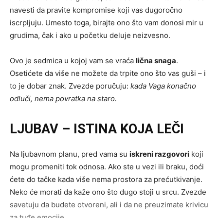
navesti da pravite kompromise koji vas dugoročno
iscrpljuju. Umesto toga, birajte ono što vam donosi mir u
grudima, čak i ako u početku deluje neizvesno.
Ovo je sedmica u kojoj vam se vraća
lična snaga
.
Osetićete da više ne možete da trpite ono što vas guši – i
to je dobar znak. Zvezde poručuju:
kada Vaga konačno
odluči, nema povratka na staro.
LJUBAV – ISTINA KOJA LEČI
Na ljubavnom planu, pred vama su
iskreni razgovori
koji
mogu promeniti tok odnosa. Ako ste u vezi ili braku, doći
ćete do tačke kada više nema prostora za prećutkivanje.
Neko će morati da kaže ono što dugo stoji u srcu. Zvezde
savetuju da budete otvoreni, ali i da ne preuzimate krivicu
za tuđe emocije.