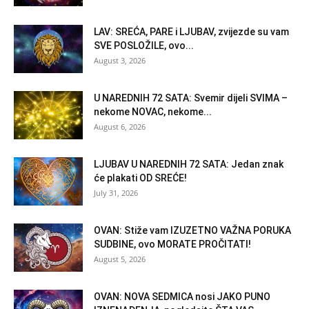
LAV: SREĆA, PARE i LJUBAV, zvijezde su vam
SVE POSLOŽILE, ovo...
August 3, 2026
U NAREDNIH 72 SATA: Svemir dijeli SVIMA –
nekome NOVAC, nekome...
August 6, 2026
LJUBAV U NAREDNIH 72 SATA: Jedan znak
će plakati OD SREĆE!
July 31, 2026
OVAN: Stiže vam IZUZETNO VAŽNA PORUKA
SUDBINE, ovo MORATE PROČITATI!
August 5, 2026
OVAN: NOVA SEDMICA nosi JAKO PUNO