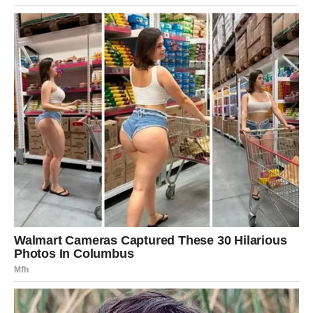
ZDRAVLJE – TELO TRAŽI
PAŽNJU
Zdravlje zahteva više brige. Umor, napetost u ramenima,
vratu ili donjem delu leđa može biti znak emotivnog
opterećenja. Zvezde savetuju više sna, laganu ishranu i
boravak u prirodi.
Ne ignorišite signale tela – ono vam jasno pokazuje kada
ste prešli granicu.