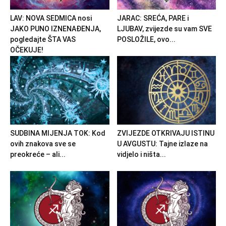
LAV: NOVA SEDMICA nosi
JARAC: SREĆA, PARE i
JAKO PUNO IZNENAĐENJA,
LJUBAV, zvijezde su vam SVE
pogledajte ŠTA VAS
POSLOŽILE, ovo...
OČEKUJE!
SUDBINA MIJENJA TOK: Kod
ZVIJEZDE OTKRIVAJU ISTINU
ovih znakova sve se
U AVGUSTU: Tajne izlaze na
preokreće – ali...
vidjelo i ništa...