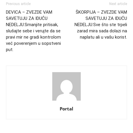
Previous article
Next article
DEVICA – ZVEZDE VAM
ŠKORPIJA – ZVEZDE VAM
SAVETUJU ZA IDUĆU
SAVETUJU ZA IDUĆU
NEDELJU:Smanjite pritisak,
NEDELJU:Sve što ste trpeli
slušajte sebe i verujte da se
zarad mira sada dolazi na
pravi mir ne gradi kontrolom
naplatu ali u vašu korist.
već poverenjem u sopstveni
put.
Portal