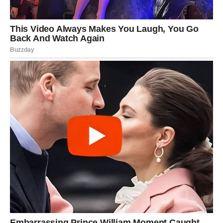
NOVAC – OPREZ I PAMETNI
POTEZI
Finansijska situacija se stabilizuje, ali zvezde savetuju
umerenost
. Ovo nije nedelja za rizična ulaganja,
pozajmice ili impulsivne kupovine. Umesto toga,
planiranje i organizacija donose vam sigurnost.
Moguće je da ćete razmišljati o većoj promeni –
dodatnom izvoru prihoda ili novom načinu upravljanja
novcem. Zvezde vam savetuju da slušate savete
iskusnijih osoba, ali konačnu odluku donesete sami.
EMOCIJE I UNUTRAŠNJI SVET –
POVRATAK SEBI