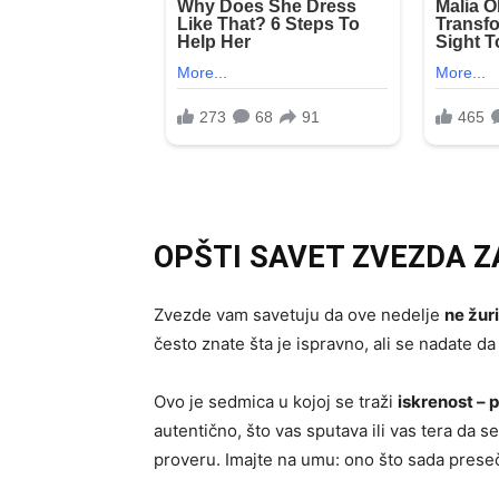
OPŠTI SAVET ZVEZDA Z
Zvezde vam savetuju da ove nedelje
ne žur
često znate šta je ispravno, ali se nadate da 
Ovo je sedmica u kojoj se traži
iskrenost – 
autentično, što vas sputava ili vas tera da s
proveru. Imajte na umu: ono što sada preseč