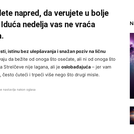
dete napred, da verujete u bolje
. Iduća nedelja vas ne vraća
N
.
sti, istinu bez ulepšavanja i snažan poziv na ličnu
aju da bežite od onoga što osećate, ali ni od onoga što
 Strelčeve nije lagana, ali je
oslobađajuća
– jer vam
, često ćuteći i trpeći više nego što drugi misle.
se nastavlja nakon oglasa