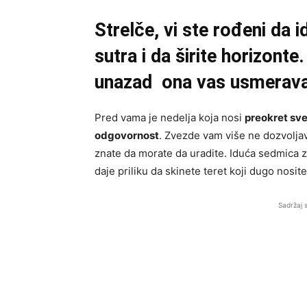
Strelče, vi ste rođeni da i
sutra i da širite horizonte
unazad ona vas usmerava
Pred vama je nedelja koja nosi
preokret sve
odgovornost
. Zvezde vam više ne dozvoljav
znate da morate da uradite. Iduća sedmica za
daje priliku da skinete teret koji dugo nosite
Sadržaj 