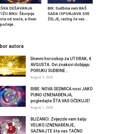
EŠKA DEŠAVANJA
BIK: Sudbina vam BAŠ
IŽU BIKU: Škorpija
SADA ISPUNJAVA SVE
ista od sreće, a Ovan
ŽELJE, razlog će vas...
počinje...
zbor autora
Dnevni horoskop za UTORAK, 4.
AVGUSTA: Ovi znakovi dobijaju
PORUKU SUDBINE...
August 3, 2026
RIBE: NOVA SEDMICA nosi JAKO
PUNO IZNENAĐENJA,
pogledajte ŠTA VAS OČEKUJE!
August 1, 2026
BLIZANCI: Zvijezde vam šalju
VELIKO IZNENAĐENJE,
SAZNAJTE šta vas TAČNO