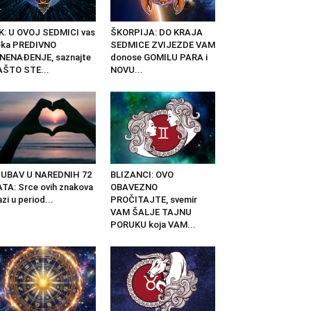
K: U OVOJ SEDMICI vas
ŠKORPIJA: DO KRAJA
eka PREDIVNO
SEDMICE ZVIJEZDE VAM
NENAĐENJE, saznajte
donose GOMILU PARA i
AŠTO STE...
NOVU...
JUBAV U NAREDNIH 72
BLIZANCI: OVO
TA: Srce ovih znakova
OBAVEZNO
azi u period...
PROČITAJTE, svemir
VAM ŠALJE TAJNU
PORUKU koja VAM...