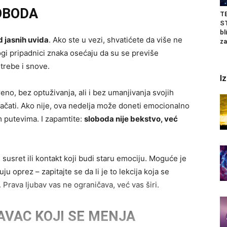
LOBODA
T
ST
bl
d jasnih uvida
. Ako ste u vezi, shvatićete da više ne
za
gi pripadnici znaka osećaju da su se previše
trebe i snove.
I
no, bez optuživanja, ali i bez umanjivanja svojih
ojačati. Ako nije, ova nedelja može doneti emocionalno
im putevima. I zapamtite:
sloboda nije bekstvo, već
susret ili kontakt koji budi staru emociju. Moguće je
ju oprez – zapitajte se da li je to lekcija koja se
. Prava ljubav vas ne ograničava, već vas širi.
RAVAC KOJI SE MENJA