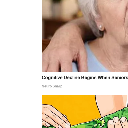
prazninu.
Ovo je dobar trenutak da sagledate svoje fina
ograničenja, sada ćete shvatiti da vam
red d
EMOCIJE I UNUTRAŠNJI
Emotivno, mnogi Strelčevi osećaju
umor
. U
imaju dobre namere. Ova nedelja vam donos
istinu.
Zvezde vam savetuju da se povučete kada ose
poraz – to je mudrost. Dozvolite sebi trenutk
Intuicija vam je pojačana, a snovi mogu nosi