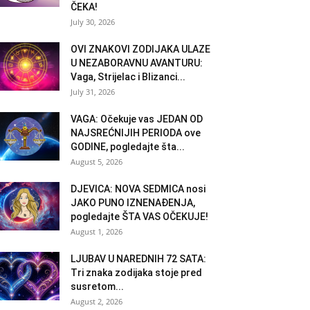
ČEKA!
July 30, 2026
OVI ZNAKOVI ZODIJAKA ULAZE
U NEZABORAVNU AVANTURU:
Vaga, Strijelac i Blizanci...
July 31, 2026
VAGA: Očekuje vas JEDAN OD
NAJSREĆNIJIH PERIODA ove
GODINE, pogledajte šta...
August 5, 2026
DJEVICA: NOVA SEDMICA nosi
JAKO PUNO IZNENAĐENJA,
pogledajte ŠTA VAS OČEKUJE!
August 1, 2026
LJUBAV U NAREDNIH 72 SATA:
Tri znaka zodijaka stoje pred
susretom...
August 2, 2026