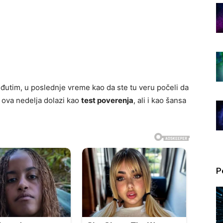
Međutim, u poslednje vreme kao da ste tu veru počeli da
o ova nedelja dolazi kao
test poverenja
, ali i kao šansa
P