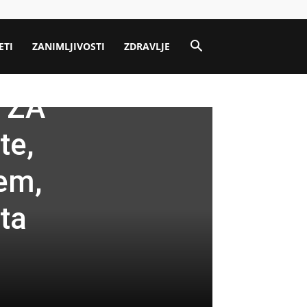
ETI
ZANIMLJIVOSTI
ZDRAVLJE
 ZA
te,
jem,
ta