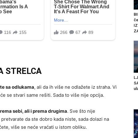
BI
č
IZ
Z
A STRELCA
L
SA
ite sa odlukama
, ali da ih više ne odlažete iz straha. Vi
ul
će se stvari same rešiti. Sada to više nije opcija.
prema sebi, ali i prema drugima
. Sve što nije
e pretvarate da ste dobro kada niste, sada dolazi na
ete, više se neće vraćati u istom obliku.