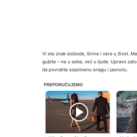
Vi ste znak slobode, širine i vere u život. 
gubite – ne u sebe, već u ljude. Upravo zat
da povratite sopstvenu snagu i jasnoću.