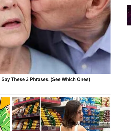
nsijske navike i napravite plan. Iako Strelac ne voli
onosi mir
.
 SVET – UMOR OD BORBE
mor od objašnjavanja, od borbe, od dokazivanja da
i spoznaju da ne morate svakoga ubediti u svoju
tite da vas neko ne razume ili ne poštuje. To nije
e tišine, jer upravo u tišini dolaze najvažniji odgovori.
ti važne poruke. Ne ignorišite unutrašnji glas.