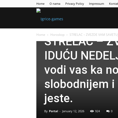
Home
O nama
Privacy Policy
Impressum
Konta
Games
Horoskop
Home
Horoskop
STRELAC – ZVEZDE VAM SAVETUJU 
STRELAC – Z
Portal
IDUĆU NEDELJ
vodi vas ka n
slobodnijem i
jeste.
By
Portal
-
January 12, 2026
924
0