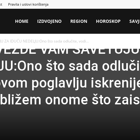
kt
Pravila i uslovi korištenja
HOME
IZDVOJENO
REGION
HOROSKOP
SAVJ
ZA IDUĆU NEDELJU:Ono što sada odlučite, vodi...
VEZDE VAM SAVETUJU
U:Ono što sada odluči
ovom poglavlju iskreni
 bližem onome što zais