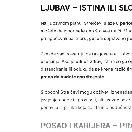
LJUBAV – ISTINA ILI S
Na ljubavnom planu, Strelčevi ulaze u
perio
možete da ignorišete ono što vas muči. Mno
prilagođavali partneru, gušeći sopstvene po
Zvezde vam savetuju da razgovarate – otvore
osećanja. Ako je odnos zdrav, istina će ga 
distanciranje ili odluku da se krene različit
pravo da budete ono što jeste
.
Slobodni Strelčevi mogu doživeti iznenadan 
javljanje osobe iz prošlosti, ali zvezde savetu
ponavlja ili prilika koja zaista ima budućnost
POSAO I KARIJERA – P