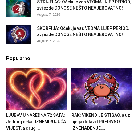
STRIJELAC: Očekuje vas VEOMA LIJEP PERIOD,
zvijezde DONOSE NEŠTO NEVJEROVATNO!
August 7, 2026
ŠKORPIJA: Očekuje vas VEOMA LIJEP PERIOD,
zvijezde DONOSE NEŠTO NEVJEROVATNO!
August 7, 2026
Popularno
LJUBAV U NAREDNA 72 SATA:
RAK: VIKEND JE STIGAO, a uz
Jednog čeka UZNEMIRUJUĆA
njega dolazi I PREDIVNO
VIJEST, a drugi...
IZNENAĐENJE,...