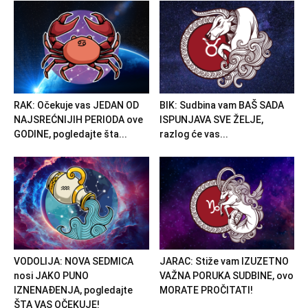
RAK: Očekuje vas JEDAN OD
BIK: Sudbina vam BAŠ SADA
NAJSREĆNIJIH PERIODA ove
ISPUNJAVA SVE ŽELJE,
GODINE, pogledajte šta...
razlog će vas...
VODOLIJA: NOVA SEDMICA
JARAC: Stiže vam IZUZETNO
nosi JAKO PUNO
VAŽNA PORUKA SUDBINE, ovo
IZNENAĐENJA, pogledajte
MORATE PROČITATI!
ŠTA VAS OČEKUJE!