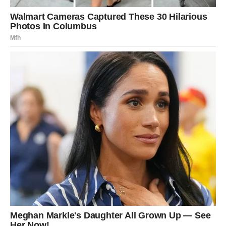
JEDNA OSOBA IMA VAŽNU
ULOGU U VAŠOJ SREĆI
Zvijezde pokazuju da u vašem životu postoji osoba koja
vam želi mnogo više dobra nego što trenutno mislite.
Ta osoba mogla bi vam pomoći da donesete veoma važnu
odluku ili da konačno krenete putem koji će vam donijeti
sreću i mir.
Mnoge Škorpije će upravo zahvaljujući jednom razgovoru
ili savjetu shvatiti šta zaista žele od života.
VRIJEME JE DA PRESTANETE
SUMNJATI U SEBE