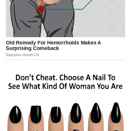
POSAO I NOVAC – STIŽE
OLAKŠANJE KOJE STE DUGO
ČEKALE
Na poslovnom planu ulazite u mnogo bolji period.