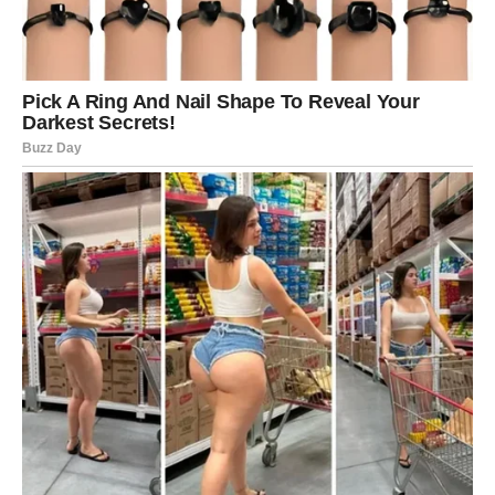
Iako ste u posljednje vrijeme često imale osjećaj da vaš
trud niko ne primjećuje, sada dolazi vrijeme kada će se
stvari početi mijenjati.
Mnoge Škorpije će tokom narednog perioda dobiti priliku
da pokažu koliko vrijede.
Moguće su veoma važne promjene povezane sa poslom,
finansijama ili ljudima koji mogu imati veliki uticaj na vašu
budućnost.
Kada je novac u pitanju, pred vama je stabilniji period.
Ono što će vas posebno iznenaditi jeste činjenica da će
se problemi koji vas dugo opterećuju početi rješavati
mnogo brže nego što trenutno očekujete.