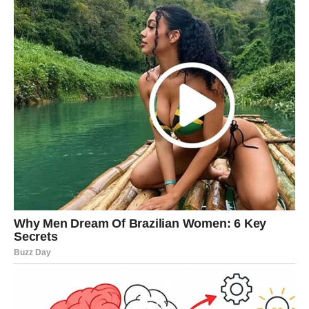
A ono što dolazi moglo bi vam vratiti vjeru u sreću, ljubav
i život.
Zvijezde vam donose novu energiju, mnogo više mira i
osjećaj da se konačno nešto veliko mijenja u vašu korist.
Zato ne ignorišite znakove koje vam sudbina šalje.
Jer ono što ste predugo čekale sada polako ulazi u vaš
život i moglo bi vam donijeti sreću veću nego što
trenutno možete zamisliti.