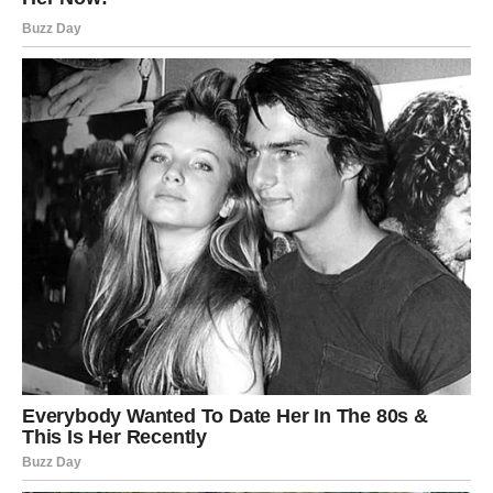
Previše ste energije trošile na brigu, razmišljanje i strah
od budućnosti.
Često ste sumnjale u sebe čak i onda kada ste bile
mnogo jače nego što ste mislile.
Ali sudbina vam sada pokazuje da dolazi period tokom
kojeg ćete konačno shvatiti koliko zapravo vrijedite.
RAZLOG ZA VELIKU SREĆU JE
NAPOKON TU
Sve kroz šta ste prošle nije bilo uzalud.
Svaka prepreka, svako razočaranje i svaki težak trenutak
pripremali su vas za ono što sada dolazi.