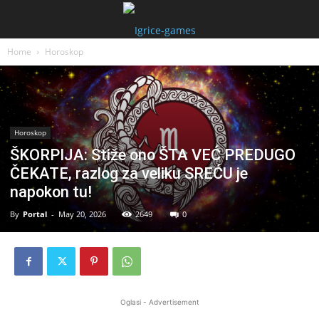
Home
Horoskop
Horoskop
ŠKORPIJA: Stiže ono ŠTA VEĆ PREDUGO
ČEKATE, razlog za veliku SREĆU je
napokon tu!
By
Portal
-
May 20, 2026
2649
0
Oglasi - Advertisement