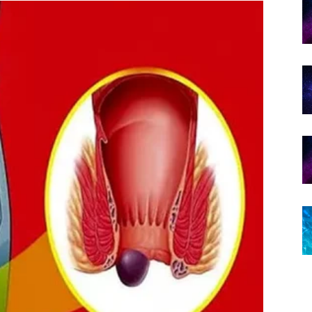
ačno shvatiti da prava ljubav dolazi onda kada
 zaslužujete.
e iz prošlosti.
e je da će pokušati obnoviti kontakt.
a želite.
i riješiti nesporazume koji ih dugo opterećuju.