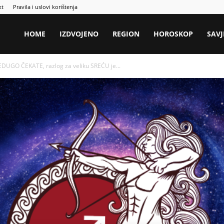
kt
Pravila i uslovi korištenja
HOME
IZDVOJENO
REGION
HOROSKOP
SAVJ
EDUGO ČEKATE, razlog za veliku SREĆU je...