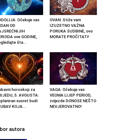
DOLIJA: Očekuje vas
OVAN: Stiže vam
EDAN OD
IZUZETNO VAŽNA
AJSREĆNIJIH
PORUKA SUDBINE, ovo
RIODA ove GODINE,
MORATE PROČITATI!
gledajte šta...
ubavni horoskop za
VAGA: Očekuje vas
IJEDU, 5. AVGUSTA:
VEOMA LIJEP PERIOD,
planiran susret budi
zvijezde DONOSE NEŠTO
UBAV KOJA...
NEVJEROVATNO!
zbor autora