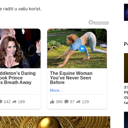
 raditi u vašu korist.
P
S
PE
OV
ta