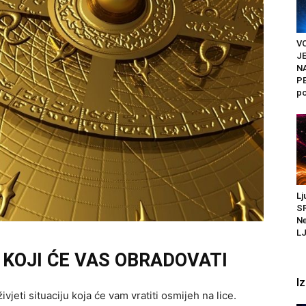
VO
J
N
PE
po
Lj
SR
Ne
LJ
 KOJI ĆE VAS OBRADOVATI
I
jeti situaciju koja će vam vratiti osmijeh na lice.