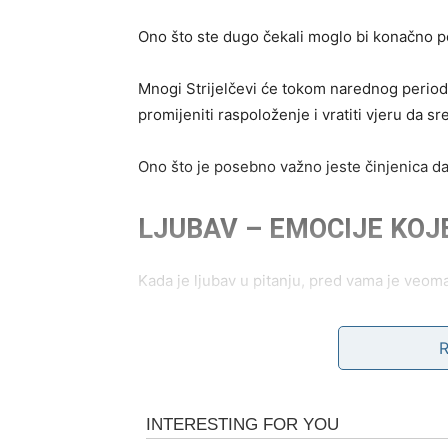
Ono što ste dugo čekali moglo bi konačno po
Mnogi Strijelčevi će tokom narednog perioda 
promijeniti raspoloženje i vratiti vjeru da sr
Ono što je posebno važno jeste činjenica da
LJUBAV – EMOCIJE KOJ
Kada je ljubav u pitanju, pred vama je veoma
Ako ste slobodni, moguće je poznanstvo sa 
načinom na koji vas razumije bez mnogo obj
Ono što će vas posebno iznenaditi jeste činj
uzbuđenje u isto vrijeme.