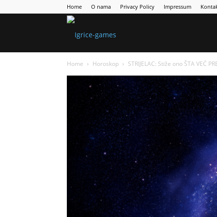
Home
O nama
Privacy Policy
Impressum
Konta
Games
Home
Horoskop
STRIJELAC: Stiže ono ŠTA VEĆ PR
Portal