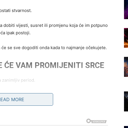
stati stvarnost.
dobiti vijesti, susret ili promjenu koja će im potpuno
eća ipak postoji.
 će se sve dogoditi onda kada to najmanje očekujete.
E ĆE VAM PROMIJENITI SRCE
 zanimljiv period.
osobom koja će vas osvojiti energijom, humorom i
READ MORE
ašnjavanja.
enica da ćete pored te osobe osjećati i mir i