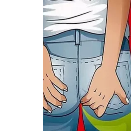
Mnogi Strijelčevi će tokom ovog perioda kon
prestanete pristajati na manje od onoga što
Zvijezde pokazuju i mogućnost povratka osob
Ta osoba još uvijek razmišlja o vama i moguć
Ali ovog puta vi ćete mnogo jasnije vidjeti št
Strijelčevi koji su zauzeti konačno će uspjet