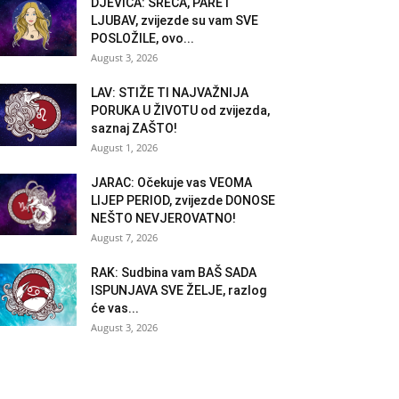
DJEVICA: SREĆA, PARE i
LJUBAV, zvijezde su vam SVE
POSLOŽILE, ovo...
August 3, 2026
LAV: STIŽE TI NAJVAŽNIJA
PORUKA U ŽIVOTU od zvijezda,
saznaj ZAŠTO!
August 1, 2026
JARAC: Očekuje vas VEOMA
LIJEP PERIOD, zvijezde DONOSE
NEŠTO NEVJEROVATNO!
August 7, 2026
RAK: Sudbina vam BAŠ SADA
ISPUNJAVA SVE ŽELJE, razlog
će vas...
August 3, 2026