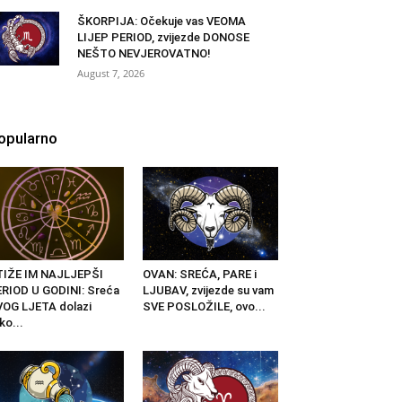
ŠKORPIJA: Očekuje vas VEOMA
LIJEP PERIOD, zvijezde DONOSE
NEŠTO NEVJEROVATNO!
August 7, 2026
opularno
TIŽE IM NAJLJEPŠI
OVAN: SREĆA, PARE i
RIOD U GODINI: Sreća
LJUBAV, zvijezde su vam
OG LJETA dolazi
SVE POSLOŽILE, ovo...
ko...