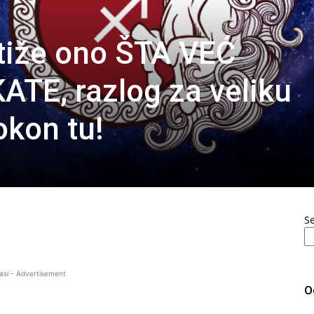
tiže ono ŠTA VEĆ
TE, razlog za veliku
kon tu!
S
asi - Advertisement
O