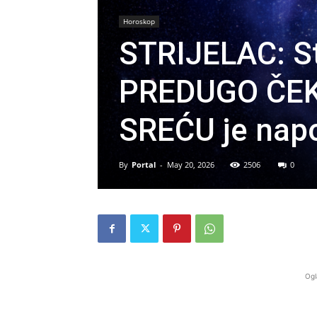
Horoskop
STRIJELAC: S
PREDUGO ČEKA
SREĆU je napo
By
Portal
-
May 20, 2026
2506
0
Ogl