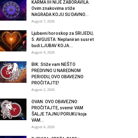
KARMA IH NIJE ZABORAVILA:
Ovim znakovima stiže
NAGRADA KOJU SU DAVNO...
August 7, 2026
Ljubavni horoskop za SRIJEDU,
5. AVGUSTA: Neplaniran susret
budi LJUBAV KOJA...
August 4, 2026
BIK: Stiže vam NEŠTO
PREDIVNO U NAREDNOM
PERIODU, OVO OBAVEZNO
PROČITAJTE!
August 2, 2026
OVAN: OVO OBAVEZNO
PROČITAJTE, svemir VAM
ŠALJE TAJNU PORUKU koja
VAM...
August 4, 2026