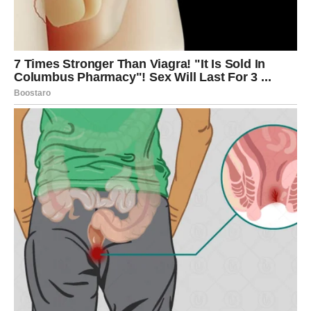
POSAO I NOVAC – STIŽE
OLAKŠANJE KOJE STE DUGO
ČEKALE
Na poslovnom planu ulazite u mnogo bolji period.
Iako ste u posljednje vrijeme često imale osjećaj da vaš
trud niko ne primjećuje, sada dolazi vrijeme kada će se
stvari početi mijenjati.
Mnoge Vage će tokom narednog perioda dobiti priliku da
pokažu koliko vrijede.
Moguće su veoma važne promjene povezane sa poslom,