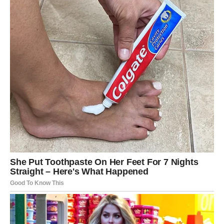
RAZLOG ZA VELIKU SREĆU JE
NAPOKON TU
Sve kroz šta ste prošle nije bilo uzalud.
Svaka prepreka, svako razočaranje i svaki težak trenutak
pripremali su vas za ono što sada dolazi.
A ono što dolazi moglo bi vam vratiti vjeru u sreću, ljubav
i život.
Zvijezde vam donose novu energiju, mnogo više mira i
osjećaj da se konačno nešto veliko mijenja u vašu korist.
Zato ne ignorišite znakove koje vam sudbina šalje.