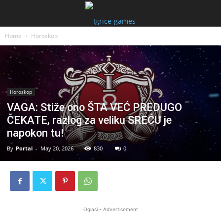
Home
Horoskop
Horoskop
VAGA: Stiže ono ŠTA VEĆ PREDUGO
ČEKATE, razlog za veliku SREĆU je
napokon tu!
By
Portal
-
May 20, 2026
830
0
Oglasi - Advertisement