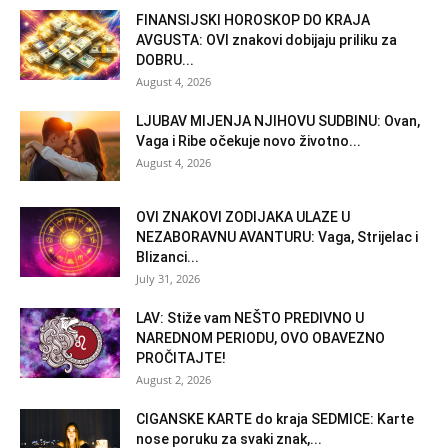
FINANSIJSKI HOROSKOP DO KRAJA
AVGUSTA: OVI znakovi dobijaju priliku za
DOBRU...
August 4, 2026
LJUBAV MIJENJA NJIHOVU SUDBINU: Ovan,
Vaga i Ribe očekuje novo životno...
August 4, 2026
OVI ZNAKOVI ZODIJAKA ULAZE U
NEZABORAVNU AVANTURU: Vaga, Strijelac i
Blizanci...
July 31, 2026
LAV: Stiže vam NEŠTO PREDIVNO U
NAREDNOM PERIODU, OVO OBAVEZNO
PROČITAJTE!
August 2, 2026
CIGANSKE KARTE do kraja SEDMICE: Karte
nose poruku za svaki znak,...