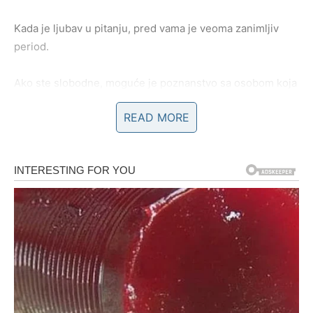
Kada je ljubav u pitanju, pred vama je veoma zanimljiv
period.
Ako ste slobodne, moguće je poznanstvo sa osobom koja
će vas osvojiti pažnjom, iskrenošću i načinom na koji vas
READ MORE
razumije.
Ono što će vas posebno iznenaditi jeste činjenica da ćete
pored te osobe osjećati mir i sreću kakvu dugo niste
osjetile.
Mnoge Vage će tokom ovog perioda konačno shvatiti da
prava ljubav dolazi onda kada prestanete pristajati na
manje od onoga što zaslužujete.
Zvijezde pokazuju i mogućnost povratka osobe iz