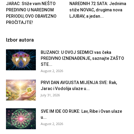
JARAC: Stiže vam NEŠTO
NAREDNIH 72 SATA: Jednima
PREDIVNO U NAREDNOM
stiže NOVAC, drugima nova
PERIODU, OVO OBAVEZNO
LJUBAV, a jedan...
PROČITAJTE!
Izbor autora
BLIZANCI: U OVOJ SEDMICI vas čeka
PREDIVNO IZNENAĐENJE, saznajte ZAŠTO
STE...
August 2, 2026
PRVI DAN AVGUSTA MIJENJA SVE: Rak,
Jarac i Vodolija ulaze u...
July 31, 2026
SVE IM IDE OD RUKE: Lav, Ribe i Ovan ulaze
u...
August 2, 2026