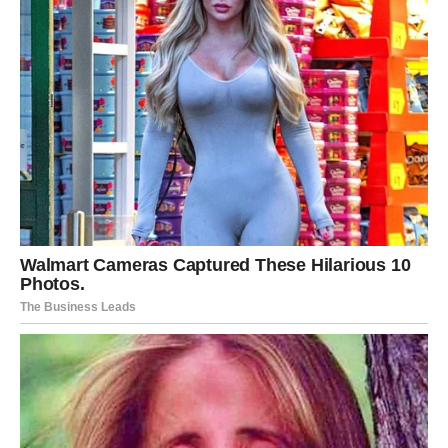
Jer ono što ste predugo čekale sada polako ulazi u vaš
život i moglo bi vam donijeti sreću veću nego što
trenutno možete zamisliti.