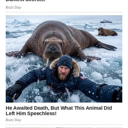
odluku ili da konačno krenete putem koji će vam donijeti
sreću i mir.
Mnoge Vage će upravo zahvaljujući jednom razgovoru ili
savjetu shvatiti šta zaista žele od života.
VRIJEME JE DA PRESTANETE
SUMNJATI U SEBE
Previše ste energije trošile na brigu, razmišljanje i strah
od budućnosti.
Često ste sumnjale u sebe čak i onda kada ste bile
mnogo jače nego što ste mislile.
Ali sudbina vam sada pokazuje da dolazi period tokom
kojeg ćete konačno shvatiti koliko zapravo vrijedite.