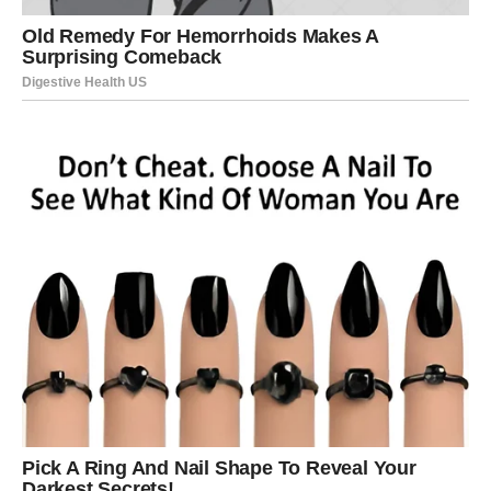
finansijama ili ljudima koji mogu imati veliki uticaj na vašu
budućnost.
Kada je novac u pitanju, pred vama je stabilniji period.
Ono što će vas posebno iznenaditi jeste činjenica da će
se problemi koji vas dugo opterećuju početi rješavati
mnogo brže nego što trenutno očekujete.
JEDNA OSOBA IMA VAŽNU
ULOGU U VAŠOJ SREĆI
Zvijezde pokazuju da u vašem životu postoji osoba koja
vam želi mnogo više dobra nego što trenutno mislite.
Ta osoba mogla bi vam pomoći da donesete veoma važnu