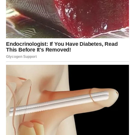
prošlosti.
Ta osoba još uvijek razmišlja o vama i moguće je da će
pokušati obnoviti kontakt.
Ali ovog puta vi ćete mnogo jasnije vidjeti šta želite.
Vage koje su zauzete konačno će uspjeti riješiti
nesporazume koji ih dugo opterećuju.