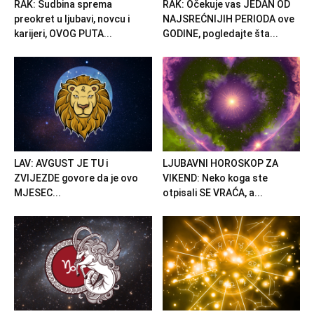
RAK: Sudbina sprema
RAK: Očekuje vas JEDAN OD
preokret u ljubavi, novcu i
NAJSREĆNIJIH PERIODA ove
karijeri, OVOG PUTA...
GODINE, pogledajte šta...
LAV: AVGUST JE TU i
LJUBAVNI HOROSKOP ZA
ZVIJEZDE govore da je ovo
VIKEND: Neko koga ste
MJESEC...
otpisali SE VRAĆA, a...