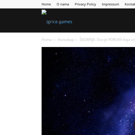
Home
O nama
Privacy Policy
Impressum
Konta
Games
Home
Horoskop
ŠKORPIJA: Ovo je PORUKA koja v
Portal