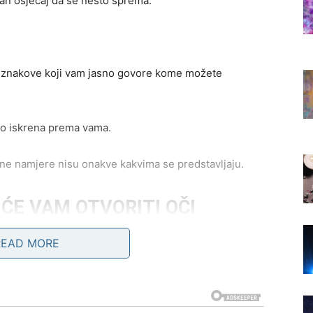
an osjećaj da se nešto sprema.
ti znakove koji vam jasno govore kome možete
no iskrena prema vama.
jene namjere nisu onakve kakvima se predstavljaju.
ĆE VAM OTVORITI OČI
READ MORE
oma važan razgovor.
dugo skriva ili ćete konačno saznati istinu koju ste