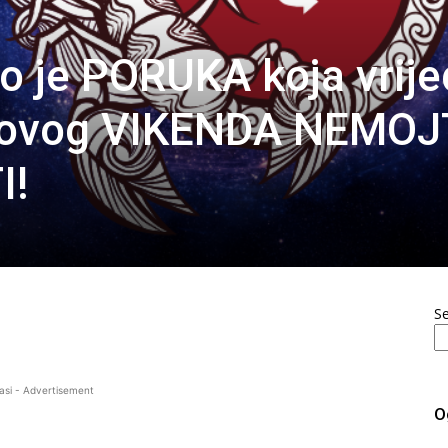
 je PORUKA koja vrije
 ovog VIKENDA NEMOJ
I!
S
asi - Advertisement
O