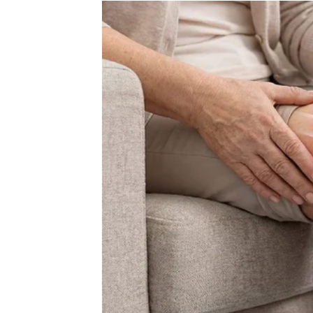
Iako vas to u prvi trenutak može iznenaditi, v
živjeti u iluziji.
Zvijezde vam sada pomažu da otvorite oči i j