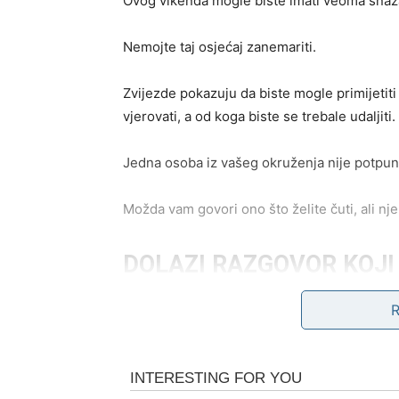
Ovog vikenda mogle biste imati veoma snaž
Nemojte taj osjećaj zanemariti.
Zvijezde pokazuju da biste mogle primijeti
vjerovati, a od koga biste se trebale udaljiti.
Jedna osoba iz vašeg okruženja nije potpu
Možda vam govori ono što želite čuti, ali n
DOLAZI RAZGOVOR KOJI 
Mnoge Škorpije će tokom vikenda voditi ve
Moguće je da će vam neko priznati nešto što 
već neko vrijeme naslućivale.