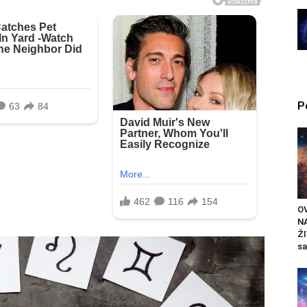
P
OV
N
ŽI
sa