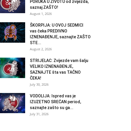
PORUKA U ŽIVOTU od zvijezda,
saznaj ZAŠTO!
August 1, 2026
ŠKORPIJA: U OVOJ SEDMICI
vas čeka PREDIVNO
IZNENAĐENJE, saznajte ZAŠTO
STE...
August 2, 2026
STRIJELAC: Zvijezde vam šalju
VELIKO IZNENAĐENJE,
SAZNAJTE šta vas TAČNO
ČEKA!
July 30, 2026
VODOLIJA: Ispred vas je
IZUZETNO SREĆAN period,
saznajte zašto su ga...
July 31, 2026