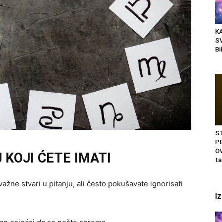
K
S
Bi
S
PE
OV
 KOJI ĆETE IMATI
ta
ažne stvari u pitanju, ali često pokušavate ignorisati
I