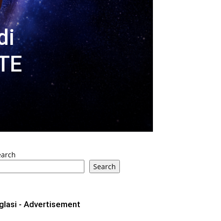
di
TE
earch
Search
glasi - Advertisement