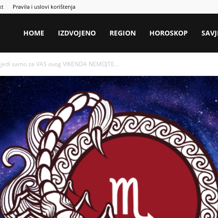
kt
Pravila i uslovi korištenja
HOME
IZDVOJENO
REGION
HOROSKOP
SAVJ
rijedi samo za VAS ovog VIKENDA NEMOJTE...