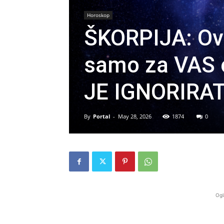
Horoskop
ŠKORPIJA: Ovo
samo za VAS
JE IGNORIRAT
By
Portal
-
May 28, 2026
1874
0
Ogl