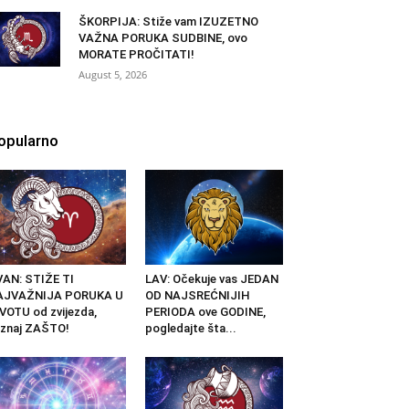
ŠKORPIJA: Stiže vam IZUZETNO
VAŽNA PORUKA SUDBINE, ovo
MORATE PROČITATI!
August 5, 2026
opularno
AN: STIŽE TI
LAV: Očekuje vas JEDAN
AJVAŽNIJA PORUKA U
OD NAJSREĆNIJIH
VOTU od zvijezda,
PERIODA ove GODINE,
znaj ZAŠTO!
pogledajte šta...