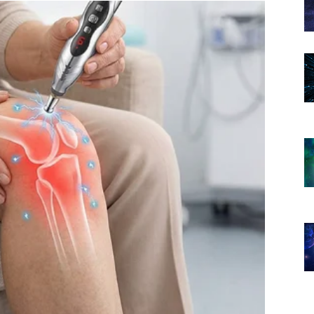
rlo brzo ćete shvatiti da je bolje znati istinu nego
asno vidite ljude oko sebe.