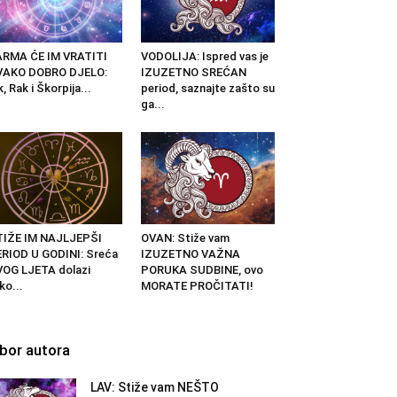
ARMA ĆE IM VRATITI
VODOLIJA: Ispred vas je
VAKO DOBRO DJELO:
IZUZETNO SREĆAN
k, Rak i Škorpija...
period, saznajte zašto su
ga...
TIŽE IM NAJLJEPŠI
OVAN: Stiže vam
RIOD U GODINI: Sreća
IZUZETNO VAŽNA
OG LJETA dolazi
PORUKA SUDBINE, ovo
ko...
MORATE PROČITATI!
zbor autora
LAV: Stiže vam NEŠTO