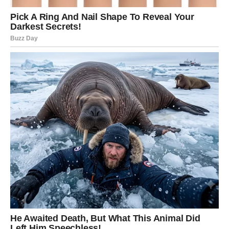
Zvijezde vam šalju još jedno upozorenje.
Ovog vikenda mogle biste burno reagovati na nešto što
vas povrijedi ili razočara.
Pokušajte ne donositi velike odluke u trenutku ljutnje.
Jedna impulzivna reakcija mogla bi vam kasnije donijeti
kajanje.
Dajte sebi vremena da razmislite prije nego što nešto
kažete ili uradite.
OVAJ VIKEND DONOSI VAŽNU
PREKRETNICU