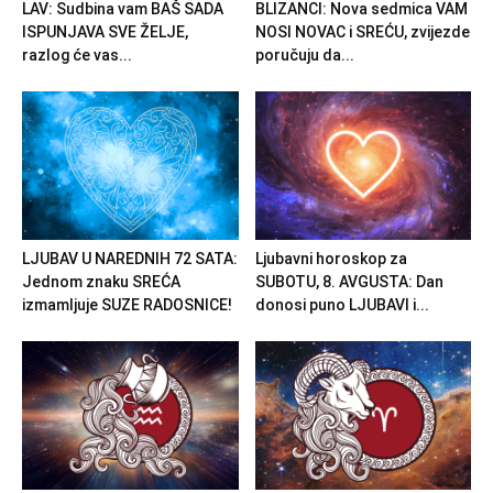
LAV: Sudbina vam BAŠ SADA
BLIZANCI: Nova sedmica VAM
ISPUNJAVA SVE ŽELJE,
NOSI NOVAC i SREĆU, zvijezde
razlog će vas...
poručuju da...
LJUBAV U NAREDNIH 72 SATA:
Ljubavni horoskop za
Jednom znaku SREĆA
SUBOTU, 8. AVGUSTA: Dan
izmamljuje SUZE RADOSNICE!
donosi puno LJUBAVI i...