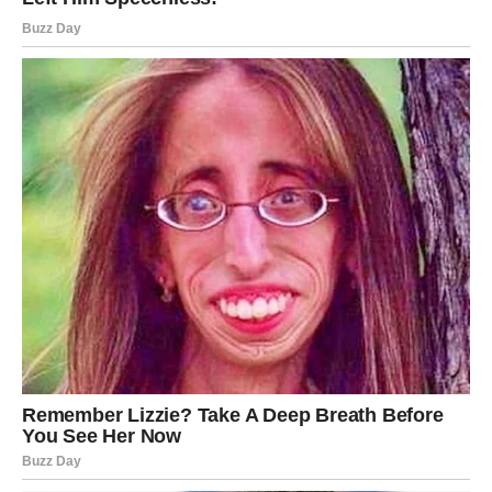
Iako vam možda sada ne djeluje tako, vikend pred vama
mogao bi označiti početak veoma važnog perioda u
vašem životu.
Neke stvari će završiti, ali upravo zato dolazi nešto
mnogo bolje.
Zvijezde vam sada pokušavaju pokazati pravi put.
Zato nemojte ignorisati znakove, osjećaje i ljude koji se
ovog vikenda pojavljuju u vašem životu.
Jer poruka koju vam sudbina šalje ovog vikenda mogla bi
promijeniti mnogo više nego što trenutno možete
zamisliti.