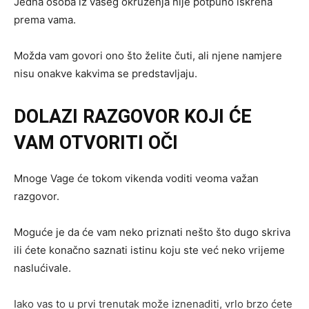
Jedna osoba iz vašeg okruženja nije potpuno iskrena
prema vama.
Možda vam govori ono što želite čuti, ali njene namjere
nisu onakve kakvima se predstavljaju.
DOLAZI RAZGOVOR KOJI ĆE
VAM OTVORITI OČI
Mnoge Vage će tokom vikenda voditi veoma važan
razgovor.
Moguće je da će vam neko priznati nešto što dugo skriva
ili ćete konačno saznati istinu koju ste već neko vrijeme
naslućivale.
Iako vas to u prvi trenutak može iznenaditi, vrlo brzo ćete