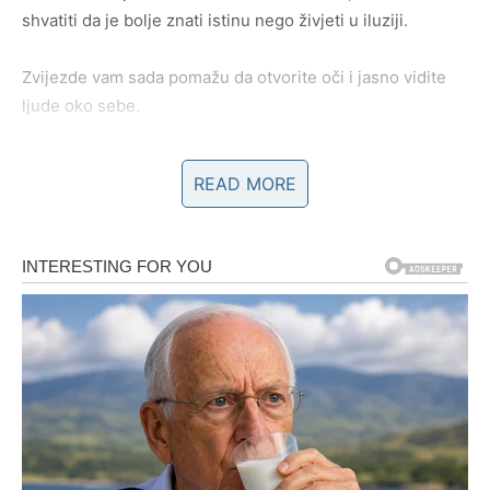
shvatiti da je bolje znati istinu nego živjeti u iluziji.
Zvijezde vam sada pomažu da otvorite oči i jasno vidite
ljude oko sebe.
READ MORE
NOVAC I PRILIKE STIŽU KROZ
NEOČEKIVAN SUSRET