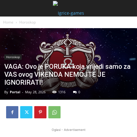
Home
Horoskop
Horoskop
VAGA: Ovo je PORUKA koja vrijedi samo za
VAS ovog VIKENDA NEMOJTE JE
IGNORIRATI!
By
Portal
-
May 28, 2026
1316
0
Oglasi - Advertisement