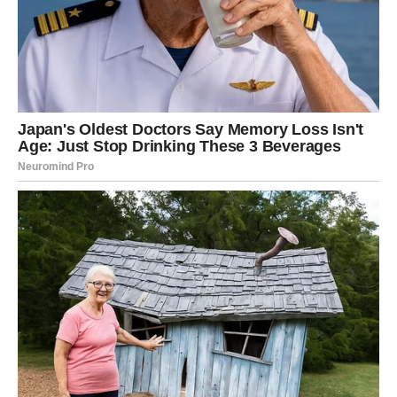
Ovaj vikend mogao bi vam donijeti i zanimljivu priliku
povezanu sa novcem ili poslom.
Moguće je da će jedan slučajan susret ili razgovor
pokrenuti nešto veoma važno za vašu budućnost.
Nemojte odbijati pozive, druženja ili kontakte sa ljudima
koje dugo niste vidjele.
Sudbina vam upravo kroz takve situacije pokušava
otvoriti nova vrata.
LJUBAV – SRCE VAM GOVORI
ISTINU