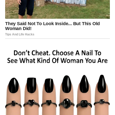
Kada je ljubav u pitanju, ovog vikenda ćete mnogo jasnije
vidjeti šta želite.
Ako ste slobodne, moguće je poznanstvo sa osobom koja
će vas odmah privući šarmom, pažnjom i načinom na koji
vas razumije.
Ako ste zauzete, pred vama je razgovor koji bi mogao
promijeniti odnos sa voljenom osobom.
Važno je da ovog puta ne krijete emocije.
Recite ono što osjećate.
NE DONOSITE ODLUKE U
LJUTNJI