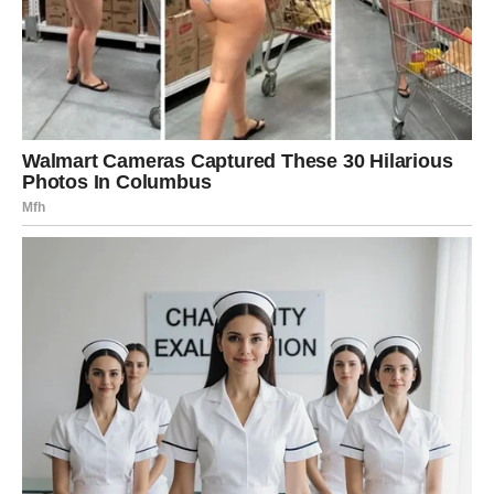
Ovaj vikend mogao bi vam donijeti i zanimljivu priliku
povezanu sa novcem ili poslom.
Moguće je da će jedan slučajan susret ili razgovor
pokrenuti nešto veoma važno za vašu budućnost.
Nemojte odbijati pozive, druženja ili kontakte sa ljudima
koje dugo niste vidjeli.
Sudbina vam upravo kroz takve situacije pokušava
otvoriti nova vrata.
LJUBAV – SRCE VAM GOVORI
ISTINU