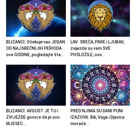
BLIZANCI: Očekuje vas JEDAN
LAV: SREĆA, PARE i LJUBAV,
OD NAJSREĆNIJIH PERIODA
zvijezde su vam SVE
ove GODINE, pogledajte šta...
POSLOŽILE, ovo...
BLIZANCI: AVGUST JE TU i
PRED NJIMA SU DANI PUNI
ZVIJEZDE govore da je ovo
IZAZOVA: Bik, Vaga i Djevica
MJESEC...
moraće...