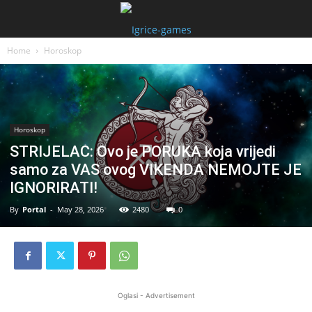
Home
Horoskop
Horoskop
STRIJELAC: Ovo je PORUKA koja vrijedi
samo za VAS ovog VIKENDA NEMOJTE JE
IGNORIRATI!
By
Portal
-
May 28, 2026
2480
0
Oglasi - Advertisement