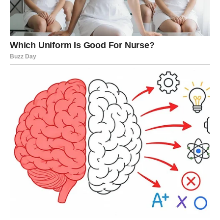
Kada je ljubav u pitanju, ovog vikenda ćete mnogo jasnije
vidjeti šta želite.
Ako ste slobodni, moguće je poznanstvo sa osobom koja
će vas odmah privući humorom, energijom i načinom
komunikacije.
Ako ste zauzeti, pred vama je razgovor koji bi mogao
promijeniti odnos sa voljenom osobom.
Važno je da ovog puta ne krijete emocije.
Recite ono što osjećate.
NE DONOSITE ODLUKE U
LJUTNJI