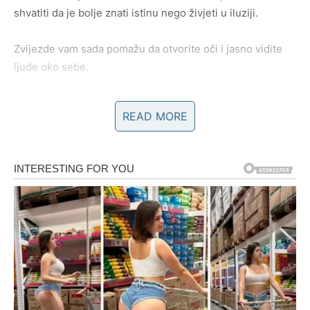
shvatiti da je bolje znati istinu nego živjeti u iluziji.
Zvijezde vam sada pomažu da otvorite oči i jasno vidite
ljude oko sebe.
READ MORE
NOVAC I PRILIKE STIŽU KROZ
NEOČEKIVAN SUSRET