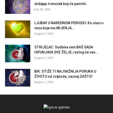
dobijaju trenutak koji će pamtiti...
July 30, 2026
LJUBAV U NAREDNOM PERIODU: Ko ulazi u
vezu koja mu MIJENJA...
August 3, 2026
STRIJELAC: Sudbina vam BAŠ SADA
ISPUNJAVA SVE ŽELJE, razlog će vas...
August 3, 2026
BIK: STIŽE TI NAJVAŽNIJA PORUKA U
ŽIVOTU od zvijezda, saznaj ZAŠTO!
August 1, 2026