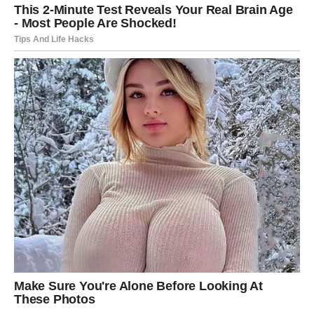
Zvijezde vam šalju još jedno upozorenje.
Ovog vikenda mogli biste burno reagovati na nešto što
vas povrijedi ili razočara.
Pokušajte ne donositi velike odluke u trenutku ljutnje.
Jedna impulzivna reakcija mogla bi vam kasnije donijeti
kajanje.
Dajte sebi vremena da razmislite prije nego što nešto
kažete ili uradite.
OVAJ VIKEND DONOSI VAŽNU
PREKRETNICU