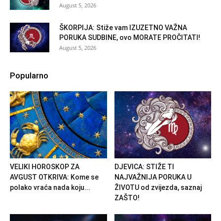
August 5, 2026
ŠKORPIJA: Stiže vam IZUZETNO VAŽNA
PORUKA SUDBINE, ovo MORATE PROČITATI!
August 5, 2026
Popularno
VELIKI HOROSKOP ZA
DJEVICA: STIŽE TI
AVGUST OTKRIVA: Kome se
NAJVAŽNIJA PORUKA U
polako vraća nada koju...
ŽIVOTU od zvijezda, saznaj
ZAŠTO!