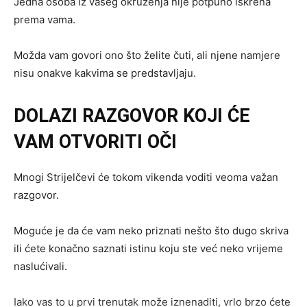
Jedna osoba iz vašeg okruženja nije potpuno iskrena
prema vama.
Možda vam govori ono što želite čuti, ali njene namjere
nisu onakve kakvima se predstavljaju.
DOLAZI RAZGOVOR KOJI ĆE
VAM OTVORITI OČI
Mnogi Strijelčevi će tokom vikenda voditi veoma važan
razgovor.
Moguće je da će vam neko priznati nešto što dugo skriva
ili ćete konačno saznati istinu koju ste već neko vrijeme
naslućivali.
Iako vas to u prvi trenutak može iznenaditi, vrlo brzo ćete