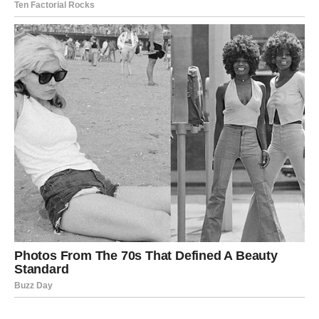
Iako vam možda sada ne djeluje tako, vikend pred vama
mogao bi označiti početak veoma važnog perioda u
vašem životu.
Neke stvari će završiti, ali upravo zato dolazi nešto
mnogo bolje.
Zvijezde vam sada pokušavaju pokazati pravi put.
Zato nemojte ignorisati znakove, osjećaje i ljude koji se
ovog vikenda pojavljuju u vašem životu.
Jer poruka koju vam sudbina šalje ovog vikenda mogla bi
promijeniti mnogo više nego što trenutno možete
zamisliti.