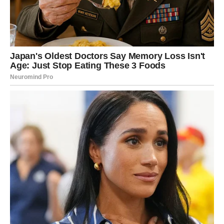
Umesto da prizna taj osećaj, osoba može reagovati tako
što će pokušati da umanji vrednost onoga što druga
osoba ima.
Zbog toga se često dešava da ljudi vređaju ili
omalovažavaju nekoga ko je uspešan, srećan ili
samopouzdan. U takvim situacijama uvreda je zapravo
način da se sakrije zavist.
3. Frustracija i potisnut bes
Ljudi koji u sebi nose mnogo nezadovoljstva često
nemaju zdrav način da izbace emocije. Problemi na poslu,
finansijski pritisci, loši odnosi ili lične brige mogu stvoriti
osećaj frustracije.