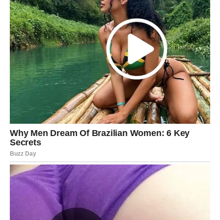
izražavanja nezadovoljstva ili konflikta.
Ipak, psihologija naglašava da se ovakvi obrasci
ponašanja mogu promeniti uz svest i rad na sebi.
7. Projekcija sopstvenih problema
Jedan od zanimljivih psiholoških mehanizama je
projekcija
. To znači da osoba svoje sopstvene mane,
strahove ili slabosti pripisuje drugima.
Na primer, neko ko se oseća nesposobno može drugima
govoriti da su nesposobni. Osoba koja ima problem sa
samopouzdanjem može stalno kritikovati tuđ izgled ili
ponašanje.