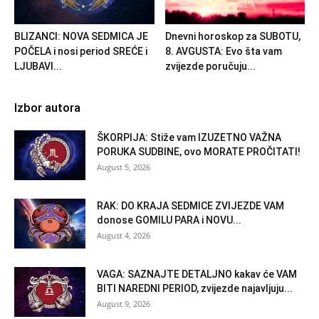
BLIZANCI: NOVA SEDMICA JE
Dnevni horoskop za SUBOTU,
POČELA i nosi period SREĆE i
8. AVGUSTA: Evo šta vam
LJUBAVI...
zvijezde poručuju...
Izbor autora
ŠKORPIJA: Stiže vam IZUZETNO VAŽNA
PORUKA SUDBINE, ovo MORATE PROČITATI!
August 5, 2026
RAK: DO KRAJA SEDMICE ZVIJEZDE VAM
donose GOMILU PARA i NOVU...
August 4, 2026
VAGA: SAZNAJTE DETALJNO kakav će VAM
BITI NAREDNI PERIOD, zvijezde najavljuju...
August 9, 2026