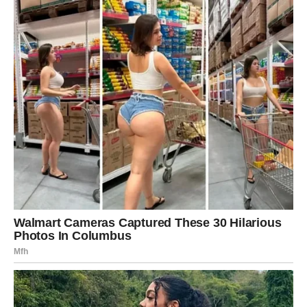
izgovoriti uvredu bez svesti o tome koliko ona može
povrediti drugu osobu.
Takve osobe često imaju poteškoće u empatiji i
razumevanju tuđih osećanja.
6. Naučeno ponašanje iz
detinjstva
Način na koji komuniciramo često je rezultat okruženja u
kojem smo odrasli. Ako je neko odrastao u porodici gde
su uvrede, kritika ili ponižavanje bili uobičajen način
komunikacije, postoji velika verovatnoća da će i sam
usvojiti takvo ponašanje.
Za takvu osobu to može postati „normalan“ način