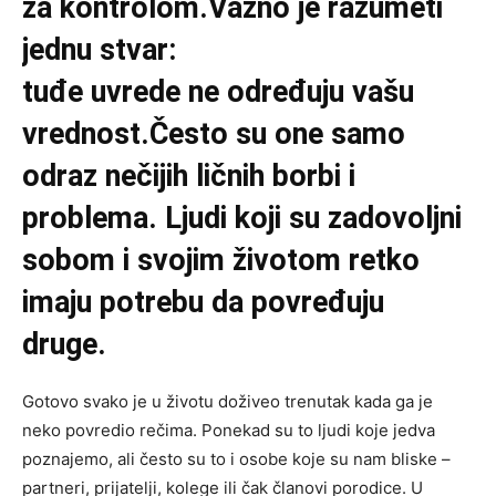
za kontrolom.Važno je razumeti
jednu stvar:
tuđe uvrede ne određuju vašu
vrednost.Često su one samo
odraz nečijih ličnih borbi i
problema. Ljudi koji su zadovoljni
sobom i svojim životom retko
imaju potrebu da povređuju
druge.
Gotovo svako je u životu doživeo trenutak kada ga je
neko povredio rečima. Ponekad su to ljudi koje jedva
poznajemo, ali često su to i osobe koje su nam bliske –
partneri, prijatelji, kolege ili čak članovi porodice. U