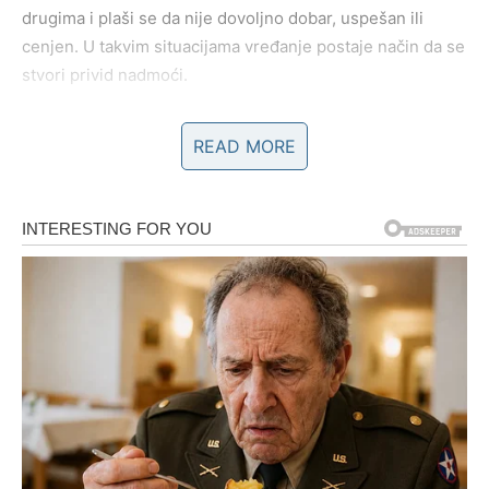
drugima i plaši se da nije dovoljno dobar, uspešan ili
cenjen. U takvim situacijama vređanje postaje način da se
stvori privid nadmoći.
Na primer, osoba koja se oseća inferiorno može
READ MORE
kritikovati tuđ izgled, uspeh ili ponašanje kako bi se na
trenutak osećala jače.
Psiholozi često kažu:
Ljudi koji su zaista sigurni u sebe nemaju potrebu da
ponižavaju druge.
2. Ljubomora i zavist
Ljubomora je veoma snažna emocija. Kada neko vidi da
druga osoba ima nešto što on želi – uspeh, popularnost,
ljubav ili pažnju – može osetiti unutrašnju nelagodu.