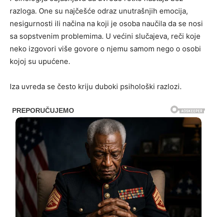
razloga. One su najčešće odraz unutrašnjih emocija,
nesigurnosti ili načina na koji je osoba naučila da se nosi
sa sopstvenim problemima. U većini slučajeva, reči koje
neko izgovori više govore o njemu samom nego o osobi
kojoj su upućene.
Iza uvreda se često kriju duboki psihološki razlozi.