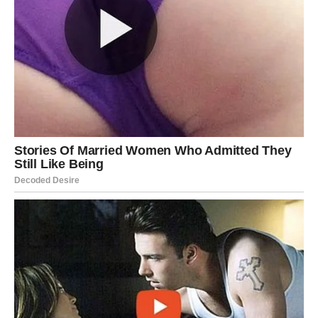
Na taj način osoba pokušava da pobegne od suočavanja
sa sopstvenim problemima.
8. Potreba za pažnjom
Neki ljudi vređaju druge jer žele pažnju. Provokacija i
negativne reakcije ponekad su način da se osećaju
primećeno.
Čak i kada je reakcija negativna, za neke osobe to je i
dalje oblik pažnje koji im daje osećaj važnosti.