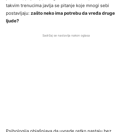
takvim trenucima javlja se pitanje koje mnogi sebi
postavljaju:
zašto neko ima potrebu da vređa druge
ljude?
Sadržaj se nastavlja nakon oglasa
Psihologija objašnjava da uvrede retko nastaju bez