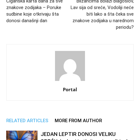
Ciganska karta dana za sve
Blizancima dolazi blagoslov,
znakove zodijaka – Poruke
Lav sija od sreće, Vodoliji neće
sudbine koje otkrivaju šta
biti lako a šta čeka sve
donosi današnji dan
znakove zodijaka u narednom
periodu?
Portal
RELATED ARTICLES
MORE FROM AUTHOR
JEDAN LEPTIR DONOSI VELIKU