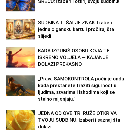
SREĆU: Izaberi i otkrij svoju sudbinu!
SUDBINA TI ŠALJE ZNAK: Izaberi
jednu cigansku kartu i pročitaj šta
slijedi
KADA IZGUBIŠ OSOBU KOJA TE
ISKRENO VOLJELA — KAJANJE
DOLAZI PREKASNO
„Prava SAMOKONTROLA počinje onda
kada prestanete tražiti sigurnost u
ljudima, stvarima i ishodima koji se
stalno mijenjaju.“
JEDNA OD OVE TRI RUŽE OTKRIVA
TVOJU SUDBINU: Izaberi i saznaj šta
dolazi!