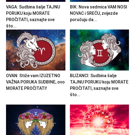
VAGA: Sudbina šalje TAJNU
BIK: Nova sedmica VAM NOSI
PORUKU koju MORATE
NOVAC i SREĆU, zvijezde
PROČITATI, saznajte sve
poručuju da...
što...
OVAN: Stiže vam IZUZETNO
BLIZANCI: Sudbina šalje
VAŽNA PORUKA SUDBINE, ovo
TAJNU PORUKU koju MORATE
MORATE PROČITATI!
PROČITATI, saznajte sve
što...