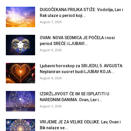
DUGOČEKANA PRILIKA STIŽE: Vodolija, Lav i
Rak ulaze u period koji...
August 7, 2026
OVAN: NOVA SEDMICA JE POČELA i nosi
period SREĆE i LJUBAVI...
August 9, 2026
Ljubavni horoskop za SRIJEDU, 5. AVGUSTA:
Neplaniran susret budi LJUBAV KOJA...
August 4, 2026
IZDRŽLJIVOST ĆE IM SE ISPLATITI U
NAREDNIM DANIMA: Ovan, Lav i...
August 5, 2026
VRIJEME JE ZA VELIKE ODLUKE: Lav, Ovan i
Bik nalaze se...