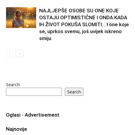
NAJLJEPŠE OSOBE SU ONE KOJE
OSTAJU OPTIMISTIČNE I ONDA KADA
IH ŽIVOT POKUŠA SLOMITI… I one koje
se, uprkos svemu, još uvijek iskreno
smiju.
Search
Search
Oglasi - Advertisement
Najnovije