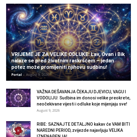
VRIJEME JE ZA VELIKE ODLUKE: Lav, Ovan i Bik
nalaze se pred životnim raskršćem – jedan
potez može promijeniti njihovu sudbinu!
Portal
-
August 9, 2026
VAŽNA DEŠAVANJA ČEKAJU DJEVICU, VAGU I
VODOLIJU: Sudbina im donosi velike preokrete,
neočekivane vijesti i odluke koje mijenjaju sve!
August 9, 2026
RIBE: SAZNAJTE DETALJNO kakav će VAM BITI
NAREDNI PERIOD, zvijezde najavljuju VELIKA
IZNENAĐENJA!