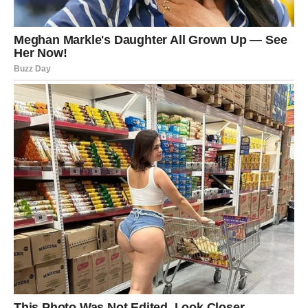
Kada se takve emocije nagomilaju, osoba može reagovati
agresivno prema drugima – često bez pravog razloga.
U tim trenucima uvreda nije nužno usmerena ka
konkretnoj osobi. Ona je samo način da neko izbaci
sopstveni bes i stres.
4. Potreba za kontrolom
U nekim odnosima uvrede se koriste kao
sredstvo
manipulacije i kontrole
. Kada neko stalno kritikuje,
omalovažava ili ponižava drugu osobu, pokušava da
naruši njeno samopouzdanje.
Na taj način osoba može pokušati da stvori osećaj da je
ona važnija ili moćnija u odnosu.