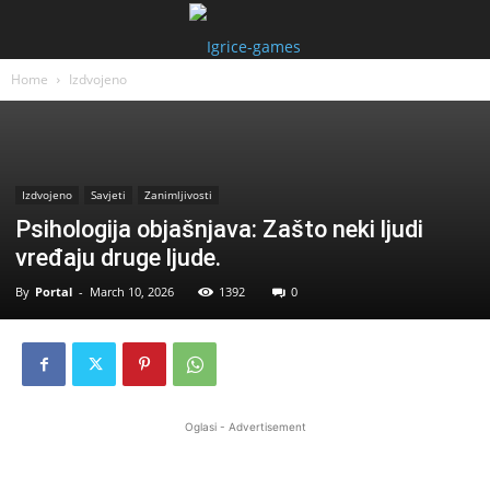
Home
Izdvojeno
Izdvojeno
Savjeti
Zanimljivosti
Psihologija objašnjava: Zašto neki ljudi
vređaju druge ljude.
By
Portal
-
March 10, 2026
1392
0
Oglasi - Advertisement