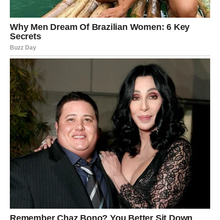
dovoljno lepo ponašanje ako iza njega ne stoji stvarna
emocija. Slobodne Vage mogu upoznati osobu koja ih
privlači šarmom i inteligencijom, dok one zauzete mogu
poželeti više bliskosti i sigurnosti.
Na poslovnom planu moguća je dilema između dve
mogućnosti. Zvezde joj savetuju da ne bira ono što
izgleda lakše, već ono što oseća kao ispravno.
Škorpija
Škorpija ulazi u period dubokih osećanja, unutrašnjih
promena i važnih saznanja. Ovo je vreme kada će neke
istine izaći na videlo, bilo da se radi o drugima ili o njoj
samoj. Škorpija neće moći da ignoriše ono što oseća, niti
ono što jasno vidi u postupcima ljudi oko sebe.