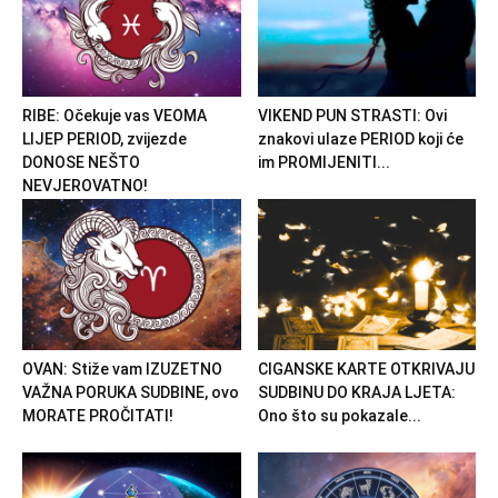
RIBE: Očekuje vas VEOMA
VIKEND PUN STRASTI: Ovi
LIJEP PERIOD, zvijezde
znakovi ulaze PERIOD koji će
DONOSE NEŠTO
im PROMIJENITI...
NEVJEROVATNO!
OVAN: Stiže vam IZUZETNO
CIGANSKE KARTE OTKRIVAJU
VAŽNA PORUKA SUDBINE, ovo
SUDBINU DO KRAJA LJETA:
MORATE PROČITATI!
Ono što su pokazale...