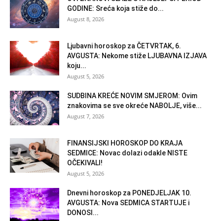
GODINE: Sreća koja stiže do...
August 8, 2026
Ljubavni horoskop za ČETVRTAK, 6.
AVGUSTA: Nekome stiže LJUBAVNA IZJAVA
koju...
August 5, 2026
SUDBINA KREĆE NOVIM SMJEROM: Ovim
znakovima se sve okreće NABOLJE, više...
August 7, 2026
FINANSIJSKI HOROSKOP DO KRAJA
SEDMICE: Novac dolazi odakle NISTE
OČEKIVALI!
August 5, 2026
Dnevni horoskop za PONEDJELJAK 10.
AVGUSTA: Nova SEDMICA STARTUJE i
DONOSI...