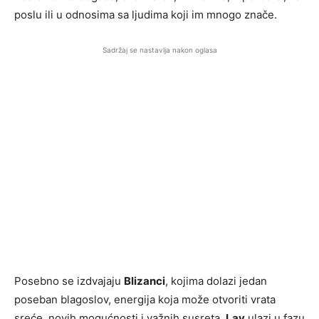
poslu ili u odnosima sa ljudima koji im mnogo znače.
Sadržaj se nastavlja nakon oglasa
Posebno se izdvajaju
Blizanci
, kojima dolazi jedan
poseban blagoslov, energija koja može otvoriti vrata
sreće, novih mogućnosti i važnih susreta.
Lav
ulazi u fazu