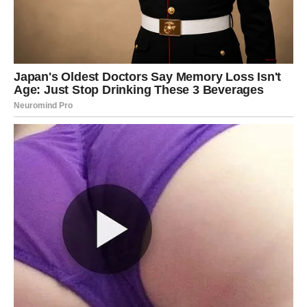
Bik
Bik ulazi u fazu u kojoj se polako smiruju tenzije koje su
ga dugo pritiskale. Iza njega je vreme u kojem je mnogo
razmišljao, preispitivao ljude, sopstvene odluke i buduće
korake. Sada počinje da oseća da se stvari vraćaju u neku
mirniju i stabilniju formu. To ne znači da će sve odjednom
biti savršeno, ali znači da Bik više neće imati osećaj da
sve mora da nosi sam i bez predaha.
Na ljubavnom planu dolazi nežnija energija. Bikovi koji su
u vezi mogu očekivati više mira, razgovora i osećaja
sigurnosti. Partner može pokazati više pažnje nego
ranije, a to će Bikovima mnogo značiti. Slobodni Bikovi
mogu upoznati osobu koja neće doći burno i naglo, već
tiho i postepeno, ali sa namerom da ostane duže nego što
se na početku čini.