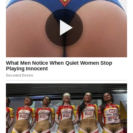
primećen, pohvaljen, voljen i nagrađen za ono što jeste.
Na poslovnom planu moguće su veoma lepe vesti. Neki
Lavovi mogu dobiti priznanje, priliku, ponudu ili znak da je
njihovo vreme konačno došlo. Ako su se trudili i ćutke
nosili teret svojih obaveza, sada dolazi period u kojem će
se to videti jasnije nego ranije.
Na ljubavnom planu Lav blista posebnom energijom.
Privlači pažnju gde god da se pojavi, a njegovo
samopouzdanje raste. Oni koji su u vezi mogu ući u lepšu
i strastveniju fazu odnosa, dok slobodni Lavovi mogu
upoznati osobu koja im budi jake emocije i osećaj da su
konačno na istoj talasnoj dužini sa nekim.
Lav sada treba da veruje sebi više nego ikad. Ovo je
njegov period osvajanja, radosti i povratka unutrašnje