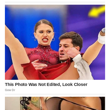
kontakte, ideje i realizaciju nečega što je dugo bilo samo
plan. Blizanci sada treba da prate znakove, jer ono što
dolazi može biti mnogo važnije nego što trenutno izgleda.
Rak
Rak ulazi u period pojačanih emocija i unutrašnjih uvida.
Ovo je vreme kada će osećati mnogo toga duboko, možda
čak i jače nego obično. Neki Rakovi će razmišljati o
prošlosti, o ljudima koje nisu zaboravili, o odnosima koji
su ih obeležili, ali i o sopstvenim granicama. Ipak, iako
ovaj period donosi osećajnost, on donosi i važno
sazrevanje.
Na ljubavnom planu mogući su veoma iskreni razgovori.
Rakovi koji su u vezi mogu sa partnerom otvoriti teme
koje su dugo bile pod tepihom. To neće biti lako, ali može