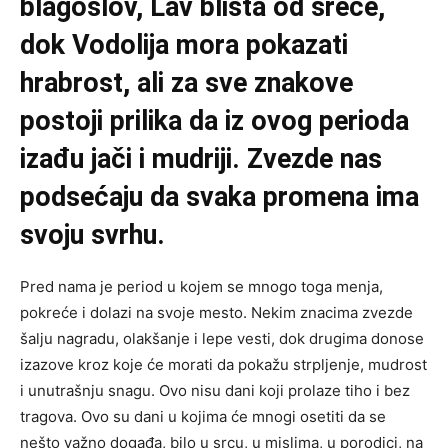
blagoslov, Lav blista od sreće,
dok Vodolija mora pokazati
hrabrost, ali za sve znakove
postoji prilika da iz ovog perioda
izađu jači i mudriji. Zvezde nas
podsećaju da svaka promena ima
svoju svrhu.
Pred nama je period u kojem se mnogo toga menja,
pokreće i dolazi na svoje mesto. Nekim znacima zvezde
šalju nagradu, olakšanje i lepe vesti, dok drugima donose
izazove kroz koje će morati da pokažu strpljenje, mudrost
i unutrašnju snagu. Ovo nisu dani koji prolaze tiho i bez
tragova. Ovo su dani u kojima će mnogi osetiti da se
nešto važno događa, bilo u srcu, u mislima, u porodici, na