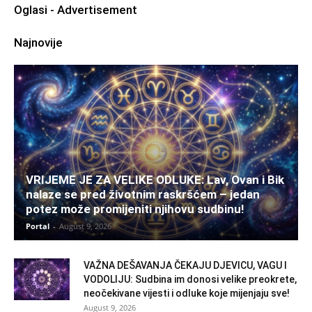
Oglasi - Advertisement
Najnovije
VRIJEME JE ZA VELIKE ODLUKE: Lav, Ovan i Bik
nalaze se pred životnim raskršćem – jedan
potez može promijeniti njihovu sudbinu!
Portal
-
August 9, 2026
VAŽNA DEŠAVANJA ČEKAJU DJEVICU, VAGU I
VODOLIJU: Sudbina im donosi velike preokrete,
neočekivane vijesti i odluke koje mijenjaju sve!
August 9, 2026