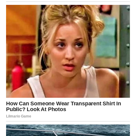
osećaj slobode.
Na ljubavnom planu moguće su lepe i spontane situacije.
Strelčevi mogu upoznati osobu kroz druženje, put,
poruku ili neki sasvim neplaniran susret. Oni koji su u
vezi mogu osetiti potrebu da unesu više svežine u odnos.
Na poslovnom planu važno je da ne odustane od onoga
što želi samo zato što još ne vidi jasan rezultat. Neke
stvari dolaze sporije, ali dolaze.
Jarac
Jarac ulazi u ozbiljniji period, ali i period važnog
sazrevanja. Ovo je vreme kada će jasnije nego ranije
videti ko mu je oslonac, šta mu je prioritet i koliko vredi