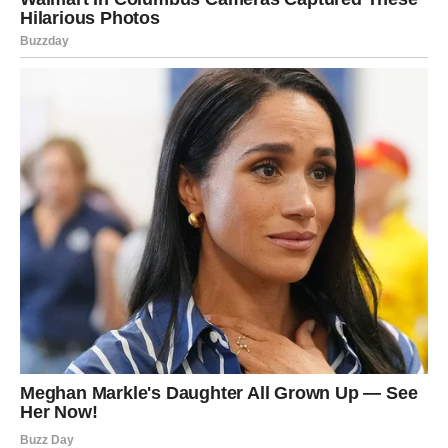
Blizanci su u prethodnom periodu možda imali utisak da
mnogo toga stoji, da se planovi menjaju, da ih ljudi ne
razumeju dovoljno ili da se od njih očekuje više nego što
trenutno mogu da pruže. Međutim, sada dolazi energija
pomeranja. Mnogi pripadnici ovog znaka osetiće kao da
im se vraća lakoća, inspiracija i ona posebna nada koju
samo oni umeju da nose kada osete da dolaze bolji dani.
Na ljubavnom planu ovo može biti veoma lep period.
Slobodni Blizanci mogu upoznati osobu koja ih
intelektualno privlači, zabavlja i inspiriše. Oni koji su u
vezi mogu doživeti lep preokret u odnosu, više bliskosti,
više razumevanja i osećaj da partner konačno pokazuje
ono što Blizanci žele da osete.
Na poslovnom planu dolazi mogućnost za napredak, nove