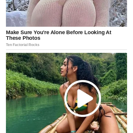
Na ljubavnom planu moguće su važne spoznaje. Ako je u
vezi, shvatiće šta joj zaista treba da bi bila mirna. Ako je
slobodna, može se pojaviti osoba koja joj deluje drugačije
od onoga na šta je navikla, ali upravo ta različitost može
probuditi posebnu bliskost.
Vaga
Vaga ulazi u period u kojem će mnogo toga zavisiti od
njenih odluka. Ona je znak koji voli ravnotežu i mir, ali
sada će se možda naći pred situacijama koje traže jasan
stav. Neće više moći da odlaže ono što zna da mora rešiti.
To može biti odnos, poslovna odluka ili unutrašnja dilema
koja je prati već neko vreme.
Na ljubavnom planu Vaga može osetiti pojačanu potrebu
za nežnošću, ali i za iskrenošću. Neće joj više biti