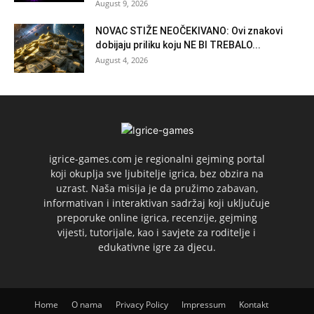
August 9, 2026
NOVAC STIŽE NEOČEKIVANO: Ovi znakovi
dobijaju priliku koju NE BI TREBALO...
August 4, 2026
igrice-games.com je regionalni gejming portal
koji okuplja sve ljubitelje igrica, bez obzira na
uzrast. Naša misija je da pružimo zabavan,
informativan i interaktivan sadržaj koji uključuje
preporuke online igrica, recenzije, gejming
vijesti, tutorijale, kao i savjete za roditelje i
edukativne igre za djecu.
Home
O nama
Privacy Policy
Impressum
Kontakt