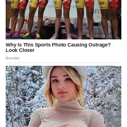
svetlosti.
Devica
Devica ulazi u period u kojem će mnogo toga morati da
postavi na pravo mesto. Biće dosta obaveza, razmišljanja
i potrebe da uvede red tamo gde već neko vreme vlada
haos. Ipak, Devica je upravo znak koji najbolje ume da
pronađe sistem kada ga niko drugi ne vidi.
Na poslovnom planu moguće su dodatne odgovornosti,
ali i prilika da pokaže koliko je pouzdana, ozbiljna i
sposobna. Ono što je važno jeste da ne preuzme baš sve
na svoja leđa. Devica često misli da mora sve sama, a
upravo sada je vreme da nauči da neke stvari prepusti i
drugima.