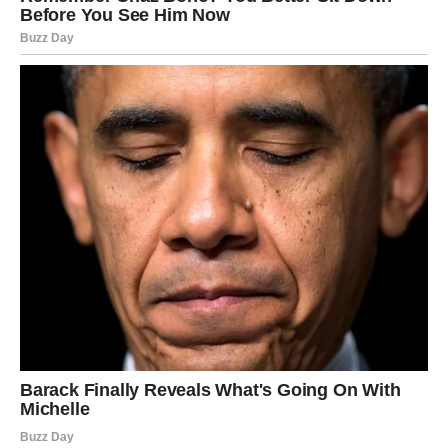
Na ljubavnom planu može doći do velikih emotivnih
preokreta. Oni koji su u vezi mogu imati razgovor koji
menja odnos iz korena, dok slobodne Škorpije mogu
doživeti snažnu privlačnost prema nekome ko se
pojavljuje iznenada, ali sa jakim uticajem.
Na poslovnom planu moguća je prilika koja traži hrabrost.
Škorpija će morati da odluči da li želi sigurnost ili rast.
Njena intuicija biće veoma jaka i ako je posluša, može
napraviti važan korak napred.
Strelac
Strelac ulazi u period želje za promenom, pokretom i
novim iskustvima. Ako je dugo osećao da stoji u mestu,
sada će poželeti da to promeni. Ovo je vreme u kojem će
ga privlačiti nove ideje, novi ljudi i sve ono što mu vraća