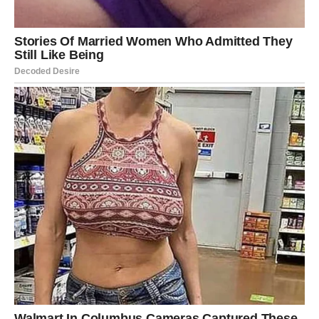
Na finansijskom planu dolazi manja stabilizacija. Moguće
je da će Bik dobiti vest koja mu vraća mir ili mu pokazuje
da trud koji ulaže ipak nije uzaludan. Ovo je period u
kojem se savetuje strpljenje, ali i vera da ono što gradi
ima smisla.
Blizanci
Za Blizance dolazi veoma poseban period. Zvezde im
šalju nešto što se može nazvati pravim blagoslovom. To
ne mora biti samo jedna velika stvar. Ponekad blagoslov
dođe kao niz manjih događaja koji menjaju raspoloženje,
otvaraju vrata i vraćaju veru u život. Kod Blizanaca to
može biti dobra vest, neočekivana prilika, važan susret,
pomoć u pravom trenutku ili osećaj da konačno ulaze u
dane u kojima im se stvari nameštaju u korist.