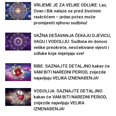
suočavanje sa onim što više ne mogu da idealizuju. Ribe
VRIJEME JE ZA VELIKE ODLUKE: Lav,
koje su u vezi želeće više nežnosti i potvrde ljubavi, dok
Ovan i Bik nalaze se pred životnim
slobodne mogu upoznati nekoga ko ih duboko dira, ne
raskršćem – jedan potez može
samo rečima, već energijom i prisustvom.
promijeniti njihovu sudbinu!
Na poslovnom planu dolazi inspiracija, ali će biti važno da
VAŽNA DEŠAVANJA ČEKAJU DJEVICU,
VAGU I VODOLIJU: Sudbina im donosi
ne rasipaju energiju na previše strana. Ako se fokusiraju,
velike preokrete, neočekivane vijesti i
mogu pokrenuti nešto veoma lepo za sebe.
odluke koje mijenjaju sve!
RIBE: SAZNAJTE DETALJNO kakav će
VAM BITI NAREDNI PERIOD, zvijezde
najavljuju VELIKA IZNENAĐENJA!
VODOLIJA: SAZNAJTE DETALJNO
kakav će VAM BITI NAREDNI PERIOD,
zvijezde najavljuju VELIKA
IZNENAĐENJA!