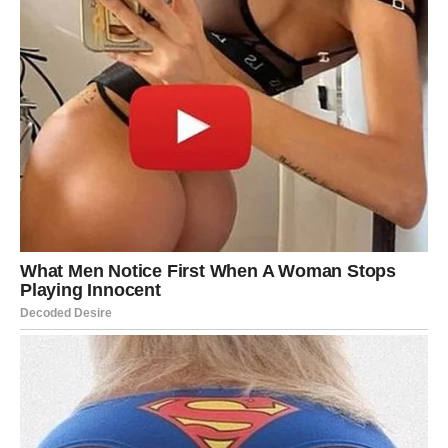
biti lekovito. Slobodni Rakovi mogu privući osobu koja im
prilazi nežno, iskreno i bez maski, a to je upravo ono što
njihovom srcu treba.
Na porodičnom planu moguće je više obaveza, ali i više
podrške. Rak će u jednom trenutku shvatiti da nije sam
onoliko koliko je mislio. Ovaj period ga uči da ne mora
uvek biti taj koji svima daje snagu, već da i sam može da
je primi.
Lav
Lav ulazi u period u kojem zaista sija od sreće. Posle
vremena u kojem je možda sumnjao, čekao ili se osećao
kao da daje više nego što dobija, sada dolaze dani kada
mu se vraća energija, osmeh i osećaj da je život ponovo
na njegovoj strani. Ovo je vreme kada Lav može biti