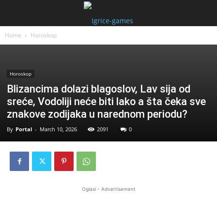
Home
Horoskop
Horoskop
Blizancima dolazi blagoslov, Lav sija od
sreće, Vodoliji neće biti lako a šta čeka sve
znakove zodijaka u narednom periodu?
By
Portal
-
March 10, 2026
2091
0
Oglasi - Advertisement