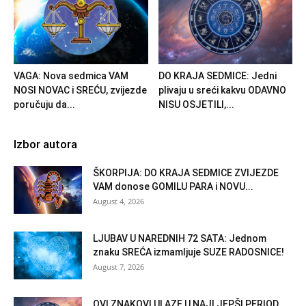
VAGA: Nova sedmica VAM
DO KRAJA SEDMICE: Jedni
NOSI NOVAC i SREĆU, zvijezde
plivaju u sreći kakvu ODAVNO
poručuju da...
NISU OSJETILI,...
Izbor autora
ŠKORPIJA: DO KRAJA SEDMICE ZVIJEZDE
VAM donose GOMILU PARA i NOVU...
August 4, 2026
LJUBAV U NAREDNIH 72 SATA: Jednom
znaku SREĆA izmamljuje SUZE RADOSNICE!
August 7, 2026
OVI ZNAKOVI ULAZE U NAJLJEPŠI PERIOD