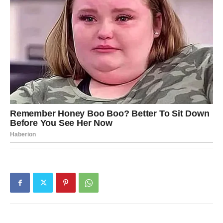
Vodoliji neće biti lako u narednom periodu. Pred njom su
dani koji mogu doneti unutrašnju napetost, osećaj
nerazumevanja, pa čak i umor od ljudi i okolnosti koje od
nje traže previše. Mogući su nesporazumi, odlaganja,
emotivne dileme ili situacije u kojima će morati da bira
između onoga što oseća i onoga što zna da mora.
Vodolija je navikla da deluje snažno i samostalno, ali sada
će možda osetiti da joj je potrebna tišina, povlačenje i
vreme da sama sa sobom raščisti neke stvari. Ovo je
period koji je ne ruši, već je tera da stane, razmisli i shvati
šta više ne želi da nosi sa sobom.
Na ljubavnom planu mogući su nesporazumi sa
partnerom ili osećaj da druga strana ne razume ono što
Vodolija pokušava da kaže ili pokaže. Slobodne Vodolije