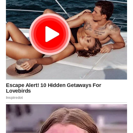
njegov trud. Jarčevi će se verovatno više fokusirati na
posao, finansije i planove za budućnost, ali će paralelno
osećati i potrebu da se emotivno zaštite.
Na ljubavnom planu moguća je distanca ako odnos nema
dovoljno dubine i iskrenosti. Jarac sada nema strpljenja
za površne priče. Oni koji su u vezi želeće ozbiljnost, dok
slobodni mogu upoznati osobu koja deluje stabilno i
pouzdano.
Na poslovnom planu moguće su važne odluke. Ovo nije
period za brzoplete poteze, već za pametne i dugoročne
korake.
Vodolija