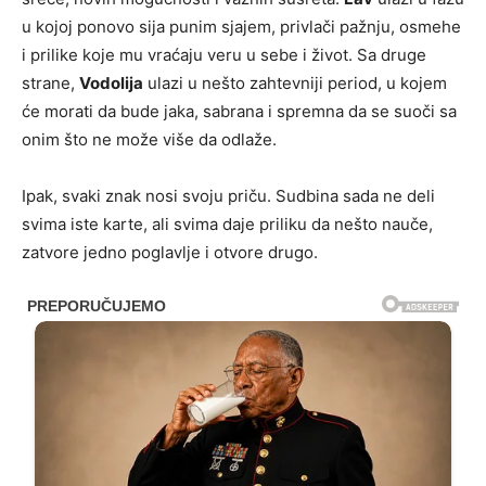
u kojoj ponovo sija punim sjajem, privlači pažnju, osmehe
i prilike koje mu vraćaju veru u sebe i život. Sa druge
strane,
Vodolija
ulazi u nešto zahtevniji period, u kojem
će morati da bude jaka, sabrana i spremna da se suoči sa
onim što ne može više da odlaže.
Ipak, svaki znak nosi svoju priču. Sudbina sada ne deli
svima iste karte, ali svima daje priliku da nešto nauče,
zatvore jedno poglavlje i otvore drugo.