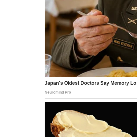
U ljubavi je važno da otvoreno pokažete svo
Lav
Savet zvezda:
Budite ponosni na ono što je
Lavovi ponekad zaborave koliko su snažni 
priliku da pokažete svoju hrabrost i samop
Ako se pojavi prilika koja vas pomalo plaši, 
Devica
Savet zvezda:
Ne tražite savršenstvo u sv
Device često žele da sve bude pod kontrol
poručuju da ponekad treba pustiti stvari da 