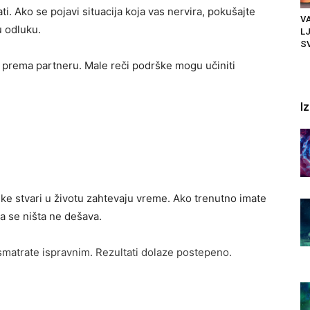
ti. Ako se pojavi situacija koja vas nervira, pokušajte
VA
 odluku.
LJ
SV
 prema partneru. Male reči podrške mogu učiniti
I
ke stvari u životu zahtevaju vreme. Ako trenutno imate
a se ništa ne dešava.
o smatrate ispravnim. Rezultati dolaze postepeno.