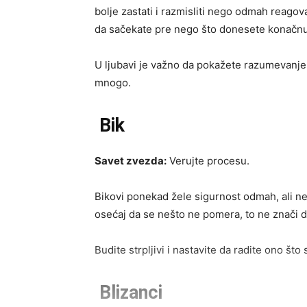
bolje zastati i razmisliti nego odmah reagova
da sačekate pre nego što donesete konačnu
U ljubavi je važno da pokažete razumevanje
mnogo.
Bik
Savet zvezda:
Verujte procesu.
Bikovi ponekad žele sigurnost odmah, ali ne
osećaj da se nešto ne pomera, to ne znači d
Budite strpljivi i nastavite da radite ono št
Blizanci