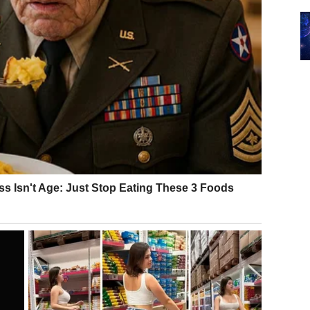
ja osećanja. Iskrenost može doneti veliko olakšanje.
ste.
kada se suoče sa izazovima. Naredni dani donose
ouzdanje.
to je možda upravo znak da treba da je prihvatite.
emu.
om i savršeno organizovano. Međutim, zvezde vam
se razvijaju prirodno.