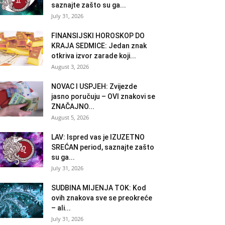
saznajte zašto su ga...
July 31, 2026
FINANSIJSKI HOROSKOP DO
KRAJA SEDMICE: Jedan znak
otkriva izvor zarade koji...
August 3, 2026
NOVAC I USPJEH: Zvijezde
jasno poručuju – OVI znakovi se
ZNAČAJNO...
August 5, 2026
LAV: Ispred vas je IZUZETNO
SREĆAN period, saznajte zašto
su ga...
July 31, 2026
SUDBINA MIJENJA TOK: Kod
ovih znakova sve se preokreće
– ali...
July 31, 2026