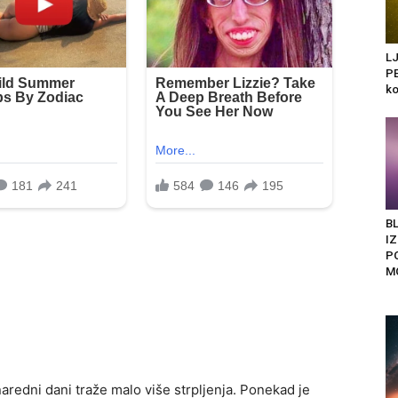
L
PE
ko
BL
I
P
M
naredni dani traže malo više strpljenja. Ponekad je