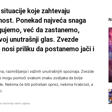
situacije koje zahtevaju
renost. Ponekad najveća snaga
N
gujemo, već da zastanemo,
oj unutrašnji glas. Zvezde
nosi priliku da postanemo jači i
, razmišljanja i važnih unutrašnjih spoznaja. Zvezde
e mogu pomoći svakom znaku zodijaka da bolje
e. Nekima će biti potreban oprez, nekima hrabrost, a
i.
se nastavlja nakon oglasa