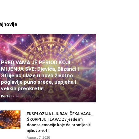
ajnovije
PRED VAMA JE PERIOD KOJI
MIJENJA SVE: Djevica, Blizanci i
Strijelac ulaze u novo životno
poglavlje puno sreće, uspjeha i
velikih preokreta!
Portal
-
August 7, 2026
EKSPLOZIJA LJUBAVI ČEKA VAGU,
ŠKORPIJU I LAVA: Zvijezde im
donose emocije koje će promijeniti
njihov život!
August 7, 2026