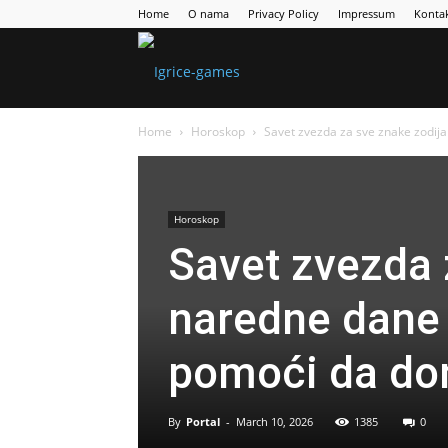
Home
O nama
Privacy Policy
Impressum
Konta
Games
Home
Horoskop
Savet zvezda za sve znake zodija
Portal
Horoskop
Savet zvezda 
naredne dane
pomoći da don
By
Portal
-
March 10, 2026
1385
0