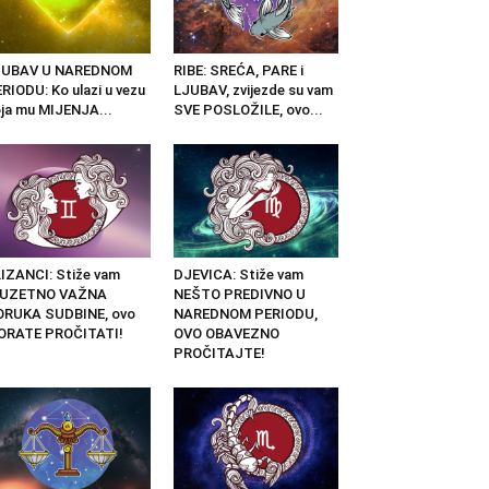
JUBAV U NAREDNOM
RIBE: SREĆA, PARE i
RIODU: Ko ulazi u vezu
LJUBAV, zvijezde su vam
ja mu MIJENJA...
SVE POSLOŽILE, ovo...
IZANCI: Stiže vam
DJEVICA: Stiže vam
ZUZETNO VAŽNA
NEŠTO PREDIVNO U
ORUKA SUDBINE, ovo
NAREDNOM PERIODU,
ORATE PROČITATI!
OVO OBAVEZNO
PROČITAJTE!