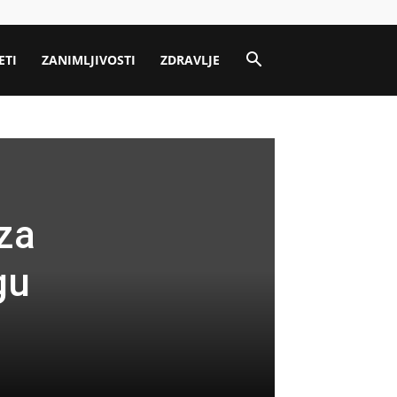
ETI
ZANIMLJIVOSTI
ZDRAVLJE
za
gu