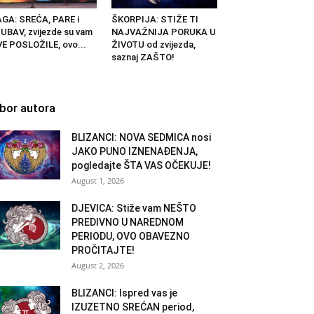
GA: SREĆA, PARE i
ŠKORPIJA: STIŽE TI
UBAV, zvijezde su vam
NAJVAŽNIJA PORUKA U
E POSLOŽILE, ovo...
ŽIVOTU od zvijezda,
saznaj ZAŠTO!
zbor autora
BLIZANCI: NOVA SEDMICA nosi
JAKO PUNO IZNENAĐENJA,
pogledajte ŠTA VAS OČEKUJE!
August 1, 2026
DJEVICA: Stiže vam NEŠTO
PREDIVNO U NAREDNOM
PERIODU, OVO OBAVEZNO
PROČITAJTE!
August 2, 2026
BLIZANCI: Ispred vas je
IZUZETNO SREĆAN period,