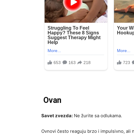
Ovan
Savet zvezda:
Ne žurite sa odlukama.
Ovnovi često reaguju brzo i impulsivno, ali 