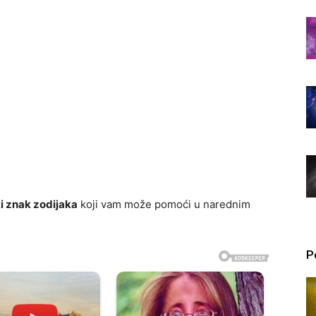
i znak zodijaka
koji vam može pomoći u narednim
P