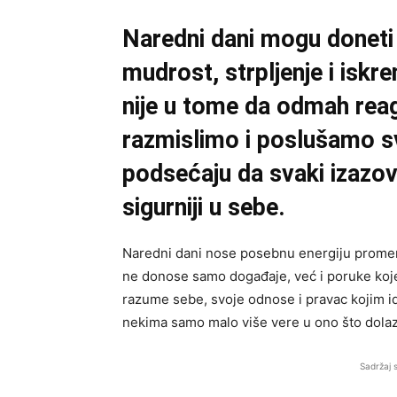
Naredni dani mogu doneti 
mudrost, strpljenje i isk
nije u tome da odmah rea
razmislimo i poslušamo sv
podsećaju da svaki izazov 
sigurniji u sebe.
Naredni dani nose posebnu energiju promena
ne donose samo događaje, već i poruke koj
razume sebe, svoje odnose i pravac kojim id
nekima samo malo više vere u ono što dolaz
Sadržaj 