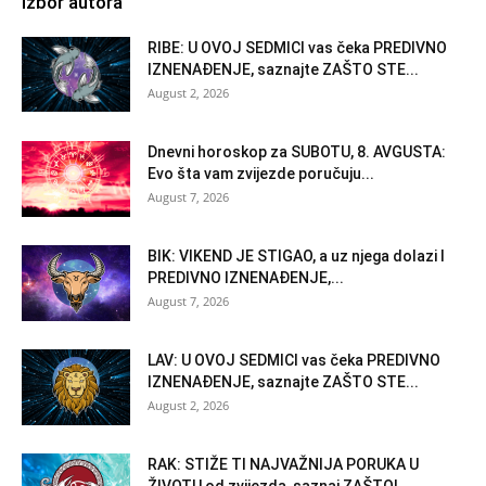
Izbor autora
RIBE: U OVOJ SEDMICI vas čeka PREDIVNO
IZNENAĐENJE, saznajte ZAŠTO STE...
August 2, 2026
Dnevni horoskop za SUBOTU, 8. AVGUSTA:
Evo šta vam zvijezde poručuju...
August 7, 2026
BIK: VIKEND JE STIGAO, a uz njega dolazi I
PREDIVNO IZNENAĐENJE,...
August 7, 2026
LAV: U OVOJ SEDMICI vas čeka PREDIVNO
IZNENAĐENJE, saznajte ZAŠTO STE...
August 2, 2026
RAK: STIŽE TI NAJVAŽNIJA PORUKA U
ŽIVOTU od zvijezda, saznaj ZAŠTO!