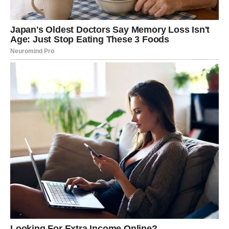
Škorpija – karta Strast
Škorpije danas imaju vrlo snažnu emotivnu energiju. Ova
karta govori o dubokim osećanjima i snažnoj privlačnosti.
Ako ste u vezi, odnos može biti pun emocija i iskrenih
razgovora. Slobodne Škorpije mogu upoznati osobu koja
ih veoma privlači.
Strelac – karta Susret
Strelčeve danas očekuje zanimljiv susret. To može biti
osoba koju dugo niste videli ili neko ko će vam doneti
novu energiju u život.