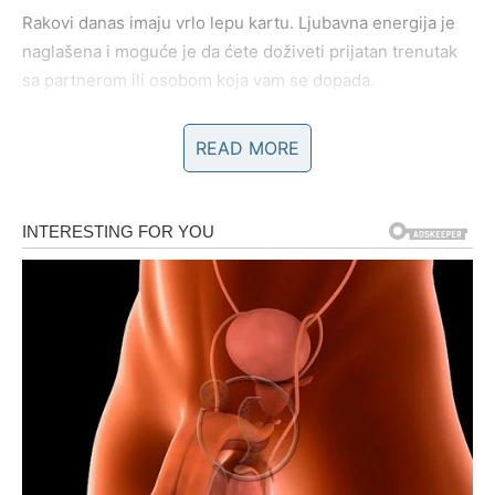
Rakovi danas imaju vrlo lepu kartu. Ljubavna energija je
naglašena i moguće je da ćete doživeti prijatan trenutak
sa partnerom ili osobom koja vam se dopada.
Slobodni Rakovi mogu upoznati nekoga ko im brzo ulazi u
READ MORE
misli.
Lav – karta Sreća
Lavovima današnja karta donosi pozitivnu energiju.
Moguće je da ćete imati sreće u situaciji u kojoj to niste
očekivali.
Na poslu može doći do povoljnog obrta, dok u ljubavi dan
donosi lepe trenutke i osmeh.