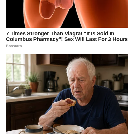
Devica – karta Put
Device danas mogu razmišljati o promeni ili kraćem
putovanju. Ova karta često simbolizuje i promenu pravca
u životu.
Možda ćete dobiti ideju ili priliku koja vas vodi ka nečemu
novom.
Vaga – karta Radost
Vage danas mogu doživeti lep trenutak koji će im
popraviti raspoloženje. Ova karta donosi druženje, smeh i
prijatnu energiju.
Moguće je da ćete provesti vreme sa osobama koje vam
mnogo znače.