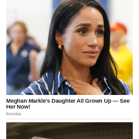
može biti susret, poruka ili događaj koji vam menja
raspoloženje.
Ova karta često donosi pozitivno iznenađenje.
Ribe – karta Nada
Ribe danas dobijaju vrlo lepu poruku sudbine. Ova karta
govori o veri, snovima i novim prilikama.
Ako ste prolazili kroz težak period, današnji dan može
doneti znak da stvari polako dolaze na svoje mesto.