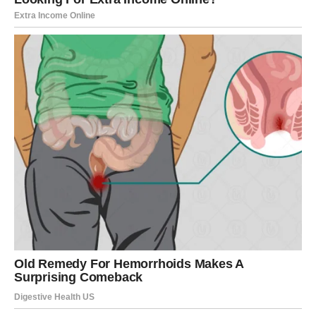
Ovaj susret može imati veći značaj nego što se na prvi
pogled čini.
Jarac – karta Briga
Jarčevi danas mogu razmišljati o obavezama ili
odgovornostima koje nose. Ova karta savetuje da ne
preuzimate previše na sebe.
Važno je da pronađete trenutak za odmor i da ne
dozvolite da vas sitne brige opterećuju.
Vodolija – karta Iznenađenje
Vodolije danas mogu doživeti nešto neočekivano. To