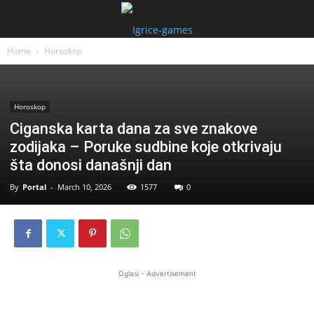
Home
Horoskop
Horoskop
Ciganska karta dana za sve znakove
zodijaka – Poruke sudbine koje otkrivaju
šta donosi današnji dan
By
Portal
-
March 10, 2026
1577
0
Oglasi - Advertisement