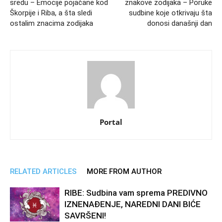
sredu – Emocije pojačane kod
znakove zodijaka – Poruke
Škorpije i Riba, a šta sledi
sudbine koje otkrivaju šta
ostalim znacima zodijaka
donosi današnji dan
Portal
RELATED ARTICLES
MORE FROM AUTHOR
RIBE: Sudbina vam sprema PREDIVNO
IZNENAĐENJE, NAREDNI DANI BIĆE
SAVRŠENI!