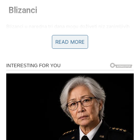
Blizanci
Blizanci u naredna tri dana mogu doživeti niz zanimljivih
događaja. Moguće su nove informacije koje menjaju vaše
READ MORE
planove ili donose drugačiji pogled na situaciju.
Na ljubavnom planu mogu se pojaviti osećanja koja ste
pokušavali da ignorišete. Možda ćete morati da odlučite
da li želite da nastavite jedan odnos ili da krenete novim
putem.
Rak
Rakovi mogu osetiti snažnu emotivnu energiju u
narednim danima. Moguće je da ćete razmišljati o
prošlosti i odnosima koji su vam ostavili trag.