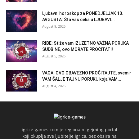
Ljubavni horoskop za PONEDJELJAK 10.
AVGUSTA: Šta vas čeka u LJUBAVI...
August 9, 2026
RIBE: Stiže vam IZUZETNO VAŽNA PORUKA
SUDBINE, ovo MORATE PROČITATI!
August 5, 2026
VAGA: OVO OBAVEZNO PROČITAJTE, svemir
VAM ŠALJE TAJNU PORUKU koja VAM...
August 4, 2026
igrice-games.com je regionalni gejming portal
koji okuplja sve ljubitelje igrica, bez obzira na