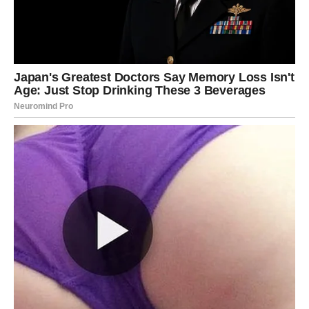
Ovi dani mogu doneti priliku za pomirenje ili novi početak
u ljubavi. Na poslovnom planu potrebno je više strpljenja
jer se stvari razvijaju sporije nego što biste želeli.
Lav
Lavovi u naredna tri dana mogu dobiti priliku da pokažu
svoje sposobnosti. Na poslu je moguće da će vam neko
ponuditi saradnju ili projekat koji može biti važan za vašu
budućnost.
U ljubavi je moguć trenutak iskrenosti koji može produbiti
odnos sa partnerom. Slobodni Lavovi mogu upoznati
osobu koja ih inspiriše.
Devica