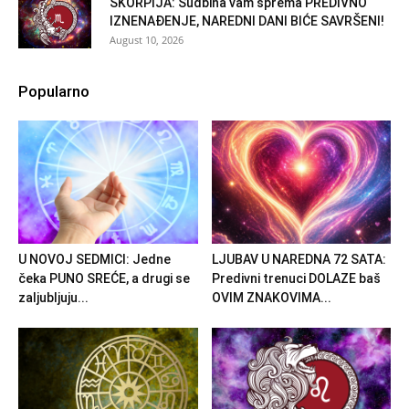
ŠKORPIJA: Sudbina vam sprema PREDIVNO
IZNENAĐENJE, NAREDNI DANI BIĆE SAVRŠENI!
August 10, 2026
Popularno
U NOVOJ SEDMICI: Jedne
LJUBAV U NAREDNA 72 SATA:
čeka PUNO SREĆE, a drugi se
Predivni trenuci DOLAZE baš
zaljubljuju...
OVIM ZNAKOVIMA...