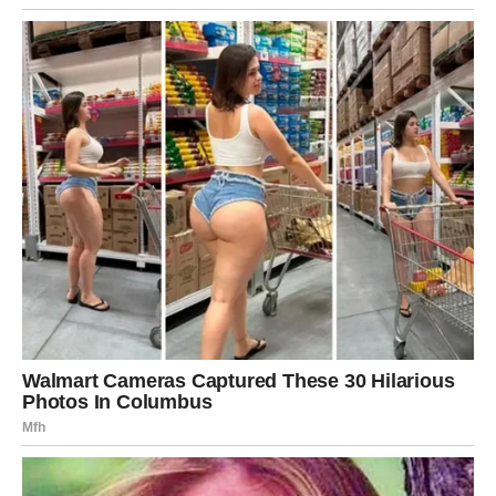
da napravite plan koji vas vodi ka drugačijoj budućnosti.
U ljubavi je moguć susret sa osobom koja donosi
pozitivnu energiju i optimizam.
Jarac
Jarčevi mogu imati ozbiljan razgovor koji se tiče posla ili
finansija. Ovaj razgovor može biti ključan za naredni
period.
Na ljubavnom planu moguće je da ćete razmišljati o tome
šta zaista želite od odnosa u kojem se nalazite.