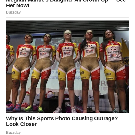
mogućnosti. Važno je da slušate svoju intuiciju jer ona
može pokazati pravi put.
Škorpija
Škorpije ulaze u period intenzivnih emocija. Naredni dani
mogu doneti razgovor koji menja vaš pogled na jednu
osobu ili situaciju.
Na poslovnom planu moguće je da ćete dobiti priliku koja
zahteva hrabrost i odlučnost. Ako verujete u sebe, ovaj
period može doneti važan napredak.
Strelac
Strelčevi u naredna tri dana mogu osetiti želju za
promenom. Možda ćete želeti da započnete nešto novo ili