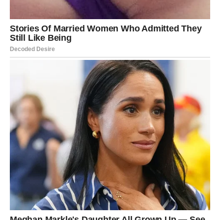
Device u narednim danima mogu imati mnogo obaveza,
ali i priliku da naprave važan korak napred. Možda ćete
morati da donesete odluku koja se tiče posla ili finansija.
U ljubavi je moguće da ćete želeti više sigurnosti i
stabilnosti. Partner može očekivati da jasno izrazite svoja
osećanja.
Vaga
Vage mogu doživeti zanimljive susrete u naredna tri dana.
Moguće je poznanstvo koje može biti značajno u
budućnosti.
Na poslovnom planu može se pojaviti dilema između dve