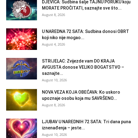
DJEVICA: Sudbina šalje TAJNU PORUKU koju
MORATE PROČITATI, saznajte sve što...
August 8, 2026
U NAREDNA 72 SATA: Sudbina donosi OBRT
koji niko nije mogao...
August 4, 2026
STRIJELAC: Zvijezde vam DO KRAJA
AVGUSTA donose VELIKO BOGATSTVO –
saznajte...
August 10, 2026
NOVA VEZA KOJA OBEĆAVA: Ko uskoro
upoznaje osobu koja mu SAVRŠENO...
August 8, 2026
LJUBAV U NAREDNIH 72 SATA: Tri dana puna
iznenađenja – jeste...
August 10, 2026