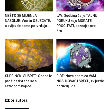
NEŠTO SE MIJENJA
LAV: Sudbina šalje TAJNU
NABOLJE: Već to OSJEĆATE,
PORUKU koju MORATE
a zvijezde samo potvrđuju...
PROČITATI, saznajte sve
što...
SUDBINSKI SUSRET: Osoba iz
RIBE: Nova sedmica VAM
prošlosti vraća se s
NOSI NOVAC i SREĆU, zvijezde
razlogom koji će...
poručuju da...
Izbor autora