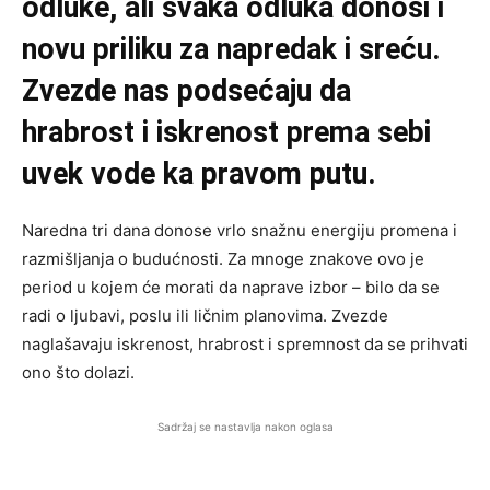
odluke, ali svaka odluka donosi i
novu priliku za napredak i sreću.
Zvezde nas podsećaju da
hrabrost i iskrenost prema sebi
uvek vode ka pravom putu.
Naredna tri dana donose vrlo snažnu energiju promena i
razmišljanja o budućnosti. Za mnoge znakove ovo je
period u kojem će morati da naprave izbor – bilo da se
radi o ljubavi, poslu ili ličnim planovima. Zvezde
naglašavaju iskrenost, hrabrost i spremnost da se prihvati
ono što dolazi.
Sadržaj se nastavlja nakon oglasa