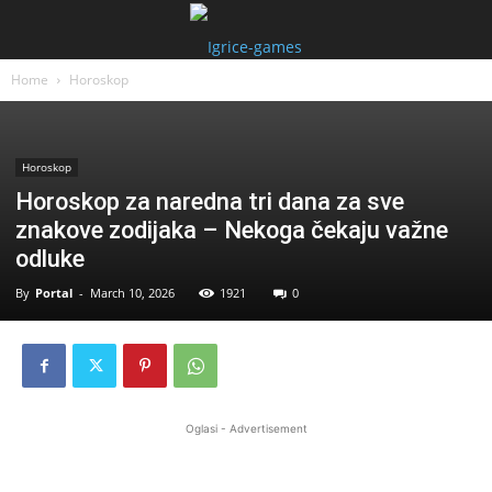
Home
Horoskop
Horoskop
Horoskop za naredna tri dana za sve
znakove zodijaka – Nekoga čekaju važne
odluke
By
Portal
-
March 10, 2026
1921
0
Oglasi - Advertisement