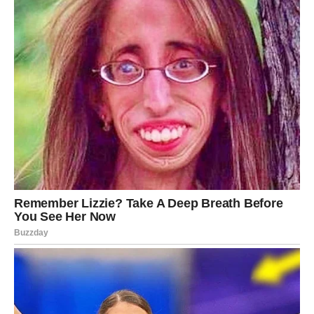
Vodolija
Vodolije u narednim danima mogu dobiti neočekivane
vesti. Ove vesti mogu promeniti vaše planove ili vas
navesti da razmislite o novom pravcu.
U ljubavi je moguć zanimljiv susret koji može probuditi
jake emocije.
Ribe
Ribe u naredna tri dana mogu osetiti snažnu intuiciju.
Važno je da slušate unutrašnji glas jer vas on može voditi
ka pravim odlukama.
Na ljubavnom planu moguće je da ćete doživeti trenutak
bliskosti sa osobom koja vam mnogo znači.