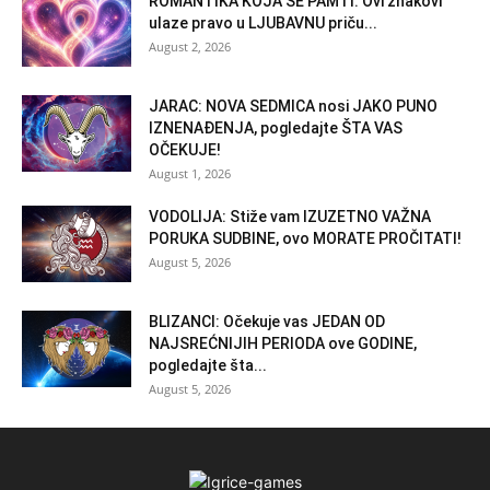
ROMANTIKA KOJA SE PAMTI: Ovi znakovi
ulaze pravo u LJUBAVNU priču...
August 2, 2026
JARAC: NOVA SEDMICA nosi JAKO PUNO
IZNENAĐENJA, pogledajte ŠTA VAS
OČEKUJE!
August 1, 2026
VODOLIJA: Stiže vam IZUZETNO VAŽNA
PORUKA SUDBINE, ovo MORATE PROČITATI!
August 5, 2026
BLIZANCI: Očekuje vas JEDAN OD
NAJSREĆNIJIH PERIODA ove GODINE,
pogledajte šta...
August 5, 2026