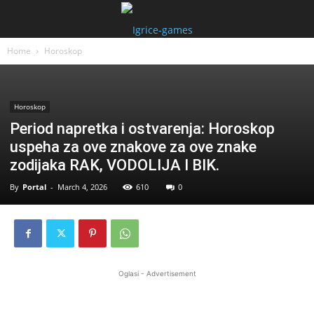
Home
Horoskop
Horoskop
Period napretka i ostvarenja: Horoskop
uspeha za ove znakove za ove znake
zodijaka RAK, VODOLIJA I BIK.
By
Portal
-
March 4, 2026
610
0
Oglasi - Advertisement