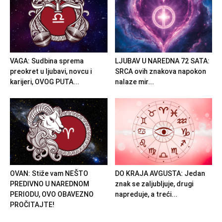
VAGA: Sudbina sprema
LJUBAV U NAREDNA 72 SATA:
preokret u ljubavi, novcu i
SRCA ovih znakova napokon
karijeri, OVOG PUTA...
nalaze mir...
OVAN: Stiže vam NEŠTO
DO KRAJA AVGUSTA: Jedan
PREDIVNO U NAREDNOM
znak se zaljubljuje, drugi
PERIODU, OVO OBAVEZNO
napreduje, a treći...
PROČITAJTE!