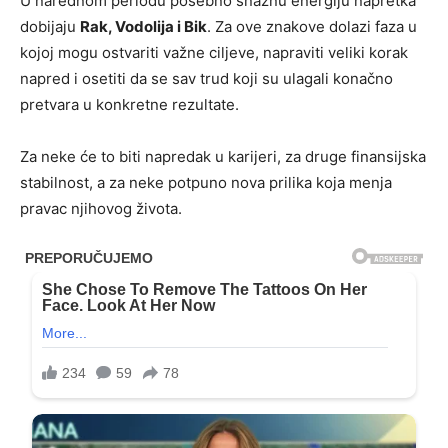
U narednom periodu posebno snažnu energiju napretka
dobijaju
Rak, Vodolija i Bik
. Za ove znakove dolazi faza u
kojoj mogu ostvariti važne ciljeve, napraviti veliki korak
napred i osetiti da se sav trud koji su ulagali konačno
pretvara u konkretne rezultate.
Za neke će to biti napredak u karijeri, za druge finansijska
stabilnost, a za neke potpuno nova prilika koja menja
pravac njihovog života.