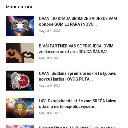
Izbor autora
OVAN: DO KRAJA SEDMICE ZVIJEZDE VAM
donose GOMILU PARA i NOVU...
August 4, 2026
BIVŠI PARTNER VAS SE PRISJEĆA: OVIM
znakovima se otvara DRUGA ŠANSA!
August 5, 2026
OVAN: Sudbina sprema preokret u ljubavi,
novcu i karijeri, OVOG PUTA...
August 6, 2026
LAV: Ovog vikenda stiže vam SREĆA kakvu
odavno niste osjetili, zvijezde...
August 6, 2026