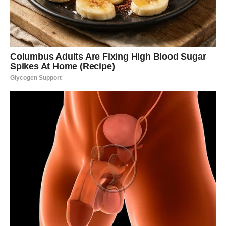
Vodolija je znak koji uvek razmišlja nekoliko koraka
unapred. Njena snaga leži u kreativnosti, originalnosti i
sposobnosti da vidi mogućnosti tamo gde drugi vide
prepreke.
U prethodnom periodu mnoge Vodolije su imale ideje i
planove koje možda nisu odmah mogle realizovati.
Ponekad su se suočavale sa nerazumevanjem okoline ili
sa situacijama koje su usporavale njihov napredak.
Ali sada dolazi faza u kojoj se energija menja.
U narednom periodu Vodolija može dobiti priliku da
pokaže svoj potencijal i da realizuje ideje koje su dugo
bile samo plan. To može biti novi projekat, saradnja sa
ljudima koji dele sličnu viziju ili čak prilika da započne
nešto potpuno novo.