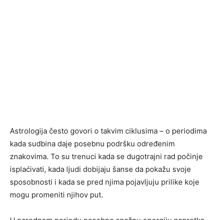
Astrologija često govori o takvim ciklusima – o periodima
kada sudbina daje posebnu podršku određenim
znakovima. To su trenuci kada se dugotrajni rad počinje
isplaćivati, kada ljudi dobijaju šanse da pokažu svoje
sposobnosti i kada se pred njima pojavljuju prilike koje
mogu promeniti njihov put.