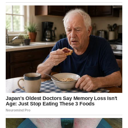
dugoročnu sigurnost.
Bik je znak koji zna kako da iskoristi priliku kada se pojavi.
Njegova sposobnost da ostane fokusiran i da ne
odustane od svojih ciljeva sada dolazi do izražaja.
Za mnoge Bikove ovo je period kada mogu napraviti
važan korak napred i osetiti da su na pravom putu.
Važno je da Bik nastavi da veruje u svoje sposobnosti i da
ne dozvoli da ga strah ili sumnja zaustave. Zvezde mu
sada daju podršku koja može doneti stabilnost i uspeh
kakav je dugo priželjkivao.