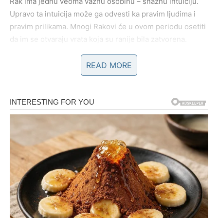
Rak ima jednu veoma važnu osobinu – snažnu intuiciju.
Upravo ta intuicija može ga odvesti ka pravim ljudima i
pravim prilikama. Mnogi Rakovi će u ovom periodu osetiti
da im se otvaraju vrata koja su ranije bila zatvorena.
Za neke Rakove ovo može biti vreme kada se pojavljuje
READ MORE
prilika da započnu nešto novo, nešto što ih ispunjava i što
ima potencijal da donese dugoročan uspeh.
Najvažnije je da Rak veruje u sebe i da ne potcenjuje
svoje sposobnosti. Ono što je do sada radio polako dolazi
na naplatu, a pred njim su dani u kojima može osetiti da
se njegov trud konačno isplatio.
Vodolija – Ideje koje menjaju
život