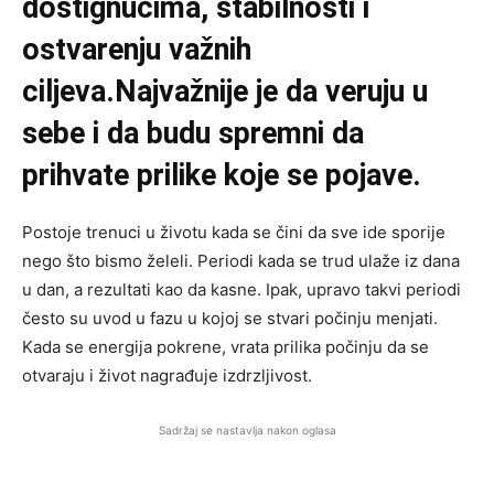
dostignućima, stabilnosti i
ostvarenju važnih
ciljeva.Najvažnije je da veruju u
sebe i da budu spremni da
prihvate prilike koje se pojave.
Postoje trenuci u životu kada se čini da sve ide sporije
nego što bismo želeli. Periodi kada se trud ulaže iz dana
u dan, a rezultati kao da kasne. Ipak, upravo takvi periodi
često su uvod u fazu u kojoj se stvari počinju menjati.
Kada se energija pokrene, vrata prilika počinju da se
otvaraju i život nagrađuje izdrzljivost.
Sadržaj se nastavlja nakon oglasa