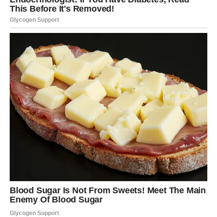
uspehu
Bik je znak koji veruje u rad, disciplinu i postepeno
građenje uspeha. On nije osoba koja traži brze i
nesigurne puteve. Umesto toga, Bik gradi temelje koji su
čvrsti i stabilni.
U prethodnom periodu mnogi Bikovi su radili mnogo,
često preuzimali odgovornost i ulagali energiju u projekte
koji su zahtevali strpljenje.
Sada dolazi vreme kada taj trud počinje da donosi
rezultate.
U narednom periodu Bik može dobiti priliku za finansijski
napredak ili poslovnu stabilnost. To može biti nova
pozicija, povećanje prihoda ili projekat koji donosi