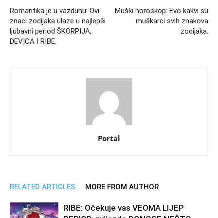
Romantika je u vazduhu: Ovi
Muški horoskop: Evo kakvi su
znaci zodijaka ulaze u najlepši
muškarci svih znakova
ljubavni period ŠKORPIJA,
zodijaka.
DEVICA I RIBE.
Portal
RELATED ARTICLES
MORE FROM AUTHOR
RIBE: Očekuje vas VEOMA LIJEP