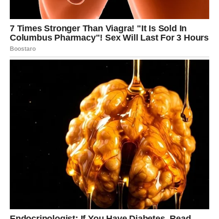
Vodolija je znak koji često postiže uspeh onda kada ima
slobodu da izrazi svoju kreativnost. Upravo sada zvezde
joj daju priliku da to uradi.
Za mnoge Vodolije ovo može biti period velikog ličnog i
profesionalnog napretka. Njihove ideje mogu biti
prepoznate, a njihov trud nagrađen na način koji donosi i
zadovoljstvo i stabilnost.
Najvažnije je da Vodolija veruje u svoju viziju i da ne
odustaje od planova koji su joj važni. Upravo sada postoji
velika šansa da se snovi pretvore u stvarnost.
Bik – Stabilan put ka velikom