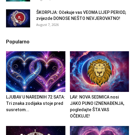
ŠKORPIJA: Očekuje vas VEOMA LIJEP PERIOD,
zvijezde DONOSE NEŠTO NEVJEROVATNO!
August 7, 2026
Popularno
LJUBAV U NAREDNIH 72 SATA:
LAV: NOVA SEDMICA nosi
Tri znaka zodijaka stoje pred
JAKO PUNO IZNENAĐENJA,
susretom...
pogledajte ŠTA VAS
OČEKUJE!