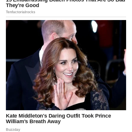
Devica – Muškarac koji analizira
sve
Muškarac Devica je inteligentan, odgovoran i veoma
analitičan. On obraća pažnju na detalje i često razmišlja
nekoliko koraka unapred.
U ljubavi je oprezan, jer ne voli površne odnose. Kada
odluči da nekome veruje, njegova odanost može biti
veoma snažna.
Devica je partner koji pruža stabilnost, podršku i
praktičnu pomoć u svakodnevnom životu.
Vaga – Muškarac koji voli