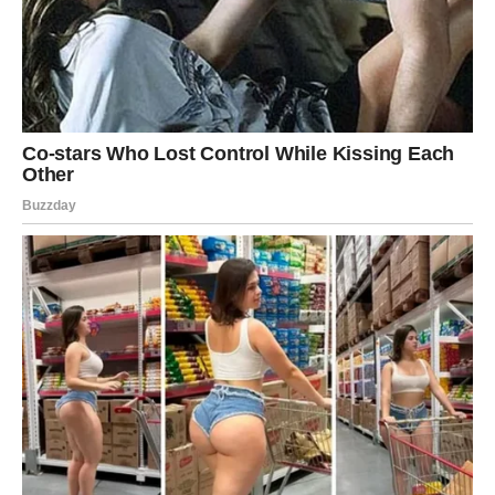
dela i podršku koju pruža.
Jarac je partner na kojeg se možete osloniti.
Vodolija – Muškarac koji
razmišlja drugačije
Muškarac Vodolija je originalan, inteligentan i često
pomalo nepredvidiv. On voli slobodu i nezavisnost.
U ljubavi traži partnerku koja razume njegovu
individualnost i koja može deliti njegove ideje i viziju
života.
Vodolija je muškarac koji često razmišlja drugačije od
drugih i koji voli da pomera granice.