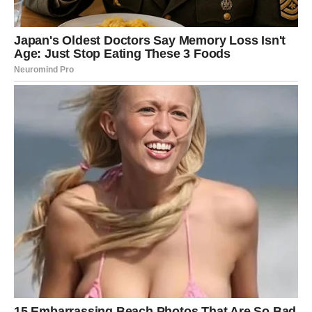
On je muškarac koji veruje u porodicu, stabilnost i
iskrenu ljubav. Kada se zaljubi, spreman je da učini
mnogo za osobu koju voli.
Rak je partner koji pruža sigurnost, razumevanje i toplinu.
Lav – Muškarac koji voli da bude
poseban
Muškarac Lav je harizmatičan, samouveren i često veoma
privlačan. On voli pažnju i voli da se oseća cenjeno.
U ljubavi je velikodušan i strastven. Kada voli, voli snažno
i često se trudi da partnerki pokaže koliko mu znači.
Lav je muškarac koji voli da bude vođa, ali isto tako
očekuje poštovanje i divljenje od osobe koju voli.