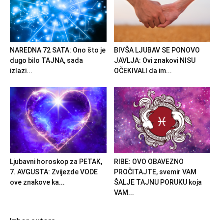
NAREDNA 72 SATA: Ono što je
BIVŠA LJUBAV SE PONOVO
dugo bilo TAJNA, sada
JAVLJA: Ovi znakovi NISU
izlazi...
OČEKIVALI da im...
Ljubavni horoskop za PETAK,
RIBE: OVO OBAVEZNO
7. AVGUSTA: Zvijezde VODE
PROČITAJTE, svemir VAM
ove znakove ka...
ŠALJE TAJNU PORUKU koja
VAM...