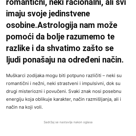
romantični, neki racionalni, ali svi
imaju svoje jedinstvene
osobine.Astrologija nam može
pomoći da bolje razumemo te
razlike i da shvatimo zašto se
ljudi ponašaju na određeni način.
Muškarci zodijaka mogu biti potpuno različiti – neki su
romantični i nežni, neki strastveni i impulsivni, dok su
drugi misteriozni i povučeni. Svaki znak nosi posebnu
energiju koja oblikuje karakter, način razmišljanja, ali i
način na koji voli.
Sadržaj se nastavlja nakon oglasa