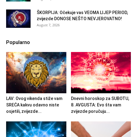
ŠKORPIJA: Očekuje vas VEOMA LIJEP PERIOD,
zvijezde DONOSE NEŠTO NEVJEROVATNO!
August 7, 2026
Popularno
LAV: Ovog vikenda stiže vam
Dnevni horoskop za SUBOTU,
SREĆA kakvu odavno niste
8. AVGUSTA: Evo šta vam
osjetili, zvijezde...
zvijezde poručuju...