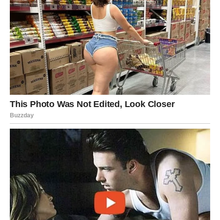
putovanja i istraživanje sveta.
U ljubavi traži partnerku koja deli njegovu želju za
životom punim uzbuđenja i novih iskustava.
Strelac je muškarac koji voli iskrenost i spontanu
energiju.
Jarac – Muškarac koji gradi
budućnost
Muškarac Jarac je ozbiljan, ambiciozan i veoma
odgovoran. On je osoba koja ima jasne ciljeve i koja je
spremna da radi tesko kako bi ih ostvarila.
U ljubavi je veran i posvećen, ali ponekad spor u
pokazivanju emocija. Njegova ljubav često se vidi kroz