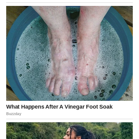
harmoniju
Muškarac Vaga je šarmantan, diplomatičan i veoma
društven. On voli lepotu, ravnotežu i sklad u odnosima.
U ljubavi je romantičan i pažljiv. Voli duge razgovore, lepe
gestove i odnos u kojem postoji razumevanje.
Vaga često traži partnerku sa kojom može graditi odnos
zasnovan na poštovanju i emocionalnoj povezanosti.
Škorpija – Muškarac snažnih
emocija