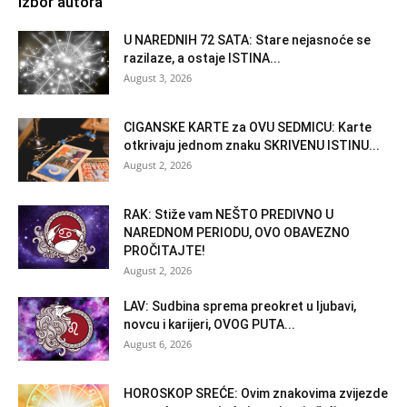
Izbor autora
U NAREDNIH 72 SATA: Stare nejasnoće se
razilaze, a ostaje ISTINA...
August 3, 2026
CIGANSKE KARTE za OVU SEDMICU: Karte
otkrivaju jednom znaku SKRIVENU ISTINU...
August 2, 2026
RAK: Stiže vam NEŠTO PREDIVNO U
NAREDNOM PERIODU, OVO OBAVEZNO
PROČITAJTE!
August 2, 2026
LAV: Sudbina sprema preokret u ljubavi,
novcu i karijeri, OVOG PUTA...
August 6, 2026
HOROSKOP SREĆE: Ovim znakovima zvijezde