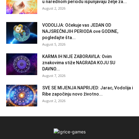
u narednom periodu ispunjavaju želje za...
August 2, 2026
VODOLIJA: Očekuje vas JEDAN OD
NAJSREĆNIJIH PERIODA ove GODINE,
pogledajte šta...
August 5, 2026
KARMA IH NIJE ZABORAVILA: Ovim
znakovima stiže NAGRADA KOJU SU
DAVNO...
August 7, 2026
SVE SE MIJENJA NAPRIJED: Jarac, Vodolija i
Ribe započinju novo životno...
August 2, 2026