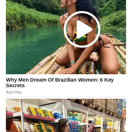
Muškarac Škorpija je misteriozan, intenzivan i veoma
strastven. On ne pokazuje emocije lako, ali kada nekoga
zavoli, ta ljubav je duboka i snažna.
Škorpija traži iskrenost i lojalnost u odnosu. On ne voli
površne veze i uvek želi da razume pravu prirodu osobe
sa kojom je.
Njegova energija može biti veoma privlačna, ali i pomalo
misteriozna.
Strelac – Muškarac slobodnog
duha
Muškarac Strelac je optimističan, avanturistički nastrojen
i uvek spreman za nova iskustva. On voli slobodu,