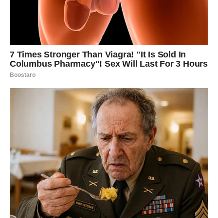
radoznalost često ga vodi u različite avanture.
On voli razgovor, humor i intelektualnu povezanost. Sa
njim nikada nije dosadno, jer uvek ima novu priču, ideju ili
plan.
U ljubavi mu je potrebna partnerka koja može pratiti
njegovu energiju i koja razume njegovu potrebu za
slobodom i raznovrsnošću.
Rak – Muškarac velikog srca
Muškarac Rak je emotivan, brižan i veoma zaštitnički
nastrojen prema ljudima koje voli. Iako ponekad može
delovati povučeno, njegovo srce je veoma duboko.