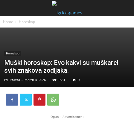
Home
Horoskop
Horoskop
Muški horoskop: Evo kakvi su muškarci
svih znakova zodijaka.
By
Portal
-
March 4, 2026
1561
0
Oglasi - Advertisement