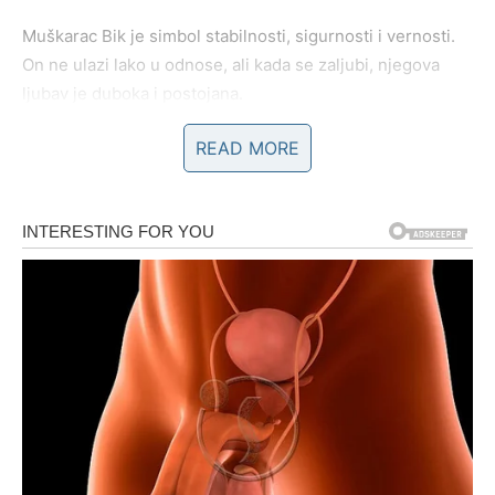
Muškarac Bik je simbol stabilnosti, sigurnosti i vernosti.
On ne ulazi lako u odnose, ali kada se zaljubi, njegova
ljubav je duboka i postojana.
READ MORE
Bik voli udoban život, lepe stvari i harmoniju u odnosima.
On je partner koji pruža sigurnost i koji često pokazuje
ljubav kroz dela – brigu, pažnju i posvećenost.
Može biti tvrdoglav, ali upravo ta osobina često znači da
je izuzetno odan ljudima koje voli.
Blizanci – Muškarac koji osvaja
rečima
Muškarac Blizanac je šarmantan, komunikativan i veoma
zanimljiv sagovornik. Njegov um je brz, a njegova