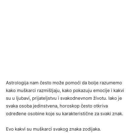
Astrologija nam često može pomoći da bolje razumemo
kako muškarci razmišljaju, kako pokazuju emocije i kakvi
su u ljubavi, prijateljstvu i svakodnevnom životu. Iako je
svaka osoba jedinstvena, horoskop često otkriva
određene osobine koje su karakteristične za svaki znak.
Evo kakvi su muškarci svakog znaka zodijaka.