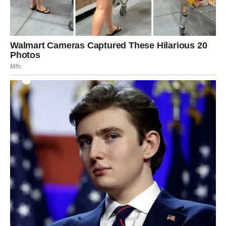
Ribe – Muškarac romantik
Muškarac Ribe je emotivan, kreativan i veoma
romantičan. On veruje u duboku povezanost i često ima
bogat unutrašnji svet.
U ljubavi je nežan i pažljiv. Ribe često pokazuju emocije
kroz sitne gestove i pažnju prema osobi koju vole.
Njegova empatija i razumevanje čine ga jednim od
najosetljivijih znakova zodijaka.