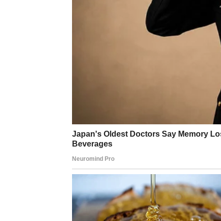
Lav
Lavovima vikend donosi priliku da pokažu kol
možete planirati romantičan izlazak ili izne
Slobodni Lavovi mogu privući pažnju osobe 
poznanstvo koje počinje spontano, ali ima po
Devica
Device ovog vikenda razmišljaju o emocijama
važan razgovor sa partnerom koji će razjasnit
Slobodne Device mogu upoznati osobu koja i
ne analizirate previše situaciju, već da dop