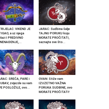
RIJELAC: VIKEND JE
JARAC: Sudbina šalje
IGAO, a uz njega
TAJNU PORUKU koju
lazi I PREDIVNO
MORATE PROČITATI,
NENAĐENJE,...
saznajte sve što...
RAC: SREĆA, PARE i
OVAN: Stiže vam
UBAV, zvijezde su vam
IZUZETNO VAŽNA
E POSLOŽILE, ovo...
PORUKA SUDBINE, ovo
MORATE PROČITATI!