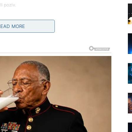
i poziv.
ore i rešavanje sitnih nesporazuma. Iskrenost može
READ MORE
 društvo ili online komunikaciju.
 za emocijama i bliskošću. Ako ste u vezi, možete
artnerom.
udi posebne emocije. Moguće je i javljanje osobe iz
urite sa odlukama.