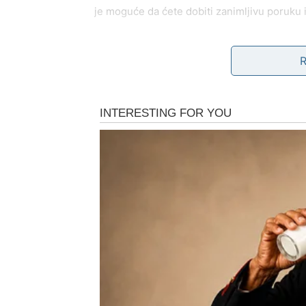
je moguće da ćete dobiti zanimljivu poruku il
Ako ste u vezi, vikend je idealan za razgov
doneti veliko olakšanje u odnosu.
Slobodni Blizanci mogu upoznati nekoga kroz
Rak
Rakovi ovog vikenda osećaju snažnu potrebu
očekivati nežne i romantične trenutke sa p
Slobodni Rakovi mogu doživeti susret koji b
prošlosti koja još uvek misli na vas.
Važno je da slušate svoje srce, ali i da ne ž