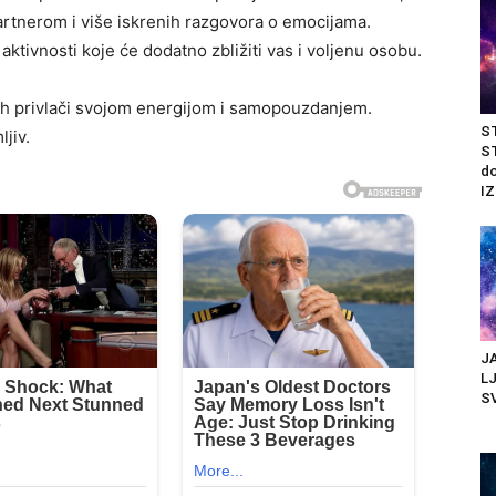
artnerom i više iskrenih razgovora o emocijama.
aktivnosti koje će dodatno zbližiti vas i voljenu osobu.
h privlači svojom energijom i samopouzdanjem.
ST
jiv.
ST
do
IZ
JA
LJ
SV