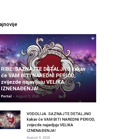
ajnovije
RIBE: SAZNAJTE DETALJNO kakav
će VAM BITI NAREDNI PERIOD,
zvijezde najavljuju VELIKA
IZNENAĐENJA!
Portal
-
August 9, 2026
VODOLIJA: SAZNAJTE DETALJNO
kakav će VAM BITI NAREDNI PERIOD,
zvijezde najavljuju VELIKA
IZNENAĐENJA!
August 9, 2026