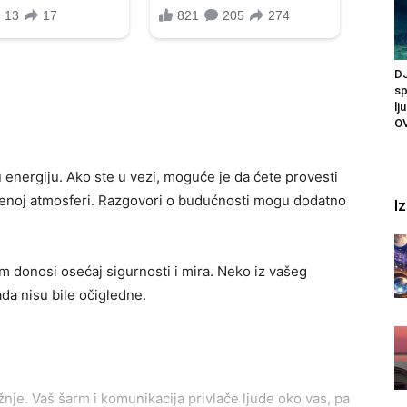
DJ
sp
lj
O
energiju. Ako ste u vezi, moguće je da ćete provesti
tenoj atmosferi. Razgovori o budućnosti mogu dodatno
I
 donosi osećaj sigurnosti i mira. Neko iz vašeg
da nisu bile očigledne.
nje. Vaš šarm i komunikacija privlače ljude oko vas, pa