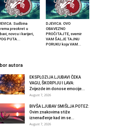
EVICA: Sudbina
DJEVICA: OVO
rema preokret u
OBAVEZNO
ubavi, novcu i karijeri,
PROČITAJTE, svemir
VOG PUTA...
VAM ŠALJE TAJNU
PORUKU koja VAM...
zbor autora
EKSPLOZIJA LJUBAVI ČEKA
VAGU, ŠKORPIJU I LAVA:
Zvijezde im donose emocije...
August 7, 2026
BIVŠA LJUBAV SMIŠLJA POTEZ:
Ovim znakovima stiže
iznenađenje kad im se...
August 7, 2026