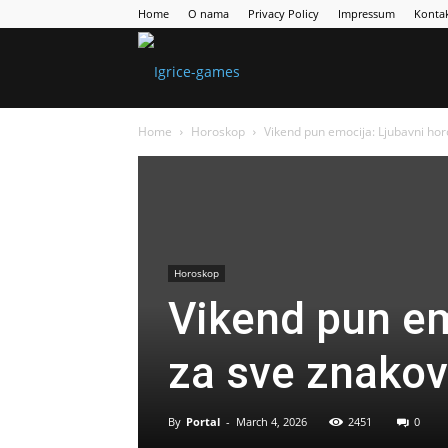
Home
O nama
Privacy Policy
Impressum
Konta
Games
Home
Horoskop
Vikend pun emocija: Ljubavni hor
Portal
Horoskop
Vikend pun em
za sve znakov
By
Portal
-
March 4, 2026
2451
0