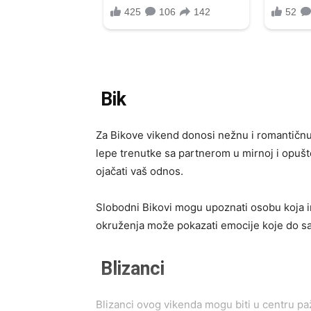
Bik
Za Bikove vikend donosi nežnu i romantičnu 
lepe trenutke sa partnerom u mirnoj i opuš
ojačati vaš odnos.
Slobodni Bikovi mogu upoznati osobu koja im
okruženja može pokazati emocije koje do sa
Blizanci
Blizanci ovog vikenda mogu biti u centru paž