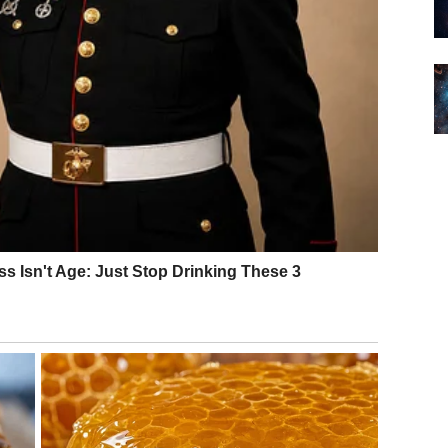
iko im je stalo do osobe koju vole. Ako ste u vezi,
nađenje za partnera.
koja je dugo posmatrala sa strane. Moguće je
tencijal da se razvije u nešto više.
 više nego obično. Ako ste u vezi, možete voditi
i neke stvari iz prošlosti.
m donosi osećaj stabilnosti i poverenja. Važno je da
ustite emocijama da se razvijaju prirodno.