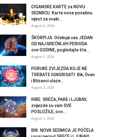
CIGANSKE KARTE za NOVU
SEDMICU: Karte nose posebnu
vijest za svaki...
August 8, 2026
ŠKORPIJA: Očekuje vas JEDAN
OD NAJSREĆNIJIH PERIODA
ove GODINE, pogledajte šta...
August 5, 2026
PORUKE ZVIJEZDA KOJE NE
TREBATE IGNORISATI: Bik, Ovan
i Blizanci ulaze...
August 3, 2026
RIBE: SREĆA, PARE i LJUBAV,
zvijezde su vam SVE
POSLOŽILE, ovo...
August 3, 2026
BIK: NOVA SEDMICA JE POČELA
i nosi period SREĆE i LJUBAVI...