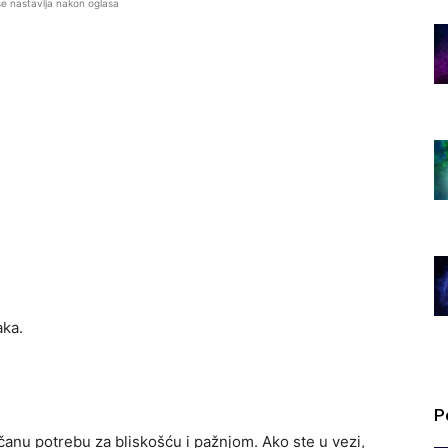
se nastavlja nakon oglasa
aka.
P
anu potrebu za bliskošću i pažnjom. Ako ste u vezi,