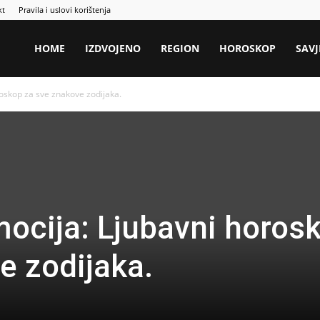
kt
Pravila i uslovi korištenja
HOME
IZDVOJENO
REGION
HOROSKOP
SAVJ
oskop za sve znakove zodijaka.
ocija: Ljubavni horos
e zodijaka.