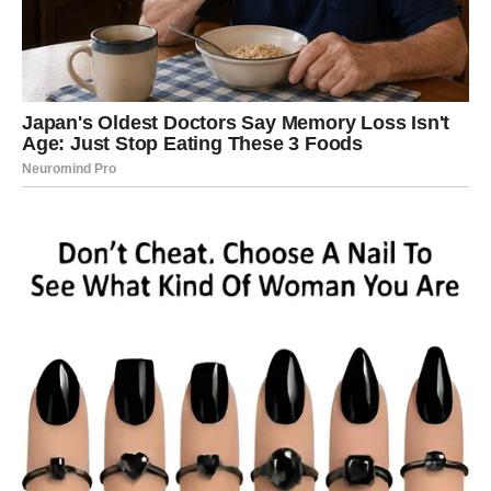
Ona je navikla da analizira, da razmišlja i da bude oprezna
kada je ljubav u pitanju. Međutim, upravo zbog toga njeno
srce je veoma iskreno kada nekoga zavoli.
U narednom periodu Device ulaze u fazu u kojoj
romantika postaje važan deo njihovog života.
Zvezde donose situacije koje bude nežnost i emocije
koje su možda bile potisnute zbog svakodnevnih obaveza
ili ranijih razočaranja. Za mnoge Device ovo može biti
vreme kada upoznaju osobu koja im donosi osećaj
sigurnosti i mira.
Ono što je posebno zanimljivo jeste da će ljubav za
Devicu dolaziti kroz male, ali značajne trenutke – kroz
pažnju, kroz iskrene razgovore i kroz osećaj da pored
sebe ima nekoga ko je razume.