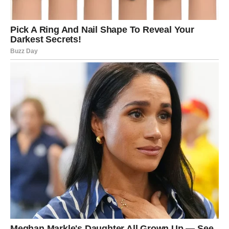
Za Device koje su već u vezi dolazi period kada se odnos
može produbiti. Partner može pokazati više nežnosti, a
zajednički planovi za budućnost mogu postati realniji
nego ranije.
Devica će shvatiti da ljubav ne mora biti komplikovana da
bi bila prava. Ponekad su najlepše ljubavi upravo one koje
dolaze mirno i spontano.
Ribe – Sudbinska romantika i
emocije koje menjaju sve
Ribe su jedan od najromantičnijih znakova zodijaka.
Njihova duša je puna emocija, snova i želje za dubokom