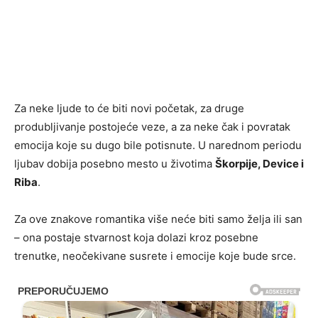
Za neke ljude to će biti novi početak, za druge
produbljivanje postojeće veze, a za neke čak i povratak
emocija koje su dugo bile potisnute. U narednom periodu
ljubav dobija posebno mesto u životima
Škorpije, Device i
Riba
.
Za ove znakove romantika više neće biti samo želja ili san
– ona postaje stvarnost koja dolazi kroz posebne
trenutke, neočekivane susrete i emocije koje bude srce.