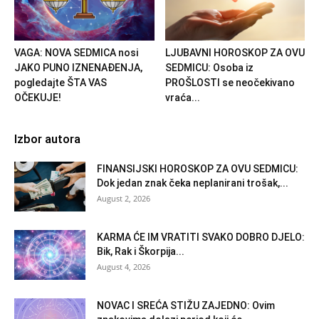
VAGA: NOVA SEDMICA nosi
LJUBAVNI HOROSKOP ZA OVU
JAKO PUNO IZNENAĐENJA,
SEDMICU: Osoba iz
pogledajte ŠTA VAS
PROŠLOSTI se neočekivano
OČEKUJE!
vraća...
Izbor autora
FINANSIJSKI HOROSKOP ZA OVU SEDMICU:
Dok jedan znak čeka neplanirani trošak,...
August 2, 2026
KARMA ĆE IM VRATITI SVAKO DOBRO DJELO:
Bik, Rak i Škorpija...
August 4, 2026
NOVAC I SREĆA STIŽU ZAJEDNO: Ovim