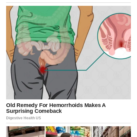
Ribe će u narednim danima ili nedeljama osetiti da je
romantika svuda oko njih – kroz sitne znakove pažnje,
kroz emotivne razgovore i kroz osećaj da je sudbina
počela da spaja prave ljude.