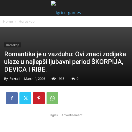
Home
Horoskop
Horoskop
Romantika je u vazduhu: Ovi znaci zodijaka
ulaze u najlepši ljubavni period ŠKORPIJA,
DEVICA I RIBE.
By
Portal
-
March 4, 2026
1915
0
Oglasi - Advertisement