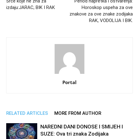
Srce koje ne zna za
Period napretka i ostvarenja:
izdaju:JARAC, BIK I RAK
Horoskop uspeha za ove
znakove za ove znake zodijaka
RAK, VODOLIJA I BIK.
Portal
RELATED ARTICLES
MORE FROM AUTHOR
NAREDNI DANI DONOSE I SMIJEH I
SUZE: Ova tri znaka Zodijaka