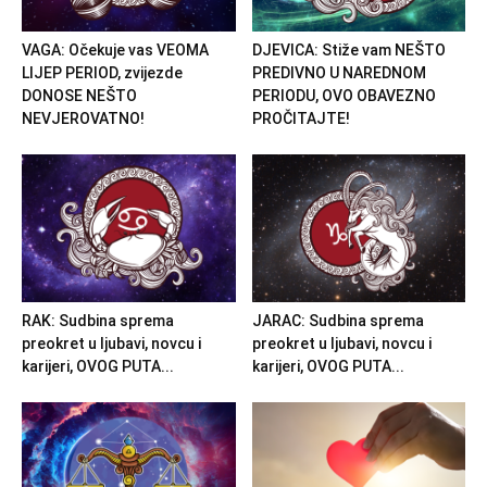
VAGA: Očekuje vas VEOMA
DJEVICA: Stiže vam NEŠTO
LIJEP PERIOD, zvijezde
PREDIVNO U NAREDNOM
DONOSE NEŠTO
PERIODU, OVO OBAVEZNO
NEVJEROVATNO!
PROČITAJTE!
RAK: Sudbina sprema
JARAC: Sudbina sprema
preokret u ljubavi, novcu i
preokret u ljubavi, novcu i
karijeri, OVOG PUTA...
karijeri, OVOG PUTA...