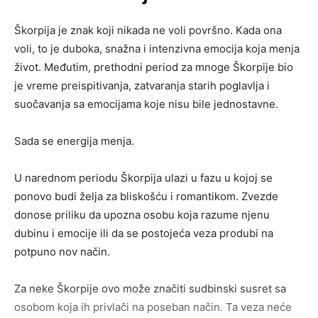
Škorpija je znak koji nikada ne voli površno. Kada ona
voli, to je duboka, snažna i intenzivna emocija koja menja
život. Međutim, prethodni period za mnoge Škorpije bio
je vreme preispitivanja, zatvaranja starih poglavlja i
suočavanja sa emocijama koje nisu bile jednostavne.
Sada se energija menja.
U narednom periodu Škorpija ulazi u fazu u kojoj se
ponovo budi želja za bliskošću i romantikom. Zvezde
donose priliku da upozna osobu koja razume njenu
dubinu i emocije ili da se postojeća veza produbi na
potpuno nov način.
Za neke Škorpije ovo može značiti sudbinski susret sa
osobom koja ih privlači na poseban način. Ta veza neće