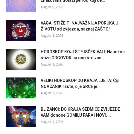
znakovima dolazi period koji će...
August 6, 2026
VAGA: STIŽE TI NAJVAŽNIJA PORUKA U
ŽIVOTU od zvijezda, saznaj ZAŠTO!
August 1, 2026
HOROSKOP KOJI STE ISČEKIVALI: Napokon
stiže ODGOVOR na ono što vas...
August 1, 2026
VELIKI HOROSKOP DO KRAJA LJETA: Čiji
NOVČANIK raste, čije SRCE je...
August 3, 2026
BLIZANCI: DO KRAJA SEDMICE ZVIJEZDE
VAM donose GOMILU PARA i NOVU...
August 4, 2026