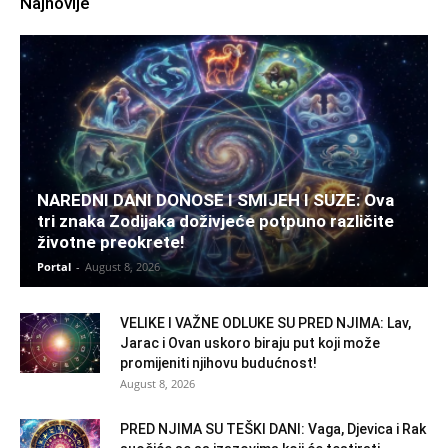
Najnovije
NAREDNI DANI DONOSE I SMIJEH I SUZE: Ova
tri znaka Zodijaka doživjeće potpuno različite
životne preokrete!
Portal
-
August 8, 2026
VELIKE I VAŽNE ODLUKE SU PRED NJIMA: Lav,
Jarac i Ovan uskoro biraju put koji može
promijeniti njihovu budućnost!
August 8, 2026
PRED NJIMA SU TEŠKI DANI: Vaga, Djevica i Rak