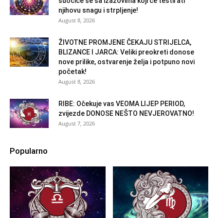
suočiće se sa izazovima koji će testirati
njihovu snagu i strpljenje!
August 8, 2026
ŽIVOTNE PROMJENE ČEKAJU STRIJELCA,
BLIZANCE I JARCA: Veliki preokreti donose
nove prilike, ostvarenje želja i potpuno novi
početak!
August 8, 2026
RIBE: Očekuje vas VEOMA LIJEP PERIOD,
zvijezde DONOSE NEŠTO NEVJEROVATNO!
August 7, 2026
Popularno