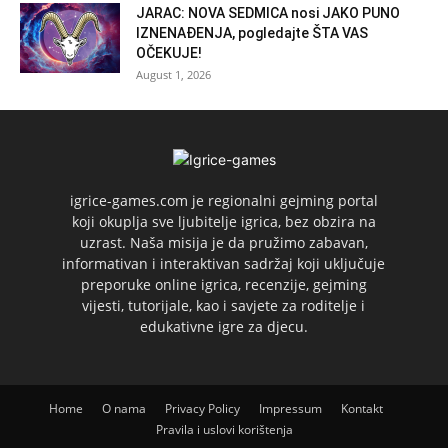
JARAC: NOVA SEDMICA nosi JAKO PUNO
IZNENAĐENJA, pogledajte ŠTA VAS
OČEKUJE!
August 1, 2026
igrice-games.com je regionalni gejming portal
koji okuplja sve ljubitelje igrica, bez obzira na
uzrast. Naša misija je da pružimo zabavan,
informativan i interaktivan sadržaj koji uključuje
preporuke online igrica, recenzije, gejming
vijesti, tutorijale, kao i savjete za roditelje i
edukativne igre za djecu.
Home
O nama
Privacy Policy
Impressum
Kontakt
Pravila i uslovi korištenja