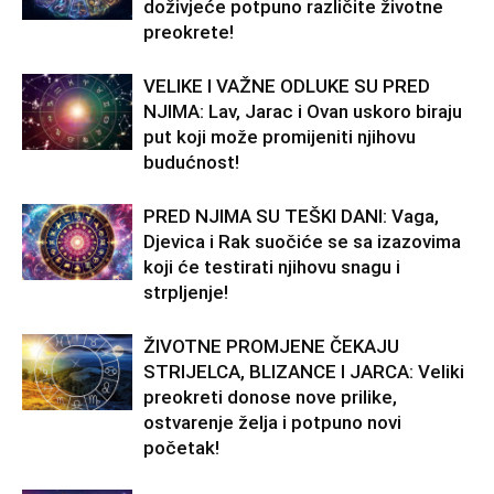
doživjeće potpuno različite životne
preokrete!
VELIKE I VAŽNE ODLUKE SU PRED
NJIMA: Lav, Jarac i Ovan uskoro biraju
put koji može promijeniti njihovu
budućnost!
PRED NJIMA SU TEŠKI DANI: Vaga,
Djevica i Rak suočiće se sa izazovima
koji će testirati njihovu snagu i
strpljenje!
ŽIVOTNE PROMJENE ČEKAJU
STRIJELCA, BLIZANCE I JARCA: Veliki
preokreti donose nove prilike,
ostvarenje želja i potpuno novi
početak!