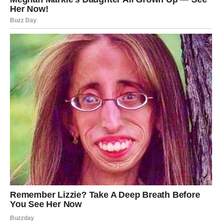
povezanošću sa drugom osobom. Kada Ribe vole, one
vole celim srcem.
U narednom periodu romantika za Ribe dobija potpuno
novu dimenziju.
Zvezde otvaraju vrata susretima koji mogu probuditi
snažne emocije. Za mnoge Ribe ovo može biti vreme
kada upoznaju osobu koja ih inspiriše, koja razume
njihovu senzibilnost i koja donosi osećaj da je ljubav
ponovo moguća.
Za Ribe koje su već u vezi dolazi period kada odnos može
postati još dublji i emotivniji. Više nežnosti, više pažnje i
romantičnih trenutaka može doneti osećaj da se veza
ponovo budi.