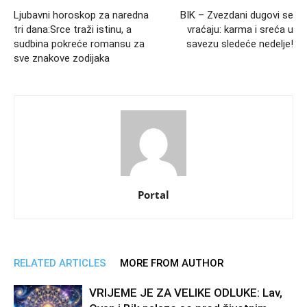
Ljubavni horoskop za naredna
BIK – Zvezdani dugovi se
tri dana:Srce traži istinu, a
vraćaju: karma i sreća u
sudbina pokreće romansu za
savezu sledeće nedelje!
sve znakove zodijaka
Portal
RELATED ARTICLES
MORE FROM AUTHOR
VRIJEME JE ZA VELIKE ODLUKE: Lav,