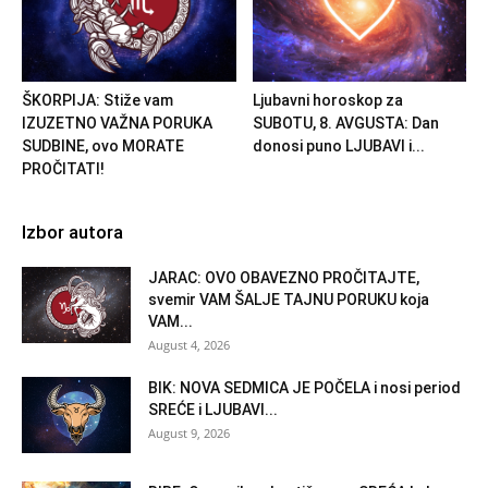
ŠKORPIJA: Stiže vam
Ljubavni horoskop za
IZUZETNO VAŽNA PORUKA
SUBOTU, 8. AVGUSTA: Dan
SUDBINE, ovo MORATE
donosi puno LJUBAVI i...
PROČITATI!
Izbor autora
JARAC: OVO OBAVEZNO PROČITAJTE,
svemir VAM ŠALJE TAJNU PORUKU koja
VAM...
August 4, 2026
BIK: NOVA SEDMICA JE POČELA i nosi period
SREĆE i LJUBAVI...
August 9, 2026