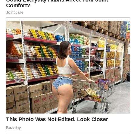
traži da staneš iza svog znanja, iskustva i vrednosti. Ako
nešto tražiš – traži bez griže savesti. Karma ti sada čuva
leđa.
Unutrašnje stanje: mir posle oluje
Jedna od najlepših stvari koje sledeća nedelja donosi
Ovnu jeste
unutrašnji mir
. Ne savršenu sreću, ne euforiju
– već mir. Osećaj da više ne moraš da se dokazuješ, da
objašnjavaš, da se opravdavaš. Kao da konačno shvataš
da nisi pogrešio što si bio svoj.
Ovo je period u kojem mnogi Ovnovi mogu doneti važnu
ličnu odluku: da preseku sa nečim što ih je iscrpljivalo, da
se udalje od ljudi koji crpe energiju, ili da se konačno