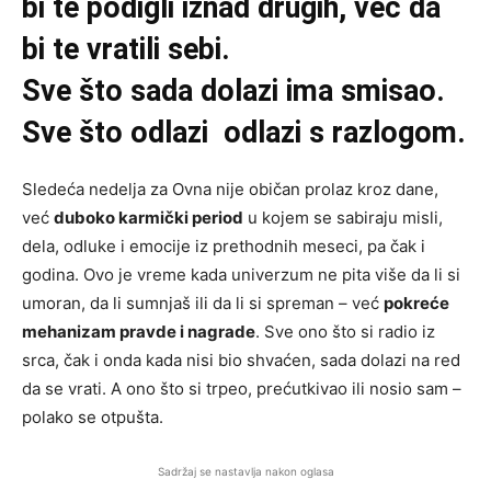
bi te podigli iznad drugih, već da
bi te vratili sebi.
Sve što sada dolazi ima smisao.
Sve što odlazi odlazi s razlogom.
Sledeća nedelja za Ovna nije običan prolaz kroz dane,
već
duboko karmički period
u kojem se sabiraju misli,
dela, odluke i emocije iz prethodnih meseci, pa čak i
godina. Ovo je vreme kada univerzum ne pita više da li si
umoran, da li sumnjaš ili da li si spreman – već
pokreće
mehanizam pravde i nagrade
. Sve ono što si radio iz
srca, čak i onda kada nisi bio shvaćen, sada dolazi na red
da se vrati. A ono što si trpeo, prećutkivao ili nosio sam –
polako se otpušta.
Sadržaj se nastavlja nakon oglasa