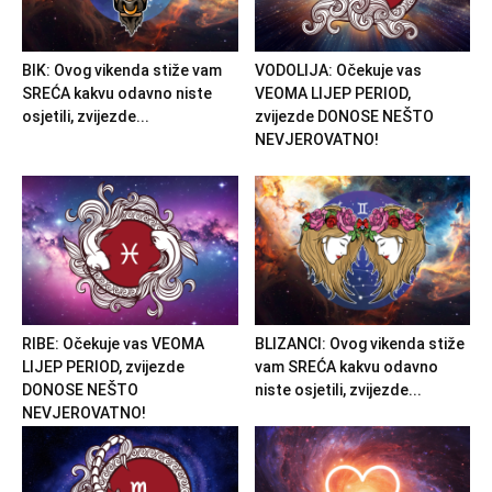
BIK: Ovog vikenda stiže vam
VODOLIJA: Očekuje vas
SREĆA kakvu odavno niste
VEOMA LIJEP PERIOD,
osjetili, zvijezde...
zvijezde DONOSE NEŠTO
NEVJEROVATNO!
RIBE: Očekuje vas VEOMA
BLIZANCI: Ovog vikenda stiže
LIJEP PERIOD, zvijezde
vam SREĆA kakvu odavno
DONOSE NEŠTO
niste osjetili, zvijezde...
NEVJEROVATNO!