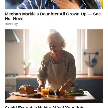
tvoju vrednost i da ti vrati veru u emocije.
Posao, novac i lična snaga
Na poslovnom planu, sledeća nedelja donosi
stabilizaciju
i potvrdu
. Možda nećeš odmah dobiti sve odgovore, ali
ćeš osetiti da se tvoj trud vidi. Nadređeni, saradnici ili
klijenti mogu promeniti stav prema tebi. Ono što si radio u
tišini sada izlazi na površinu.
Finansijski, ovo je period pametnih poteza. Nije vreme za
rizične odluke, već za planiranje, dogovore i dugoročne
ciljeve. Novac koji dolazi sada ima karmički pečat – dolazi
kao rezultat rada, a ne slučajnosti. I upravo zato donosi
osećaj sigurnosti.
Najvažnije je da
ne potcenjuješ sebe
. Sledeća nedelja