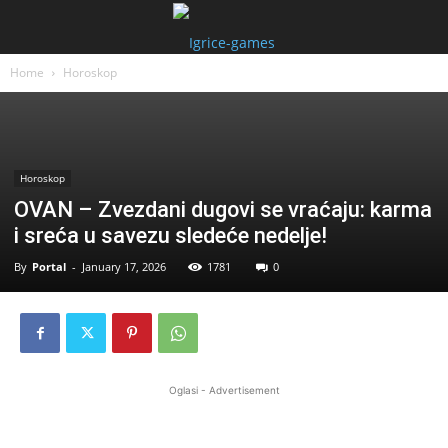
Home
Horoskop
Horoskop
OVAN – Zvezdani dugovi se vraćaju: karma
i sreća u savezu sledeće nedelje!
By
Portal
-
January 17, 2026
1781
0
Oglasi - Advertisement