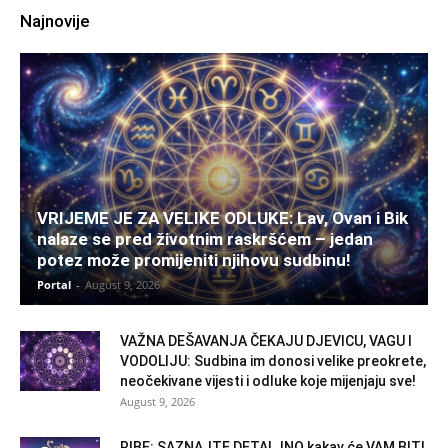
Najnovije
VRIJEME JE ZA VELIKE ODLUKE: Lav, Ovan i Bik
nalaze se pred životnim raskršćem – jedan
potez može promijeniti njihovu sudbinu!
Portal
-
August 9, 2026
VAŽNA DEŠAVANJA ČEKAJU DJEVICU, VAGU I
VODOLIJU: Sudbina im donosi velike preokrete,
neočekivane vijesti i odluke koje mijenjaju sve!
August 9, 2026
RIBE: SAZNAJTE DETALJNO kakav će VAM BITI