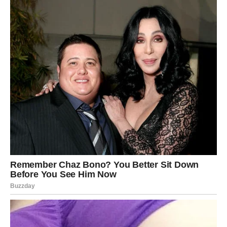
posvete sebi. Karma podržava svaku odluku koja dolazi iz
samopoštovanja.
Karmička poruka sledeće nedelje
Najvažnija lekcija za Ovna glasi:
ne moraš više da se boriš protiv svega – sada je vreme
da pustiš da se stvari dese.
Sledeća nedelja traži veru. Ne slepu, već onu mirnu,
duboku veru da si uradio dovoljno i da sada možeš stati
korak unazad. Karma i sreća su u savezu samo kada ne
sumnjaš u sebe.