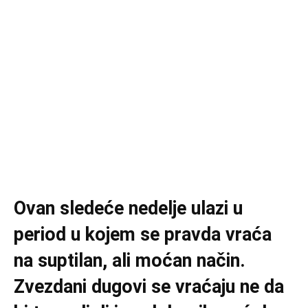
Ovan sledeće nedelje ulazi u
period u kojem se pravda vraća
na suptilan, ali moćan način.
Zvezdani dugovi se vraćaju ne da