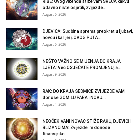
RIBE: Ovog vikenda stiže vam SREĆA kakvu
odavno niste osjetili, zvijezde...
August 6, 2026
DJEVICA: Sudbina sprema preokret u ljubavi,
novcu i karijeri, OVOG PUTA...
August 6, 2026
NEŠTO VAŽNO SE MIJENJA DO KRAJA
LJETA: Već OSJEĆATE PROMJENU, a...
August 9, 2026
RAK: DO KRAJA SEDMICE ZVIJEZDE VAM
donose GOMILU PARA i NOVU...
August 4, 2026
NEOČEKIVANI NOVAC STIŽE RAKU, DJEVICI I
BLIZANCIMA: Zvijezde im donose
finansijsko...