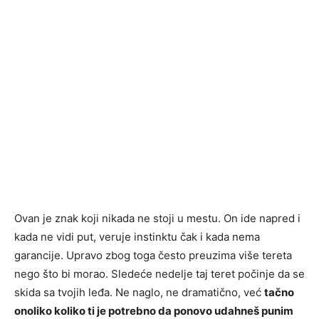
Ovan je znak koji nikada ne stoji u mestu. On ide napred i
kada ne vidi put, veruje instinktu čak i kada nema
garancije. Upravo zbog toga često preuzima više tereta
nego što bi morao. Sledeće nedelje taj teret počinje da se
skida sa tvojih leđa. Ne naglo, ne dramatično, već
tačno
onoliko koliko ti je potrebno da ponovo udahneš punim