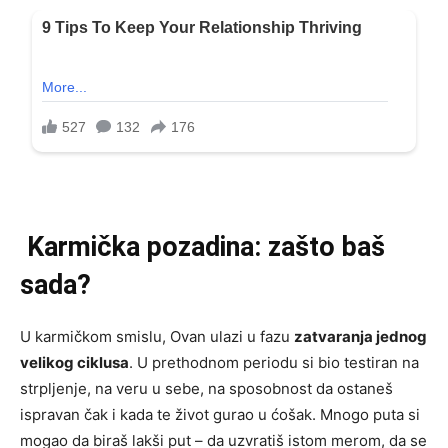
Karmička pozadina: zašto baš
sada?
U karmičkom smislu, Ovan ulazi u fazu
zatvaranja jednog
velikog ciklusa
. U prethodnom periodu si bio testiran na
strpljenje, na veru u sebe, na sposobnost da ostaneš
ispravan čak i kada te život gurao u ćošak. Mnogo puta si
mogao da biraš lakši put – da uzvratiš istom merom, da se