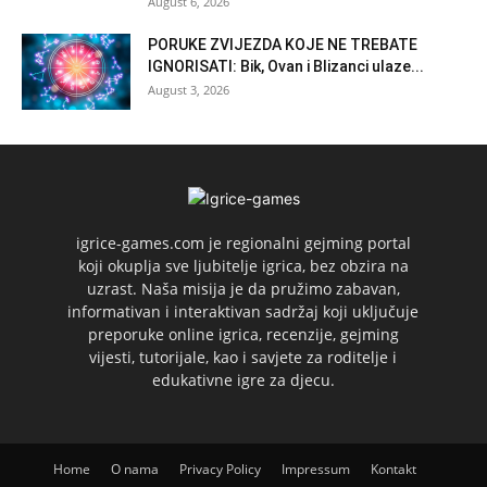
August 6, 2026
PORUKE ZVIJEZDA KOJE NE TREBATE
IGNORISATI: Bik, Ovan i Blizanci ulaze...
August 3, 2026
igrice-games.com je regionalni gejming portal
koji okuplja sve ljubitelje igrica, bez obzira na
uzrast. Naša misija je da pružimo zabavan,
informativan i interaktivan sadržaj koji uključuje
preporuke online igrica, recenzije, gejming
vijesti, tutorijale, kao i savjete za roditelje i
edukativne igre za djecu.
Home
O nama
Privacy Policy
Impressum
Kontakt