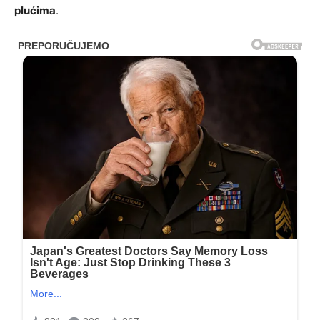
plućima
.