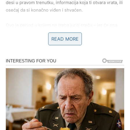
desi u pravom trenutku, informacija koja ti otvara vrata, ili
osećaj da si konačno viđen i shvaćen.
Ovo je period u kojem ne treba juriti sreću – jer će ona
sama doći do tebe. Svaki put kada pokušaš da forsiraš, da
READ MORE
ubrzaš, da guraš – možeš poremetiti tok. Ali kada pustiš,
kada veruješ, kada se osloniš na ono što osećaš – stvari
se nameštaju gotovo savršeno.
Posebno je važno obratiti pažnju na
ponude i prilike koje
dolaze nenametljivo
. Ono što deluje malo ili nevažno,
može se pokazati kao ključna tačka preokreta. Sreća i
karma sada rade zajedno – ali samo za onog Ovna koji je
spreman da primi, a ne samo da daje.
Ljubav: karmički balans emocija