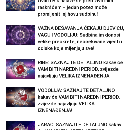
Ovan i Bik nalaze se pred životnim
raskršćem – jedan potez može
promijeniti njihovu sudbinu!
VAŽNA DEŠAVANJA ČEKAJU DJEVICU,
VAGU I VODOLIJU: Sudbina im donosi
velike preokrete, neočekivane vijesti i
odluke koje mijenjaju sve!
RIBE: SAZNAJTE DETALJNO kakav će
VAM BITI NAREDNI PERIOD, zvijezde
najavljuju VELIKA IZNENAĐENJA!
VODOLIJA: SAZNAJTE DETALJNO
kakav će VAM BITI NAREDNI PERIOD,
zvijezde najavljuju VELIKA
IZNENAĐENJA!
JARAC: SAZNAJTE DETALJNO kakav