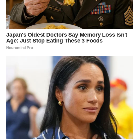
Na emotivnom planu, sledeća nedelja donosi
veliku
lekciju ravnoteže
. Ovan je često taj koji voli jače, koji se
bori za odnos, koji daje sve ili ništa. Karma sada postavlja
pitanje:
da li dobijaš isto zauzvrat?
Ako si u vezi, partner može pokazati drugačije lice – više
razumevanja, više truda, više želje da se odnos
stabilizuje. Ako je u prethodnom periodu bilo hladnoće,
distance ili nerazumevanja, sada dolazi prilika da se stvari
izgovore jasno i bez sukoba. Ne da bi se raspravljalo, već
da bi se
konačno razumelo
.
Za slobodne Ovnove, sledeća nedelja može doneti susret
koji nosi
karmički pečat
. To ne mora biti ljubav na prvi
pogled, ali biće prepoznavanje. Osećaj da tu osobu
poznaješ duže nego što traje ovaj život. Čak i ako se priča
ne razvije odmah, taj susret ima zadatak da te podseti na