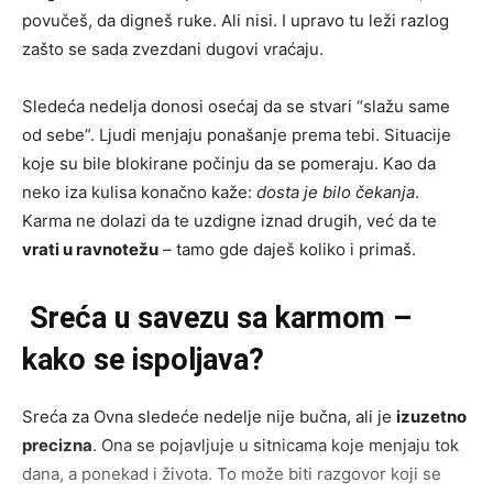
povučeš, da digneš ruke. Ali nisi. I upravo tu leži razlog
zašto se sada zvezdani dugovi vraćaju.
Sledeća nedelja donosi osećaj da se stvari “slažu same
od sebe”. Ljudi menjaju ponašanje prema tebi. Situacije
koje su bile blokirane počinju da se pomeraju. Kao da
neko iza kulisa konačno kaže:
dosta je bilo čekanja
.
Karma ne dolazi da te uzdigne iznad drugih, već da te
vrati u ravnotežu
– tamo gde daješ koliko i primaš.
Sreća u savezu sa karmom –
kako se ispoljava?
Sreća za Ovna sledeće nedelje nije bučna, ali je
izuzetno
precizna
. Ona se pojavljuje u sitnicama koje menjaju tok
dana, a ponekad i života. To može biti razgovor koji se