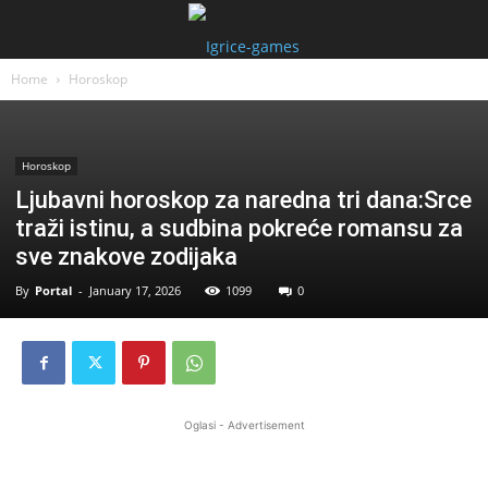
Home
Horoskop
Horoskop
Ljubavni horoskop za naredna tri dana:Srce
traži istinu, a sudbina pokreće romansu za
sve znakove zodijaka
By
Portal
-
January 17, 2026
1099
0
Oglasi - Advertisement