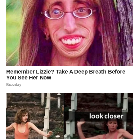
Škorpije u naredna tri dana ulaze u period snažne strasti,
ali i istine, jer ti ne možeš na pola – ili te neko voli iskreno
ili ne treba da bude tu. Prvog dana osećaš magnetizam i
pojačanu želju za bliskošću, drugog dana dolazi trenutak
kada se istina izgovara (ili se otkriva), dok trećeg dana
dolazi odluka: da li ideš dublje u odnos ili zatvaraš vrata
onome što te iscrpljuje.
Zauzeti:
produbljivanje strasti, ali samo uz iskrenost.
Slobodni:
jaka hemija s osobom koja ti “pogađa dušu”, ne
samo telo.
STRELAC
Strelcu ova tri dana donose vedrinu, flert i želju za
spontanom romantikom, ali i trenutak kada shvataš da ti
nije dovoljno samo uzbuđenje – već želiš nekoga ko