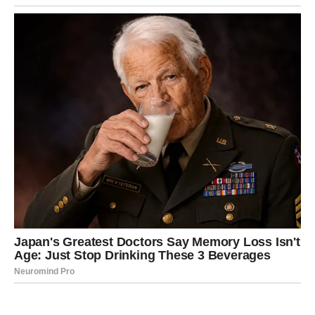
DEVICA
Device u naredna tri dana osećaju kako se ljubav budi
polako, tiho i sigurno, ali baš zato duboko, jer ti ne voliš
površno i ne ulaziš u odnos dok ne osetiš da postoji
smisao, poštovanje i realna mogućnost da nešto traje.
Prvog dana možeš mnogo razmišljati, analizirati i tražiti
znak, drugog dana dolazi razgovor ili susret koji ti vraća
veru u ljubav, a trećeg dana osećaš mir i osećaj da se
stvari kreću u pravom smeru, čak i ako još nije sve
izgovoreno.
Zauzeti:
nežnost se vraća kroz male stvari – dodir,
pažnju, brigu.
Slobodni:
romansa počinje tiho, ali može postati vrlo
ozbiljna.