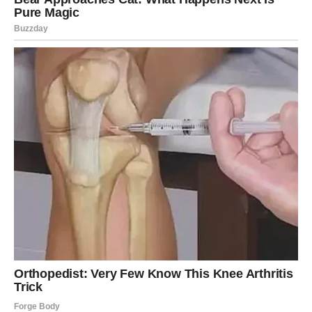
Slobodni:
osoba koja ti prilazi ima toplu energiju i prave
namere – ali ti moraš da se otvoriš.
LAV
Lavu ova tri dana donose pojačanu magnetičnost i želju
da bude voljen onako kako zna da zaslužuje, ali će se
pojaviti i test ponosa, jer lako možeš reagovati previše
oštro ako osetiš da ti neko ne daje dovoljno pažnje. Prvog
dana dobijaš komplimente, poglede i interesovanje,
drugog dana može doći do ljubomore ili potrebe da
“proveriš” nekoga, dok trećeg dana dolazi šansa da se
sve vrati u balans kroz iskren razgovor i više nežnosti.
Zauzeti:
spusti gard – partneru treba tvoja toplina, ne
tvoja strogoća.
Slobodni:
neko te posmatra već duže vreme, samo traži
pravi trenutak da priđe.