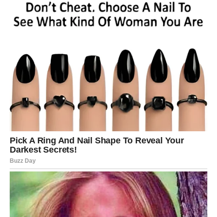
VAGA
Vage ulaze u tri dana romantike, lepih reči i želje da se
odnos dovede u harmoniju, ali ćeš shvatiti da balans ne
znači ćutanje – već iskreno izgovaranje potreba. Prvog
dana možeš biti posebno šarmantna/šarmantan i privlačiti
pažnju, drugog dana dolazi romantičan trenutak ili poruka
koja budi osmeh, dok trećeg dana dolazi odluka: da li
biraš mir ili priču koja te stalno vraća u sumnju.
Zauzeti:
idealno za izlazak, razgovor i obnovu romantike.
Slobodni:
neko te želi, ali čeka da vidi da li si ti
spreman/spremna.
ŠKORPIJA