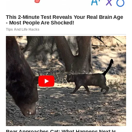
Slobodni:
neko ti se javlja, ali sada želi konkretnije, ne
samo dopisivanje.
RAK
Za Rakove su ova tri dana emotivna, nežna i pomalo
nostalgična, jer se budi potreba da se voli iskreno i da se
bude voljen bez straha, ali istovremeno se vraćaju
sećanja na prošlost i sve ono što nije bilo rečeno u pravo
vreme. Prvog dana te mogu preplaviti uspomene ili
osećaj da ti neko nedostaje, drugog dana dolazi prilika za
nežan susret, razgovor ili poruku koja ti greje srce, dok
trećeg dana dolazi smirenje i osećaj sigurnosti, kao da ti
univerzum poručuje da više ne moraš da se bojiš
emocija.
Zauzeti:
idealan trenutak za romantičan razgovor i
bliskost; pokaži osećanja bez čekanja.