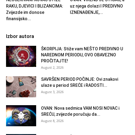
RAKU, DJEVICI I BLIZANCIMA:
uz njega dolazi I PREDIVNO
Zvijezde im donose
IZNENAĐENJE,...
finansijsko...
Izbor autora
ŠKORPIJA: Stiže vam NEŠTO PREDIVNO U
NAREDNOM PERIODU, OVO OBAVEZNO
PROČITAJTE!
August 2, 2026
SAVRŠEN PERIOD POČINJE: Ovi znakovi
ulaze u period SREĆE i RADOSTI...
August 3, 2026
OVAN: Nova sedmica VAM NOSI NOVAC i
SREĆU, zvijezde poručuju da...
August 8, 2026