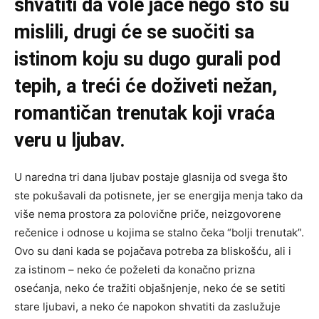
shvatiti da vole jače nego što su
mislili, drugi će se suočiti sa
istinom koju su dugo gurali pod
tepih, a treći će doživeti nežan,
romantičan trenutak koji vraća
veru u ljubav.
U naredna tri dana ljubav postaje glasnija od svega što
ste pokušavali da potisnete, jer se energija menja tako da
više nema prostora za polovične priče, neizgovorene
rečenice i odnose u kojima se stalno čeka “bolji trenutak”.
Ovo su dani kada se pojačava potreba za bliskošću, ali i
za istinom – neko će poželeti da konačno prizna
osećanja, neko će tražiti objašnjenje, neko će se setiti
stare ljubavi, a neko će napokon shvatiti da zaslužuje