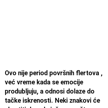
Ovo nije period površnih flertova ,
već vreme kada se emocije
produbljuju, a odnosi dolaze do
tačke iskrenosti. Neki znakovi će