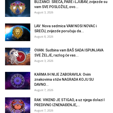
BLIZANCI: SREĆA, PARE i LJUBAV, zvijezde su
vam SVE POSLOŽILE, ovo...
August 3, 2026
LAV: Nova sedmica VAM NOSI NOVAC i
SREĆU, zvijezde poručuju da...
August 8, 2026
OVAN: Sudbina vam BAŠ SADA ISPUNJAVA
SVE ŽELJE, razlog će vas...
August 3, 2026
KARMA IH NIJE ZABORAVILA: Ovim
znakovima stiže NAGRADA KOJU SU
DAVNO...
August 7, 2026
RAK: VIKEND JE STIGAO, a uz njega dolazi I
PREDIVNO IZNENAĐENJE,...
August 7, 2026