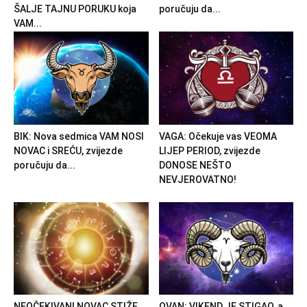
ŠALJE TAJNU PORUKU koja
poručuju da...
VAM...
BIK: Nova sedmica VAM NOSI
VAGA: Očekuje vas VEOMA
NOVAC i SREĆU, zvijezde
LIJEP PERIOD, zvijezde
poručuju da...
DONOSE NEŠTO
NEVJEROVATNO!
NEOČEKIVANI NOVAC STIŽE
OVAN: VIKEND JE STIGAO, a