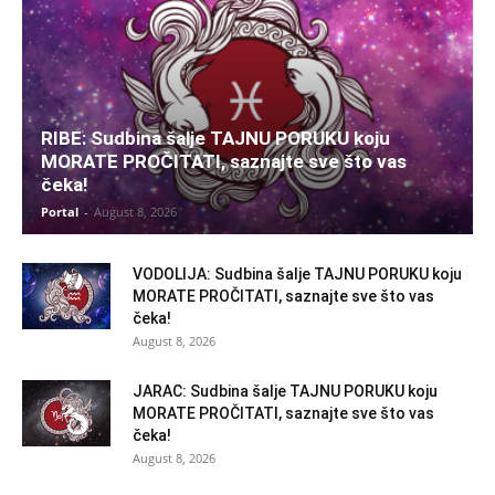
RIBE: Sudbina šalje TAJNU PORUKU koju
MORATE PROČITATI, saznajte sve što vas
čeka!
Portal
-
August 8, 2026
VODOLIJA: Sudbina šalje TAJNU PORUKU koju
MORATE PROČITATI, saznajte sve što vas
čeka!
August 8, 2026
JARAC: Sudbina šalje TAJNU PORUKU koju
MORATE PROČITATI, saznajte sve što vas
čeka!
August 8, 2026