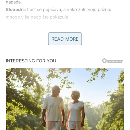
napada.
Slobodni:
flert se pojačava, a neko želi tvoju pažnju
mnogo više nego što pokazuje.
BIK
READ MORE
Tebi ova tri dana donose onu vrstu ljubavne energije koja
leči – toplu, stabilnu, prisutnu i nežnu, kao da život želi da
ti pokaže da ne moraš više da čekaš mrvice emocija, već
da možeš dobiti ono što zaslužuješ: sigurnost, dodir,
pažnju i oslonac. Prvog dana može stići poruka ili znak
koji te ulepša iznutra, drugog dana emocije rastu i
shvataš da ti prija nečija blizina više nego što si želeo da
priznaš, a trećeg dana dolazi mir i osećaj da se stvari
slažu na svoje mesto, bez pritiska i bez drame.
Zauzeti:
odnos se učvršćuje kroz male, ali važne geste;
više vremena zajedno donosi čuda.