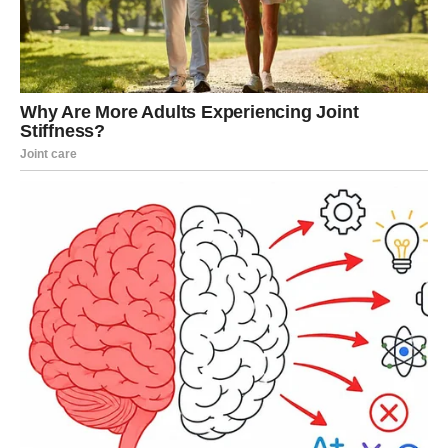
Slobodni:
moguće je upoznavanje osobe koja deluje
ozbiljno i stabilno – baš ono što ti treba.
BLIZANCI
Kod tebe se ljubav u ova tri dana seli u reči, poruke,
razgovore i “sitne signale” koji odjednom postaju previše
glasni da bi ih ignorisao, pa ćeš osećati potrebu da
razjasniš šta ste, kuda idete i da li postoji nešto što se
krije ispod površine. Prvog dana se možeš dvoumiti,
vagati i analizirati, drugog dana dolazi razgovor koji menja
tok odnosa – ili se zbližavate kroz iskrenost, ili shvataš da
je vreme da ne trošiš energiju na nekoga ko stalno šalje
pomešane signale – dok trećeg dana stiže olakšanje i
osećaj da znaš na čemu si.
Zauzeti:
ne beži od ozbiljnog razgovora – sada je idealno
da izgovorite ono što odlažete.