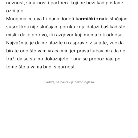
nežnost, sigurnost i partnera koji ne beži kad postane
ozbiljno.
Mnogima će ova tri dana doneti
karmički znak
: slučajan
susret koji nije slučajan, poruku koja dolazi baš kad ste
mislili da je gotovo, ili razgovor koji menja tok odnosa.
Najvažnije je da ne ulazite u rasprave iz sujete, već da
birate ono što vam vraća mir, jer prava ljubav nikada ne
traži da se stalno dokazujete – ona se prepoznaje po
tome što u vama budi sigurnost.
Sadržaj se nastavlja nakon oglasa