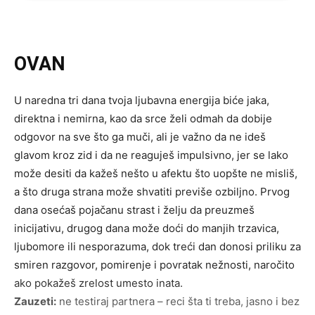
OVAN
U naredna tri dana tvoja ljubavna energija biće jaka,
direktna i nemirna, kao da srce želi odmah da dobije
odgovor na sve što ga muči, ali je važno da ne ideš
glavom kroz zid i da ne reaguješ impulsivno, jer se lako
može desiti da kažeš nešto u afektu što uopšte ne misliš,
a što druga strana može shvatiti previše ozbiljno. Prvog
dana osećaš pojačanu strast i želju da preuzmeš
inicijativu, drugog dana može doći do manjih trzavica,
ljubomore ili nesporazuma, dok treći dan donosi priliku za
smiren razgovor, pomirenje i povratak nežnosti, naročito
ako pokažeš zrelost umesto inata.
Zauzeti:
ne testiraj partnera – reci šta ti treba, jasno i bez