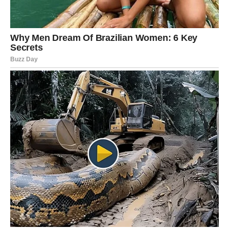
moraš je prepoznati.
RIBE
Ribe su u ova tri dana najromantičnije, jer se budi
intuicija, snovi, nežnost i želja da se bude voljen na onaj
“filmski” način, ali sada postoji šansa da romantika ne
ostane samo maštanje, već postane stvarnost. Prvog
dana osećaš čežnju, drugog dana dolazi romantičan
trenutak ili poruka, dok trećeg dana osećaš ispunjenost i
sigurnost – kao da ti univerzum daje znak da ljubav može
biti nežna, a ipak stabilna.
Zauzeti:
nežnost i razumevanje rastu, idealno za
romantično veče.
Slobodni:
sudbinski susret ili jaka simpatija, posebno
kroz prijatelje ili mreže.