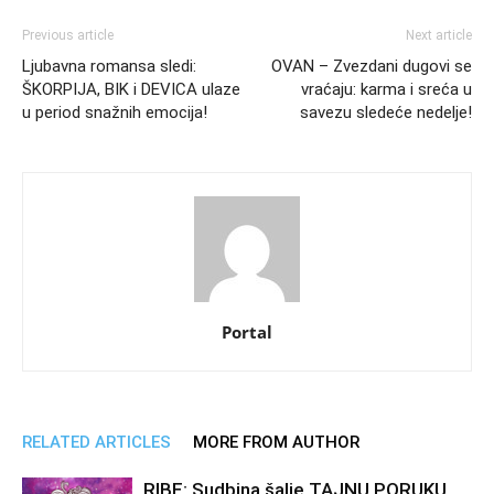
Previous article
Next article
Ljubavna romansa sledi:
OVAN – Zvezdani dugovi se
ŠKORPIJA, BIK i DEVICA ulaze
vraćaju: karma i sreća u
u period snažnih emocija!
savezu sledeće nedelje!
Portal
RELATED ARTICLES
MORE FROM AUTHOR
RIBE: Sudbina šalje TAJNU PORUKU