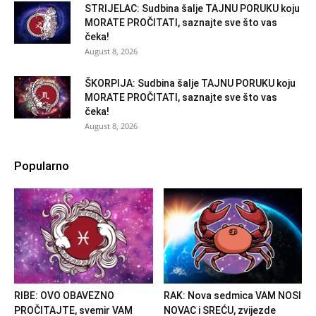
STRIJELAC: Sudbina šalje TAJNU PORUKU koju
MORATE PROČITATI, saznajte sve što vas
čeka!
August 8, 2026
ŠKORPIJA: Sudbina šalje TAJNU PORUKU koju
MORATE PROČITATI, saznajte sve što vas
čeka!
August 8, 2026
Popularno
RIBE: OVO OBAVEZNO
RAK: Nova sedmica VAM NOSI
PROČITAJTE, svemir VAM
NOVAC i SREĆU, zvijezde