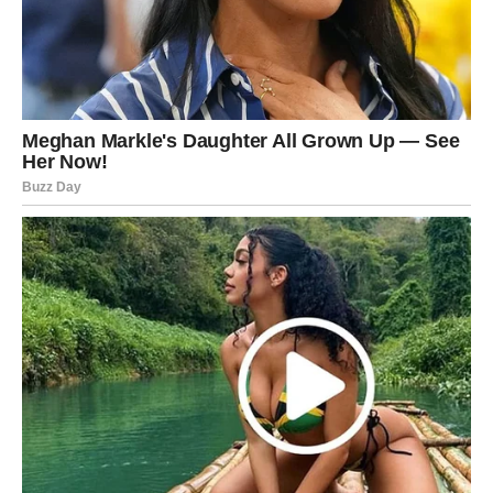
Zauzeti:
idealno za dogovor i planove, čak i ako su mali –
oni grade odnos.
Slobodni:
osoba koja ti dolazi ima ozbiljne namere, ali
treba joj znak da sme da priđe.
VODOLIJA
Vodolije će u ova tri dana biti iznenađene koliko emocije
mogu da ih “uhvate”, jer ti često deluješ hladno spolja, a
unutra osećaš mnogo, samo to ne pokazuješ svakome.
Prvog dana može doći poruka koja te zatekne, drugog
dana susret ili priznanje koje budi leptiriće, dok trećeg
dana dolazi odluka da li se otvaraš ili opet bežiš u
distancu.
Zauzeti:
razgovor vraća razumevanje i bliskost.
Slobodni:
ljubav dolazi kada najmanje očekuješ – ali