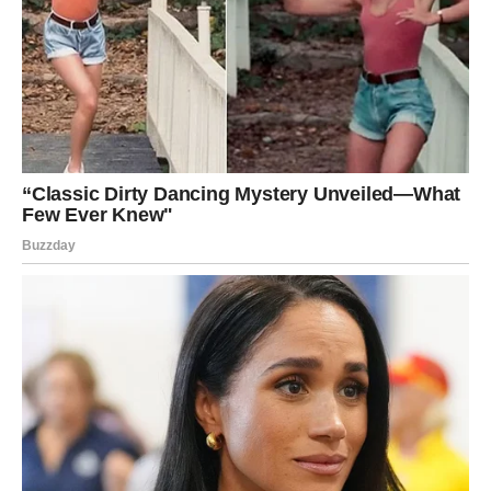
može da te prati i kada se emocije prodube. Prvog dana
ideš na osmeh i šalu, drugog dana dolazi kontakt koji te
raduje, dok trećeg dana osećaš potrebu da kažeš iskreno
šta osećaš, bez igranja.
Zauzeti:
unesite više igre i izlazaka – to vam vraća
bliskost.
Slobodni:
nova simpatija kroz društvo, poruku ili poziv.
JARAC
Jarčevi u naredna tri dana imaju ozbiljan ljubavni ton:
želiš stabilnost, poštovanje i partnera koji ne beži od
odgovornosti, a ne nekoga ko obećava danas, a sutra
nestane. Prvog dana razmišljaš o budućnosti, drugog
dana dolazi razgovor koji može učvrstiti odnos, dok
trećeg dana osećaš sigurnost i mir – znak da si na pravom
putu.