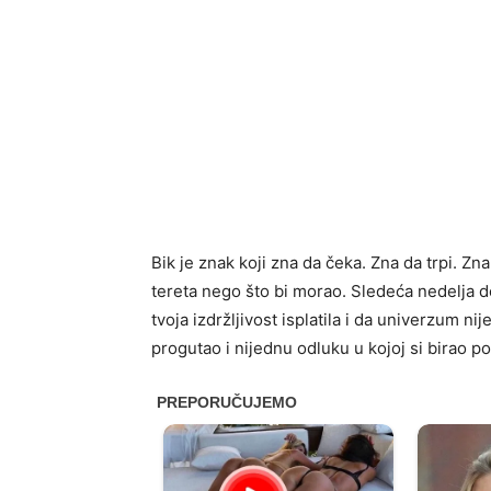
Bik je znak koji zna da čeka. Zna da trpi. Zna
tereta nego što bi morao. Sledeća nedelja d
tvoja izdržljivost isplatila i da univerzum n
progutao i nijednu odluku u kojoj si birao p