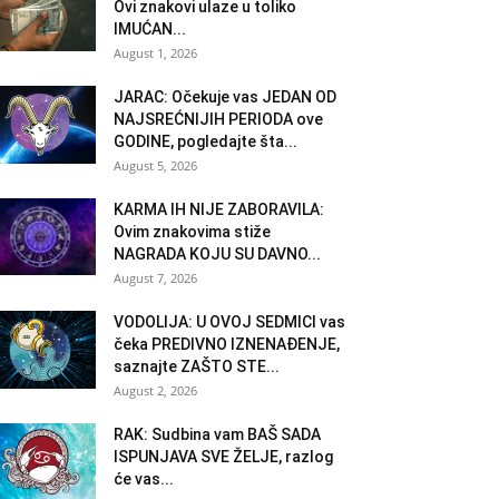
Ovi znakovi ulaze u toliko
IMUĆAN...
August 1, 2026
JARAC: Očekuje vas JEDAN OD
NAJSREĆNIJIH PERIODA ove
GODINE, pogledajte šta...
August 5, 2026
KARMA IH NIJE ZABORAVILA:
Ovim znakovima stiže
NAGRADA KOJU SU DAVNO...
August 7, 2026
VODOLIJA: U OVOJ SEDMICI vas
čeka PREDIVNO IZNENAĐENJE,
saznajte ZAŠTO STE...
August 2, 2026
RAK: Sudbina vam BAŠ SADA
ISPUNJAVA SVE ŽELJE, razlog
će vas...