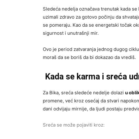
Sledeća nedelja označava trenutak kada se
uzimali zdravo za gotovo počinju da shvataju
se pomeraju. Kao da se energetski točak okr
sigurnost i unutrašnji mir.
Ovo je period zatvaranja jednog dugog ciklus
moraš da se boriš da bi dokazao da vrediš.
Kada se karma i sreća ud
Za Bika, sreća sledeće nedelje dolazi
u obli
promene, već kroz osećaj da stvari napokon 
dani odvijaju mirnije, da ljudi postaju predvid
Sreća se može pojaviti kroz: