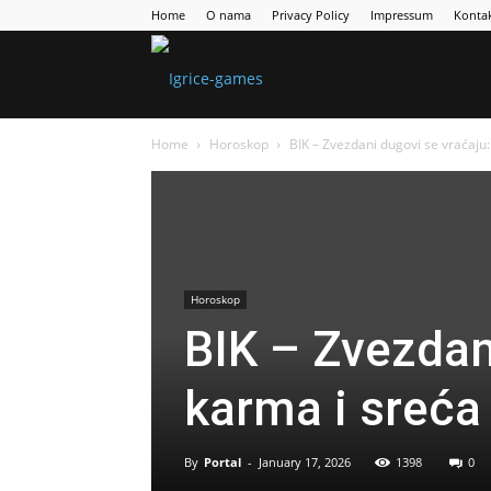
Home
O nama
Privacy Policy
Impressum
Konta
Games
Home
Horoskop
BIK – Zvezdani dugovi se vraćaju:
Portal
Horoskop
BIK – Zvezdan
karma i sreća
By
Portal
-
January 17, 2026
1398
0