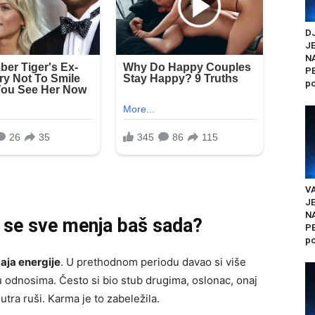
DJ
J
N
PE
po
VA
J
N
 se sve menja baš sada?
PE
po
aja energije
. U prethodnom periodu davao si više
u odnosima. Često si bio stub drugima, oslonac, onaj
utra ruši. Karma je to zabeležila.