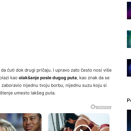
 da ćuti dok drugi pričaju. I upravo zato često nosi više
olazi kao
olakšanje posle dugog puta
, kao znak da se
ije zaboravio nijednu tvoju borbu, nijednu suzu koju si
oštenje umesto lakšeg puta.
P