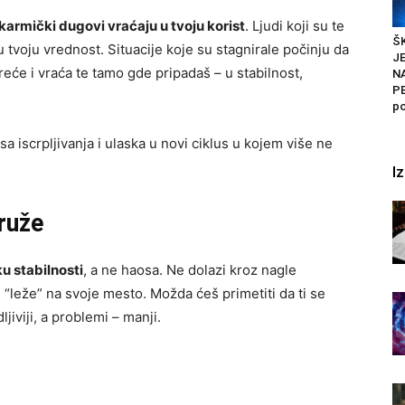
karmički dugovi vraćaju u tvoju korist
. Ljudi koji su te
ŠK
 tvoju vrednost. Situacije koje su stagnirale počinju da
J
eće i vraća te tamo gde pripadaš – u stabilnost,
N
PE
po
a iscrpljivanja i ulaska u novi ciklus u kojem više ne
I
ruže
ku stabilnosti
, a ne haosa. Ne dolazi kroz nagle
“leže” na svoje mesto. Možda ćeš primetiti da ti se
ljiviji, a problemi – manji.