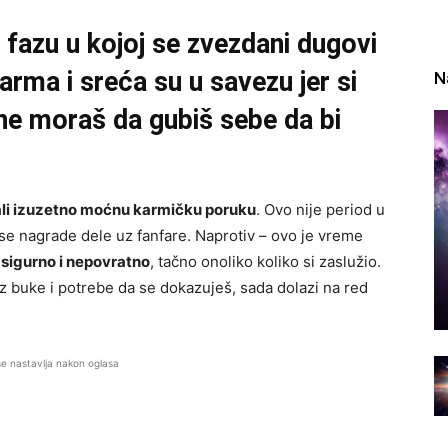
u fazu u kojoj se zvezdani dugovi
Karma i sreća su u savezu jer si
N
 ne moraš da gubiš sebe da bi
 ali izuzetno moćnu karmičku poruku
. Ovo nije period u
se nagrade dele uz fanfare. Naprotiv – ovo je vreme
sigurno i nepovratno
, tačno onoliko koliko si zaslužio.
ez buke i potrebe da se dokazuješ, sada dolazi na red
se nastavlja nakon oglasa