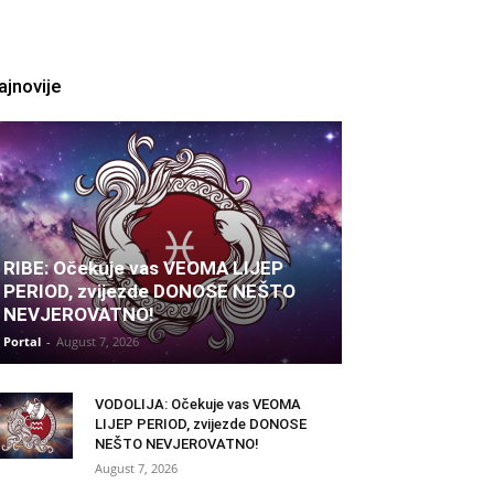
ajnovije
RIBE: Očekuje vas VEOMA LIJEP
PERIOD, zvijezde DONOSE NEŠTO
NEVJEROVATNO!
Portal
-
August 7, 2026
VODOLIJA: Očekuje vas VEOMA
LIJEP PERIOD, zvijezde DONOSE
NEŠTO NEVJEROVATNO!
August 7, 2026