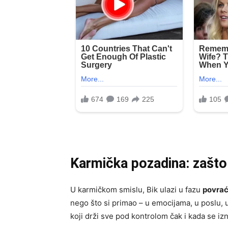
Karmička pozadina: zašto
U karmičkom smislu, Bik ulazi u fazu
povrać
nego što si primao – u emocijama, u poslu, 
koji drži sve pod kontrolom čak i kada se izn