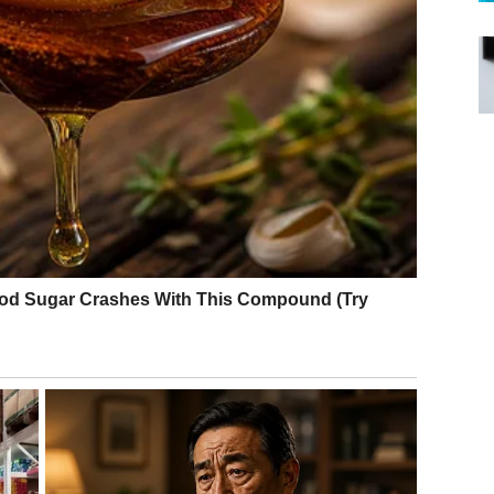
eti
susret sa osobom koja ima energiju sigurnosti
,
 da ga nadogradi. Ovo nije strast koja sagoreva brzo,
encijal trajanja.
 ne moraš da moliš za ljubav – ona dolazi sama kada
ne vrednosti
 nedelja donosi
konkretne pomake
. Možda ne
iti: