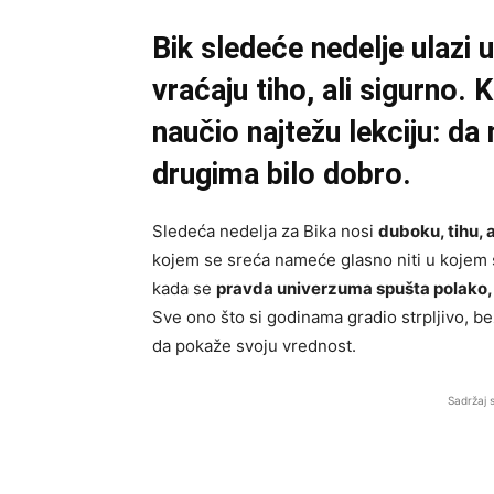
Bik sledeće nedelje ulazi 
vraćaju tiho, ali sigurno. 
naučio najtežu lekciju: da
drugima bilo dobro.
Sledeća nedelja za Bika nosi
duboku, tihu,
kojem se sreća nameće glasno niti u kojem 
kada se
pravda univerzuma spušta polako, 
Sve ono što si godinama gradio strpljivo, b
da pokaže svoju vrednost.
Sadržaj 