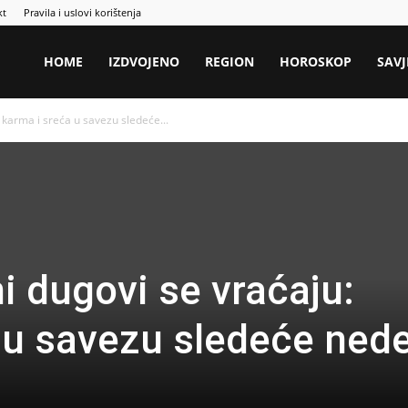
kt
Pravila i uslovi korištenja
HOME
IZDVOJENO
REGION
HOROSKOP
SAVJ
 karma i sreća u savezu sledeće...
i dugovi se vraćaju:
 u savezu sledeće nede