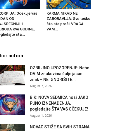
ORPIJA: Očekuje vas
KARMA NIKAD NE
EDAN OD
ZABORAVLJA: Sve teško
AJSREĆNIJIH
što ste prošli VRAĆA
RIODA ove GODINE,
VAM...
gledajte šta...
zbor autora
OZBILJNO UPOZORENJE: Nebo
OVIM znakovima šalje jasan
znak – NE IGNORIŠITE...
August 7, 2026
BIK: NOVA SEDMICA nosi JAKO
PUNO IZNENAĐENJA,
pogledajte ŠTA VAS OČEKUJE!
August 1, 2026
NOVAC STIŽE SA SVIH STRANA: