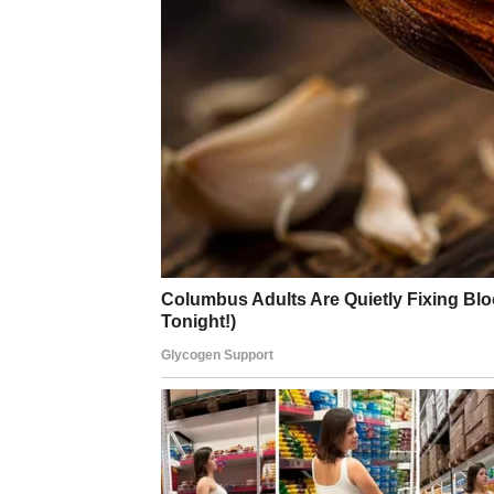
Ako si slobodan, sledeća nedelja može don
nekim ko ne dolazi da uzdrma tvoj život, već
već romansa koja se gradi polako, ali ima pot
Karmička poruka u ljubavi za Bika glasi:
više
si u ravnoteži sa sobom
.
Posao, novac i osećaj lič
Na poslovnom i finansijskom planu, sledeća
spektakularne, ali izuzetno važne. To može b
stabilan dogovor
rešavanje finansijske brige
priznanje za tvoj trud