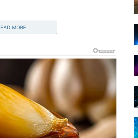
READ MORE
raje dugo
. I baš takva je najbliža tvom srcu.
e ravnoteže
si
veliko karmičko izjednačavanje
. Ako si u
dobijao, sada se situacija menja. Partner može
se potrudi. Odnos koji je bio na testu dobija šansu da se