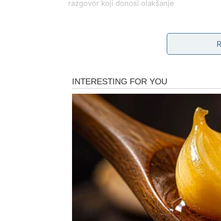
razgovor koji donosi olakšanje
odluku koja ti vraća osećaj kontrole
priliku da nešto osiguraš za budućnost
osećaj da više nisi sam u onome što nosiš
Ovo je sreća koja
ne uzbuđuje previše, ali t
Ljubav: karmičko vraćanj
Na emotivnom planu, sledeća nedelja dono
prethodnom periodu davao više nego što si 
pokazati više pažnje, stabilnosti i želje da 
učvrsti – ali samo ako postoji iskrenost.