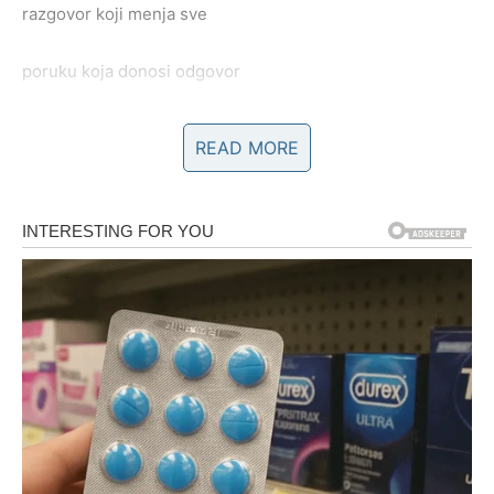
razgovor koji menja sve
poruku koja donosi odgovor
susret koji razjašnjava dilemu
READ MORE
odluku koju donosiš bez straha
Ovo je period u kojem prestaješ da se dvoumiš. Ne zato
što su sve opcije savršene – već zato što
jedna postaje
očigledna
. Karma ti sada vraća mir u mislima, a sreća
dolazi kao posledica toga što prestaješ da se rasipaš.
Ljubav: karmička istina bez maski
Na ljubavnom planu, sledeća nedelja donosi
razotkrivanje
. Ne nužno konflikt, već jasnoću. Ako si u