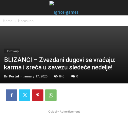
Home
Horoskop
Horoskop
BLIZANCI – Zvezdani dugovi se vraćaju:
karma i sreća u savezu sledeće nedelje!
By
Portal
-
January 17, 2026
843
0
Oglasi - Advertisement