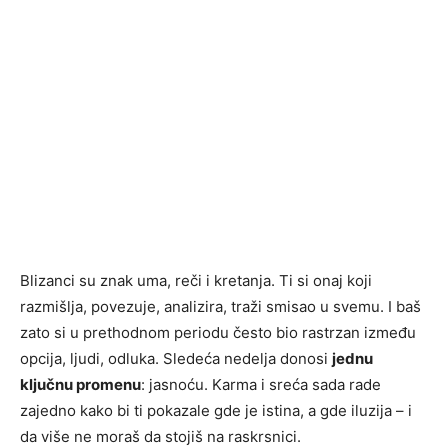
Blizanci su znak uma, reči i kretanja. Ti si onaj koji
razmišlja, povezuje, analizira, traži smisao u svemu. I baš
zato si u prethodnom periodu često bio rastrzan između
opcija, ljudi, odluka. Sledeća nedelja donosi
jednu
ključnu promenu
: jasnoću. Karma i sreća sada rade
zajedno kako bi ti pokazale gde je istina, a gde iluzija – i
da više ne moraš da stojiš na raskrsnici.