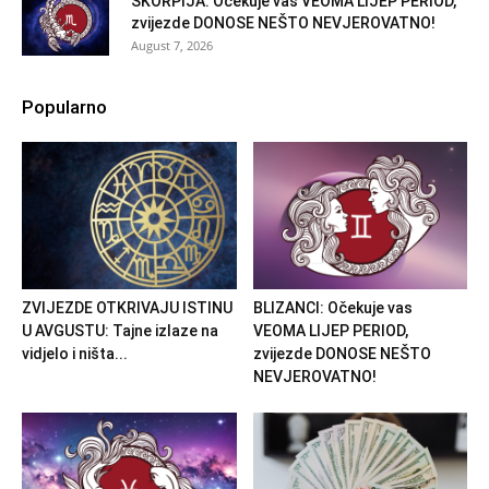
ŠKORPIJA: Očekuje vas VEOMA LIJEP PERIOD,
zvijezde DONOSE NEŠTO NEVJEROVATNO!
August 7, 2026
Popularno
ZVIJEZDE OTKRIVAJU ISTINU
BLIZANCI: Očekuje vas
U AVGUSTU: Tajne izlaze na
VEOMA LIJEP PERIOD,
vidjelo i ništa...
zvijezde DONOSE NEŠTO
NEVJEROVATNO!