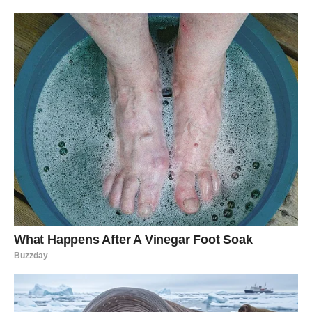
nedelje
Ne moraš više da biraš između opcija koje te iscrpljuju –
sada biraš ono što ti donosi mir.
Sledeća nedelja traži od Blizanaca da veruju svojoj
inteligenciji, ali i intuiciji. Da ne ignorišu znakove. Da ne
umanjuju sopstvenu vrednost. Jer ono što sada dolazi
dolazi kao potvrda da nisi pogrešio što si čekao da stvari
“kliknu”.