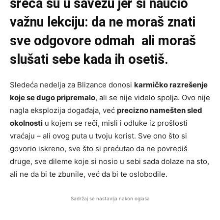
sreća su u savezu jer si naučio
važnu lekciju: da ne moraš znati
sve odgovore odmah ali moraš
slušati sebe kada ih osetiš.
Sledeća nedelja za Blizance donosi
karmičko razrešenje
koje se dugo pripremalo
, ali se nije videlo spolja. Ovo nije
nagla eksplozija događaja, već
precizno namešten sled
okolnosti
u kojem se reči, misli i odluke iz prošlosti
vraćaju – ali ovog puta u tvoju korist. Sve ono što si
govorio iskreno, sve što si prećutao da ne povrediš
druge, sve dileme koje si nosio u sebi sada dolaze na sto,
ali ne da bi te zbunile, već da bi te oslobodile.
Sadržaj se nastavlja nakon oglasa