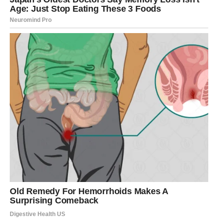
Unutrašnje stanje: povratak
fokusa
Jedna od najvećih karmičkih nagrada za Blizance sledeće
nedelje jeste
fokus
. Osećaj da više ne skačeš s misli na
misao, s ideje na ideju, s osobe na osobu. Kao da se u
tebi konačno formira pravac.
Možeš doneti važnu ličnu odluku: da prestaneš da se
objašnjavaš svima, da ne rasipaš energiju na ljude koji te
ne slušaju, ili da konačno izgovoriš ono što ti stoji na
jeziku već dugo. Karma te sada podržava u svakoj odluci
koja dolazi iz autentičnosti.
Ključna karmička lekcija sledeće