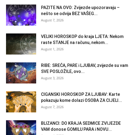
PAZITE NA OVO: Zvijezde upozoravaju –
nešto se odvija BEZ VAŠEG...
August 7, 2026
VELIKI HOROSKOP do kraja LJETA: Nekom
raste STANJE na računu, nekom...
August 1, 2026
RIBE: SREĆA, PARE i LJUBAV, zvijezde su vam
SVE POSLOŽILE, ovo...
August 3, 2026
CIGANSKI HOROSKOP ZA LJUBAV: Karte
pokazuju kome dolazi OSOBA ZA CIJELI...
August 7, 2026
BLIZANCI: DO KRAJA SEDMICE ZVIJEZDE
VAM donose GOMILU PARA i NOVU...