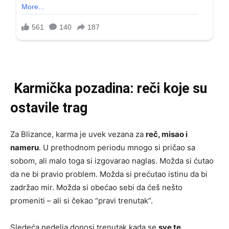
Karmička pozadina: reči koje su
ostavile trag
Za Blizance, karma je uvek vezana za
reč, misao i
nameru
. U prethodnom periodu mnogo si pričao sa
sobom, ali malo toga si izgovarao naglas. Možda si ćutao
da ne bi pravio problem. Možda si prećutao istinu da bi
zadržao mir. Možda si obećao sebi da ćeš nešto
promeniti – ali si čekao “pravi trenutak”.
Sledeća nedelja donosi trenutak kada se
sve te