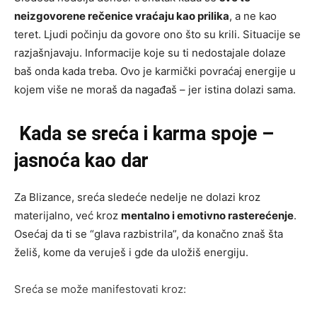
neizgovorene rečenice vraćaju kao prilika
, a ne kao
teret. Ljudi počinju da govore ono što su krili. Situacije se
razjašnjavaju. Informacije koje su ti nedostajale dolaze
baš onda kada treba. Ovo je karmički povraćaj energije u
kojem više ne moraš da nagađaš – jer istina dolazi sama.
Kada se sreća i karma spoje –
jasnoća kao dar
Za Blizance, sreća sledeće nedelje ne dolazi kroz
materijalno, već kroz
mentalno i emotivno rasterećenje
.
Osećaj da ti se “glava razbistrila”, da konačno znaš šta
želiš, kome da veruješ i gde da uložiš energiju.
Sreća se može manifestovati kroz: