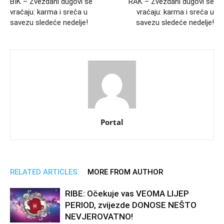
BIK – Zvezdani dugovi se
RAK – Zvezdani dugovi se
vraćaju: karma i sreća u
vraćaju: karma i sreća u
savezu sledeće nedelje!
savezu sledeće nedelje!
Portal
RELATED ARTICLES
MORE FROM AUTHOR
RIBE: Očekuje vas VEOMA LIJEP
PERIOD, zvijezde DONOSE NEŠTO
NEVJEROVATNO!