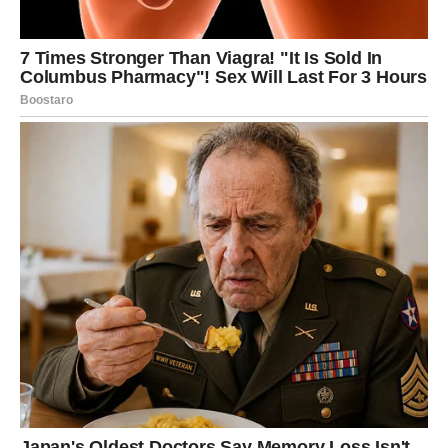
Na poslovnom planu, sledeća nedelja donosi
važnu
informaciju ili odluku
. Možda dobijaš ponudu, možda
shvataš da je vreme da promeniš pravac, a možda se
konačno razjašnjava situacija koja te je mučila.
Karma ovde radi kroz
razrešenje zbrke
. Ono što je bilo
nejasno postaje jasno. Ono što je bilo na čekanju –
pomera se. Finansijski, ovo nije period naglog dobitka, ali
jeste period
pametnih odluka
koje donose stabilnost
kasnije.
Važno je da ne podcenjuješ svoje znanje, ideje i
komunikacijske sposobnosti. Sledeća nedelja ti pokazuje
da su tvoje reči – tvoj kapital.
F