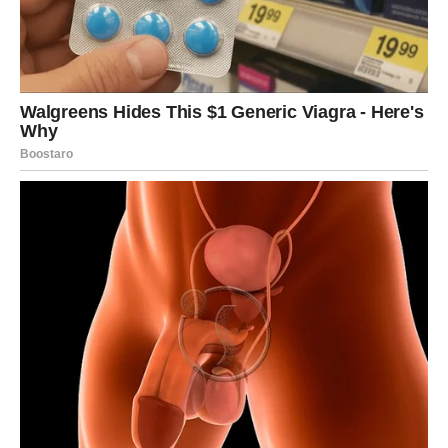
vezi, dolazi trenutak kada se govori ono što se dugo
odlagalo. Može to biti razgovor o budućnosti, o
granicama, o potrebama. I koliko god da je taj razgovor
ozbiljan – on donosi olakšanje.
Ako je odnos zdrav, ova nedelja ga podiže na viši nivo.
Ako nije, istina izlazi na videlo – ali ne da bi te povredila,
već da bi te oslobodila.
Slobodni Blizanci mogu doživeti
karmički susret
sa
osobom koja im “pogađa misli”. Razgovor će biti ključ –
jer se prepoznajete kroz reči, humor, razumevanje. Ovo
je osoba koja dolazi da te podseti da ljubav ne mora biti
komplikovana da bi bila duboka.
Posao, novac i lični pravac