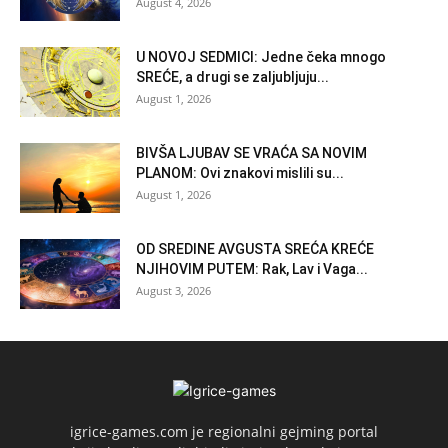
August 4, 2026
U NOVOJ SEDMICI: Jedne čeka mnogo
SREĆE, a drugi se zaljubljuju...
August 1, 2026
BIVŠA LJUBAV SE VRAĆA SA NOVIM
PLANOM: Ovi znakovi mislili su...
August 1, 2026
OD SREDINE AVGUSTA SREĆA KREĆE
NJIHOVIM PUTEM: Rak, Lav i Vaga...
August 3, 2026
igrice-games.com je regionalni gejming portal