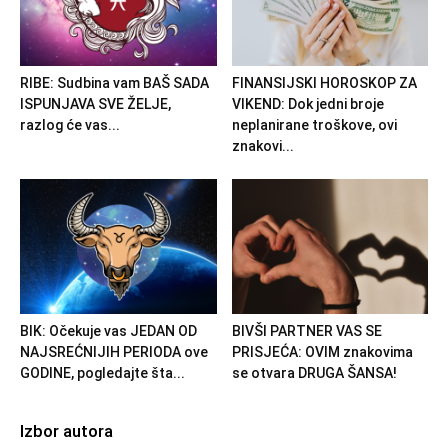
RIBE: Sudbina vam BAŠ SADA
FINANSIJSKI HOROSKOP ZA
ISPUNJAVA SVE ŽELJE,
VIKEND: Dok jedni broje
razlog će vas...
neplanirane troškove, ovi
znakovi...
BIK: Očekuje vas JEDAN OD
BIVŠI PARTNER VAS SE
NAJSREĆNIJIH PERIODA ove
PRISJEĆA: OVIM znakovima
GODINE, pogledajte šta...
se otvara DRUGA ŠANSA!
Izbor autora