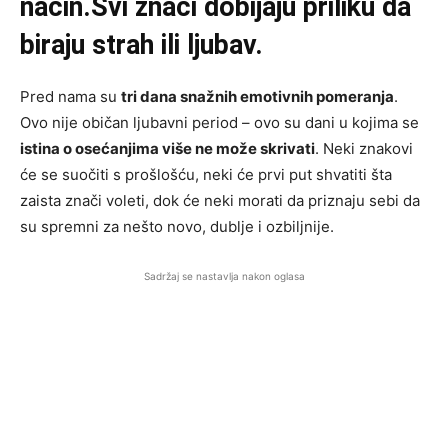
način.Svi znaci dobijaju priliku da
biraju strah ili ljubav.
Pred nama su
tri dana snažnih emotivnih pomeranja
.
Ovo nije običan ljubavni period – ovo su dani u kojima se
istina o osećanjima više ne može skrivati
. Neki znakovi
će se suočiti s prošlošću, neki će prvi put shvatiti šta
zaista znači voleti, dok će neki morati da priznaju sebi da
su spremni za nešto novo, dublje i ozbiljnije.
Sadržaj se nastavlja nakon oglasa