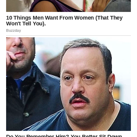
Ako si u vezi, važno je da ne povlačiš se u tišinu – partner
možda ne zna koliko ti je stalo. Ako si slobodan, možeš se
iznenaditi koliko te neko brzo dotakne.
Poruka za Raka:
Ne moraš da se štitiš od ljubavi – ona ne dolazi da te
povredi.
LAV – Srce traži pažnju, ali i
iskrenost
Lav želi ljubav, ali ne površnu. Naredna tri dana donose
situacije u kojima ćeš morati da pokažeš
ranjivost
, a ne
samo snagu. Ako si u vezi, tražiš potvrdu da si voljen – ali
pazi da to ne preraste u zahtev.