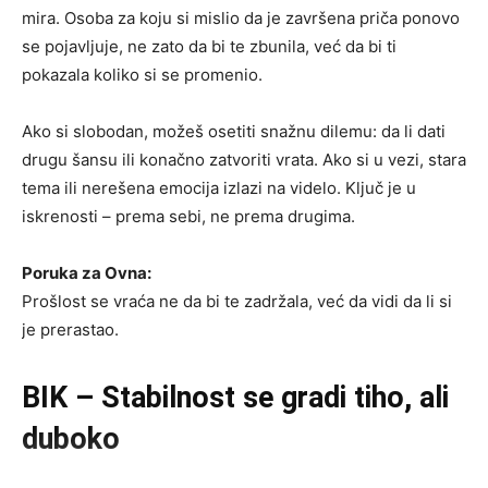
mira. Osoba za koju si mislio da je završena priča ponovo
se pojavljuje, ne zato da bi te zbunila, već da bi ti
pokazala koliko si se promenio.
Ako si slobodan, možeš osetiti snažnu dilemu: da li dati
drugu šansu ili konačno zatvoriti vrata. Ako si u vezi, stara
tema ili nerešena emocija izlazi na videlo. Ključ je u
iskrenosti – prema sebi, ne prema drugima.
Poruka za Ovna:
Prošlost se vraća ne da bi te zadržala, već da vidi da li si
je prerastao.
BIK – Stabilnost se gradi tiho, ali
duboko