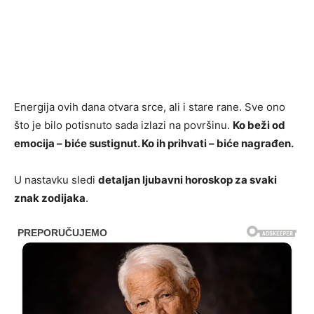
Energija ovih dana otvara srce, ali i stare rane. Sve ono
što je bilo potisnuto sada izlazi na površinu.
Ko beži od
emocija – biće sustignut. Ko ih prihvati – biće nagrađen.
U nastavku sledi
detaljan ljubavni horoskop za svaki
znak zodijaka
.