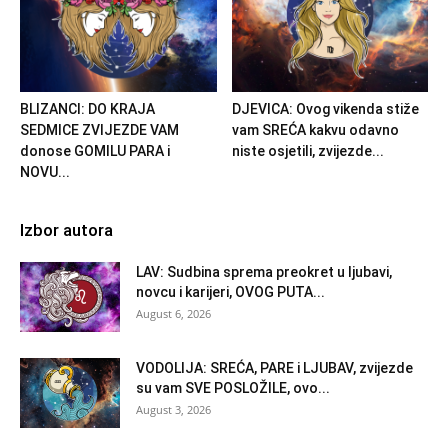
BLIZANCI: DO KRAJA
DJEVICA: Ovog vikenda stiže
SEDMICE ZVIJEZDE VAM
vam SREĆA kakvu odavno
donose GOMILU PARA i
niste osjetili, zvijezde...
NOVU...
Izbor autora
LAV: Sudbina sprema preokret u ljubavi,
novcu i karijeri, OVOG PUTA...
August 6, 2026
VODOLIJA: SREĆA, PARE i LJUBAV, zvijezde
su vam SVE POSLOŽILE, ovo...
August 3, 2026