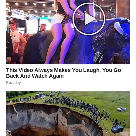
Poruka za Škorpiju:
Ljubav bez istine nije ljubav – samo iluzija.
STRELAC – Učiš šta znači voleti
Strelac je u posebnoj fazi. Naredna tri dana donose
unutrašnje sazrevanje
. Počinješ da shvataš da ljubav nije
samo sloboda, zabava i avantura, već i odgovornost,
prisutnost i emocija.
Ako si u vezi, shvataš koliko ti je partner važan. Ako si
slobodan, možeš se iznenaditi sopstvenim reakcijama –
neko ti budi potrebu za bliskošću koju ranije nisi
priznavao.
Poruka za Strelca: