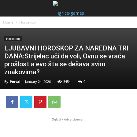
Home
Horoskop
Horoskop
LJUBAVNI HOROSKOP ZA NAREDNA TRI
DANA:Strijelac uči da voli, Ovnu se vraća
prošlost a evo šta se dešava svim
znakovima?
By
Portal
-
January 24, 2026
3454
0
Oglasi - Advertisement