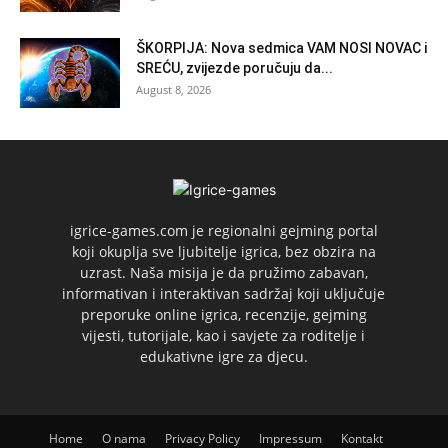
ŠKORPIJA: Nova sedmica VAM NOSI NOVAC i
SREĆU, zvijezde poručuju da...
August 8, 2026
igrice-games.com je regionalni gejming portal
koji okuplja sve ljubitelje igrica, bez obzira na
uzrast. Naša misija je da pružimo zabavan,
informativan i interaktivan sadržaj koji uključuje
preporuke online igrica, recenzije, gejming
vijesti, tutorijale, kao i savjete za roditelje i
edukativne igre za djecu.
Home
O nama
Privacy Policy
Impressum
Kontakt