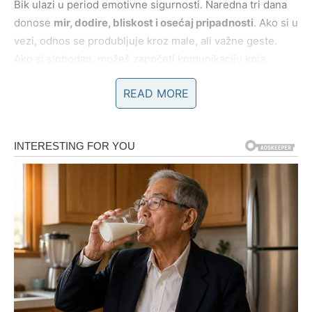
Bik ulazi u period emotivne sigurnosti. Naredna tri dana
donose
mir, dodire, bliskost i osećaj pripadnosti
. Ako si u
vezi, odnos se produbljuje kroz male, ali važne geste.
Ako si slobodan, možeš započeti komunikaciju koja
deluje obično, ali ima potencijal da traje.
READ MORE
Ovo nije period velikih drama, već
tihe ljubavi
koja leči.
Bik sada uči da ne mora stalno da dokazuje osećanja –
prava ljubav se oseća, ne objašnjava.
Poruka za Bika:
Ljubav koja dolazi bez buke često je ona koja ostaje
najduže.
BLIZANCI – Reči bude emocije
Blizanci su u fazi kada
jedna poruka može promeniti sve
.