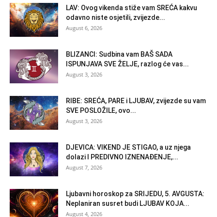
LAV: Ovog vikenda stiže vam SREĆA kakvu
odavno niste osjetili, zvijezde...
August 6, 2026
BLIZANCI: Sudbina vam BAŠ SADA
ISPUNJAVA SVE ŽELJE, razlog će vas...
August 3, 2026
RIBE: SREĆA, PARE i LJUBAV, zvijezde su vam
SVE POSLOŽILE, ovo...
August 3, 2026
DJEVICA: VIKEND JE STIGAO, a uz njega
dolazi I PREDIVNO IZNENAĐENJE,...
August 7, 2026
Ljubavni horoskop za SRIJEDU, 5. AVGUSTA:
Neplaniran susret budi LJUBAV KOJA...
August 4, 2026