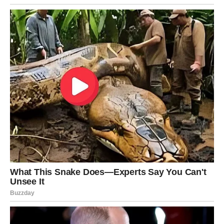
Poruka za Devicu:
Ne potcenjuj snagu tihih emocija – one grade najčvršće
veze.
VAGA – Ljubav traži odluku
Vaga se nalazi između dve energije – stare i nove.
Naredna tri dana donose
emotivnu dilemu
. Možda je u
pitanju izbor između dve osobe, ili između ostanka i
odlaska.
Zvezde poručuju: ne možeš više sedeti na dve stolice.
Ako si u vezi, razgovor koji sledi može promeniti
dinamiku odnosa. Ako si slobodan, neko želi više nego
što ti trenutno nudiš.
Poruka za Vagu: