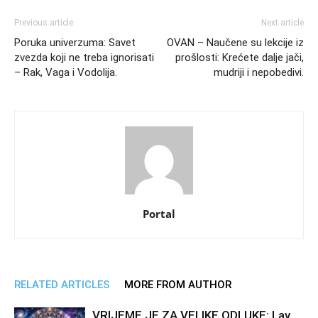
Previous article
Next article
Poruka univerzuma: Savet
OVAN – Naučene su lekcije iz
zvezda koji ne treba ignorisati
prošlosti: Krećete dalje jači,
– Rak, Vaga i Vodolija.
mudriji i nepobedivi.
Portal
RELATED ARTICLES
MORE FROM AUTHOR
VRIJEME JE ZA VELIKE ODLUKE: Lav,