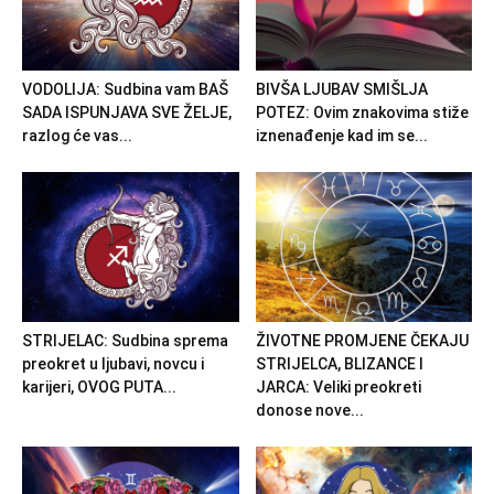
VODOLIJA: Sudbina vam BAŠ
BIVŠA LJUBAV SMIŠLJA
SADA ISPUNJAVA SVE ŽELJE,
POTEZ: Ovim znakovima stiže
razlog će vas...
iznenađenje kad im se...
STRIJELAC: Sudbina sprema
ŽIVOTNE PROMJENE ČEKAJU
preokret u ljubavi, novcu i
STRIJELCA, BLIZANCE I
karijeri, OVOG PUTA...
JARCA: Veliki preokreti
donose nove...