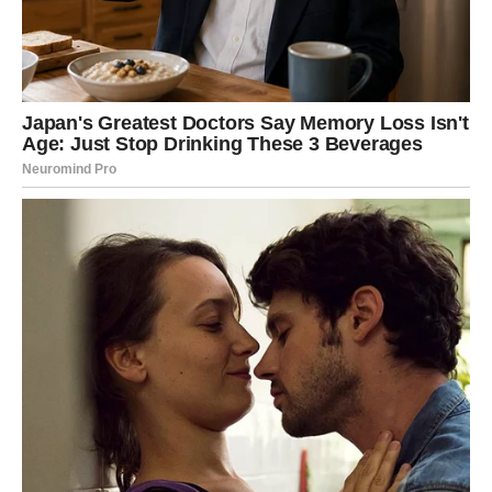
Naredna tri dana donose razgovore koji otvaraju srce,
priznanja koja se dugo odlažu i flert koji lako prerasta u
nešto više.
Ako si u vezi, komunikacija se poboljšava – ali samo ako
govoriš ono što zaista misliš. Ako si slobodan, neko te
posmatra već neko vreme, ali čeka tvoj znak.
Poruka za Blizance:
Reči koje izgovoriš sada imaju veću moć nego što misliš.
RAK – Emocije jače od razuma
Rak ulazi u emotivno vrlo intenzivan period. Naredna tri
dana mogu doneti
suze, ali i ogromnu bliskost
. Stare
emocije se bude, naročito one vezane za porodicu,
sigurnost i prošle ljubavi.