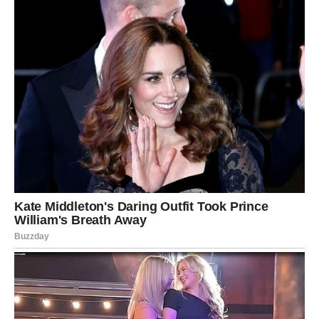
Neodlučnost je takođe odluka – ali često ona koja najviše
boli.
ŠKORPIJA – Strast i istina idu
ruku pod ruku
Škorpija ulazi u period
intenzivne strasti
, ali i
emocionalne iskrenosti. Naredna tri dana donose
razgovore koji mogu biti teški, ali oslobađajući. Maske
padaju.
Ako si u vezi, odnos se ili produbljuje ili jasno pokazuje
gde su problemi. Ako si slobodan, privlačiš nekoga ko te
vidi do srži.