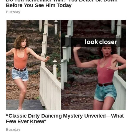
Slobodni Lavovi mogu započeti strastvenu priču, ali
pitanje je: da li je to samo ego ili prava emocija?
Poruka za Lava:
Prava ljubav ne traži publiku – ona traži iskreno srce.
DEVICA – Ljubav kroz dela, ne
reči
Devica u naredna tri dana pokazuje ljubav kroz brigu,
pažnju i sitnice. Možda nećeš izgovarati velike reči, ali
tvoji postupci govore sve. Partner to primećuje – i ceni.
Ako si slobodan, možeš se zaljubiti u osobu koja ti deluje
„obično“, ali se vremenom pokazuje kao vrlo posebna.