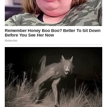
Vodolija može biti iznenađena sopstvenim emocijama.
Neko ti se približava brže nego što si očekivao. Ako si u
vezi, odnos ulazi u novu fazu razumevanja. Ako si
slobodan, možeš se zaljubiti u nekoga potpuno
drugačijeg.
Poruka za Vodoliju:
Ne beži od onoga što te raduje.
RIBE – Ljubav kao sudbina
Ribe ulaze u period
romantične magije
. Naredna tri dana
donose osećaj sudbinske povezanosti. Ako si u vezi,
ljubav se produbljuje. Ako si slobodan, susret koji sledi
može imati karmički karakter.