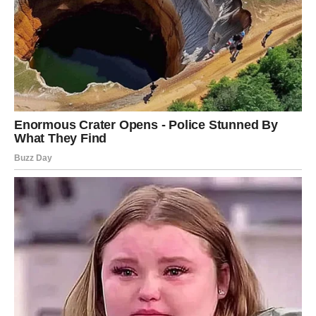
Ljubav ne oduzima slobodu – ona je menja u nešto dublje.
JARAC – Emocije koje se ne
mogu više kontrolisati
Jarac pokušava da drži emocije pod kontrolom, ali
naredna tri dana to neće biti moguće. Srce traži svoje.
Ako si u vezi, dolazi do važnog razgovora o budućnosti.
Ako si slobodan, neko iz okruženja pokazuje jasna
osećanja.
Poruka za Jarca:
Ne moraš uvek biti jak – ponekad je hrabrost priznati
emocije.
VODOLIJA – Iznenadna bliskost