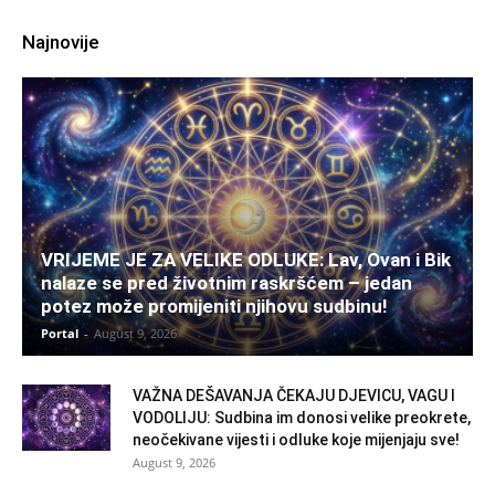
Najnovije
VRIJEME JE ZA VELIKE ODLUKE: Lav, Ovan i Bik
nalaze se pred životnim raskršćem – jedan
potez može promijeniti njihovu sudbinu!
Portal
-
August 9, 2026
VAŽNA DEŠAVANJA ČEKAJU DJEVICU, VAGU I
VODOLIJU: Sudbina im donosi velike preokrete,
neočekivane vijesti i odluke koje mijenjaju sve!
August 9, 2026