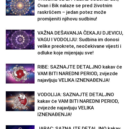
Ovan i Bik nalaze se pred životnim
raskršćem – jedan potez može
promijeniti njihovu sudbinu!
VAŽNA DEŠAVANJA ČEKAJU DJEVICU,
VAGU I VODOLIJU: Sudbina im donosi
velike preokrete, neočekivane vijesti i
odluke koje mijenjaju sve!
RIBE: SAZNAJTE DETALJNO kakav će
VAM BITI NAREDNI PERIOD, zvijezde
najavljuju VELIKA IZNENAĐENJA!
VODOLIJA: SAZNAJTE DETALJNO
kakav će VAM BITI NAREDNI PERIOD,
zvijezde najavljuju VELIKA
IZNENAĐENJA!
JARAC: SAZNAJTE DETALJNO kakav