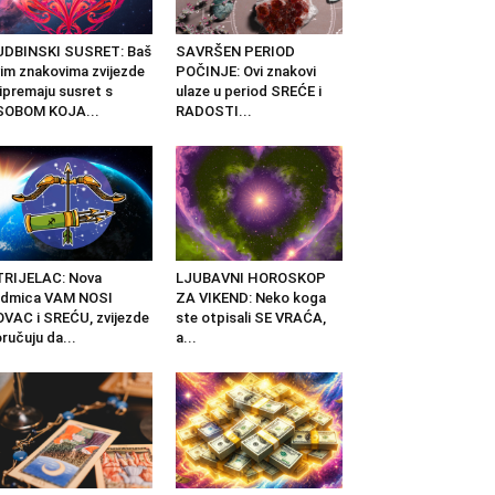
UDBINSKI SUSRET: Baš
SAVRŠEN PERIOD
im znakovima zvijezde
POČINJE: Ovi znakovi
ipremaju susret s
ulaze u period SREĆE i
SOBOM KOJA...
RADOSTI...
TRIJELAC: Nova
LJUBAVNI HOROSKOP
edmica VAM NOSI
ZA VIKEND: Neko koga
VAC i SREĆU, zvijezde
ste otpisali SE VRAĆA,
ručuju da...
a...