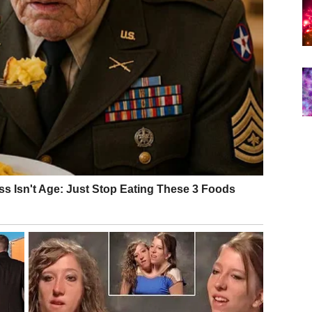
reaguješ – biraš odgovor
este kontrola reakcije. Ranije si reagovao instinktivno,
Gledaš širu sliku.
en, a kada sačuvati energiju
.
ednost u svim životnim oblastima – poslu, ljubavi,
bitke koje nisu tvoje.
 dokazuješ – gradiš
u fazu. Ranije si želeo brze rezultate, dokazivanje,
i iz kontinuiteta, a ne iz impulsa
.