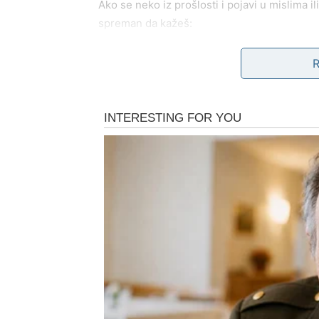
Ako se neko iz prošlosti i pojavi u mislima il
spreman da kažeš:
„Hvala na lekciji – ali moj put ide dalje.“
Ljubav: Više ne trčiš – bir
Na emotivnom planu, Ovan prolazi kroz dubo
bez rezerve, nadao se da će neko prepoznati 
si voleo jače nego druga strana.
Sada se to menja.
Sada
ne trčiš za ljubavlju – ti je prepoznaje
Ako si slobodan, više te ne privlače nedostup
stabilnost, jasnoća. Ako si u vezi, više ne p
Najveća promena?