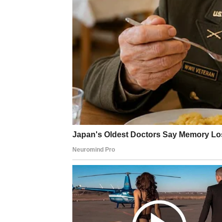
Naučio si da ljubav ne boli kada je prava.
Mentalna snaga: Više ne 
Jedna od najvažnijih lekcija koju si naučio j
često burno. Sada praviš pauzu. Razmišljaš. 
To ne znači da si izgubio vatru – naprotiv.
Znači da si naučio
kada vredi zapaliti plam
Ova unutrašnja stabilnost daje ti ogromnu pr
odnosima s ljudima. Više ne gubiš snagu na 
Posao i ambicije: Više ne
Na profesionalnom planu, Ovan ulazi u zrelij
priznanje. Sada shvataš da
pravi uspeh dolaz