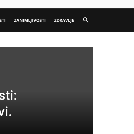
ETI
ZANIMLJIVOSTI
ZDRAVLJE
ti:
vi.