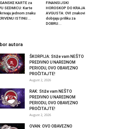
IGANSKE KARTE za
FINANSIJSKI
U SEDMICU: Karte
HOROSKOP DO KRAJA
krivaju jednom znaku
AVGUSTA: OVI znakovi
RIVENU ISTINU...
dobijaju priliku za
DOBRU...
zbor autora
ŠKORPIJA: Stiže vam NEŠTO
PREDIVNO U NAREDNOM
PERIODU, OVO OBAVEZNO
PROČITAJTE!
August 2, 2026
RAK: Stiže vam NEŠTO
PREDIVNO U NAREDNOM
PERIODU, OVO OBAVEZNO
PROČITAJTE!
August 2, 2026
OVAN: OVO OBAVEZNO