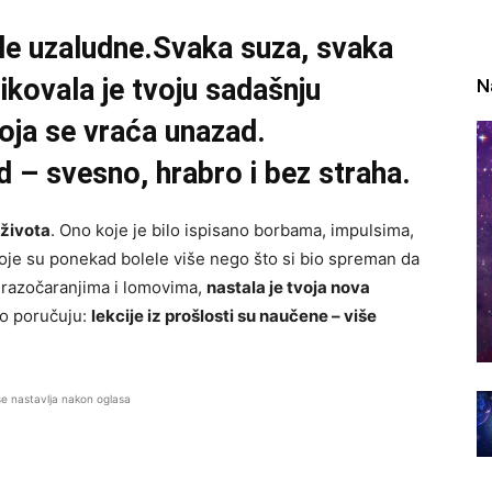
bile uzaludne.Svaka suza, svaka
ikovala je tvoju sadašnju
N
koja se vraća unazad.
d – svesno, hrabro i bez straha.
 života
. Ono koje je bilo ispisano borbama, impulsima,
oje su ponekad bolele više nego što si bio spreman da
m razočaranjima i lomovima,
nastala je tvoja nova
no poručuju:
lekcije iz prošlosti su naučene – više
se nastavlja nakon oglasa