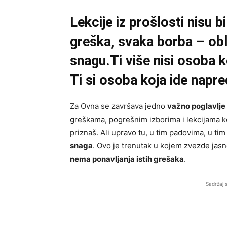
Lekcije iz prošlosti nisu 
greška, svaka borba – obl
snagu.Ti više nisi osoba 
Ti si osoba koja ide napre
Za Ovna se završava jedno
važno poglavlje
greškama, pogrešnim izborima i lekcijama k
priznaš. Ali upravo tu, u tim padovima, u ti
snaga
. Ovo je trenutak u kojem zvezde jas
nema ponavljanja istih grešaka
.
Sadržaj 