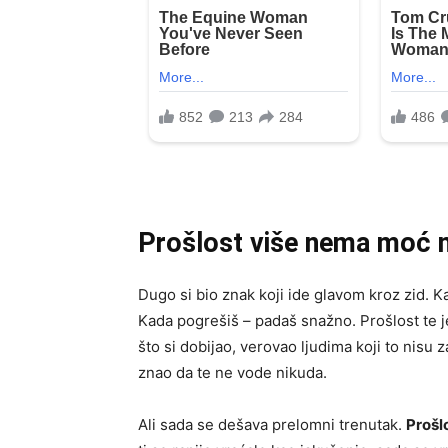
Prošlost više nema moć 
Dugo si bio znak koji ide glavom kroz zid. Ka
Kada pogrešiš – padaš snažno. Prošlost te j
što si dobijao, verovao ljudima koji to nisu z
znao da te ne vode nikuda.
Ali sada se dešava prelomni trenutak.
Prošl