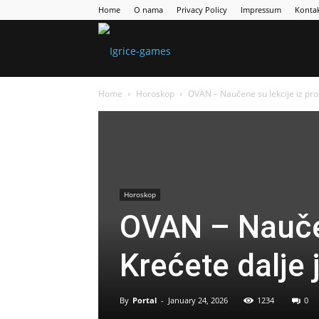
Home
O nama
Privacy Policy
Impressum
Konta
Games
Home
Horoskop
OVAN – Naučene su lekcije iz prošlo
Portal
Horoskop
OVAN – Naučen
Krećete dalje 
By
Portal
-
January 24, 2026
1234
0