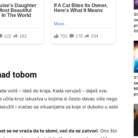
S
ov
pr
O
nad tobom
S
s
NO
da voliš – ideš do kraja. Kada veruješ – daješ sve.
po
e učila kroz iskustva u kojima si često davao više nego
aslužili i vraćao se situacijama za koje si duboko u sebi
ost se ne vraća da te slomi, već da se zatvori
. Ono što