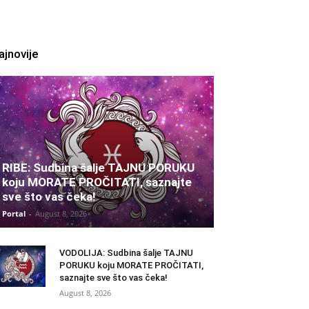
ajnovije
RIBE: Sudbina šalje TAJNU PORUKU
koju MORATE PROČITATI, saznajte
sve što vas čeka!
Portal
-
August 8, 2026
VODOLIJA: Sudbina šalje TAJNU
PORUKU koju MORATE PROČITATI,
saznajte sve što vas čeka!
August 8, 2026