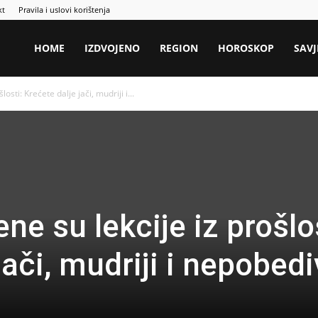
kt
Pravila i uslovi korištenja
HOME
IZDVOJENO
REGION
HOROSKOP
SAVJ
sti: Krećete dalje jači, mudriji i...
e su lekcije iz prošlos
jači, mudriji i nepobedi