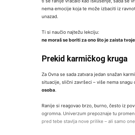
ti se ranije vraćalo kao iskušenje, sada se 
nema emocije koja te može izbaciti iz ravno
unazad.
Ti si naučio najtežu lekciju:
ne moraš se boriti za ono što je zaista tvoje
Prekid karmičkog kruga
Za Ovna se sada zatvara jedan snažan karmički
situacije, slični završeci – više nema snagu 
osoba
.
Ranije si reagovao brzo, burno, često iz povr
ogromna. Univerzum prepoznaje tu promenu i
pred tebe stavlja nove prilike – ali samo one