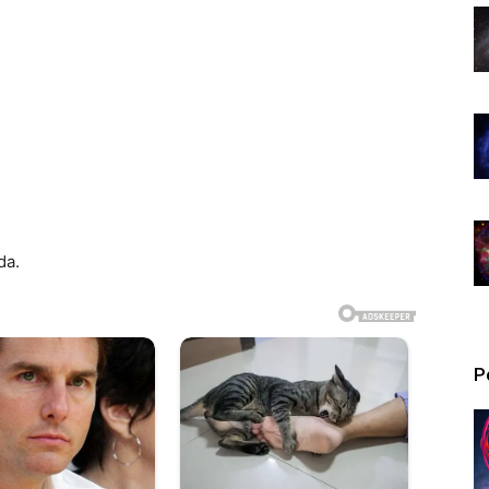
da.
P