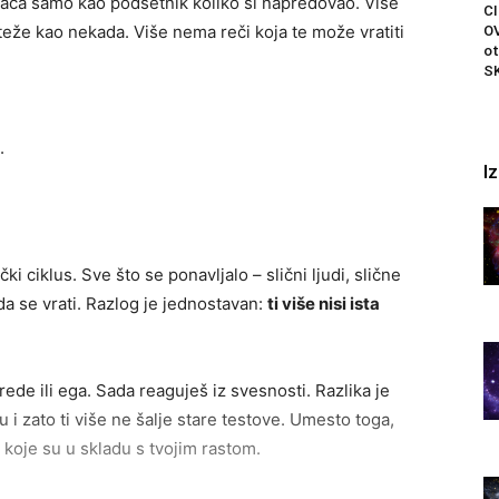
vraća samo kao podsetnik koliko si napredovao. Više
C
teže kao nekada. Više nema reči koja te može vratiti
OV
ot
SK
.
I
 ciklus. Sve što se ponavljalo – slični ljudi, slične
da se vrati. Razlog je jednostavan:
ti više nisi ista
ede ili ega. Sada reaguješ iz svesnosti. Razlika je
 zato ti više ne šalje stare testove. Umesto toga,
 koje su u skladu s tvojim rastom.