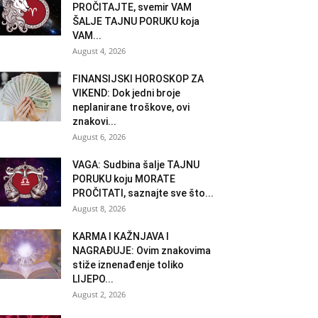
PROČITAJTE, svemir VAM
ŠALJE TAJNU PORUKU koja
VAM...
August 4, 2026
FINANSIJSKI HOROSKOP ZA
VIKEND: Dok jedni broje
neplanirane troškove, ovi
znakovi...
August 6, 2026
VAGA: Sudbina šalje TAJNU
PORUKU koju MORATE
PROČITATI, saznajte sve što...
August 8, 2026
KARMA I KAŽNJAVA I
NAGRAĐUJE: Ovim znakovima
stiže iznenađenje toliko
LIJEPO...
August 2, 2026