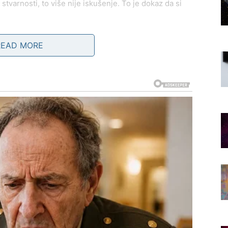
i stvarnosti, to više nije iskušenje. To je dokaz da si
READ MORE
aš
ku transformaciju. Nekada si se zaletao, davao srce
tvoju strast i lojalnost. Često si ostajao razočaran jer
š
.
ni ljudi, komplikacije i emotivni haos. Privlači te mir,
ristaješ na polovične odnose i neizgovorene istine.