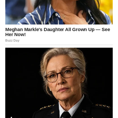
Poruka univerzuma dolazi kroz ponavljanje istih situacija.
Isti razgovori, iste dileme, ista pitanja koja se vraćaju. To
nije slučajno. To je znak da izbegavaš odluku koja mora
biti doneta. Ako nastaviš da čekaš „bolji trenutak“, on
neće doći – jer si ti taj trenutak.
Za Vagu je sada ključno da shvati da
odluka ne mora
svima biti po volji da bi bila ispravna
. Biranje istine može
doneti kratkotrajan nemir, ali dugoročno donosi stabilnost
kakvu već dugo tražiš. Ako ignorišeš savet zvezda, dolazi
osećaj praznine i unutrašnjeg konflikta. Ako ga poslušaš,
dolazi olakšanje, čak i ako u početku boli.
Savet zvezda za Vagu:
Ne biraj tišinu ako te guši. Prava ravnoteža dolazi tek
kada se usudiš da presečeš. Odluka koju doneseš sada
menja tok narednih meseci.