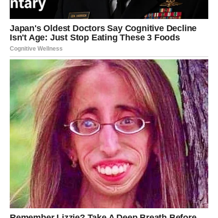
VODOLIJA – Emocije koje
potiskuješ traže izlaz
Vodolija je znak razuma, vizije i distance. Uvek si znao da
se izdigneš iznad emocija i sagledaš stvari racionalno. Ali
univerzum sada kaže –
ovaj put razum nije dovoljan
.
Emocije koje potiskuješ postale su preglasne da bi se
ignorisale.
U poslednje vreme osećaš unutrašnji nemir koji ne znaš
kako da objasniš. Spolja deluješ stabilno, čak hladno, ali
iznutra se odvija ozbiljan proces preispitivanja. Zvezde te
pozivaju da se povežeš sa sobom, ne kroz logiku, već
kroz iskren osećaj.