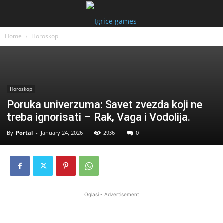
Home
Horoskop
Horoskop
Poruka univerzuma: Savet zvezda koji ne
treba ignorisati – Rak, Vaga i Vodolija.
By
Portal
-
January 24, 2026
2936
0
Oglasi - Advertisement