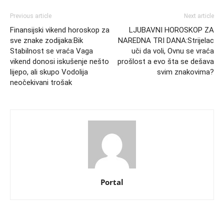
Previous article
Next article
Finansijski vikend horoskop za
LJUBAVNI HOROSKOP ZA
sve znake zodijaka:Bik
NAREDNA TRI DANA:Strijelac
Stabilnost se vraća Vaga
uči da voli, Ovnu se vraća
vikend donosi iskušenje nešto
prošlost a evo šta se dešava
lijepo, ali skupo Vodolija
svim znakovima?
neočekivani trošak
Portal