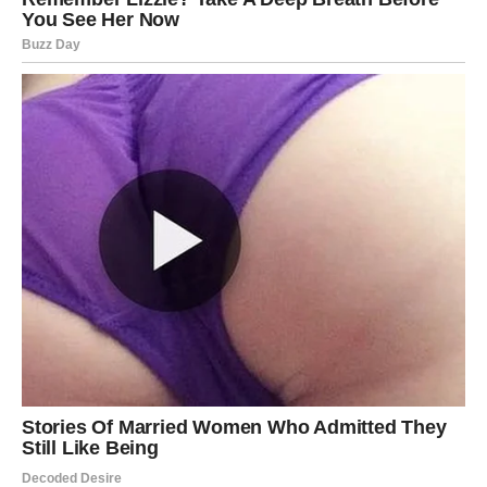
Ako nastaviš da bežiš od onoga što osećaš, možeš se
osećati izgubljeno, odvojeno od sopstvenog puta i ljudi.
Ako, međutim, priznaš sebi istinu – čak i onu koja te plaši
– dolazi iznenadna jasnoća. Vodolije koje poslušaju ovaj
savet često donose hrabru odluku koja menja njihov
životni pravac.
Ovo je period kada moraš da prestaneš da glumiš da ti
ništa nije važno. Jeste. I to nije slabost. To je tvoja nova
snaga.
Savet zvezda za Vodoliju:
Ne moraš sve da racionalizuješ. Dovoljno je da budeš
iskren prema sebi. Kada priznaš šta osećaš, univerzum
otvara vrata koja su dugo bila zatvorena.