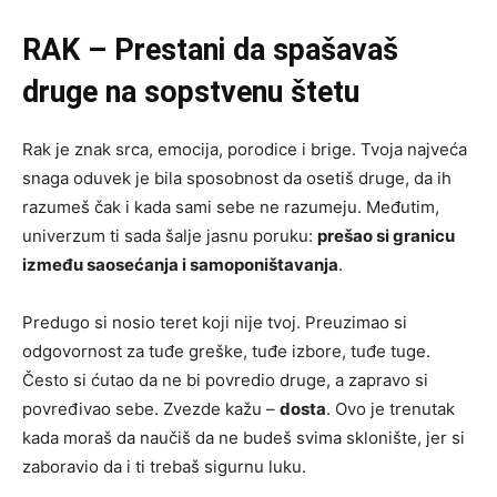
RAK – Prestani da spašavaš
druge na sopstvenu štetu
Rak je znak srca, emocija, porodice i brige. Tvoja najveća
snaga oduvek je bila sposobnost da osetiš druge, da ih
razumeš čak i kada sami sebe ne razumeju. Međutim,
univerzum ti sada šalje jasnu poruku:
prešao si granicu
između saosećanja i samoponištavanja
.
Predugo si nosio teret koji nije tvoj. Preuzimao si
odgovornost za tuđe greške, tuđe izbore, tuđe tuge.
Često si ćutao da ne bi povredio druge, a zapravo si
povređivao sebe. Zvezde kažu –
dosta
. Ovo je trenutak
kada moraš da naučiš da ne budeš svima sklonište, jer si
zaboravio da i ti trebaš sigurnu luku.