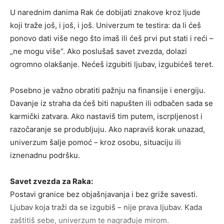
U narednim danima Rak će dobijati znakove kroz ljude
koji traže još, i još, i još. Univerzum te testira: da li ćeš
ponovo dati više nego što imaš ili ćeš prvi put stati i reći –
„ne mogu više“. Ako poslušaš savet zvezda, dolazi
ogromno olakšanje. Nećeš izgubiti ljubav, izgubićeš teret.
Posebno je važno obratiti pažnju na finansije i energiju.
Davanje iz straha da ćeš biti napušten ili odbačen sada se
karmički zatvara. Ako nastaviš tim putem, iscrpljenost i
razočaranje se produbljuju. Ako napraviš korak unazad,
univerzum šalje pomoć – kroz osobu, situaciju ili
iznenadnu podršku.
Savet zvezda za Raka:
Postavi granice bez objašnjavanja i bez griže savesti.
Ljubav koja traži da se izgubiš – nije prava ljubav. Kada
zaštitiš sebe, univerzum te nagrađuje mirom.