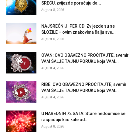
SREĆU, zvijezde poručuju da...
August 8, 2026
NAJSREĆNIJI PERIOD: Zvijezde su se
SLOŽILE – ovim znakovima šalju sve...
August 6, 2026
OVAN: OVO OBAVEZNO PROČITAJTE, svemir
VAM ŠALJE TAJNU PORUKU koja VAM...
August 4, 2026
RIBE: OVO OBAVEZNO PROČITAJTE, svemir
VAM ŠALJE TAJNU PORUKU koja VAM...
August 4, 2026
U NAREDNIH 72 SATA: Stare nedoumice se
raspadaju kao kule od...
August 8, 2026