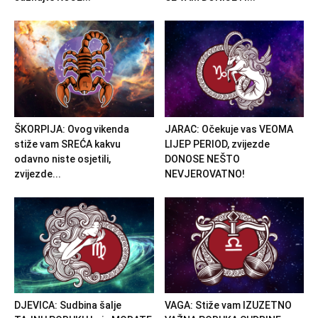
ŠKORPIJA: Ovog vikenda
JARAC: Očekuje vas VEOMA
stiže vam SREĆA kakvu
LIJEP PERIOD, zvijezde
odavno niste osjetili,
DONOSE NEŠTO
zvijezde...
NEVJEROVATNO!
DJEVICA: Sudbina šalje
VAGA: Stiže vam IZUZETNO