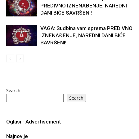
PREDIVNO IZNENAĐENJE, NAREDNI
DANI BIĆE SAVRŠENI!
VAGA: Sudbina vam sprema PREDIVNO
IZNENAĐENJE, NAREDNI DANI BIĆE
SAVRŠENI!
Search
Search
Oglasi - Advertisement
Najnovije