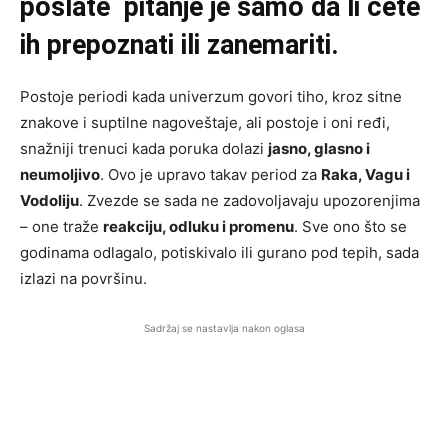
poslate pitanje je samo da li ćete
ih prepoznati ili zanemariti.
Postoje periodi kada univerzum govori tiho, kroz sitne
znakove i suptilne nagoveštaje, ali postoje i oni ređi,
snažniji trenuci kada poruka dolazi
jasno, glasno i
neumoljivo
. Ovo je upravo takav period za
Raka, Vagu i
Vodoliju
. Zvezde se sada ne zadovoljavaju upozorenjima
– one traže
reakciju, odluku i promenu
. Sve ono što se
godinama odlagalo, potiskivalo ili gurano pod tepih, sada
izlazi na površinu.
Sadržaj se nastavlja nakon oglasa