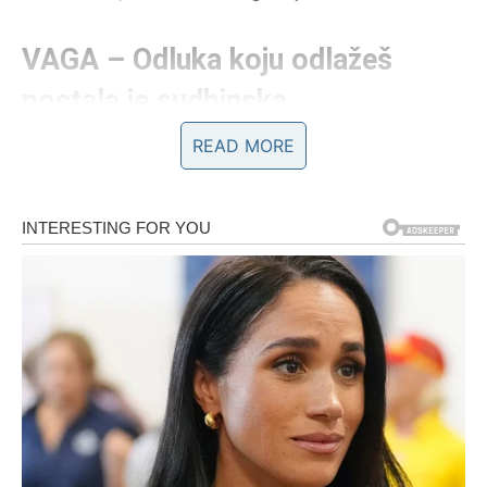
VAGA – Odluka koju odlažeš
postala je sudbinska
READ MORE
Vaga je znak ravnoteže, pravde i kompromisa. Tvoja
potreba da sve sagledaš iz svih uglova često te čini
mudrim, ali u ovom periodu upravo ta osobina postaje
tvoja slabost. Univerzum ti poručuje:
odlaganje više nije
opcija
.
Već dugo stojiš između dve strane – dve odluke, dva
puta, dve istine. Pokušavaš da nikoga ne povrediš, da
zadržiš mir, ali zvezde jasno pokazuju da je taj mir lažan.
Nešto u tvom životu već je izgubilo balans, samo ti to još
ne želiš da priznaš.