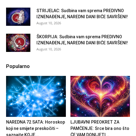
STRIJELAC: Sudbina vam sprema PREDIVNO
IZNENAĐENJE, NAREDNI DANI BIĆE SAVRŠENI!
August 10, 2026
ŠKORPIJA: Sudbina vam sprema PREDIVNO
IZNENAĐENJE, NAREDNI DANI BIĆE SAVRŠENI!
August 10, 2026
Popularno
NAREDNA 72 SATA: Horoskop
LJUBAVNI PREOKRET ZA
koji ne smijete preskočiti –
PAMĆENJE: Srce bira ono što
saznajte KOJE...
ĆE VAM DONIJETI...