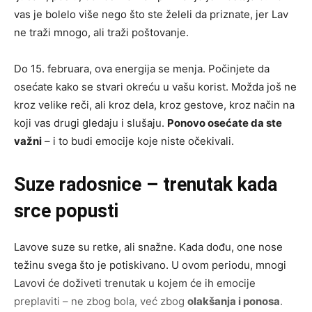
vas je bolelo više nego što ste želeli da priznate, jer Lav
ne traži mnogo, ali traži poštovanje.
Do 15. februara, ova energija se menja. Počinjete da
osećate kako se stvari okreću u vašu korist. Možda još ne
kroz velike reči, ali kroz dela, kroz gestove, kroz način na
koji vas drugi gledaju i slušaju.
Ponovo osećate da ste
važni
– i to budi emocije koje niste očekivali.
Suze radosnice – trenutak kada
srce popusti
Lavove suze su retke, ali snažne. Kada dođu, one nose
težinu svega što je potiskivano. U ovom periodu, mnogi
Lavovi će doživeti trenutak u kojem će ih emocije
preplaviti – ne zbog bola, već zbog
olakšanja i ponosa
.