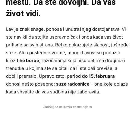
mestu. Da ste dovoljni. Da vas
život vidi.
Lav je znak snage, ponosa i unutrašnjeg dostojanstva. Vi
ste navikli da stojite uspravno čak i onda kada vas život
pritisne sa svih strana. Retko pokazujete slabost, još ređe
suze. Ali u poslednje vreme, mnogi Lavovi su prolazili
kroz
tihe borbe
, razočaranja koja nisu delili sa drugima i
trenutke u kojima ste se pitali da li ste dali previše, a
dobili premalo. Upravo zato, period
do 15. februara
donosi nešto posebno:
suzе radosnice
– one koje dolaze
kada shvatite da vas sudbina nije zaboravila.
Sadržaj se nastavlja nakon oglasa