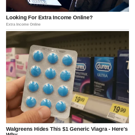
Ono što se kod Lava najviše menja u ovom periodu jeste
odnos prema sebi. Do 15. februara, shvatate da ne morate
stalno biti jaki. Da nije slabost pokazati emociju. Da vas to
ne čini manjim – već ljudskijim.
Samopouzdanje se vraća, ali sada dolazi iznutra, a ne iz
potrebe za potvrdom spolja. To je velika razlika. I upravo
ta razlika čini da se osećate lakše, smirenije i sigurnije.
Posao i životni put: znak da ste na
pravom mestu
Na poslovnom planu, Lav dobija
jasan signal
da se trud