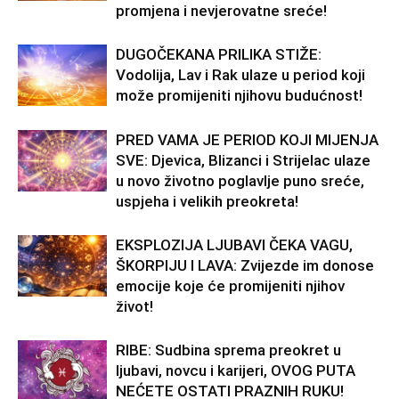
promjena i nevjerovatne sreće!
DUGOČEKANA PRILIKA STIŽE:
Vodolija, Lav i Rak ulaze u period koji
može promijeniti njihovu budućnost!
PRED VAMA JE PERIOD KOJI MIJENJA
SVE: Djevica, Blizanci i Strijelac ulaze
u novo životno poglavlje puno sreće,
uspjeha i velikih preokreta!
EKSPLOZIJA LJUBAVI ČEKA VAGU,
ŠKORPIJU I LAVA: Zvijezde im donose
emocije koje će promijeniti njihov
život!
RIBE: Sudbina sprema preokret u
ljubavi, novcu i karijeri, OVOG PUTA
NEĆETE OSTATI PRAZNIH RUKU!