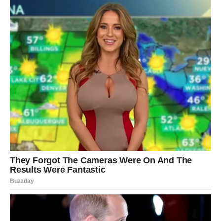
Pogled vam se okreće ka budućnosti. I po prvi put posle
dužeg vremena, ta budućnost ne deluje teško – već
obećavajuće
.