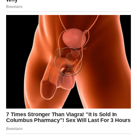
isplati. Možda to još nije konačna nagrada, ali jeste
potvrda da idete u dobrom pravcu. Pohvala, priznanje,
nova prilika ili jednostavno osećaj da vas drugi ozbiljno
shvataju – sve to dolazi do sredine februara.
Više ne osećate potrebu da se dokazujete svima. Birate
gde ulažete energiju, a gde ne. To donosi unutrašnji mir –
i upravo taj mir otvara vrata daljem uspehu.
Prošlost gubi moć, budućnost se
osvetljava
Lavovi često nose prošlost u srcu – i lepe i teške
uspomene. Ali do 15. februara, shvatate da vas prošla
razočaranja više ne definišu. Ona su vas naučila, ali vas
više ne sputavaju.