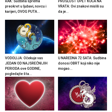
RAK: Sudbina sprema
PROŠLOST OPET KUCA NA
preokret u ljubavi, novcu i
VRATA: Ovi znakovi mislili su
karijeri, OVOG PUTA...
da je...
VODOLIJA: Očekuje vas
U NAREDNA 72 SATA: Sudbina
JEDAN OD NAJSREĆNIJIH
donosi OBRT koji niko nije
PERIODA ove GODINE,
mogao...
pogledajte šta...