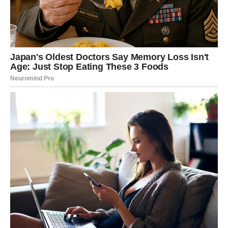
Ako ste u vezi, partner sada jasnije pokazuje koliko mu
značite. Reči i dela se konačno poklapaju. Lav oseća
sigurnost, poštovanje i toplinu – ono što vam je uvek bilo
neophodno da biste se otvorili.
Ako ste slobodni, sudbina može doneti
susret koji vas
podseća ko ste
. Osobu koja vidi vašu vrednost bez
potrebe da se dokazujete. Taj osećaj prepoznatosti budi
emocije – i tada dolaze suze radosnice, jer shvatate da
više ne morate da se borite za pažnju.
Za neke Lavove, može doći i do zatvaranja stare emotivne
priče. Ne kroz sukob, već kroz dostojanstven kraj koji
donosi mir.
Povratak samopouzdanja – ali
bez oklopa