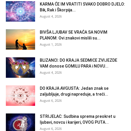
KARMA ĆE IM VRATITI SVAKO DOBRO DJELO:
Bik, Rak i Škorpija...
August 4, 2026
BIVŠA LJUBAV SE VRAĆA SA NOVIM
PLANOM: Ovi znakovi mislili su...
August 1, 2026
BLIZANCI: DO KRAJA SEDMICE ZVIJEZDE
VAM donose GOMILU PARA i NOVU...
August 4, 2026
DO KRAJA AVGUSTA: Jedan znak se
zaljubljuje, drugi napreduje, a treći...
August 6, 2026
STRIJELAC: Sudbina sprema preokret u
ljubavi, novcu i karijeri, OVOG PUTA...
August 6, 2026