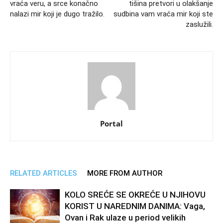
vraća veru, a srce konačno
tišina pretvori u olakšanje
nalazi mir koji je dugo tražilo.
sudbina vam vraća mir koji ste
zaslužili.
Portal
RELATED ARTICLES
MORE FROM AUTHOR
KOLO SREĆE SE OKREĆE U NJIHOVU
KORIST U NAREDNIM DANIMA: Vaga,
Ovan i Rak ulaze u period velikih