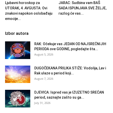
Ljubavni horoskop za
JARAC: Sudbina vam BAŠ
UTORAK, 4. AVGUSTA: Ovi
SADA ISPUNJAVA SVE ŽELJE,
znakovi napokon oslobađaju
razlog će vas...
emocije...
Izbor autora
RAK: Očekuje vas JEDAN OD NAJSREĆNIJIH
PERIODA ove GODINE, pogledajte šta...
August 5, 2026
DUGOČEKANA PRILIKA STIŽE: Vodolija, Lav i
Rak ulaze u period koji...
August 7, 2026
DJEVICA: Ispred vas je IZUZETNO SREĆAN
period, saznajte zašto su ga...
July 31, 2026