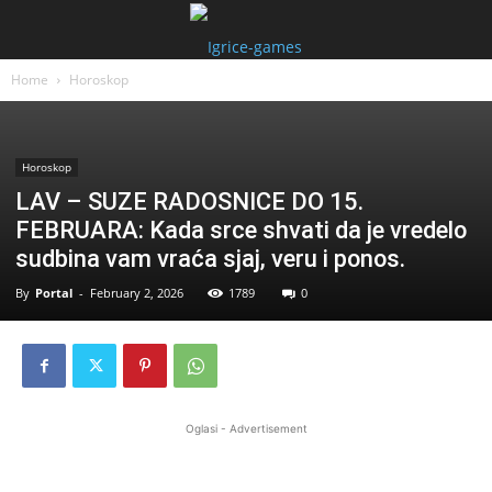
Home
Horoskop
Horoskop
LAV – SUZE RADOSNICE DO 15.
FEBRUARA: Kada srce shvati da je vredelo
sudbina vam vraća sjaj, veru i ponos.
By
Portal
-
February 2, 2026
1789
0
Oglasi - Advertisement