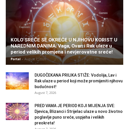
KOLO SREĆE SE OKREĆE U NJIHOVU KORIST U
NAREDNIM DANIMA: Vaga, Ovan i Rak ulaze u
period velikih promjena i nevjerovatne sreće!
Portal
-
August 7, 2026
DUGOČEKANA PRILIKA STIŽE: Vodolija, Lav i
Rak ulaze u period koji može promijeniti njihovu
budućnost!
August 7, 2026
PRED VAMA JE PERIOD KOJI MIJENJA SVE:
Djevica, Blizanci i Strijelac ulaze u novo životno
poglavlje puno sreće, uspjeha i velikih
preokreta!
August 7, 2026