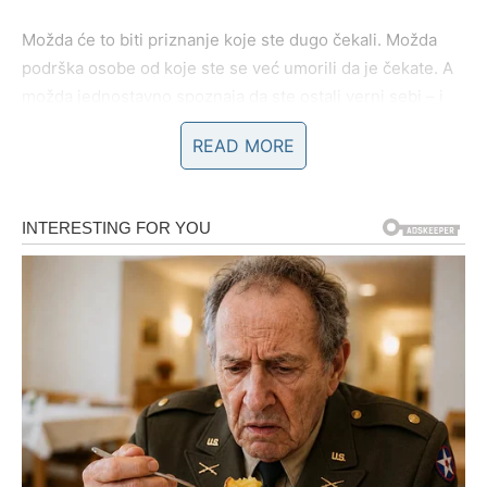
Možda će to biti priznanje koje ste dugo čekali. Možda
podrška osobe od koje ste se već umorili da je čekate. A
možda jednostavno spoznaja da ste ostali verni sebi – i
da je to bilo dovoljno.
READ MORE
Te suze neće trajati dugo, ali će ostaviti trag. Osećaj da je
vredelo. Da ste jači nego što ste mislili.
Ljubav: Povratak topline i potvrda
emocija
Na ljubavnom planu, Lav ulazi u fazu
emocionalne
potvrde
. Do 15. februara, odnosi se razjašnjavaju, maske
padaju, a istina izlazi na videlo – ali na način koji leči.