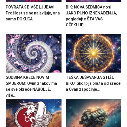
POVRATAK BIVŠE LJUBAVI:
BIK: NOVA SEDMICA nosi
Prošlost se ne najavljuje, ona
JAKO PUNO IZNENAĐENJA,
samo POKUCA i...
pogledajte ŠTA VAS
OČEKUJE!
SUDBINA KREĆE NOVIM
TEŠKA DEŠAVANJA STIŽU
SMJEROM: Ovim znakovima
BIKU: Škorpija blista od sreće,
se sve okreće NABOLJE,
a Ovan započinje...
više...