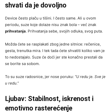
shvati da je dovoljno
Device često plaču u tišini. I često same. Ali u ovom
periodu, suze koje dolaze nisu znak bola – već znak
prihvatanja
. Prihvatanja sebe, svojih odluka, svog puta.
Možda ćete se rasplakati zbog jedne sitnice: rečenice,
gesta, trenutka mira. I tek tada ćete shvatiti koliko vam je
to nedostajalo. Suze će doći jer ste konačno prestali da
se borite sa sobom.
To su suze radosnice, jer nose poruku:
“U redu je. Sve je
u redu.”
Ljubav: Stabilnost, iskrenost i
emotivno rasterećenje