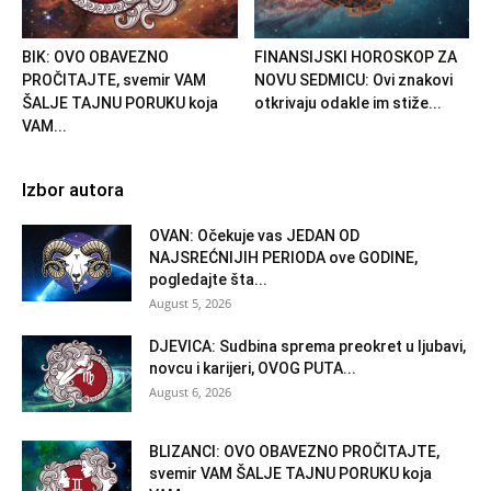
BIK: OVO OBAVEZNO
FINANSIJSKI HOROSKOP ZA
PROČITAJTE, svemir VAM
NOVU SEDMICU: Ovi znakovi
ŠALJE TAJNU PORUKU koja
otkrivaju odakle im stiže...
VAM...
Izbor autora
OVAN: Očekuje vas JEDAN OD
NAJSREĆNIJIH PERIODA ove GODINE,
pogledajte šta...
August 5, 2026
DJEVICA: Sudbina sprema preokret u ljubavi,
novcu i karijeri, OVOG PUTA...
August 6, 2026
BLIZANCI: OVO OBAVEZNO PROČITAJTE,
svemir VAM ŠALJE TAJNU PORUKU koja