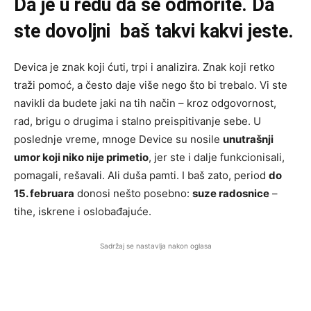
Da je u redu da se odmorite. Da
ste dovoljni baš takvi kakvi jeste.
Devica je znak koji ćuti, trpi i analizira. Znak koji retko
traži pomoć, a često daje više nego što bi trebalo. Vi ste
navikli da budete jaki na tih način – kroz odgovornost,
rad, brigu o drugima i stalno preispitivanje sebe. U
poslednje vreme, mnoge Device su nosile
unutrašnji
umor koji niko nije primetio
, jer ste i dalje funkcionisali,
pomagali, rešavali. Ali duša pamti. I baš zato, period
do
15. februara
donosi nešto posebno:
suzе radosnice
–
tihe, iskrene i oslobađajuće.
Sadržaj se nastavlja nakon oglasa