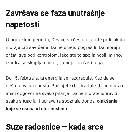
Završava se faza unutrašnje
napetosti
U proteklom periodu, Device su često osećale pritisak da
moraju biti savršene. Da ne smeju pogrešiti. Da moraju
držati sve pod kontrolom. Iako ste to spolja nosili mirno,
iznutra se skupljao umor, sumnja, pa čak i tuga.
Do 15. februara, ta energija se razgrađuje. Kao da se
nešto u vama opušta. Počinjete da shvatate da ne morate
imati odgovor na svako pitanje. Da ne morate ispraviti
svaku situaciju. I upravo ta spoznaja donosi
olakšanje
koje se oseća u telu i mislima
.
Suze radosnice – kada srce