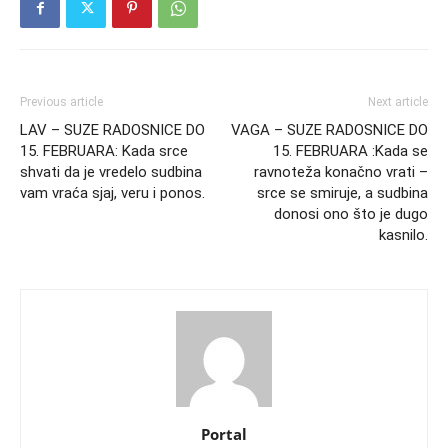
Previous article
Next article
LAV – SUZE RADOSNICE DO
VAGA – SUZE RADOSNICE DO
15. FEBRUARA: Kada srce
15. FEBRUARA :Kada se
shvati da je vredelo sudbina
ravnoteža konačno vrati –
vam vraća sjaj, veru i ponos.
srce se smiruje, a sudbina
donosi ono što je dugo
kasnilo.
Portal