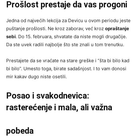
Prošlost prestaje da vas progoni
Jedna od najvećih lekcija za Devicu u ovom periodu jeste
puštanje prošlosti. Ne kroz zaborav, već kroz
opraštanje
sebi
. Do 15. februara, shvatate da niste mogli drugačije.
Da ste uvek radili najbolje što ste znali u tom trenutku.
Prestajete da se vraćate na stare greške i “šta bi bilo kad
bi bilo”. Umesto toga, birate sadašnjost. I to vam donosi
mir kakav dugo niste osetili.
Posao i svakodnevica:
rasterećenje i mala, ali važna
pobeda