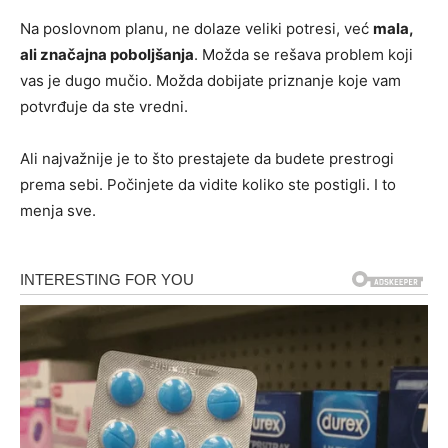
Na poslovnom planu, ne dolaze veliki potresi, već
mala,
ali značajna poboljšanja
. Možda se rešava problem koji
vas je dugo mučio. Možda dobijate priznanje koje vam
potvrđuje da ste vredni.
Ali najvažnije je to što prestajete da budete prestrogi
prema sebi. Počinjete da vidite koliko ste postigli. I to
menja sve.