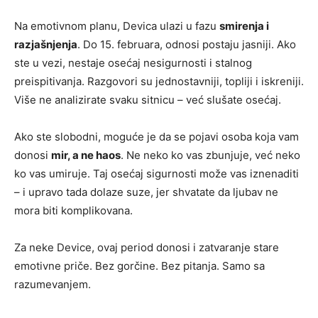
Na emotivnom planu, Devica ulazi u fazu
smirenja i
razjašnjenja
. Do 15. februara, odnosi postaju jasniji. Ako
ste u vezi, nestaje osećaj nesigurnosti i stalnog
preispitivanja. Razgovori su jednostavniji, topliji i iskreniji.
Više ne analizirate svaku sitnicu – već slušate osećaj.
Ako ste slobodni, moguće je da se pojavi osoba koja vam
donosi
mir, a ne haos
. Ne neko ko vas zbunjuje, već neko
ko vas umiruje. Taj osećaj sigurnosti može vas iznenaditi
– i upravo tada dolaze suze, jer shvatate da ljubav ne
mora biti komplikovana.
Za neke Device, ovaj period donosi i zatvaranje stare
emotivne priče. Bez gorčine. Bez pitanja. Samo sa
razumevanjem.