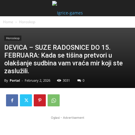
Home
Horoskop
Horoskop
DEVICA – SUZE RADOSNICE DO 15.
FEBRUARA: Kada se tišina pretvori u
olakšanje sudbina vam vraća mir koji ste
zaslužili.
By
Portal
-
February 2, 2026
3031
0
Oglasi - Advertisement