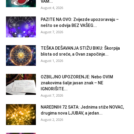
VAM...
August 4, 2026
PAZITE NA OVO: Zvijezde upozoravaju –
nešto se odvija BEZ VAŠEG...
August 7, 2026
TEŠKA DEŠAVANJA STIŽU BIKU: Škorpija
blista od sreće, a Ovan započinje...
August 1, 2026
OZBILJNO UPOZORENJE: Nebo OVIM
znakovima šalje jasan znak – NE
IGNORIŠITE...
August 7, 2026
NAREDNIH 72 SATA: Jednima stiže NOVAC,
drugima nova LJUBAV, a jedan...
August 2, 2026