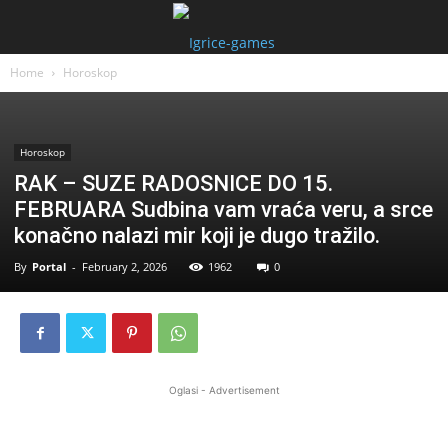
Home
Horoskop
Horoskop
RAK – SUZE RADOSNICE DO 15.
FEBRUARA Sudbina vam vraća veru, a srce
konačno nalazi mir koji je dugo tražilo.
By
Portal
-
February 2, 2026
1962
0
Oglasi - Advertisement