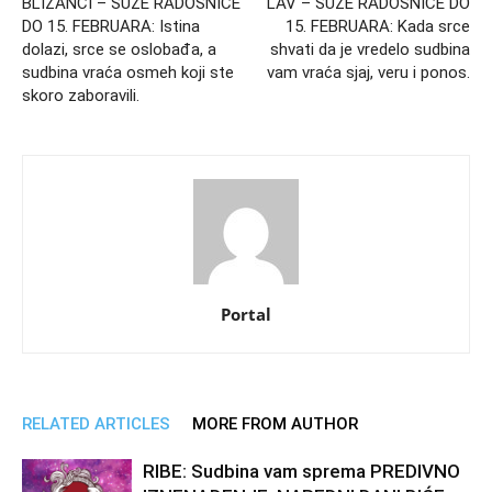
BLIZANCI – SUZE RADOSNICE
LAV – SUZE RADOSNICE DO
DO 15. FEBRUARA: Istina
15. FEBRUARA: Kada srce
dolazi, srce se oslobađa, a
shvati da je vredelo sudbina
sudbina vraća osmeh koji ste
vam vraća sjaj, veru i ponos.
skoro zaboravili.
Portal
RELATED ARTICLES
MORE FROM AUTHOR
RIBE: Sudbina vam sprema PREDIVNO