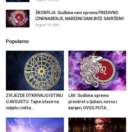
ŠKORPIJA: Sudbina vam sprema PREDIVNO
IZNENAĐENJE, NAREDNI DANI BIĆE SAVRŠENI!
August 10, 2026
Popularno
ZVIJEZDE OTKRIVAJU ISTINU
LAV: Sudbina sprema
U AVGUSTU: Tajne izlaze na
preokret u ljubavi, novcu i
vidjelo i ništa...
karijeri, OVOG PUTA...