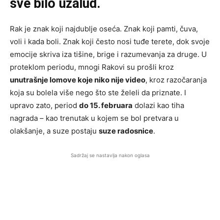
sve bilo uzalud.
Rak je znak koji najdublje oseća. Znak koji pamti, čuva,
voli i kada boli. Znak koji često nosi tuđe terete, dok svoje
emocije skriva iza tišine, brige i razumevanja za druge. U
proteklom periodu, mnogi Rakovi su prošli kroz
unutrašnje lomove koje niko nije video
, kroz razočaranja
koja su bolela više nego što ste želeli da priznate. I
upravo zato, period
do 15. februara
dolazi kao tiha
nagrada – kao trenutak u kojem se bol pretvara u
olakšanje, a suze postaju
suzе radosnice
.
Sadržaj se nastavlja nakon oglasa