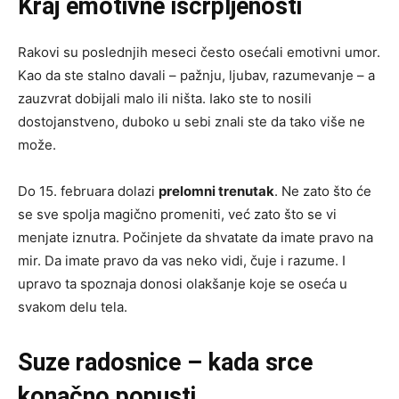
Kraj emotivne iscrpljenosti
Rakovi su poslednjih meseci često osećali emotivni umor.
Kao da ste stalno davali – pažnju, ljubav, razumevanje – a
zauzvrat dobijali malo ili ništa. Iako ste to nosili
dostojanstveno, duboko u sebi znali ste da tako više ne
može.
Do 15. februara dolazi
prelomni trenutak
. Ne zato što će
se sve spolja magično promeniti, već zato što se vi
menjate iznutra. Počinjete da shvatate da imate pravo na
mir. Da imate pravo da vas neko vidi, čuje i razume. I
upravo ta spoznaja donosi olakšanje koje se oseća u
svakom delu tela.
Suze radosnice – kada srce
konačno popusti