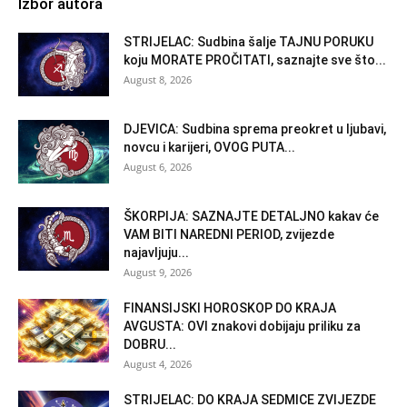
Izbor autora
STRIJELAC: Sudbina šalje TAJNU PORUKU
koju MORATE PROČITATI, saznajte sve što...
August 8, 2026
DJEVICA: Sudbina sprema preokret u ljubavi,
novcu i karijeri, OVOG PUTA...
August 6, 2026
ŠKORPIJA: SAZNAJTE DETALJNO kakav će
VAM BITI NAREDNI PERIOD, zvijezde
najavljuju...
August 9, 2026
FINANSIJSKI HOROSKOP DO KRAJA
AVGUSTA: OVI znakovi dobijaju priliku za
DOBRU...
August 4, 2026
STRIJELAC: DO KRAJA SEDMICE ZVIJEZDE