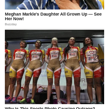
Moguće su lepe vesti vezane za porodicu, pomirenje ili
jednostavno osećaj da niste sami. Taj osećaj sigurnosti je
ono što vam vraća snagu.
Posao i životni pravac: tiha
potvrda
Na poslovnom planu, ne dolaze veliki lomovi, već
tihe
potvrde
. Možda neko primeti vaš trud. Možda shvatite da
ste na pravom mestu – ili da imate pravo da tražite više. U
svakom slučaju, unutrašnji pritisak popušta.
Više ne osećate potrebu da se dokazujete svima. Birate
gde ulažete energiju – i to je znak zrelosti.