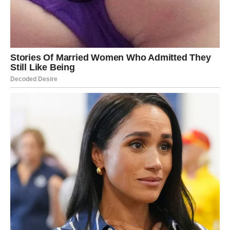
srcem
Rakovi teško puštaju prošlost, jer za vas uspomene imaju
dušu. Ali do 15. februara, nešto se menja. Sećanja više ne
bole kao pre. I dalje postoje, ali vas više ne sputavaju.
Počinjete da shvatate da niste pogrešili što ste voleli,
verovali i davali. Shvatate da vaša osećajnost nije slabost,
već dar. I kada to prihvatite, prošlost gubi moć da vas
povređuje.
Porodica, dom i unutrašnji mir
Rak je znak doma, porodice i korena. U ovom periodu,
fokus se vraća upravo na te teme. Mnogi Rakovi će osetiti
potrebu da se povuku, da budu sa onima koji ih istinski
razumeju. I to će vam prijati više nego ikada.