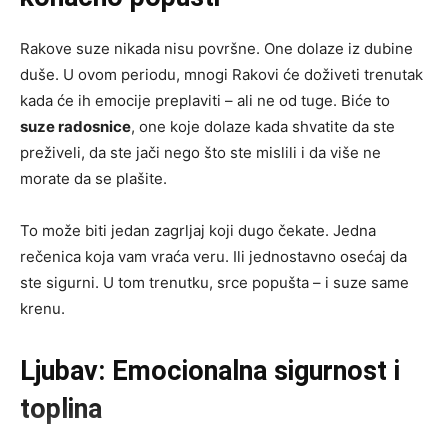
Rakove suze nikada nisu površne. One dolaze iz dubine
duše. U ovom periodu, mnogi Rakovi će doživeti trenutak
kada će ih emocije preplaviti – ali ne od tuge. Biće to
suzе radosnice
, one koje dolaze kada shvatite da ste
preživeli, da ste jači nego što ste mislili i da više ne
morate da se plašite.
To može biti jedan zagrljaj koji dugo čekate. Jedna
rečenica koja vam vraća veru. Ili jednostavno osećaj da
ste sigurni. U tom trenutku, srce popušta – i suze same
krenu.
Ljubav: Emocionalna sigurnost i
toplina