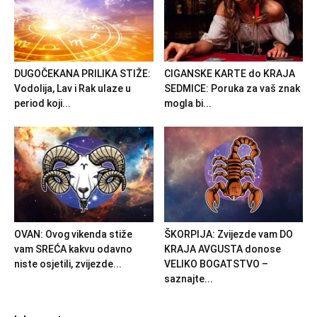
DUGOČEKANA PRILIKA STIŽE:
CIGANSKE KARTE do KRAJA
Vodolija, Lav i Rak ulaze u
SEDMICE: Poruka za vaš znak
period koji...
mogla bi...
OVAN: Ovog vikenda stiže
ŠKORPIJA: Zvijezde vam DO
vam SREĆA kakvu odavno
KRAJA AVGUSTA donose
niste osjetili, zvijezde...
VELIKO BOGATSTVO –
saznajte...