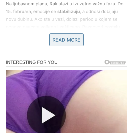
Na ljubavnom planu, Rak ulazi u izuzetno važnu fazu. Do
15. februara, emocije se
stabilizuju
, a odnosi dobijaju
novu dubinu. Ako ste u vezi, dolazi period u kojem se
ponovo osećate voljeno i zaštićeno. Razgovori postaju
nežniji, iskreniji, bez straha od osude.
READ MORE
Ako ste slobodni, sudbina može doneti
susret koji budi
osećaj doma
. Ne nužno vatrenu strast, već mir, toplinu i
sigurnost. Osobu uz koju ne morate da glumite snagu. To
je ono što vam je sada najpotrebnije – i upravo to dolazi.
Za neke Rakove, može doći i do zatvaranja stare
emotivne priče. Ne kroz bol, već kroz razumevanje. I to
donosi ogromno olakšanje.
Prošlost gubi moć nad vašim